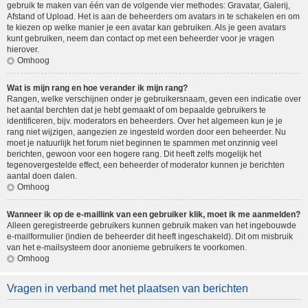
gebruik te maken van één van de volgende vier methodes: Gravatar, Galerij,
Afstand of Upload. Het is aan de beheerders om avatars in te schakelen en om
te kiezen op welke manier je een avatar kan gebruiken. Als je geen avatars
kunt gebruiken, neem dan contact op met een beheerder voor je vragen
hierover.
Omhoog
Wat is mijn rang en hoe verander ik mijn rang?
Rangen, welke verschijnen onder je gebruikersnaam, geven een indicatie over
het aantal berchten dat je hebt gemaakt of om bepaalde gebruikers te
identificeren, bijv. moderators en beheerders. Over het algemeen kun je je
rang niet wijzigen, aangezien ze ingesteld worden door een beheerder. Nu
moet je natuurlijk het forum niet beginnen te spammen met onzinnig veel
berichten, gewoon voor een hogere rang. Dit heeft zelfs mogelijk het
tegenovergestelde effect, een beheerder of moderator kunnen je berichten
aantal doen dalen.
Omhoog
Wanneer ik op de e-maillink van een gebruiker klik, moet ik me aanmelden?
Alleen geregistreerde gebruikers kunnen gebruik maken van het ingebouwde
e-mailformulier (indien de beheerder dit heeft ingeschakeld). Dit om misbruik
van het e-mailsysteem door anonieme gebruikers te voorkomen.
Omhoog
Vragen in verband met het plaatsen van berichten