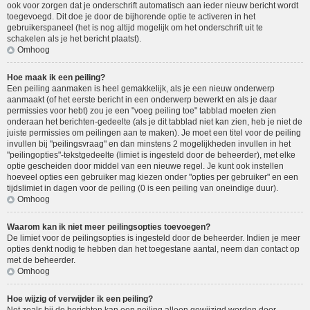
ook voor zorgen dat je onderschrift automatisch aan ieder nieuw bericht wordt
toegevoegd. Dit doe je door de bijhorende optie te activeren in het
gebruikerspaneel (het is nog altijd mogelijk om het onderschrift uit te
schakelen als je het bericht plaatst).
Omhoog
Hoe maak ik een peiling?
Een peiling aanmaken is heel gemakkelijk, als je een nieuw onderwerp
aanmaakt (of het eerste bericht in een onderwerp bewerkt en als je daar
permissies voor hebt) zou je een "voeg peiling toe" tabblad moeten zien
onderaan het berichten-gedeelte (als je dit tabblad niet kan zien, heb je niet de
juiste permissies om peilingen aan te maken). Je moet een titel voor de peiling
invullen bij "peilingsvraag" en dan minstens 2 mogelijkheden invullen in het
"peilingopties"-tekstgedeelte (limiet is ingesteld door de beheerder), met elke
optie gescheiden door middel van een nieuwe regel. Je kunt ook instellen
hoeveel opties een gebruiker mag kiezen onder "opties per gebruiker" en een
tijdslimiet in dagen voor de peiling (0 is een peiling van oneindige duur).
Omhoog
Waarom kan ik niet meer peilingsopties toevoegen?
De limiet voor de peilingsopties is ingesteld door de beheerder. Indien je meer
opties denkt nodig te hebben dan het toegestane aantal, neem dan contact op
met de beheerder.
Omhoog
Hoe wijzig of verwijder ik een peiling?