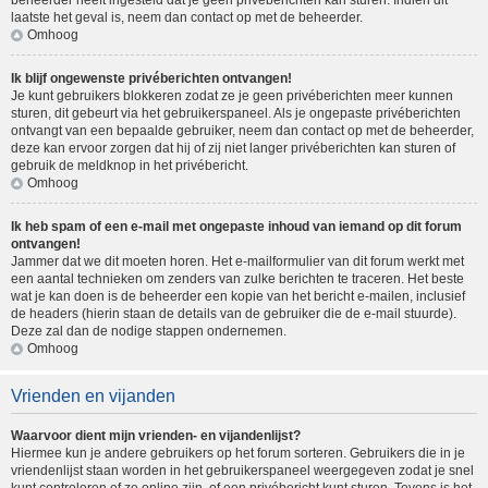
beheerder heeft ingesteld dat je geen privéberichten kan sturen. Indien dit
laatste het geval is, neem dan contact op met de beheerder.
Omhoog
Ik blijf ongewenste privéberichten ontvangen!
Je kunt gebruikers blokkeren zodat ze je geen privéberichten meer kunnen
sturen, dit gebeurt via het gebruikerspaneel. Als je ongepaste privéberichten
ontvangt van een bepaalde gebruiker, neem dan contact op met de beheerder,
deze kan ervoor zorgen dat hij of zij niet langer privéberichten kan sturen of
gebruik de meldknop in het privébericht.
Omhoog
Ik heb spam of een e-mail met ongepaste inhoud van iemand op dit forum
ontvangen!
Jammer dat we dit moeten horen. Het e-mailformulier van dit forum werkt met
een aantal technieken om zenders van zulke berichten te traceren. Het beste
wat je kan doen is de beheerder een kopie van het bericht e-mailen, inclusief
de headers (hierin staan de details van de gebruiker die de e-mail stuurde).
Deze zal dan de nodige stappen ondernemen.
Omhoog
Vrienden en vijanden
Waarvoor dient mijn vrienden- en vijandenlijst?
Hiermee kun je andere gebruikers op het forum sorteren. Gebruikers die in je
vriendenlijst staan worden in het gebruikerspaneel weergegeven zodat je snel