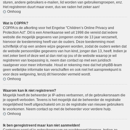
sturen, andere gebruikers e-mailen, lid worden van gebruikersgroepen, enz.
Het registreren duurt maar even, dus we raden het zeker aan!
Omhoog
Wat is COPPA?
COPPA is de afkorting voor het Engelse "Children’s Online Privacy and
Protection Act". Dit is een Amerikaanse wet uit 1998 die vereist dat iedere
website die mogelijk gegevens van jongeren onder de 13 jaar verzamelt,
hiervoor de toestemming heeft van de ouders. Deze toestemming moet
schriftelijk of op een andere wijze gegeven worden, zodat de ouders weten dat
de website persoonlijke gegevens van hun kind, jonger dan 13, heeft. Indien je
niet zeker bent of deze wet al dan niet op jou of de website waarop je wil
registreren van toepassing is, neem dan contact op met een juridisch
raadgever voor meer informatie. Houd er rekening mee dat het phpBB-team
geen wettelijke informatie kan verschaffen en ook niet het aanspreekpunt is
voor deze wetgeving, tenzij dit hieronder vermeld wordt.
Omhoog
Waarom kan ik niet registreren?
Mogelijk heeft de beheerder je IP-adres verbannen, of de gebruikersnaam die
je opgeeft verboden. Tevens is het mogelijk dat de beheerder de registratie
mogelijkheid heeft uitgeschakeld om zo de registratie van nieuwe gebruikers
te voorkomen. Neem contact op met de beheerder voor verdere hulp.
Omhoog
Ik ben geregistreerd maar kan niet aanmelden!