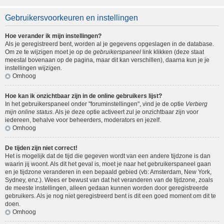
Gebruikersvoorkeuren en instellingen
Hoe verander ik mijn instellingen?
Als je geregistreerd bent, worden al je gegevens opgeslagen in de database.
Om ze te wijzigen moet je op de
gebruikerspaneel
link klikken (deze staat
meestal bovenaan op de pagina, maar dit kan verschillen), daarna kun je je
instellingen wijzigen.
Omhoog
Hoe kan ik onzichtbaar zijn in de online gebruikers lijst?
In het gebruikerspaneel onder "foruminstellingen", vind je de optie
Verberg
mijn online status
. Als je deze optie activeert zul je onzichtbaar zijn voor
iedereen, behalve voor beheerders, moderators en jezelf.
Omhoog
De tijden zijn niet correct!
Het is mogelijk dat de tijd die gegeven wordt van een andere tijdzone is dan
waarin jij woont. Als dit het geval is, moet je naar het gebruikerspaneel gaan
en je tijdzone veranderen in een bepaald gebied (vb: Amsterdam, New York,
Sydney, enz.). Wees er bewust van dat het veranderen van de tijdzone, zoals
de meeste instellingen, alleen gedaan kunnen worden door geregistreerde
gebruikers. Als je nog niet geregistreerd bent is dit een goed moment om dit te
doen.
Omhoog