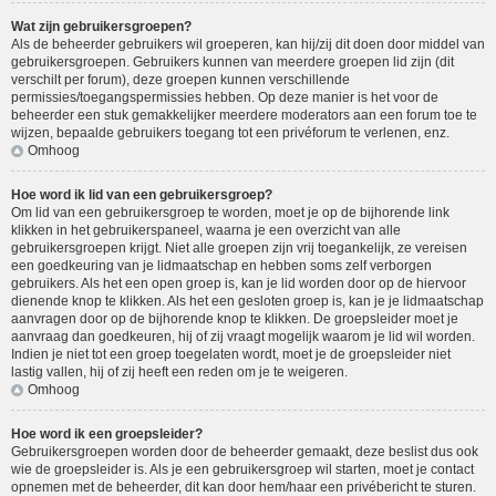
Wat zijn gebruikersgroepen?
Als de beheerder gebruikers wil groeperen, kan hij/zij dit doen door middel van
gebruikersgroepen. Gebruikers kunnen van meerdere groepen lid zijn (dit
verschilt per forum), deze groepen kunnen verschillende
permissies/toegangspermissies hebben. Op deze manier is het voor de
beheerder een stuk gemakkelijker meerdere moderators aan een forum toe te
wijzen, bepaalde gebruikers toegang tot een privéforum te verlenen, enz.
Omhoog
Hoe word ik lid van een gebruikersgroep?
Om lid van een gebruikersgroep te worden, moet je op de bijhorende link
klikken in het gebruikerspaneel, waarna je een overzicht van alle
gebruikersgroepen krijgt. Niet alle groepen zijn vrij toegankelijk, ze vereisen
een goedkeuring van je lidmaatschap en hebben soms zelf verborgen
gebruikers. Als het een open groep is, kan je lid worden door op de hiervoor
dienende knop te klikken. Als het een gesloten groep is, kan je je lidmaatschap
aanvragen door op de bijhorende knop te klikken. De groepsleider moet je
aanvraag dan goedkeuren, hij of zij vraagt mogelijk waarom je lid wil worden.
Indien je niet tot een groep toegelaten wordt, moet je de groepsleider niet
lastig vallen, hij of zij heeft een reden om je te weigeren.
Omhoog
Hoe word ik een groepsleider?
Gebruikersgroepen worden door de beheerder gemaakt, deze beslist dus ook
wie de groepsleider is. Als je een gebruikersgroep wil starten, moet je contact
opnemen met de beheerder, dit kan door hem/haar een privébericht te sturen.