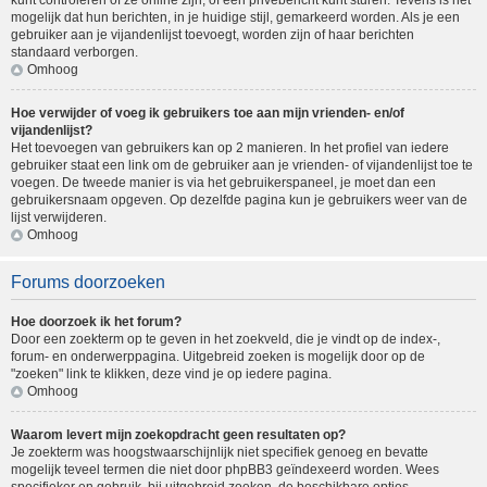
kunt controleren of ze online zijn, of een privébericht kunt sturen. Tevens is het
mogelijk dat hun berichten, in je huidige stijl, gemarkeerd worden. Als je een
gebruiker aan je vijandenlijst toevoegt, worden zijn of haar berichten
standaard verborgen.
Omhoog
Hoe verwijder of voeg ik gebruikers toe aan mijn vrienden- en/of
vijandenlijst?
Het toevoegen van gebruikers kan op 2 manieren. In het profiel van iedere
gebruiker staat een link om de gebruiker aan je vrienden- of vijandenlijst toe te
voegen. De tweede manier is via het gebruikerspaneel, je moet dan een
gebruikersnaam opgeven. Op dezelfde pagina kun je gebruikers weer van de
lijst verwijderen.
Omhoog
Forums doorzoeken
Hoe doorzoek ik het forum?
Door een zoekterm op te geven in het zoekveld, die je vindt op de index-,
forum- en onderwerppagina. Uitgebreid zoeken is mogelijk door op de
"zoeken" link te klikken, deze vind je op iedere pagina.
Omhoog
Waarom levert mijn zoekopdracht geen resultaten op?
Je zoekterm was hoogstwaarschijnlijk niet specifiek genoeg en bevatte
mogelijk teveel termen die niet door phpBB3 geïndexeerd worden. Wees