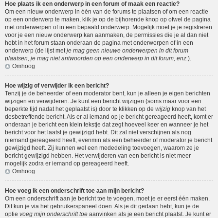
Hoe plaats ik een onderwerp in een forum of maak een reactie?
Om een nieuw onderwerp in één van de forums te plaatsen of om een reactie
op een onderwerp te maken, klik je op de bijhorende knop op ofwel de pagina
met onderwerpen of in een bepaald onderwerp. Mogelijk moet je je registreren
voor je een nieuw onderwerp kan aanmaken, de permissies die je al dan niet
hebt in het forum staan onderaan de pagina met onderwerpen of in een
onderwerp (de lijst met
je mag geen nieuwe onderwerpen in dit forum
plaatsen, je mag niet antwoorden op een onderwerp in dit forum, enz.
).
Omhoog
Hoe wijzig of verwijder ik een bericht?
Tenzij je de beheerder of een moderator bent, kun je alleen je eigen berichten
wijzigen en verwijderen. Je kunt een bericht wijzigen (soms maar voor een
beperkte tijd nadat het geplaatst is) door te klikken op de
wijzig
knop van het
desbetreffende bericht. Als er al iemand op je bericht gereageerd heeft, komt er
onderaan je bericht een klein tekstje dat zegt hoeveel keer en wanneer je het
bericht voor het laatst je gewijzigd hebt. Dit zal niet verschijnen als nog
niemand gereageerd heeft, evenmin als een beheerder of moderator je bericht
gewijzigd heeft. Zij kunnen wel een mededeling toevoegen, waarom ze je
bericht gewijzigd hebben. Het verwijderen van een bericht is niet meer
mogelijk zodra er iemand op gereageerd heeft.
Omhoog
Hoe voeg ik een onderschrift toe aan mijn bericht?
Om een onderschrift aan je bericht toe te voegen, moet je er eerst één maken.
Dit kun je via het gebruikerspaneel doen. Als je dit gedaan hebt, kun je de
optie
voeg mijn onderschrift toe
aanvinken als je een bericht plaatst. Je kunt er