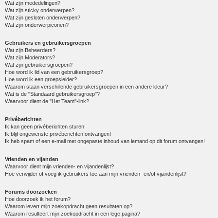
Wat zijn mededelingen?
Wat zijn sticky onderwerpen?
Wat zijn gesloten onderwerpen?
Wat zijn onderwerpiconen?
Gebruikers en gebruikersgroepen
Wat zijn Beheerders?
Wat zijn Moderators?
Wat zijn gebruikersgroepen?
Hoe word ik lid van een gebruikersgroep?
Hoe word ik een groepsleider?
Waarom staan verschillende gebruikersgroepen in een andere kleur?
Wat is de "Standaard gebruikersgroep"?
Waarvoor dient de "Het Team"-link?
Privéberichten
Ik kan geen privéberichten sturen!
Ik blijf ongewenste privéberichten ontvangen!
Ik heb spam of een e-mail met ongepaste inhoud van iemand op dit forum ontvangen!
Vrienden en vijanden
Waarvoor dient mijn vrienden- en vijandenlijst?
Hoe verwijder of voeg ik gebruikers toe aan mijn vrienden- en/of vijandenlijst?
Forums doorzoeken
Hoe doorzoek ik het forum?
Waarom levert mijn zoekopdracht geen resultaten op?
Waarom resulteert mijn zoekopdracht in een lege pagina?