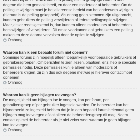
Net zoals bij de berichten kan een peiling alleen gewijzigd worden door
degene die hem gemaakt heeft, en door een moderator of beheerder. Om de
peiling te wijzigen moet je het allereerste bericht van het onderwerp wijzigen
(hieraan is de peiling gekoppeld). Als er nog geen stemmen zijn uitgebracht,
kunnen gebruikers de peiling verwijderen of iedere peilingsoptie wijzigen.
Maar, als er reeds gestemd is, dan kunnen alleen moderators of beheerders
hem wijzigen of verwijderen. Dit om te voorkomen dat gebruikers een peiling
maken en deze daarna vervalsen door de opties te wijzigen.
Omhoog
Waarom kan ik een bepaald forum niet openen?
Sommige forums zijn mogelijk alleen toegankelijk voor bepaalde gebruikers of
gebruikersgroepen. Om berichten te zien, lezen, plaatsen, enz. heb je speciale
permissies nodig. Deze permissies kun je alleen van moderators of
beheerders krijgen, zij zijn dus ook degene met wie je hierover contact moet
opnemen.
Omhoog
Waarom kan ik geen bijlagen toevoegen?
De mogelijkheid om bijlagen toe te voegen, kan per forum, per
gebruikersgroep of per gebruiker ingesteld worden. De beheerder kan het
bijvoorbeeld zo ingesteld hebben dat je in een bepaald forum helemaal geen
bijlagen mag toevoegen of dat alleen de beheerdersgroep dit mag. Neem
contact op met de beheerder als je niet zeker weet waarom je geen bijlagen
kan toevoegen.
Omhoog