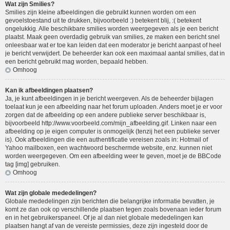
Wat zijn Smilies?
Smilies zijn kleine afbeeldingen die gebruikt kunnen worden om een
gevoelstoestand uit te drukken, bijvoorbeeld :) betekent blij, :( betekent
ongelukkig. Alle beschikbare smilies worden weergegeven als je een bericht
plaatst. Maak geen overdadig gebruik van smilies, ze maken een bericht snel
onleesbaar wat er toe kan leiden dat een moderator je bericht aanpast of heel
je bericht verwijdert. De beheerder kan ook een maximaal aantal smilies, dat in
een bericht gebruikt mag worden, bepaald hebben.
Omhoog
Kan ik afbeeldingen plaatsen?
Ja, je kunt afbeeldingen in je bericht weergeven. Als de beheerder bijlagen
toelaat kun je een afbeelding naar het forum uploaden. Anders moet je er voor
zorgen dat de afbeelding op een andere publieke server beschikbaar is,
bijvoorbeeld http://www.voorbeeld.com/mijn_afbeelding.gif. Linken naar een
afbeelding op je eigen computer is onmogelijk (tenzij het een publieke server
is). Ook afbeeldingen die een authentificatie vereisen zoals in: Hotmail of
Yahoo mailboxen, een wachtwoord beschermde website, enz. kunnen niet
worden weergegeven. Om een afbeelding weer te geven, moet je de BBCode
tag [img] gebruiken.
Omhoog
Wat zijn globale mededelingen?
Globale mededelingen zijn berichten die belangrijke informatie bevatten, je
komt ze dan ook op verschillende plaatsen tegen zoals bovenaan ieder forum
en in het gebruikerspaneel. Of je al dan niet globale mededelingen kan
plaatsen hangt af van de vereiste permissies, deze zijn ingesteld door de