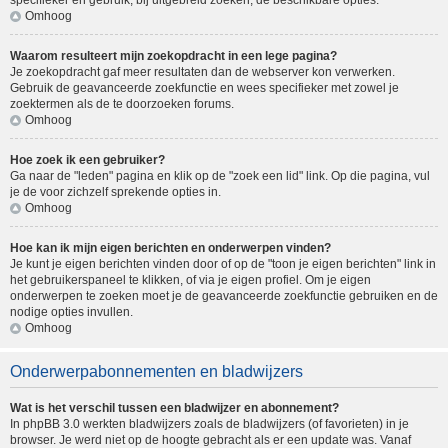
specifieker en gebruik, bij uitgebreid zoeken, de beschikbare opties.
Omhoog
Waarom resulteert mijn zoekopdracht in een lege pagina?
Je zoekopdracht gaf meer resultaten dan de webserver kon verwerken.
Gebruik de geavanceerde zoekfunctie en wees specifieker met zowel je
zoektermen als de te doorzoeken forums.
Omhoog
Hoe zoek ik een gebruiker?
Ga naar de "leden" pagina en klik op de "zoek een lid" link. Op die pagina, vul
je de voor zichzelf sprekende opties in.
Omhoog
Hoe kan ik mijn eigen berichten en onderwerpen vinden?
Je kunt je eigen berichten vinden door of op de "toon je eigen berichten" link in
het gebruikerspaneel te klikken, of via je eigen profiel. Om je eigen
onderwerpen te zoeken moet je de geavanceerde zoekfunctie gebruiken en de
nodige opties invullen.
Omhoog
Onderwerpabonnementen en bladwijzers
Wat is het verschil tussen een bladwijzer en abonnement?
In phpBB 3.0 werkten bladwijzers zoals de bladwijzers (of favorieten) in je
browser. Je werd niet op de hoogte gebracht als er een update was. Vanaf