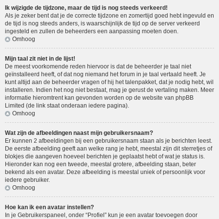
Ik wijzigde de tijdzone, maar de tijd is nog steeds verkeerd!
Als je zeker bent dat je de correcte tijdzone en zomertijd goed hebt ingevuld en
de tijd is nog steeds anders, is waarschijnlijk de tijd op de server verkeerd
ingesteld en zullen de beheerders een aanpassing moeten doen.
Omhoog
Mijn taal zit niet in de lijst!
De meest voorkomende reden hiervoor is dat de beheerder je taal niet
geïnstalleerd heeft, of dat nog niemand het forum in je taal vertaald heeft. Je
kunt altijd aan de beheerder vragen of hij het talenpakket, dat je nodig hebt, wil
installeren. Indien het nog niet bestaat, mag je gerust de vertaling maken. Meer
informatie hieromtrent kan gevonden worden op de website van phpBB
Limited (de link staat onderaan iedere pagina).
Omhoog
Wat zijn de afbeeldingen naast mijn gebruikersnaam?
Er kunnen 2 afbeeldingen bij een gebruikersnaam staan als je berichten leest.
De eerste afbeelding geeft aan welke rang je hebt, meestal zijn dit sterretjes of
blokjes die aangeven hoeveel berichten je geplaatst hebt of wat je status is.
Hieronder kan nog een tweede, meestal grotere, afbeelding staan, beter
bekend als een avatar. Deze afbeelding is meestal uniek of persoonlijk voor
iedere gebruiker.
Omhoog
Hoe kan ik een avatar instellen?
In je Gebruikerspaneel, onder “Profiel” kun je een avatar toevoegen door