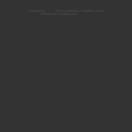
Powered by
phpBB
® Forum Software © phpBB Limited
Nederlandse vertaling door
phpBB.nl
.