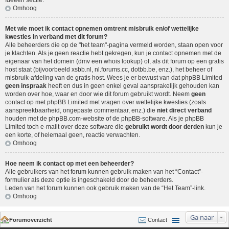
Ideeën sectie
.
Omhoog
Met wie moet ik contact opnemen omtrent misbruik en/of wettelijke
kwesties in verband met dit forum?
Alle beheerders die op de "het team"-pagina vermeld worden, staan open voor
je klachten. Als je geen reactie hebt gekregen, kun je contact opnemen met de
eigenaar van het domein (dmv een
whois lookup
) of, als dit forum op een gratis
host staat (bijvoorbeeld xsbb.nl, nl.forums.cc, dotbb.be, enz.), het beheer of
misbruik-afdeling van de gratis host. Wees je er bewust van dat phpBB Limited
geen inspraak
heeft en dus in geen enkel geval aansprakelijk gehouden kan
worden over hoe, waar en door wie dit forum gebruikt wordt. Neem
geen
contact op met phpBB Limited met vragen over wettelijke kwesties (zoals
aanspreekbaarheid, ongepaste commentaar, enz.) die
niet direct verband
houden met de phpBB.com-website of de phpBB-software. Als je phpBB
Limited toch e-mailt over deze software die
gebruikt wordt door derden
kun je
een korte, of helemaal geen, reactie verwachten.
Omhoog
Hoe neem ik contact op met een beheerder?
Alle gebruikers van het forum kunnen gebruik maken van het “Contact”-
formulier als deze optie is ingeschakeld door de beheerders.
Leden van het forum kunnen ook gebruik maken van de “Het Team”-link.
Omhoog
Ga naar
Forumoverzicht
Contact