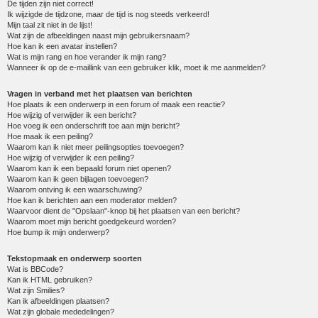
De tijden zijn niet correct!
Ik wijzigde de tijdzone, maar de tijd is nog steeds verkeerd!
Mijn taal zit niet in de lijst!
Wat zijn de afbeeldingen naast mijn gebruikersnaam?
Hoe kan ik een avatar instellen?
Wat is mijn rang en hoe verander ik mijn rang?
Wanneer ik op de e-maillink van een gebruiker klik, moet ik me aanmelden?
Vragen in verband met het plaatsen van berichten
Hoe plaats ik een onderwerp in een forum of maak een reactie?
Hoe wijzig of verwijder ik een bericht?
Hoe voeg ik een onderschrift toe aan mijn bericht?
Hoe maak ik een peiling?
Waarom kan ik niet meer peilingsopties toevoegen?
Hoe wijzig of verwijder ik een peiling?
Waarom kan ik een bepaald forum niet openen?
Waarom kan ik geen bijlagen toevoegen?
Waarom ontving ik een waarschuwing?
Hoe kan ik berichten aan een moderator melden?
Waarvoor dient de "Opslaan"-knop bij het plaatsen van een bericht?
Waarom moet mijn bericht goedgekeurd worden?
Hoe bump ik mijn onderwerp?
Tekstopmaak en onderwerp soorten
Wat is BBCode?
Kan ik HTML gebruiken?
Wat zijn Smilies?
Kan ik afbeeldingen plaatsen?
Wat zijn globale mededelingen?