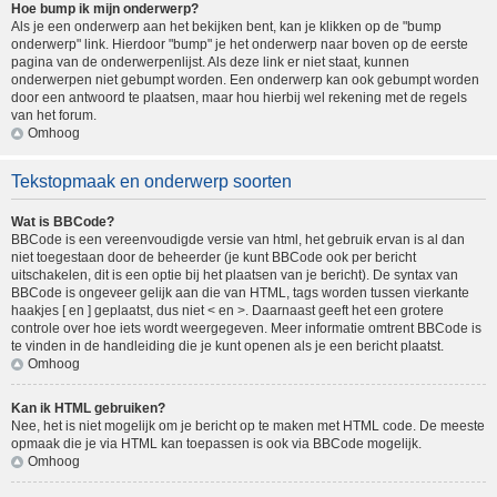
Hoe bump ik mijn onderwerp?
Als je een onderwerp aan het bekijken bent, kan je klikken op de "bump
onderwerp" link. Hierdoor "bump" je het onderwerp naar boven op de eerste
pagina van de onderwerpenlijst. Als deze link er niet staat, kunnen
onderwerpen niet gebumpt worden. Een onderwerp kan ook gebumpt worden
door een antwoord te plaatsen, maar hou hierbij wel rekening met de regels
van het forum.
Omhoog
Tekstopmaak en onderwerp soorten
Wat is BBCode?
BBCode is een vereenvoudigde versie van html, het gebruik ervan is al dan
niet toegestaan door de beheerder (je kunt BBCode ook per bericht
uitschakelen, dit is een optie bij het plaatsen van je bericht). De syntax van
BBCode is ongeveer gelijk aan die van HTML, tags worden tussen vierkante
haakjes [ en ] geplaatst, dus niet < en >. Daarnaast geeft het een grotere
controle over hoe iets wordt weergegeven. Meer informatie omtrent BBCode is
te vinden in de handleiding die je kunt openen als je een bericht plaatst.
Omhoog
Kan ik HTML gebruiken?
Nee, het is niet mogelijk om je bericht op te maken met HTML code. De meeste
opmaak die je via HTML kan toepassen is ook via BBCode mogelijk.
Omhoog