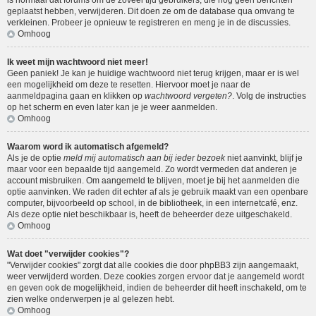
is normaal dat forums om de zoveel tijd gebruikers, die nog geen berichten
geplaatst hebben, verwijderen. Dit doen ze om de database qua omvang te
verkleinen. Probeer je opnieuw te registreren en meng je in de discussies.
Omhoog
Ik weet mijn wachtwoord niet meer!
Geen paniek! Je kan je huidige wachtwoord niet terug krijgen, maar er is wel
een mogelijkheid om deze te resetten. Hiervoor moet je naar de
aanmeldpagina gaan en klikken op
wachtwoord vergeten?
. Volg de instructies
op het scherm en even later kan je je weer aanmelden.
Omhoog
Waarom word ik automatisch afgemeld?
Als je de optie
meld mij automatisch aan bij ieder bezoek
niet aanvinkt, blijf je
maar voor een bepaalde tijd aangemeld. Zo wordt vermeden dat anderen je
account misbruiken. Om aangemeld te blijven, moet je bij het aanmelden die
optie aanvinken. We raden dit echter af als je gebruik maakt van een openbare
computer, bijvoorbeeld op school, in de bibliotheek, in een internetcafé, enz.
Als deze optie niet beschikbaar is, heeft de beheerder deze uitgeschakeld.
Omhoog
Wat doet "verwijder cookies"?
"Verwijder cookies" zorgt dat alle cookies die door phpBB3 zijn aangemaakt,
weer verwijderd worden. Deze cookies zorgen ervoor dat je aangemeld wordt
en geven ook de mogelijkheid, indien de beheerder dit heeft inschakeld, om te
zien welke onderwerpen je al gelezen hebt.
Omhoog