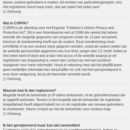
sturen, andere gebruikers e-mailen, lid worden van gebruikersgroepen, enz.
Het registreren duurt maar even, dus we raden het zeker aan!
Omhoog
Wat is COPPA?
COPPA is de afkorting voor het Engelse "Children’s Online Privacy and
Protection Act". Dit is een Amerikaanse wet uit 1998 die vereist dat iedere
website die mogelijk gegevens van jongeren onder de 13 jaar verzamelt,
hiervoor de toestemming heeft van de ouders. Deze toestemming moet
schriftelijk of op een andere wijze gegeven worden, zodat de ouders weten dat
de website persoonlijke gegevens van hun kind, jonger dan 13, heeft. Indien je
niet zeker bent of deze wet al dan niet op jou of de website waarop je wil
registreren van toepassing is, neem dan contact op met een juridisch
raadgever voor meer informatie. Houd er rekening mee dat het phpBB-team
geen wettelijke informatie kan verschaffen en ook niet het aanspreekpunt is
voor deze wetgeving, tenzij dit hieronder vermeld wordt.
Omhoog
Waarom kan ik niet registreren?
Mogelijk heeft de beheerder je IP-adres verbannen, of de gebruikersnaam die
je opgeeft verboden. Tevens is het mogelijk dat de beheerder de registratie
mogelijkheid heeft uitgeschakeld om zo de registratie van nieuwe gebruikers
te voorkomen. Neem contact op met de beheerder voor verdere hulp.
Omhoog
Ik ben geregistreerd maar kan niet aanmelden!