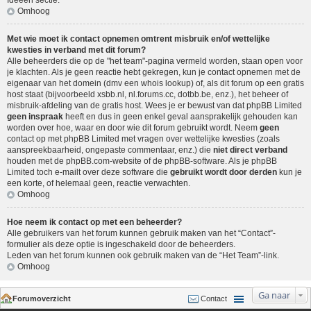
Ideeën sectie
.
Omhoog
Met wie moet ik contact opnemen omtrent misbruik en/of wettelijke
kwesties in verband met dit forum?
Alle beheerders die op de "het team"-pagina vermeld worden, staan open voor
je klachten. Als je geen reactie hebt gekregen, kun je contact opnemen met de
eigenaar van het domein (dmv een
whois lookup
) of, als dit forum op een gratis
host staat (bijvoorbeeld xsbb.nl, nl.forums.cc, dotbb.be, enz.), het beheer of
misbruik-afdeling van de gratis host. Wees je er bewust van dat phpBB Limited
geen inspraak
heeft en dus in geen enkel geval aansprakelijk gehouden kan
worden over hoe, waar en door wie dit forum gebruikt wordt. Neem
geen
contact op met phpBB Limited met vragen over wettelijke kwesties (zoals
aanspreekbaarheid, ongepaste commentaar, enz.) die
niet direct verband
houden met de phpBB.com-website of de phpBB-software. Als je phpBB
Limited toch e-mailt over deze software die
gebruikt wordt door derden
kun je
een korte, of helemaal geen, reactie verwachten.
Omhoog
Hoe neem ik contact op met een beheerder?
Alle gebruikers van het forum kunnen gebruik maken van het “Contact”-
formulier als deze optie is ingeschakeld door de beheerders.
Leden van het forum kunnen ook gebruik maken van de “Het Team”-link.
Omhoog
Ga naar
Forumoverzicht
Contact