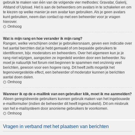
gebruik te maken van één van de volgende vier methodes: Gravatar, Galerij,
Afstand of Upload. Het is aan de beheerders om avatars in te schakelen en om
te kiezen op welke manier je een avatar kan gebruiken. Als je geen avatars
kunt gebruiken, neem dan contact op met een beheerder voor je vragen
hierover.
Omhoog
Wat is mijn rang en hoe verander ik mijn rang?
Rangen, welke verschijnen onder je gebruikersnaam, geven een indicatie over
het aantal berchten dat je hebt gemaakt of om bepaalde gebruikers te
identificeren, bijv. moderators en beheerders. Over het algemeen kun je je
rang niet wijzigen, aangezien ze ingesteld worden door een beheerder. Nu
moet je natuurlijk het forum niet beginnen te spammen met onzinnig veel
berichten, gewoon voor een hogere rang. Dit heeft zelfs mogelijk het
tegenovergestelde effect, een beheerder of moderator kunnen je berichten
aantal doen dalen.
Omhoog
Wanneer ik op de e-maillink van een gebruiker klik, moet ik me aanmelden?
Alleen geregistreerde gebruikers kunnen gebruik maken van het ingebouwde
e-mailformulier (indien de beheerder dit heeft ingeschakeld). Dit om misbruik
van het e-mailsysteem door anonieme gebruikers te voorkomen.
Omhoog
Vragen in verband met het plaatsen van berichten