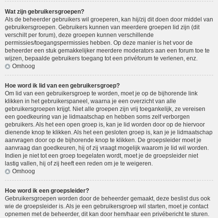
Wat zijn gebruikersgroepen?
Als de beheerder gebruikers wil groeperen, kan hij/zij dit doen door middel van
gebruikersgroepen. Gebruikers kunnen van meerdere groepen lid zijn (dit
verschilt per forum), deze groepen kunnen verschillende
permissies/toegangspermissies hebben. Op deze manier is het voor de
beheerder een stuk gemakkelijker meerdere moderators aan een forum toe te
wijzen, bepaalde gebruikers toegang tot een privéforum te verlenen, enz.
Omhoog
Hoe word ik lid van een gebruikersgroep?
Om lid van een gebruikersgroep te worden, moet je op de bijhorende link
klikken in het gebruikerspaneel, waarna je een overzicht van alle
gebruikersgroepen krijgt. Niet alle groepen zijn vrij toegankelijk, ze vereisen
een goedkeuring van je lidmaatschap en hebben soms zelf verborgen
gebruikers. Als het een open groep is, kan je lid worden door op de hiervoor
dienende knop te klikken. Als het een gesloten groep is, kan je je lidmaatschap
aanvragen door op de bijhorende knop te klikken. De groepsleider moet je
aanvraag dan goedkeuren, hij of zij vraagt mogelijk waarom je lid wil worden.
Indien je niet tot een groep toegelaten wordt, moet je de groepsleider niet
lastig vallen, hij of zij heeft een reden om je te weigeren.
Omhoog
Hoe word ik een groepsleider?
Gebruikersgroepen worden door de beheerder gemaakt, deze beslist dus ook
wie de groepsleider is. Als je een gebruikersgroep wil starten, moet je contact
opnemen met de beheerder, dit kan door hem/haar een privébericht te sturen.