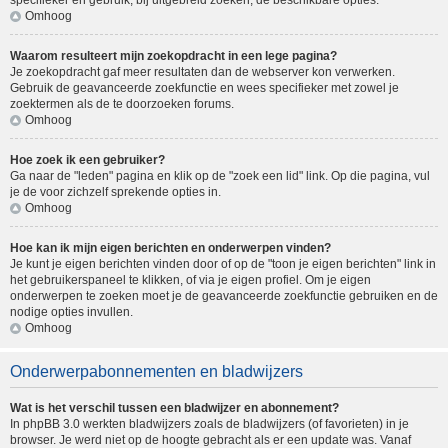
specifieker en gebruik, bij uitgebreid zoeken, de beschikbare opties.
Omhoog
Waarom resulteert mijn zoekopdracht in een lege pagina?
Je zoekopdracht gaf meer resultaten dan de webserver kon verwerken.
Gebruik de geavanceerde zoekfunctie en wees specifieker met zowel je
zoektermen als de te doorzoeken forums.
Omhoog
Hoe zoek ik een gebruiker?
Ga naar de "leden" pagina en klik op de "zoek een lid" link. Op die pagina, vul
je de voor zichzelf sprekende opties in.
Omhoog
Hoe kan ik mijn eigen berichten en onderwerpen vinden?
Je kunt je eigen berichten vinden door of op de "toon je eigen berichten" link in
het gebruikerspaneel te klikken, of via je eigen profiel. Om je eigen
onderwerpen te zoeken moet je de geavanceerde zoekfunctie gebruiken en de
nodige opties invullen.
Omhoog
Onderwerpabonnementen en bladwijzers
Wat is het verschil tussen een bladwijzer en abonnement?
In phpBB 3.0 werkten bladwijzers zoals de bladwijzers (of favorieten) in je
browser. Je werd niet op de hoogte gebracht als er een update was. Vanaf