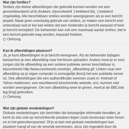
Wat zijn Smilies?
Smilies zijn kleine afbeeldingen die gebruikt kunnen worden om een
gevoelstoestand uit te drukken, bijvoorbeeld :) betekent blij, :( betekent
ongelukkig. Alle beschikbare smilies worden weergegeven als je een bericht
plaatst. Maak geen overdadig gebruik van smilies, ze maken een bericht snel
onleesbaar wat er toe kan leiden dat een moderator je bericht aanpast of heel
je bericht verwijdert. De beheerder kan ook een maximaal aantal smilies, dat in
een bericht gebruikt mag worden, bepaald hebben.
Omhoog
Kan ik afbeeldingen plaatsen?
Ja, je kunt afbeeldingen in je bericht weergeven. Als de beheerder bijlagen
toelaat kun je een afbeelding naar het forum uploaden. Anders moet je er voor
zorgen dat de afbeelding op een andere publieke server beschikbaar is,
bijvoorbeeld http://www.voorbeeld.com/mijn_afbeelding.gif. Linken naar een
afbeelding op je eigen computer is onmogelijk (tenzij het een publieke server
is). Ook afbeeldingen die een authentificatie vereisen zoals in: Hotmail of
Yahoo mailboxen, een wachtwoord beschermde website, enz. kunnen niet
worden weergegeven. Om een afbeelding weer te geven, moet je de BBCode
tag [img] gebruiken.
Omhoog
Wat zijn globale mededelingen?
Globale mededelingen zijn berichten die belangrijke informatie bevatten, je
komt ze dan ook op verschillende plaatsen tegen zoals bovenaan ieder forum
en in het gebruikerspaneel. Of je al dan niet globale mededelingen kan
plaatsen hangt af van de vereiste permissies, deze zijn ingesteld door de