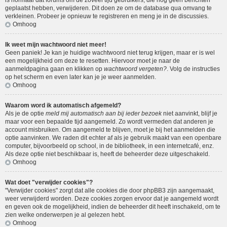
is normaal dat forums om de zoveel tijd gebruikers, die nog geen berichten
geplaatst hebben, verwijderen. Dit doen ze om de database qua omvang te
verkleinen. Probeer je opnieuw te registreren en meng je in de discussies.
Omhoog
Ik weet mijn wachtwoord niet meer!
Geen paniek! Je kan je huidige wachtwoord niet terug krijgen, maar er is wel
een mogelijkheid om deze te resetten. Hiervoor moet je naar de
aanmeldpagina gaan en klikken op
wachtwoord vergeten?
. Volg de instructies
op het scherm en even later kan je je weer aanmelden.
Omhoog
Waarom word ik automatisch afgemeld?
Als je de optie
meld mij automatisch aan bij ieder bezoek
niet aanvinkt, blijf je
maar voor een bepaalde tijd aangemeld. Zo wordt vermeden dat anderen je
account misbruiken. Om aangemeld te blijven, moet je bij het aanmelden die
optie aanvinken. We raden dit echter af als je gebruik maakt van een openbare
computer, bijvoorbeeld op school, in de bibliotheek, in een internetcafé, enz.
Als deze optie niet beschikbaar is, heeft de beheerder deze uitgeschakeld.
Omhoog
Wat doet "verwijder cookies"?
"Verwijder cookies" zorgt dat alle cookies die door phpBB3 zijn aangemaakt,
weer verwijderd worden. Deze cookies zorgen ervoor dat je aangemeld wordt
en geven ook de mogelijkheid, indien de beheerder dit heeft inschakeld, om te
zien welke onderwerpen je al gelezen hebt.
Omhoog