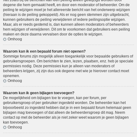
Net zoals bij de berichten kan een peiling alleen gewijzigd worden door
degene die hem gemaakt heeft, en door een moderator of beheerder. Om de
peiling te wijzigen moet je het allereerste bericht van het onderwerp wijzigen
(hieraan is de peiling gekoppeld). Als er nog geen stemmen zijn uitgebracht,
kunnen gebruikers de peiling verwijderen of iedere peilingsoptie wijzigen.
Maar, als er reeds gestemd is, dan kunnen alleen moderators of beheerders
hem wijzigen of verwijderen. Dit om te voorkomen dat gebruikers een peiling
maken en deze daarna vervalsen door de opties te wijzigen.
Omhoog
Waarom kan ik een bepaald forum niet openen?
Sommige forums zijn mogelijk alleen toegankelijk voor bepaalde gebruikers of
gebruikersgroepen. Om berichten te zien, lezen, plaatsen, enz. heb je speciale
permissies nodig. Deze permissies kun je alleen van moderators of
beheerders krijgen, zij zijn dus ook degene met wie je hierover contact moet
opnemen.
Omhoog
Waarom kan ik geen bijlagen toevoegen?
De mogelijkheid om bijlagen toe te voegen, kan per forum, per
gebruikersgroep of per gebruiker ingesteld worden. De beheerder kan het
bijvoorbeeld zo ingesteld hebben dat je in een bepaald forum helemaal geen
bijlagen mag toevoegen of dat alleen de beheerdersgroep dit mag. Neem
contact op met de beheerder als je niet zeker weet waarom je geen bijlagen
kan toevoegen.
Omhoog