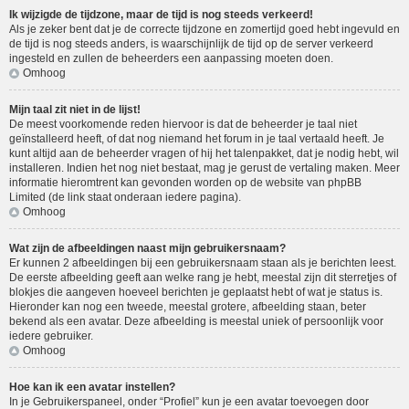
Ik wijzigde de tijdzone, maar de tijd is nog steeds verkeerd!
Als je zeker bent dat je de correcte tijdzone en zomertijd goed hebt ingevuld en
de tijd is nog steeds anders, is waarschijnlijk de tijd op de server verkeerd
ingesteld en zullen de beheerders een aanpassing moeten doen.
Omhoog
Mijn taal zit niet in de lijst!
De meest voorkomende reden hiervoor is dat de beheerder je taal niet
geïnstalleerd heeft, of dat nog niemand het forum in je taal vertaald heeft. Je
kunt altijd aan de beheerder vragen of hij het talenpakket, dat je nodig hebt, wil
installeren. Indien het nog niet bestaat, mag je gerust de vertaling maken. Meer
informatie hieromtrent kan gevonden worden op de website van phpBB
Limited (de link staat onderaan iedere pagina).
Omhoog
Wat zijn de afbeeldingen naast mijn gebruikersnaam?
Er kunnen 2 afbeeldingen bij een gebruikersnaam staan als je berichten leest.
De eerste afbeelding geeft aan welke rang je hebt, meestal zijn dit sterretjes of
blokjes die aangeven hoeveel berichten je geplaatst hebt of wat je status is.
Hieronder kan nog een tweede, meestal grotere, afbeelding staan, beter
bekend als een avatar. Deze afbeelding is meestal uniek of persoonlijk voor
iedere gebruiker.
Omhoog
Hoe kan ik een avatar instellen?
In je Gebruikerspaneel, onder “Profiel” kun je een avatar toevoegen door