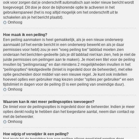
ook voor zorgen dat je onderschrift automatisch aan ieder nieuw bericht wordt
toegevoegd. Dit doe je door de bijhorende optie te activeren in het
gebruikerspaneel (het is nog altijd mogelijk om het onderschrift uit te
schakelen als je het bericht plaatst).
Omhoog
Hoe maak ik een peiling?
Een peiling aanmaken is heel gemakkelijk, als je een nieuw onderwerp
aanmaakt (of het eerste bericht in een onderwerp bewerkt en als je daar
permissies voor hebt) zou je een "voeg peiling toe" tabblad moeten zien
onderaan het berichten-gedeelte (als je dit tabblad niet kan zien, heb je niet de
juiste permissies om peilingen aan te maken). Je moet een titel voor de peiling
invullen bij "peilingsvraag" en dan minstens 2 mogelijkheden invullen in het
"peilingopties"-tekstgedeelte (limiet is ingesteld door de beheerder), met elke
optie gescheiden door middel van een nieuwe regel. Je kunt ook instellen
hoeveel opties een gebruiker mag kiezen onder "opties per gebruiker" en een
tijdslimiet in dagen voor de peiling (0 is een peiling van oneindige duur).
Omhoog
Waarom kan ik niet meer peilingsopties toevoegen?
De limiet voor de peilingsopties is ingesteld door de beheerder. Indien je meer
opties denkt nodig te hebben dan het toegestane aantal, neem dan contact op
met de beheerder.
Omhoog
Hoe wijzig of verwijder ik een peiling?