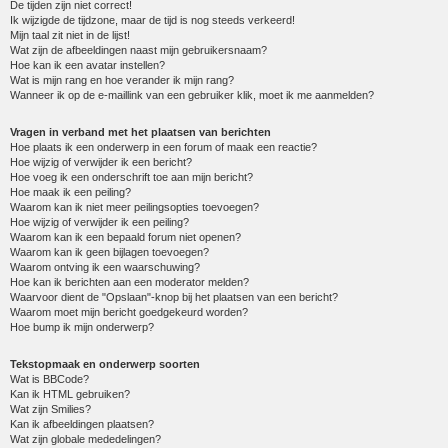
De tijden zijn niet correct!
Ik wijzigde de tijdzone, maar de tijd is nog steeds verkeerd!
Mijn taal zit niet in de lijst!
Wat zijn de afbeeldingen naast mijn gebruikersnaam?
Hoe kan ik een avatar instellen?
Wat is mijn rang en hoe verander ik mijn rang?
Wanneer ik op de e-maillink van een gebruiker klik, moet ik me aanmelden?
Vragen in verband met het plaatsen van berichten
Hoe plaats ik een onderwerp in een forum of maak een reactie?
Hoe wijzig of verwijder ik een bericht?
Hoe voeg ik een onderschrift toe aan mijn bericht?
Hoe maak ik een peiling?
Waarom kan ik niet meer peilingsopties toevoegen?
Hoe wijzig of verwijder ik een peiling?
Waarom kan ik een bepaald forum niet openen?
Waarom kan ik geen bijlagen toevoegen?
Waarom ontving ik een waarschuwing?
Hoe kan ik berichten aan een moderator melden?
Waarvoor dient de "Opslaan"-knop bij het plaatsen van een bericht?
Waarom moet mijn bericht goedgekeurd worden?
Hoe bump ik mijn onderwerp?
Tekstopmaak en onderwerp soorten
Wat is BBCode?
Kan ik HTML gebruiken?
Wat zijn Smilies?
Kan ik afbeeldingen plaatsen?
Wat zijn globale mededelingen?