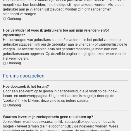
kunt controleren of ze online zijn, of een privébericht kunt sturen. Tevens is het
mogelijk dat hun berichten, in je huidige stijl, gemarkeerd worden. Als je een
gebruiker aan je vijandenlijst toevoegt, worden zijn of haar berichten
standaard verborgen.
Omhoog
Hoe verwijder of voeg ik gebruikers toe aan mijn vrienden- en/of
vijandenlijst?
Het toevoegen van gebruikers kan op 2 manieren. In het profiel van iedere
gebruiker staat een link om de gebruiker aan je vrienden- of vijandenlijst toe te
voegen. De tweede manier is via het gebruikerspaneel, je moet dan een
gebruikersnaam opgeven. Op dezelfde pagina kun je gebruikers weer van de
lijst verwijderen.
Omhoog
Forums doorzoeken
Hoe doorzoek ik het forum?
Door een zoekterm op te geven in het zoekveld, die je vindt op de index-,
forum- en onderwerppagina. Uitgebreid zoeken is mogelijk door op de
"zoeken" link te klikken, deze vind je op iedere pagina.
Omhoog
Waarom levert mijn zoekopdracht geen resultaten op?
Je zoekterm was hoogstwaarschijnlijk niet specifiek genoeg en bevatte
mogelijk teveel termen die niet door phpBB3 geïndexeerd worden. Wees