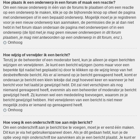
Hoe plaats ik een onderwerp in een forum of maak een reactie?
Om een nieuw onderwerp in één van de forums te plaatsen of om een reactie
op een onderwerp te maken, klik je op de bijhorende knop op ofwel de pagina
met onderwerpen of in een bepaald onderwerp. Mogelijk moet je je registreren
voor je een nieuw onderwerp kan aanmaken, de permissies die je al dan niet
hebt in het forum staan onderaan de pagina met onderwerpen of in een
onderwerp (de lijst met
je mag geen nieuwe onderwerpen in dit forum
plaatsen, je mag niet antwoorden op een onderwerp in dit forum, enz.
).
Omhoog
Hoe wijzig of verwijder ik een bericht?
Tenzij je de beheerder of een moderator bent, kun je alleen je eigen berichten
wijzigen en verwijderen. Je kunt een bericht wijzigen (soms maar voor een
beperkte tijd nadat het geplaatst is) door te klikken op de
wijzig
knop van het
desbetreffende bericht. Als er al iemand op je bericht gereageerd heeft, komt er
onderaan je bericht een klein tekstje dat zegt hoeveel keer en wanneer je het
bericht voor het laatst je gewijzigd hebt. Dit zal niet verschijnen als nog
niemand gereageerd heeft, evenmin als een beheerder of moderator je bericht
gewijzigd heeft. Zij kunnen wel een mededeling toevoegen, waarom ze je
bericht gewijzigd hebben. Het verwijderen van een bericht is niet meer
mogelijk zodra er iemand op gereageerd heeft.
Omhoog
Hoe voeg ik een onderschrift toe aan mijn bericht?
Om een onderschrift aan je bericht toe te voegen, moet je er eerst één maken.
Dit kun je via het gebruikerspaneel doen. Als je dit gedaan hebt, kun je de
optie
voeg mijn onderschrift toe
aanvinken als je een bericht plaatst. Je kunt er