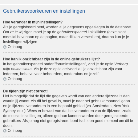
Gebruikersvoorkeuren en instellingen
Hoe verander ik mijn instellingen?
Als je geregistreerd bent, worden al je gegevens opgeslagen in de database.
Om ze te wijzigen moet je op de
gebruikerspaneel
link klikken (deze staat
meestal bovenaan op de pagina, maar dit kan verschillen), daarna kun je je
instellingen wijzigen.
Omhoog
Hoe kan ik onzichtbaar zijn in de online gebruikers lijst?
In het gebruikerspaneel onder "foruminstellingen", vind je de optie
Verberg
mijn online status
. Als je deze optie activeert zul je onzichtbaar zijn voor
iedereen, behalve voor beheerders, moderators en jezelf.
Omhoog
De tijden zijn niet correct!
Het is mogelijk dat de tijd die gegeven wordt van een andere tijdzone is dan
waarin jij woont. Als dit het geval is, moet je naar het gebruikerspaneel gaan
en je tijdzone veranderen in een bepaald gebied (vb: Amsterdam, New York,
Sydney, enz.). Wees er bewust van dat het veranderen van de tijdzone, zoals
de meeste instellingen, alleen gedaan kunnen worden door geregistreerde
gebruikers. Als je nog niet geregistreerd bent is dit een goed moment om dit te
doen.
Omhoog