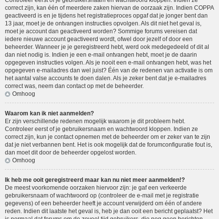
Controleer eerst of je gebruikersnaam en wachtwoord kloppen. Indien ze
correct zijn, kan één of meerdere zaken hiervan de oorzaak zijn. Indien COPPA
geactiveerd is en je tijdens het registratieproces opgaf dat je jonger bent dan
13 jaar, moet je de ontvangen instructies opvolgen. Als dit niet het geval is,
moet je account dan geactiveerd worden? Sommige forums vereisen dat
iedere nieuwe account geactiveerd wordt, ofwel door jezelf of door een
beheerder. Wanneer je je geregistreerd hebt, werd ook medegedeeld of dit al
dan niet nodig is. Indien je een e-mail ontvangen hebt, moet je de daarin
opgegeven instructies volgen. Als je nooit een e-mail ontvangen hebt, was het
opgegeven e-mailadres dan wel juist? Één van de redenen van activatie is om
het aantal valse accounts te doen dalen. Als je zeker bent dat je e-mailadres
correct was, neem dan contact op met de beheerder.
Omhoog
Waarom kan ik niet aanmelden?
Er zijn verschillende redenen mogelijk waarom je dit probleem hebt.
Controleer eerst of je gebruikersnaam en wachtwoord kloppen. Indien ze
correct zijn, kun je contact opnemen met de beheerder om er zeker van te zijn
dat je niet verbannen bent. Het is ook mogelijk dat de forumconfiguratie fout is,
dan moet dit door de beheerder opgelost worden.
Omhoog
Ik heb me ooit geregistreerd maar kan nu niet meer aanmelden!?
De meest voorkomende oorzaken hiervoor zijn: je gaf een verkeerde
gebruikersnaam of wachtwoord op (controleer de e-mail met je registratie
gegevens) of een beheerder heeft je account verwijderd om één of andere
reden. Indien dit laatste het geval is, heb je dan ooit een bericht geplaatst? Het