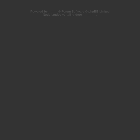
Powered by
phpBB
® Forum Software © phpBB Limited
Nederlandse vertaling door
phpBB.nl
.