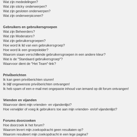
Wat zijn mededelingen?
Wat zijn sticky onderwerpen?
Wat zijn gesloten onderwerpen?
Wat zijn onderwerpiconen?
Gebruikers en gebruikersgroepen
Wat zijn Beheerders?
Wat zijn Moderators?
Wat zijn gebruikersgroepen?
Hoe word ik lid van een gebruikersgroep?
Hoe word ik een groepsleider?
Waarom staan verschillende gebruikersgroepen in een andere kleur?
Wat is de "Standaard gebruikersgroep"?
Waarvoor dient de "Het Team"-link?
Privéberichten
Ik kan geen privéberichten sturen!
Ik blijf ongewenste privéberichten ontvangen!
Ik heb spam of een e-mail met ongepaste inhoud van iemand op dit forum ontvangen!
Vrienden en vijanden
Waarvoor dient mijn vrienden- en vijandenlijst?
Hoe verwijder of voeg ik gebruikers toe aan mijn vrienden- en/of vijandenlijst?
Forums doorzoeken
Hoe doorzoek ik het forum?
Waarom levert mijn zoekopdracht geen resultaten op?
Waarom resulteert mijn zoekopdracht in een lege pagina?