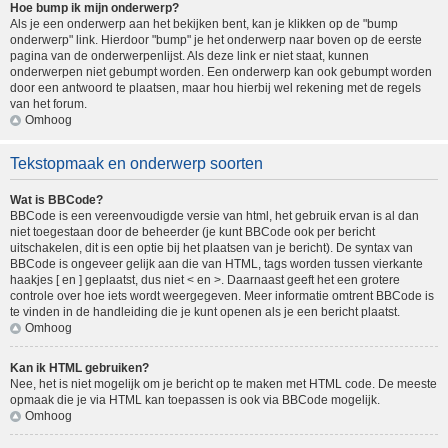
Hoe bump ik mijn onderwerp?
Als je een onderwerp aan het bekijken bent, kan je klikken op de "bump
onderwerp" link. Hierdoor "bump" je het onderwerp naar boven op de eerste
pagina van de onderwerpenlijst. Als deze link er niet staat, kunnen
onderwerpen niet gebumpt worden. Een onderwerp kan ook gebumpt worden
door een antwoord te plaatsen, maar hou hierbij wel rekening met de regels
van het forum.
Omhoog
Tekstopmaak en onderwerp soorten
Wat is BBCode?
BBCode is een vereenvoudigde versie van html, het gebruik ervan is al dan
niet toegestaan door de beheerder (je kunt BBCode ook per bericht
uitschakelen, dit is een optie bij het plaatsen van je bericht). De syntax van
BBCode is ongeveer gelijk aan die van HTML, tags worden tussen vierkante
haakjes [ en ] geplaatst, dus niet < en >. Daarnaast geeft het een grotere
controle over hoe iets wordt weergegeven. Meer informatie omtrent BBCode is
te vinden in de handleiding die je kunt openen als je een bericht plaatst.
Omhoog
Kan ik HTML gebruiken?
Nee, het is niet mogelijk om je bericht op te maken met HTML code. De meeste
opmaak die je via HTML kan toepassen is ook via BBCode mogelijk.
Omhoog