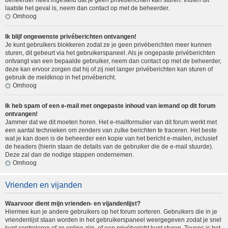
beheerder heeft ingesteld dat je geen privéberichten kan sturen. Indien dit
laatste het geval is, neem dan contact op met de beheerder.
Omhoog
Ik blijf ongewenste privéberichten ontvangen!
Je kunt gebruikers blokkeren zodat ze je geen privéberichten meer kunnen
sturen, dit gebeurt via het gebruikerspaneel. Als je ongepaste privéberichten
ontvangt van een bepaalde gebruiker, neem dan contact op met de beheerder,
deze kan ervoor zorgen dat hij of zij niet langer privéberichten kan sturen of
gebruik de meldknop in het privébericht.
Omhoog
Ik heb spam of een e-mail met ongepaste inhoud van iemand op dit forum
ontvangen!
Jammer dat we dit moeten horen. Het e-mailformulier van dit forum werkt met
een aantal technieken om zenders van zulke berichten te traceren. Het beste
wat je kan doen is de beheerder een kopie van het bericht e-mailen, inclusief
de headers (hierin staan de details van de gebruiker die de e-mail stuurde).
Deze zal dan de nodige stappen ondernemen.
Omhoog
Vrienden en vijanden
Waarvoor dient mijn vrienden- en vijandenlijst?
Hiermee kun je andere gebruikers op het forum sorteren. Gebruikers die in je
vriendenlijst staan worden in het gebruikerspaneel weergegeven zodat je snel