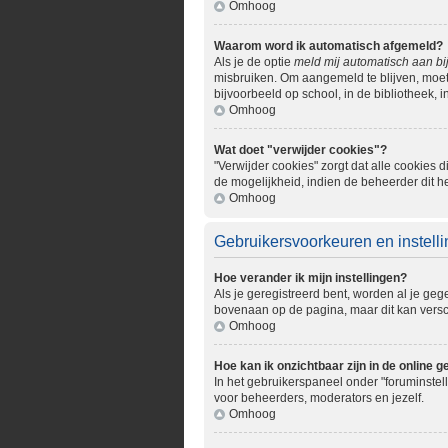
Omhoog
Waarom word ik automatisch afgemeld?
Als je de optie
meld mij automatisch aan bi
misbruiken. Om aangemeld te blijven, moet 
bijvoorbeeld op school, in de bibliotheek, i
Omhoog
Wat doet "verwijder cookies"?
"Verwijder cookies" zorgt dat alle cookie
de mogelijkheid, indien de beheerder dit h
Omhoog
Gebruikersvoorkeuren en instell
Hoe verander ik mijn instellingen?
Als je geregistreerd bent, worden al je ge
bovenaan op de pagina, maar dit kan verschi
Omhoog
Hoe kan ik onzichtbaar zijn in de online ge
In het gebruikerspaneel onder "foruminstell
voor beheerders, moderators en jezelf.
Omhoog