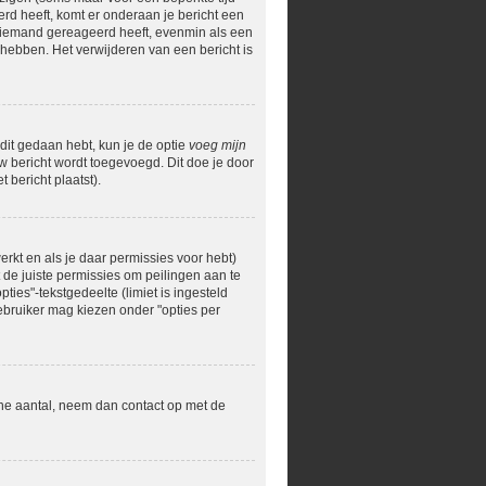
erd heeft, komt er onderaan je bericht een
og niemand gereageerd heeft, evenmin als een
hebben. Het verwijderen van een bericht is
 dit gedaan hebt, kun je de optie
voeg mijn
uw bericht wordt toegevoegd. Dit doe je door
 bericht plaatst).
rkt en als je daar permissies voor hebt)
t de juiste permissies om peilingen aan te
ties"-tekstgedeelte (limiet is ingesteld
ebruiker mag kiezen onder "opties per
ane aantal, neem dan contact op met de