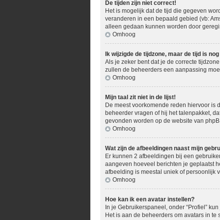
De tijden zijn niet correct!
Het is mogelijk dat de tijd die gegeven word
veranderen in een bepaald gebied (vb: Ams
alleen gedaan kunnen worden door geregistr
Omhoog
Ik wijzigde de tijdzone, maar de tijd is n
Als je zeker bent dat je de correcte tijdzon
zullen de beheerders een aanpassing moe
Omhoog
Mijn taal zit niet in de lijst!
De meest voorkomende reden hiervoor is dat 
beheerder vragen of hij het talenpakket, dat
gevonden worden op de website van phpBB 
Omhoog
Wat zijn de afbeeldingen naast mijn geb
Er kunnen 2 afbeeldingen bij een gebruikers
aangeven hoeveel berichten je geplaatst he
afbeelding is meestal uniek of persoonlijk 
Omhoog
Hoe kan ik een avatar instellen?
In je Gebruikerspaneel, onder “Profiel” ku
Het is aan de beheerders om avatars in te