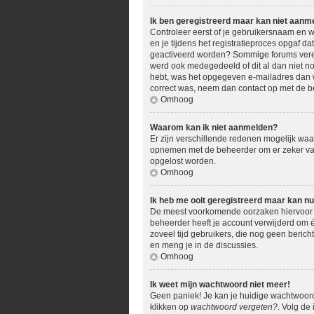
Ik ben geregistreerd maar kan niet aanm
Controleer eerst of je gebruikersnaam en w
en je tijdens het registratieproces opgaf da
geactiveerd worden? Sommige forums vereis
werd ook medegedeeld of dit al dan niet no
hebt, was het opgegeven e-mailadres dan we
correct was, neem dan contact op met de b
Omhoog
Waarom kan ik niet aanmelden?
Er zijn verschillende redenen mogelijk waar
opnemen met de beheerder om er zeker van t
opgelost worden.
Omhoog
Ik heb me ooit geregistreerd maar kan n
De meest voorkomende oorzaken hiervoor zi
beheerder heeft je account verwijderd om éé
zoveel tijd gebruikers, die nog geen beric
en meng je in de discussies.
Omhoog
Ik weet mijn wachtwoord niet meer!
Geen paniek! Je kan je huidige wachtwoord
klikken op
wachtwoord vergeten?
. Volg de