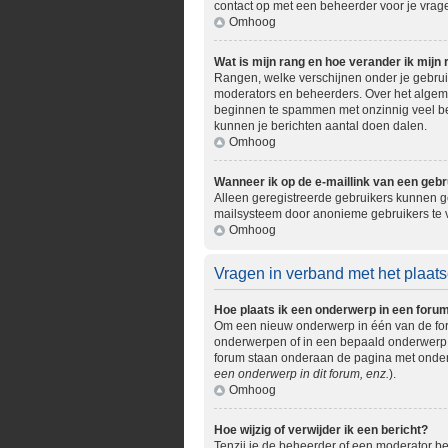
contact op met een beheerder voor je vrage
Omhoog
Wat is mijn rang en hoe verander ik mijn 
Rangen, welke verschijnen onder je gebruik
moderators en beheerders. Over het algemee
beginnen te spammen met onzinnig veel ber
kunnen je berichten aantal doen dalen.
Omhoog
Wanneer ik op de e-maillink van een gebr
Alleen geregistreerde gebruikers kunnen ge
mailsysteem door anonieme gebruikers te
Omhoog
Vragen in verband met het plaats
Hoe plaats ik een onderwerp in een foru
Om een nieuw onderwerp in één van de foru
onderwerpen of in een bepaald onderwerp. M
forum staan onderaan de pagina met onderw
een onderwerp in dit forum, enz.
).
Omhoog
Hoe wijzig of verwijder ik een bericht?
Tenzij je de beheerder of een moderator ben