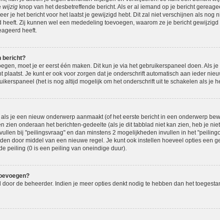
e
wijzig
knop van het desbetreffende bericht. Als er al iemand op je bericht gereage
eer je het bericht voor het laatst je gewijzigd hebt. Dit zal niet verschijnen als n
d heeft. Zij kunnen wel een mededeling toevoegen, waarom ze je bericht gewijzigd 
eageerd heeft.
n bericht?
oegen, moet je er eerst één maken. Dit kun je via het gebruikerspaneel doen. Als je
t plaatst. Je kunt er ook voor zorgen dat je onderschrift automatisch aan ieder nie
ikerspaneel (het is nog altijd mogelijk om het onderschrift uit te schakelen als je het
als je een nieuw onderwerp aanmaakt (of het eerste bericht in een onderwerp bewe
n zien onderaan het berichten-gedeelte (als je dit tabblad niet kan zien, heb je nie
vullen bij "peilingsvraag" en dan minstens 2 mogelijkheden invullen in het "peilingop
den door middel van een nieuwe regel. Je kunt ook instellen hoeveel opties een g
de peiling (0 is een peiling van oneindige duur).
toevoegen?
eld door de beheerder. Indien je meer opties denkt nodig te hebben dan het toegest