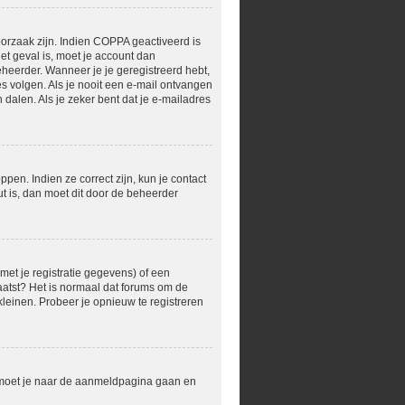
orzaak zijn. Indien COPPA geactiveerd is
het geval is, moet je account dan
heerder. Wanneer je je geregistreerd hebt,
s volgen. Als je nooit een e-mail ontvangen
dalen. Als je zeker bent dat je e-mailadres
en. Indien ze correct zijn, kun je contact
t is, dan moet dit door de beheerder
et je registratie gegevens) of een
laatst? Het is normaal dat forums om de
leinen. Probeer je opnieuw te registreren
r moet je naar de aanmeldpagina gaan en