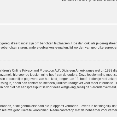
Hoe neem ik contact op met een beheerder
t geregistreerd moet zijn om berichten te plaatsen. Hoe dan ook, als je geregistree
ivéberichten sturen, andere gebruikers e-mailen, lid worden van gebruikersgroepen
ldren’s Online Privacy and Protection Act". Dit is een Amerikaanse wet uit 1998 die
rzamelt, hiervoor de toestemming heeft van de ouders. Deze toestemming moet sch
e persoonlijke gegevens van hun kind, jonger dan 13, heeft. Indien je niet zeker b
passing is, neem dan contact op met een juridisch raadgever voor meer informatie.
en ook niet het aanspreekpunt is voor deze wetgeving, tenzij dit hieronder vermeld 
rbannen, of de gebruikersnaam die je opgeeft verboden. Tevens is het mogelijk dat
van nieuwe gebruikers te voorkomen. Neem contact op met de beheerder voor verder