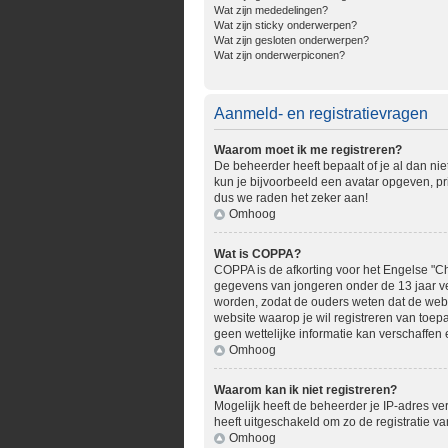
Wat zijn mededelingen?
Wat zijn sticky onderwerpen?
Wat zijn gesloten onderwerpen?
Wat zijn onderwerpiconen?
Aanmeld- en registratievragen
Waarom moet ik me registreren?
De beheerder heeft bepaalt of je al dan nie
kun je bijvoorbeeld een avatar opgeven, pr
dus we raden het zeker aan!
Omhoog
Wat is COPPA?
COPPA is de afkorting voor het Engelse "Chi
gegevens van jongeren onder de 13 jaar ve
worden, zodat de ouders weten dat de websit
website waarop je wil registreren van toe
geen wettelijke informatie kan verschaffen 
Omhoog
Waarom kan ik niet registreren?
Mogelijk heeft de beheerder je IP-adres ve
heeft uitgeschakeld om zo de registratie 
Omhoog