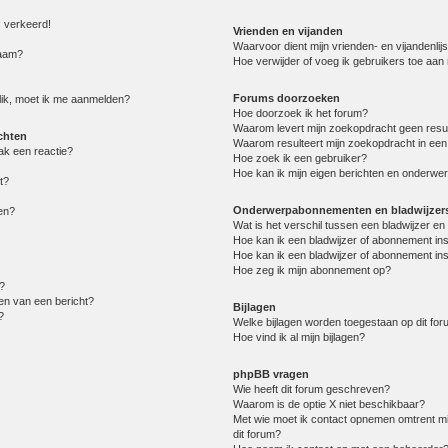
s verkeerd!
Vrienden en vijanden
Waarvoor dient mijn vrienden- en vijandenlijs
naam?
Hoe verwijder of voeg ik gebruikers toe aan m
Forums doorzoeken
lik, moet ik me aanmelden?
Hoe doorzoek ik het forum?
Waarom levert mijn zoekopdracht geen resu
chten
Waarom resulteert mijn zoekopdracht in een
ak een reactie?
Hoe zoek ik een gebruiker?
Hoe kan ik mijn eigen berichten en onderwe
t?
Onderwerpabonnementen en bladwijzer
en?
Wat is het verschil tussen een bladwijzer 
Hoe kan ik een bladwijzer of abonnement in
Hoe kan ik een bladwijzer of abonnement ins
Hoe zeg ik mijn abonnement op?
?
en van een bericht?
Bijlagen
?
Welke bijlagen worden toegestaan op dit fo
Hoe vind ik al mijn bijlagen?
phpBB vragen
Wie heeft dit forum geschreven?
Waarom is de optie X niet beschikbaar?
Met wie moet ik contact opnemen omtrent mis
dit forum?