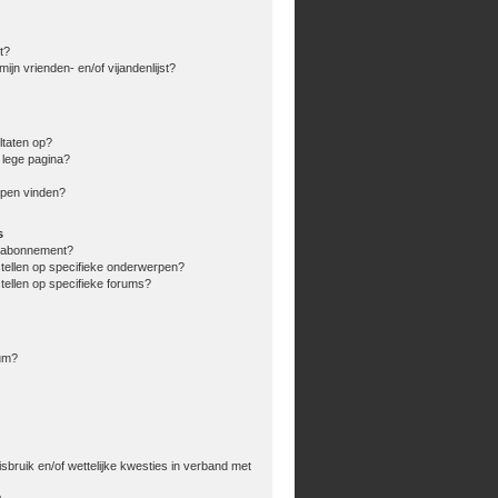
t?
ijn vrienden- en/of vijandenlijst?
ltaten op?
 lege pagina?
rpen vinden?
s
en abonnement?
stellen op specifieke onderwerpen?
tellen op specifieke forums?
rum?
bruik en/of wettelijke kwesties in verband met