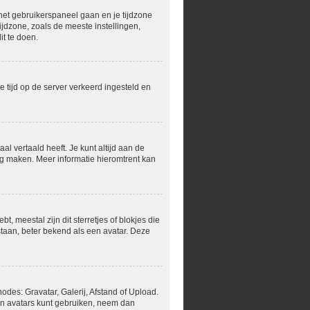
r het gebruikerspaneel gaan en je tijdzone
jdzone, zoals de meeste instellingen,
t te doen.
de tijd op de server verkeerd ingesteld en
al vertaald heeft. Je kunt altijd aan de
ling maken. Meer informatie hieromtrent kan
, meestal zijn dit sterretjes of blokjes die
staan, beter bekend als een avatar. Deze
des: Gravatar, Galerij, Afstand of Upload.
en avatars kunt gebruiken, neem dan