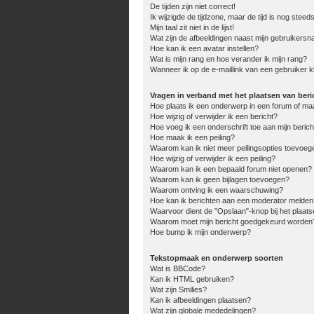
De tijden zijn niet correct!
Ik wijzigde de tijdzone, maar de tijd is nog steed
Mijn taal zit niet in de lijst!
Wat zijn de afbeeldingen naast mijn gebruikers
Hoe kan ik een avatar instellen?
Wat is mijn rang en hoe verander ik mijn rang?
Wanneer ik op de e-maillink van een gebruiker k
Vragen in verband met het plaatsen van beri
Hoe plaats ik een onderwerp in een forum of ma
Hoe wijzig of verwijder ik een bericht?
Hoe voeg ik een onderschrift toe aan mijn berich
Hoe maak ik een peiling?
Waarom kan ik niet meer peilingsopties toevoeg
Hoe wijzig of verwijder ik een peiling?
Waarom kan ik een bepaald forum niet openen?
Waarom kan ik geen bijlagen toevoegen?
Waarom ontving ik een waarschuwing?
Hoe kan ik berichten aan een moderator melden
Waarvoor dient de "Opslaan"-knop bij het plaats
Waarom moet mijn bericht goedgekeurd worden
Hoe bump ik mijn onderwerp?
Tekstopmaak en onderwerp soorten
Wat is BBCode?
Kan ik HTML gebruiken?
Wat zijn Smilies?
Kan ik afbeeldingen plaatsen?
Wat zijn globale mededelingen?