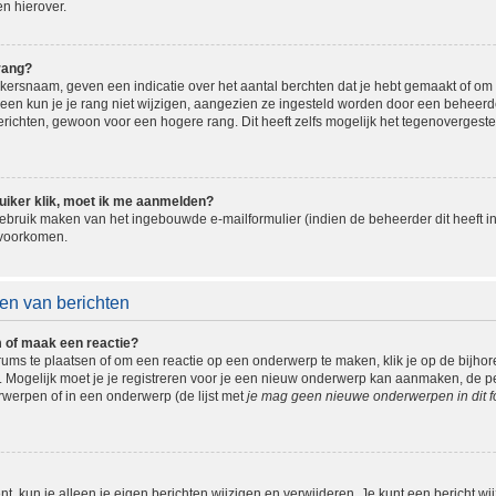
n hierover.
rang?
ersnaam, geven een indicatie over het aantal berchten dat je hebt gemaakt of om be
n kun je je rang niet wijzigen, aangezien ze ingesteld worden door een beheerder.
ichten, gewoon voor een hogere rang. Dit heeft zelfs mogelijk het tegenovergeste
uiker klik, moet ik me aanmelden?
bruik maken van het ingebouwde e-mailformulier (indien de beheerder dit heeft in
 voorkomen.
en van berichten
m of maak een reactie?
ms te plaatsen of om een reactie op een onderwerp te maken, klik je op de bijho
ogelijk moet je je registreren voor je een nieuw onderwerp kan aanmaken, de perm
erpen of in een onderwerp (de lijst met
je mag geen nieuwe onderwerpen in dit f
t, kun je alleen je eigen berichten wijzigen en verwijderen. Je kunt een bericht wi