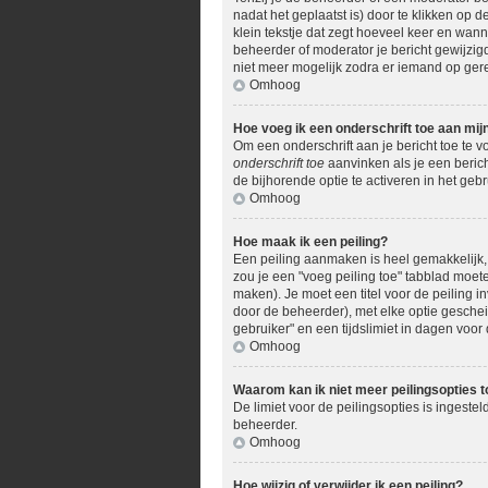
nadat het geplaatst is) door te klikken op d
klein tekstje dat zegt hoeveel keer en wann
beheerder of moderator je bericht gewijzig
niet meer mogelijk zodra er iemand op ger
Omhoog
Hoe voeg ik een onderschrift toe aan mij
Om een onderschrift aan je bericht toe te v
onderschrift toe
aanvinken als je een berich
de bijhorende optie te activeren in het gebru
Omhoog
Hoe maak ik een peiling?
Een peiling aanmaken is heel gemakkelijk, 
zou je een "voeg peiling toe" tabblad moete
maken). Je moet een titel voor de peiling in
door de beheerder), met elke optie geschei
gebruiker" en een tijdslimiet in dagen voor 
Omhoog
Waarom kan ik niet meer peilingsopties 
De limiet voor de peilingsopties is ingest
beheerder.
Omhoog
Hoe wijzig of verwijder ik een peiling?