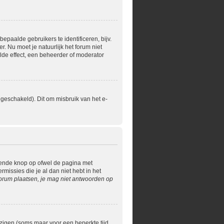
paalde gebruikers te identificeren, bijv.
 Nu moet je natuurlijk het forum niet
lde effect, een beheerder of moderator
geschakeld). Dit om misbruik van het e-
rende knop op ofwel de pagina met
issies die je al dan niet hebt in het
orum plaatsen, je mag niet antwoorden op
jzigen (soms maar voor een beperkte tijd