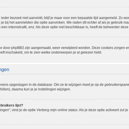
j ieder bezoek
niet aanvinkt, blijf je maar voor een bepaalde tijd aangemeld. Zo w
je bij het aanmelden die optie aanvinken. We raden dit echter af als je gebruik 
n een internetcafé, enz. Als deze optie niet beschikbaar is, heeft de beheerder deze
s die door phpBB3 zijn aangemaakt, weer verwijderd worden. Deze cookies zorgen 
eeft inschakeld, om te zien welke onderwerpen je al gelezen hebt.
ingen
gevens opgeslagen in de database. Om ze te wijzigen moet je op de
gebruikerspane
llen), daarna kun je je instellingen wijzigen.
bruikers lijst?
ingen", vind je de optie
Verberg mijn online status
. Als je deze optie activeert zul 