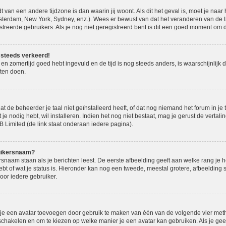
t van een andere tijdzone is dan waarin jij woont. Als dit het geval is, moet je naa
terdam, New York, Sydney, enz.). Wees er bewust van dat het veranderen van de ti
eerde gebruikers. Als je nog niet geregistreerd bent is dit een goed moment om di
og steeds verkeerd!
e en zomertijd goed hebt ingevuld en de tijd is nog steeds anders, is waarschijnlijk 
ten doen.
de beheerder je taal niet geïnstalleerd heeft, of dat nog niemand het forum in je ta
 je nodig hebt, wil installeren. Indien het nog niet bestaat, mag je gerust de verta
Limited (de link staat onderaan iedere pagina).
ruikersnaam?
naam staan als je berichten leest. De eerste afbeelding geeft aan welke rang je hebt
bt of wat je status is. Hieronder kan nog een tweede, meestal grotere, afbeelding 
voor iedere gebruiker.
n je een avatar toevoegen door gebruik te maken van één van de volgende vier metho
 schakelen en om te kiezen op welke manier je een avatar kan gebruiken. Als je ge