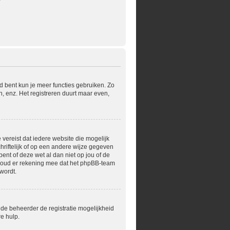
?
rd bent kun je meer functies gebruiken. Zo
, enz. Het registreren duurt maar even,
 vereist dat iedere website die mogelijk
riftelijk of op een andere wijze gegeven
ent of deze wet al dan niet op jou of de
 Houd er rekening mee dat het phpBB-team
wordt.
 de beheerder de registratie mogelijkheid
e hulp.