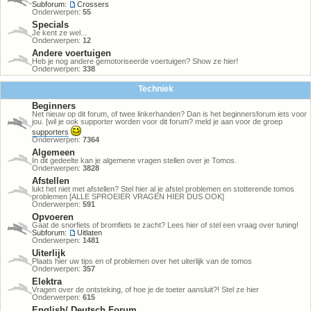
Subforum:
Crossers
Onderwerpen:
55
Specials
Je kent ze wel...
Onderwerpen:
12
Andere voertuigen
Heb je nog andere gemotoriseerde voertuigen? Show ze hier!
Onderwerpen:
338
Techniek
Beginners
Net nieuw op dit forum, of twee linkerhanden? Dan is het beginnersforum iets voor
jou. [wil je ook supporter worden voor dit forum? meld je aan voor de groep
supporters
Onderwerpen:
7364
Algemeen
In dit gedeelte kan je algemene vragen stellen over je Tomos.
Onderwerpen:
3828
Afstellen
lukt het niet met afstellen? Stel hier al je afstel problemen en stotterende tomos
problemen [ALLE SPROEIER VRAGEN HIER DUS OOK]
Onderwerpen:
591
Opvoeren
Gaat de snorfiets of bromfiets te zacht? Lees hier of stel een vraag over tuning!
Subforum:
Uitlaten
Onderwerpen:
1481
Uiterlijk
Plaats hier uw tips en of problemen over het uiterlijk van de tomos
Onderwerpen:
357
Elektra
Vragen over de ontsteking, of hoe je de toeter aansluit?! Stel ze hier
Onderwerpen:
615
English/ Deutsch Forum