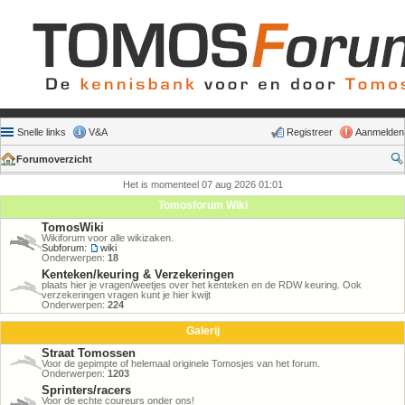
Snelle links
V&A
Registreer
Aanmelden
Forumoverzicht
Het is momenteel 07 aug 2026 01:01
Tomosforum Wiki
TomosWiki
Wikiforum voor alle wikizaken.
Subforum:
wiki
Onderwerpen:
18
Kenteken/keuring & Verzekeringen
plaats hier je vragen/weetjes over het kenteken en de RDW keuring. Ook
verzekeringen vragen kunt je hier kwijt
Onderwerpen:
224
Galerij
Straat Tomossen
Voor de gepimpte of helemaal originele Tomosjes van het forum.
Onderwerpen:
1203
Sprinters/racers
Voor de echte coureurs onder ons!