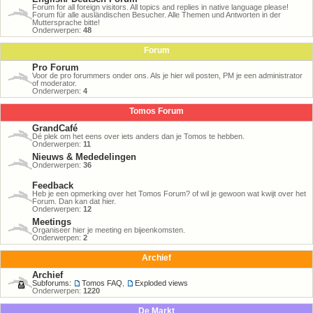
Forum for all foreign visitors. All topics and replies in native language please!
Forum für alle ausländischen Besucher. Alle Themen und Antworten in der
Muttersprache bitte!
Onderwerpen:
48
Forum
Pro Forum
Voor de pro forummers onder ons. Als je hier wil posten, PM je een administrator
of moderator.
Onderwerpen:
4
Tomos Forum
GrandCafé
Dé plek om het eens over iets anders dan je Tomos te hebben.
Onderwerpen:
11
Nieuws & Mededelingen
Onderwerpen:
36
Feedback
Heb je een opmerking over het Tomos Forum? of wil je gewoon wat kwijt over het
Forum. Dan kan dat hier.
Onderwerpen:
12
Meetings
Organiseer hier je meeting en bijeenkomsten.
Onderwerpen:
2
Archief
Archief
Subforums:
Tomos FAQ
,
Exploded views
Onderwerpen:
1220
De Markt