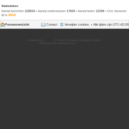
Statistieken
Aantal berichten
228554
• Aantal onderwerpen
17605
• Aantal leden
12298
• Ons nieuwste
lid is
MGR
Forumoverzicht
Contact
Verwijder cookies
Alle tijden zijn
UTC+02:00
Powered by
phpBB
® Forum Software © phpBB Limited
Nederlandse vertaling door
phpBB.nl
.