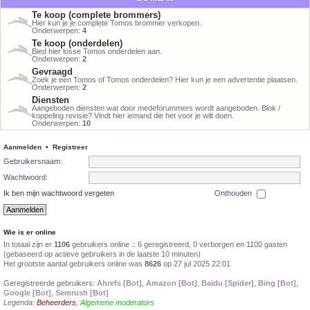
Te koop (complete brommers)
Hier kun je je complete Tomos brommer verkopen.
Onderwerpen:
4
Te koop (onderdelen)
Bied hier losse Tomos onderdelen aan.
Onderwerpen:
2
Gevraagd
Zoek je een Tomos of Tomos onderdelen? Hier kun je een advertentie plaatsen.
Onderwerpen:
2
Diensten
Aangeboden diensten wat door medeforummers wordt aangeboden. Blok /
koppeling revisie? Vindt hier iemand die het voor je wilt doen.
Onderwerpen:
10
Aanmelden
•
Registreer
Gebruikersnaam:
Wachtwoord:
Ik ben mijn wachtwoord vergeten
Onthouden
Wie is er online
In totaal zijn er
1106
gebruikers online :: 6 geregistreerd, 0 verborgen en 1100 gasten
(gebaseerd op actieve gebruikers in de laatste 10 minuten)
Het grootste aantal gebruikers online was
8626
op 27 jul 2025 22:01
Geregistreerde gebruikers:
Ahrefs [Bot]
,
Amazon [Bot]
,
Baidu [Spider]
,
Bing [Bot]
,
Google [Bot]
,
Semrush [Bot]
Legenda:
Beheerders
,
Algemene moderators