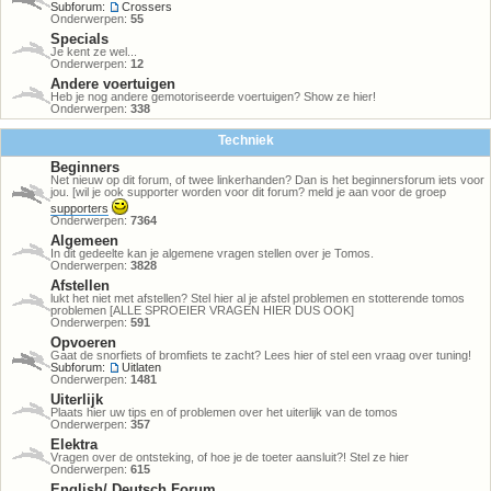
Subforum:
Crossers
Onderwerpen:
55
Specials
Je kent ze wel...
Onderwerpen:
12
Andere voertuigen
Heb je nog andere gemotoriseerde voertuigen? Show ze hier!
Onderwerpen:
338
Techniek
Beginners
Net nieuw op dit forum, of twee linkerhanden? Dan is het beginnersforum iets voor
jou. [wil je ook supporter worden voor dit forum? meld je aan voor de groep
supporters
Onderwerpen:
7364
Algemeen
In dit gedeelte kan je algemene vragen stellen over je Tomos.
Onderwerpen:
3828
Afstellen
lukt het niet met afstellen? Stel hier al je afstel problemen en stotterende tomos
problemen [ALLE SPROEIER VRAGEN HIER DUS OOK]
Onderwerpen:
591
Opvoeren
Gaat de snorfiets of bromfiets te zacht? Lees hier of stel een vraag over tuning!
Subforum:
Uitlaten
Onderwerpen:
1481
Uiterlijk
Plaats hier uw tips en of problemen over het uiterlijk van de tomos
Onderwerpen:
357
Elektra
Vragen over de ontsteking, of hoe je de toeter aansluit?! Stel ze hier
Onderwerpen:
615
English/ Deutsch Forum