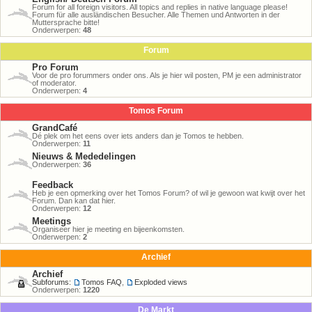
Forum for all foreign visitors. All topics and replies in native language please!
Forum für alle ausländischen Besucher. Alle Themen und Antworten in der
Muttersprache bitte!
Onderwerpen:
48
Forum
Pro Forum
Voor de pro forummers onder ons. Als je hier wil posten, PM je een administrator
of moderator.
Onderwerpen:
4
Tomos Forum
GrandCafé
Dé plek om het eens over iets anders dan je Tomos te hebben.
Onderwerpen:
11
Nieuws & Mededelingen
Onderwerpen:
36
Feedback
Heb je een opmerking over het Tomos Forum? of wil je gewoon wat kwijt over het
Forum. Dan kan dat hier.
Onderwerpen:
12
Meetings
Organiseer hier je meeting en bijeenkomsten.
Onderwerpen:
2
Archief
Archief
Subforums:
Tomos FAQ
,
Exploded views
Onderwerpen:
1220
De Markt