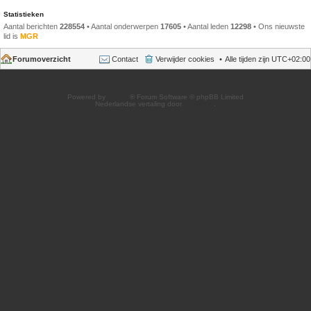
Statistieken
Aantal berichten
228554
• Aantal onderwerpen
17605
• Aantal leden
12298
• Ons nieuwste
lid is
MGR
Forumoverzicht
Contact
Verwijder cookies
Alle tijden zijn
UTC+02:00
Powered by
phpBB
® Forum Software © phpBB Limited
Nederlandse vertaling door
phpBB.nl
.