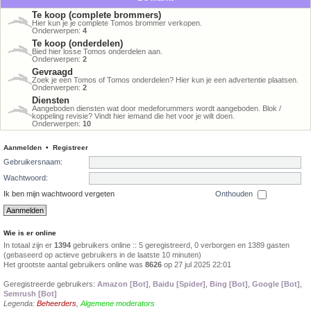
Te koop (complete brommers)
Hier kun je je complete Tomos brommer verkopen.
Onderwerpen:
4
Te koop (onderdelen)
Bied hier losse Tomos onderdelen aan.
Onderwerpen:
2
Gevraagd
Zoek je een Tomos of Tomos onderdelen? Hier kun je een advertentie plaatsen.
Onderwerpen:
2
Diensten
Aangeboden diensten wat door medeforummers wordt aangeboden. Blok /
koppeling revisie? Vindt hier iemand die het voor je wilt doen.
Onderwerpen:
10
Aanmelden
•
Registreer
Gebruikersnaam:
Wachtwoord:
Ik ben mijn wachtwoord vergeten
Onthouden
Wie is er online
In totaal zijn er
1394
gebruikers online :: 5 geregistreerd, 0 verborgen en 1389 gasten
(gebaseerd op actieve gebruikers in de laatste 10 minuten)
Het grootste aantal gebruikers online was
8626
op 27 jul 2025 22:01
Geregistreerde gebruikers:
Amazon [Bot]
,
Baidu [Spider]
,
Bing [Bot]
,
Google [Bot]
,
Semrush [Bot]
Legenda:
Beheerders
,
Algemene moderators