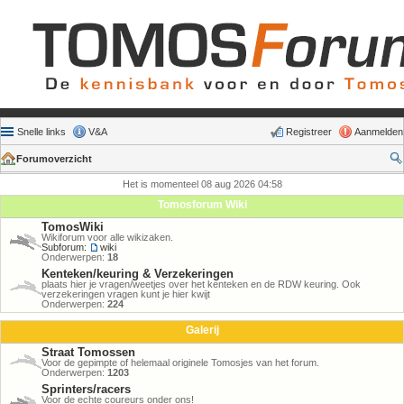
Snelle links
V&A
Registreer
Aanmelden
Forumoverzicht
Het is momenteel 08 aug 2026 04:58
Tomosforum Wiki
TomosWiki
Wikiforum voor alle wikizaken.
Subforum:
wiki
Onderwerpen:
18
Kenteken/keuring & Verzekeringen
plaats hier je vragen/weetjes over het kenteken en de RDW keuring. Ook
verzekeringen vragen kunt je hier kwijt
Onderwerpen:
224
Galerij
Straat Tomossen
Voor de gepimpte of helemaal originele Tomosjes van het forum.
Onderwerpen:
1203
Sprinters/racers
Voor de echte coureurs onder ons!