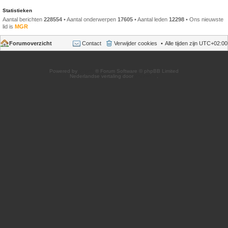
Statistieken
Aantal berichten
228554
• Aantal onderwerpen
17605
• Aantal leden
12298
• Ons nieuwste
lid is
MGR
Forumoverzicht
Contact
Verwijder cookies
Alle tijden zijn
UTC+02:00
Powered by
phpBB
® Forum Software © phpBB Limited
Nederlandse vertaling door
phpBB.nl
.