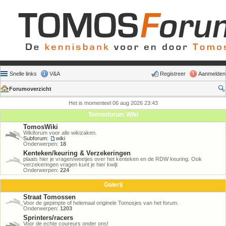
Snelle links
V&A
Registreer
Aanmelden
Forumoverzicht
Het is momenteel 06 aug 2026 23:43
Tomosforum Wiki
TomosWiki
Wikiforum voor alle wikizaken.
Subforum:
wiki
Onderwerpen:
18
Kenteken/keuring & Verzekeringen
plaats hier je vragen/weetjes over het kenteken en de RDW keuring. Ook
verzekeringen vragen kunt je hier kwijt
Onderwerpen:
224
Galerij
Straat Tomossen
Voor de gepimpte of helemaal originele Tomosjes van het forum.
Onderwerpen:
1203
Sprinters/racers
Voor de echte coureurs onder ons!