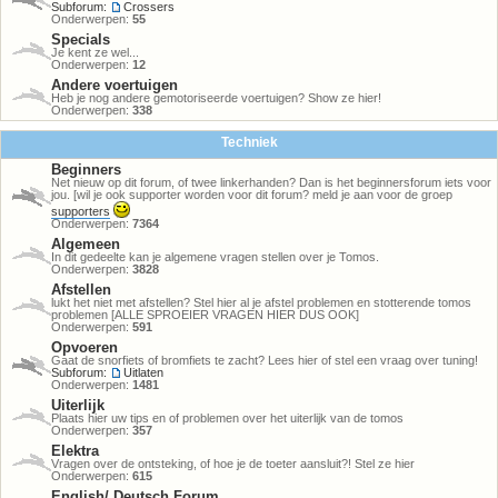
Subforum:
Crossers
Onderwerpen:
55
Specials
Je kent ze wel...
Onderwerpen:
12
Andere voertuigen
Heb je nog andere gemotoriseerde voertuigen? Show ze hier!
Onderwerpen:
338
Techniek
Beginners
Net nieuw op dit forum, of twee linkerhanden? Dan is het beginnersforum iets voor
jou. [wil je ook supporter worden voor dit forum? meld je aan voor de groep
supporters
Onderwerpen:
7364
Algemeen
In dit gedeelte kan je algemene vragen stellen over je Tomos.
Onderwerpen:
3828
Afstellen
lukt het niet met afstellen? Stel hier al je afstel problemen en stotterende tomos
problemen [ALLE SPROEIER VRAGEN HIER DUS OOK]
Onderwerpen:
591
Opvoeren
Gaat de snorfiets of bromfiets te zacht? Lees hier of stel een vraag over tuning!
Subforum:
Uitlaten
Onderwerpen:
1481
Uiterlijk
Plaats hier uw tips en of problemen over het uiterlijk van de tomos
Onderwerpen:
357
Elektra
Vragen over de ontsteking, of hoe je de toeter aansluit?! Stel ze hier
Onderwerpen:
615
English/ Deutsch Forum