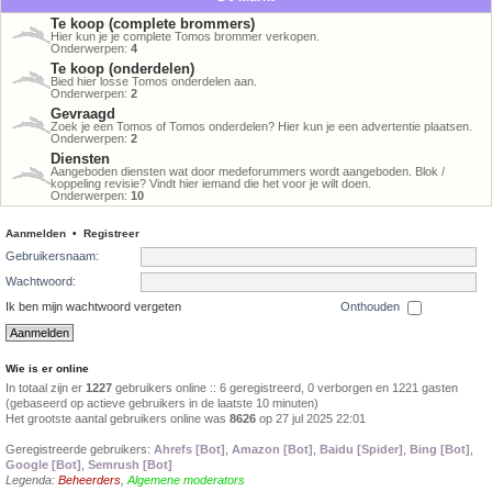
Te koop (complete brommers)
Hier kun je je complete Tomos brommer verkopen.
Onderwerpen:
4
Te koop (onderdelen)
Bied hier losse Tomos onderdelen aan.
Onderwerpen:
2
Gevraagd
Zoek je een Tomos of Tomos onderdelen? Hier kun je een advertentie plaatsen.
Onderwerpen:
2
Diensten
Aangeboden diensten wat door medeforummers wordt aangeboden. Blok /
koppeling revisie? Vindt hier iemand die het voor je wilt doen.
Onderwerpen:
10
Aanmelden
•
Registreer
Gebruikersnaam:
Wachtwoord:
Ik ben mijn wachtwoord vergeten
Onthouden
Wie is er online
In totaal zijn er
1227
gebruikers online :: 6 geregistreerd, 0 verborgen en 1221 gasten
(gebaseerd op actieve gebruikers in de laatste 10 minuten)
Het grootste aantal gebruikers online was
8626
op 27 jul 2025 22:01
Geregistreerde gebruikers:
Ahrefs [Bot]
,
Amazon [Bot]
,
Baidu [Spider]
,
Bing [Bot]
,
Google [Bot]
,
Semrush [Bot]
Legenda:
Beheerders
,
Algemene moderators