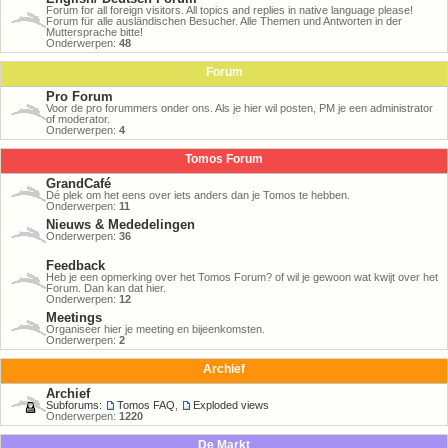
Forum for all foreign visitors. All topics and replies in native language please!
Forum für alle ausländischen Besucher. Alle Themen und Antworten in der
Muttersprache bitte!
Onderwerpen:
48
Forum
Pro Forum
Voor de pro forummers onder ons. Als je hier wil posten, PM je een administrator
of moderator.
Onderwerpen:
4
Tomos Forum
GrandCafé
Dé plek om het eens over iets anders dan je Tomos te hebben.
Onderwerpen:
11
Nieuws & Mededelingen
Onderwerpen:
36
Feedback
Heb je een opmerking over het Tomos Forum? of wil je gewoon wat kwijt over het
Forum. Dan kan dat hier.
Onderwerpen:
12
Meetings
Organiseer hier je meeting en bijeenkomsten.
Onderwerpen:
2
Archief
Archief
Subforums:
Tomos FAQ
,
Exploded views
Onderwerpen:
1220
De Markt