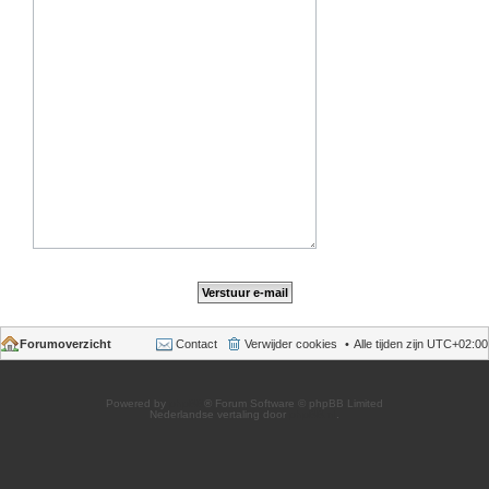
Forumoverzicht
Contact
Verwijder cookies
Alle tijden zijn
UTC+02:00
Powered by
phpBB
® Forum Software © phpBB Limited
Nederlandse vertaling door
phpBB.nl
.