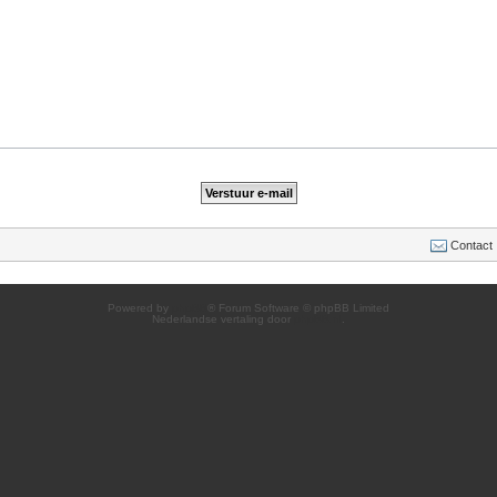
Contact
Powered by
phpBB
® Forum Software © phpBB Limited
Nederlandse vertaling door
phpBB.nl
.