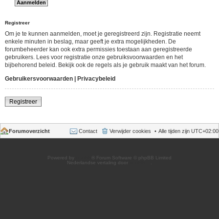
Registreer
Om je te kunnen aanmelden, moet je geregistreerd zijn. Registratie neemt
enkele minuten in beslag, maar geeft je extra mogelijkheden. De
forumbeheerder kan ook extra permissies toestaan aan geregistreerde
gebruikers. Lees voor registratie onze gebruiksvoorwaarden en het
bijbehorend beleid. Bekijk ook de regels als je gebruik maakt van het forum.
Gebruikersvoorwaarden
|
Privacybeleid
Registreer
Forumoverzicht
Contact
Verwijder cookies
Alle tijden zijn
UTC+02:00
Powered by
phpBB
® Forum Software © phpBB Limited
Nederlandse vertaling door
phpBB.nl
.