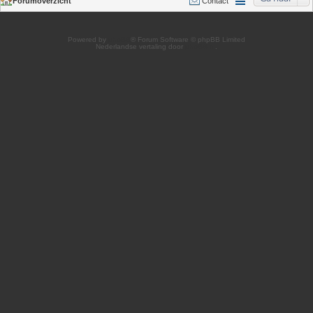
Forumoverzicht
Contact
Powered by
phpBB
® Forum Software © phpBB Limited
Nederlandse vertaling door
phpBB.nl
.