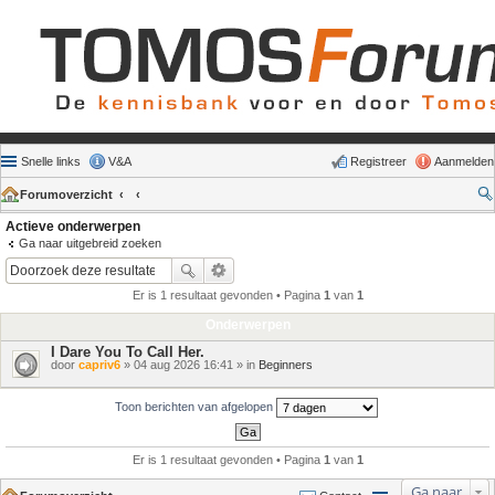
Snelle links
V&A
Registreer
Aanmelden
Forumoverzicht
Actieve onderwerpen
Ga naar uitgebreid zoeken
Er is 1 resultaat gevonden • Pagina
1
van
1
Onderwerpen
I Dare You To Call Her.
door
capriv6
» 04 aug 2026 16:41 » in
Beginners
Toon berichten van afgelopen
Er is 1 resultaat gevonden • Pagina
1
van
1
Ga naar