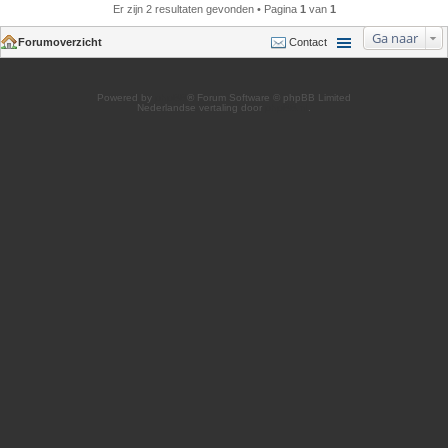
Er zijn 2 resultaten gevonden • Pagina
1
van
1
Ga naar
Forumoverzicht
Contact
Powered by
phpBB
® Forum Software © phpBB Limited
Nederlandse vertaling door
phpBB.nl
.