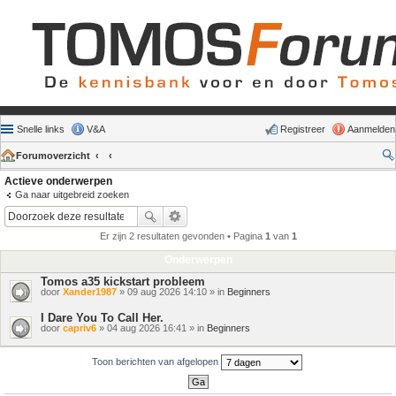
Snelle links
V&A
Registreer
Aanmelden
Forumoverzicht
Actieve onderwerpen
Ga naar uitgebreid zoeken
Er zijn 2 resultaten gevonden • Pagina
1
van
1
Onderwerpen
Tomos a35 kickstart probleem
door
Xander1987
» 09 aug 2026 14:10 » in
Beginners
I Dare You To Call Her.
door
capriv6
» 04 aug 2026 16:41 » in
Beginners
Toon berichten van afgelopen