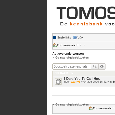
Snelle links
V&A
Forumoverzicht
Actieve onderwerpen
Ga naar uitgebreid zoeken
ONDERWERPEN
I Dare You To Call Her.
door
capriv6
» 04 aug 2026 16:41 » in
B
Ga naar uitgebreid zoeken
Forumoverzicht