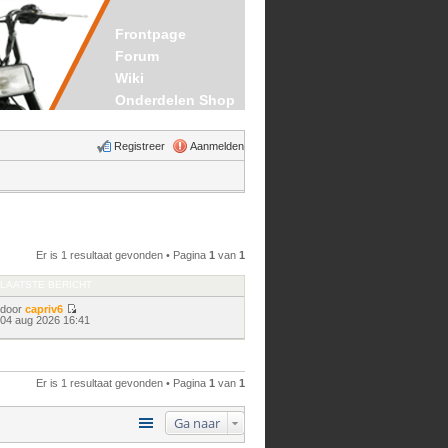
Frontpage
Forum
Wiki
Onderdelen Shop
Registreer
Aanmelden
Er is 1 resultaat gevonden • Pagina
1
van
1
LAATSTE BERICHT
door
capriv6
Bekijk
04 aug 2026 16:41
laatste
bericht
Er is 1 resultaat gevonden • Pagina
1
van
1
Ga naar