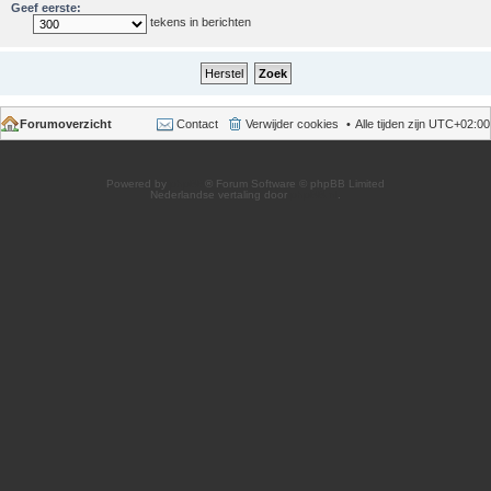
Geef eerste:
tekens in berichten
Forumoverzicht
Contact
Verwijder cookies
Alle tijden zijn
UTC+02:00
Powered by
phpBB
® Forum Software © phpBB Limited
Nederlandse vertaling door
phpBB.nl
.