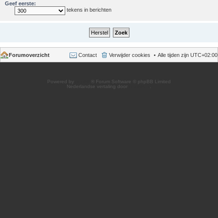
Geef eerste:
tekens in berichten
Forumoverzicht
Contact
Verwijder cookies
Alle tijden zijn
UTC+02:00
Powered by
phpBB
® Forum Software © phpBB Limited
Nederlandse vertaling door
phpBB.nl
.