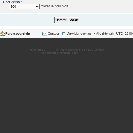
Geef eerste:
tekens in berichten
Forumoverzicht
Contact
Verwijder cookies
Alle tijden zijn
UTC+02:00
Powered by
phpBB
® Forum Software © phpBB Limited
Nederlandse vertaling door
phpBB.nl
.