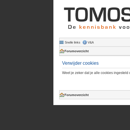
Snelle links
V&A
Forumoverzicht
Verwijder cookies
Weet je zeker dat je alle cookies ingesteld 
Forumoverzicht