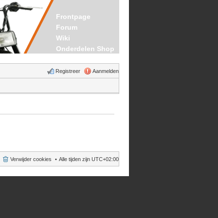
Frontpage
Forum
Wiki
Onderdelen Shop
Registreer
Aanmelden
Verwijder cookies
Alle tijden zijn
UTC+02:00