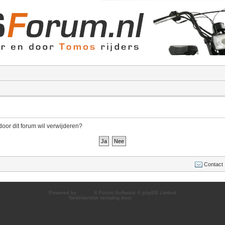
door dit forum wil verwijderen?
Contact
Powered by
phpBB
® Forum Software © phpBB Limited
Nederlandse vertaling door
phpBB.nl
.