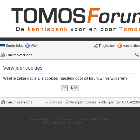
Snelle links
V&A
Registreer
Aanmelden
Forumoverzicht
Verwijder cookies
Weet je zeker dat je alle cookies ingesteld door dit forum wil verwijderen?
Forumoverzicht
Contact
Verwijder cookies
Alle tijden zijn
UTC+02:00
Powered by
phpBB
® Forum Software © phpBB Limited
Nederlandse vertaling door
phpBB.nl
.