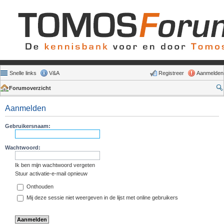
Snelle links
V&A
Registreer
Aanmelden
Forumoverzicht
Aanmelden
Gebruikersnaam:
Wachtwoord:
Ik ben mijn wachtwoord vergeten
Stuur activatie-e-mail opnieuw
Onthouden
Mij deze sessie niet weergeven in de lijst met online gebruikers