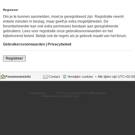
Registreer
Om je te kunnen aanmelden, moet je geregistreerd zijn. Registratie neemt
enkele minuten in beslag, maar geeft je extra mogelijkheden. De
forumbeheerder kan ook extra permissies toestaan aan geregistreerde
gebruikers. Lees voor registratie onze gebruiksvoorwaarden en het
bijbehorend beleid. Bekijk ook de regels als je gebruik maakt van het forum.
Gebruikersvoorwaarden
|
Privacybeleid
Registreer
Forumoverzicht
Contact
Verwijder cookies
Alle tijden zijn
UTC+02:00
Powered by
phpBB
® Forum Software © phpBB Limited
Nederlandse vertaling door
phpBB.nl
.