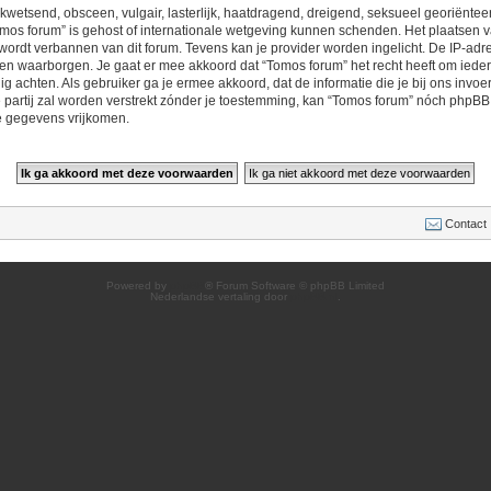
 kwetsend, obsceen, vulgair, lasterlijk, haatdragend, dreigend, seksueel georiëntee
omos forum” is gehost of internationale wetgeving kunnen schenden. Het plaatsen va
ordt verbannen van dit forum. Tevens kan je provider worden ingelicht. De IP-adr
waarborgen. Je gaat er mee akkoord dat “Tomos forum” het recht heeft om ieder o
odig achten. Als gebruiker ga je ermee akkoord, dat de informatie die je bij ons inv
 partij zal worden verstrekt zónder je toestemming, kan “Tomos forum” nóch phpB
e gegevens vrijkomen.
Contact
Powered by
phpBB
® Forum Software © phpBB Limited
Nederlandse vertaling door
phpBB.nl
.