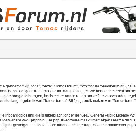
a genoemd “wij”, “ons”, “onze”, “Tomos forum”, “http://forum.tomosforum.nl”), ga 
rden, bezoek of gebruik “Tomos forum” dan niet langer. We hebben het recht om d
g op de hoogte te brengen, het is echter aan te raden om zelf de voorwaarden regel
n niet langer gebruik van “Tomos forum”. Blijf je gebruik maken van “Tomos forum
lletinboardoplossing die is uitgebracht onder de “
GNU General Public License v2
”
alige website
www.phpbb.nl
. De phpBB-software maakt internetgebaseerde discussi
 of juist geweigerd als toelaatbare inhoud en/of gedrag. Meer informatie over php
.nl
.