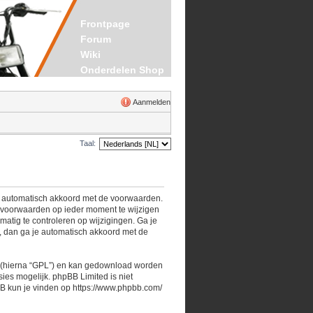
Frontpage
Forum
Wiki
Onderdelen Shop
Aanmelden
Taal:
je automatisch akkoord met de voorwaarden.
e voorwaarden op ieder moment te wijzigen
matig te controleren op wijzigingen. Ga je
”, dan ga je automatisch akkoord met de
 (hierna “GPL”) en kan gedownload worden
es mogelijk. phpBB Limited is niet
BB kun je vinden op
https://www.phpbb.com/