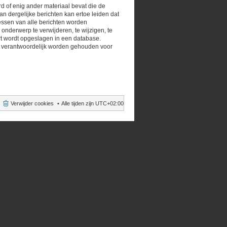
rd of enig ander materiaal bevat die de
n dergelijke berichten kan ertoe leiden dat
essen van alle berichten worden
nderwerp te verwijderen, te wijzigen, te
oert wordt opgeslagen in een database.
B verantwoordelijk worden gehouden voor
Verwijder cookies
Alle tijden zijn
UTC+02:00