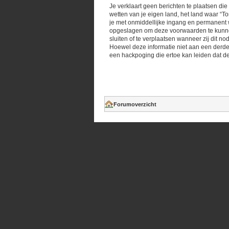
Je verklaart geen berichten te plaatsen die
wetten van je eigen land, het land waar “T
je met onmiddellijke ingang en permanent w
opgeslagen om deze voorwaarden te kunnen 
sluiten of te verplaatsen wanneer zij dit n
Hoewel deze informatie niet aan een derde
een hackpoging die ertoe kan leiden dat d
Forumoverzicht