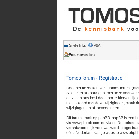
Snelle links
V&A
Forumoverzicht
Tomos forum - Registratie
Door het bezoeken van “Tomos forum” (hiern
Als je niet akkoord gaat met deze voorwaa
en zullen ons best doen om je hiervan tijdi
niet akkoord met deze wijzigingen, maak da
wijzigingen en of toevoegingen.
Dit forum draait op phpBB. phpBB is een bu
via
www.phpbb.com
en via de Nederlandst
verantwoordelijk voor wat wordt toegestaan
of de Nederlandstalige website
www.phpbb