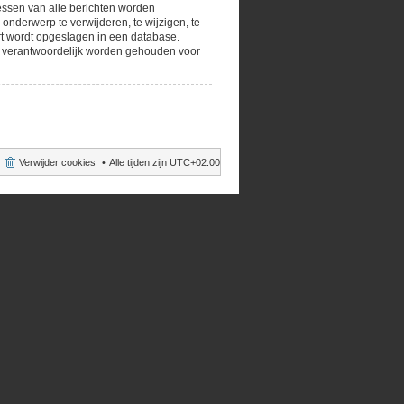
essen van alle berichten worden
nderwerp te verwijderen, te wijzigen, te
oert wordt opgeslagen in een database.
B verantwoordelijk worden gehouden voor
Verwijder cookies
Alle tijden zijn
UTC+02:00