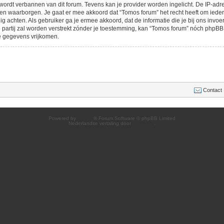
ordt verbannen van dit forum. Tevens kan je provider worden ingelicht. De IP-adr
waarborgen. Je gaat er mee akkoord dat “Tomos forum” het recht heeft om ieder o
odig achten. Als gebruiker ga je ermee akkoord, dat de informatie die je bij ons inv
 partij zal worden verstrekt zónder je toestemming, kan “Tomos forum” nóch phpB
e gegevens vrijkomen.
Contact
Powered by
phpBB
® Forum Software © phpBB Limited
Nederlandse vertaling door
phpBB.nl
.