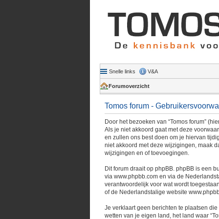
Snelle links
V&A
Forumoverzicht
Tomos forum - Gebruikersvoorw
Door het bezoeken van “Tomos forum” (hiern
Als je niet akkoord gaat met deze voorwaa
en zullen ons best doen om je hiervan tijdi
niet akkoord met deze wijzigingen, maak da
wijzigingen en of toevoegingen.
Dit forum draait op phpBB. phpBB is een bu
via
www.phpbb.com
en via de Nederlandst
verantwoordelijk voor wat wordt toegestaan
of de Nederlandstalige website
www.phpbb
Je verklaart geen berichten te plaatsen die
wetten van je eigen land, het land waar “T