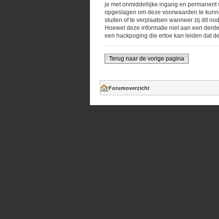
je met onmiddellijke ingang en permanent w
opgeslagen om deze voorwaarden te kunnen 
sluiten of te verplaatsen wanneer zij dit n
Hoewel deze informatie niet aan een derde
een hackpoging die ertoe kan leiden dat d
Terug naar de vorige pagina
Forumoverzicht