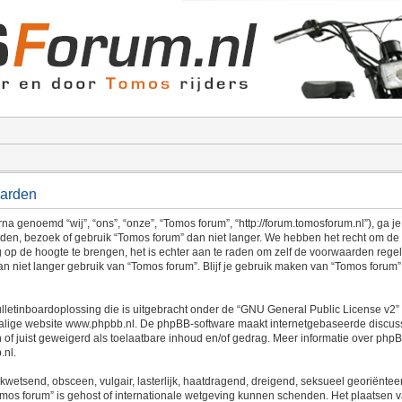
aarden
a genoemd “wij”, “ons”, “onze”, “Tomos forum”, “http://forum.tomosforum.nl”), ga 
rden, bezoek of gebruik “Tomos forum” dan niet langer. We hebben het recht om d
g op de hoogte te brengen, het is echter aan te raden om zelf de voorwaarden regel
n niet langer gebruik van “Tomos forum”. Blijf je gebruik maken van “Tomos forum
lletinboardoplossing die is uitgebracht onder de “
GNU General Public License v2
”
alige website
www.phpbb.nl
. De phpBB-software maakt internetgebaseerde discussi
 of juist geweigerd als toelaatbare inhoud en/of gedrag. Meer informatie over php
.nl
.
 kwetsend, obsceen, vulgair, lasterlijk, haatdragend, dreigend, seksueel georiëntee
omos forum” is gehost of internationale wetgeving kunnen schenden. Het plaatsen va