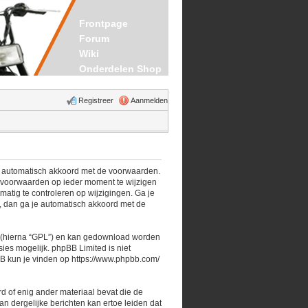
Frontpage
Forum
Wiki
Onderdelen Shop
Registreer
Aanmelden
je automatisch akkoord met de voorwaarden.
e voorwaarden op ieder moment te wijzigen
matig te controleren op wijzigingen. Ga je
”, dan ga je automatisch akkoord met de
 (hierna “GPL”) en kan gedownload worden
es mogelijk. phpBB Limited is niet
BB kun je vinden op
https://www.phpbb.com/
rd of enig ander materiaal bevat die de
n dergelijke berichten kan ertoe leiden dat