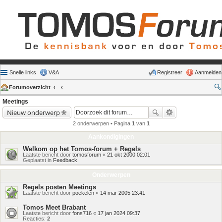
Snelle links
V&A
Registreer
Aanmelden
Forumoverzicht
Meetings
Nieuw onderwerp
2 onderwerpen • Pagina
1
van
1
Aankondigingen
Welkom op het Tomos-forum + Regels
Laatste bericht door
tomosforum
«
21 okt 2000 02:01
Geplaatst in
Feedback
Onderwerpen
Regels posten Meetings
Laatste bericht door
poekelen
«
14 mar 2005 23:41
Tomos Meet Brabant
Laatste bericht door
fons716
«
17 jan 2024 09:37
Reacties:
2