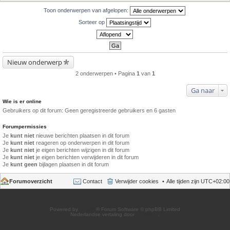
Toon onderwerpen van afgelopen:
Sorteer op
Nieuw onderwerp
2 onderwerpen • Pagina
1
van
1
Ga naar
Wie is er online
Gebruikers op dit forum: Geen geregistreerde gebruikers en 6 gasten
Forumpermissies
Je
kunt niet
nieuwe berichten plaatsen in dit forum
Je
kunt niet
reageren op onderwerpen in dit forum
Je
kunt niet
je eigen berichten wijzigen in dit forum
Je
kunt niet
je eigen berichten verwijderen in dit forum
Je
kunt geen
bijlagen plaatsen in dit forum
Forumoverzicht
Contact
Verwijder cookies
Alle tijden zijn
UTC+02:00
Powered by
phpBB
® Forum Software © phpBB Limited
Nederlandse vertaling door
phpBB.nl
.