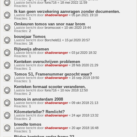
Laatste bericht door
fons716
«
18 mei 2022 11:59
Reacties:
1
Ik kan geen verzekering aanvragen zonder documenten.
Laatste bericht door
shadowranger
«
05 jun 2021 19:10
Reacties:
1
Omkeuren tomos van snor naar brom
Laatste bericht door
bromscoot
«
10 okt 2020 19:44
Reacties:
2
bouwjaar Tomos
Laatste bericht door
Borcheld11
«
15 jul 2020 20:57
Reacties:
16
Rijbewijs afnemen
Laatste bericht door
shadowranger
«
03 jul 2020 18:32
Reacties:
1
Kenteken overschrijven problemen
Laatste bericht door
shadowranger
«
28 feb 2020 21:29
Reacties:
1
Tomos S1, Framenummer gezocht waar?
Laatste bericht door
shadowranger
«
16 sep 2019 19:50
Reacties:
1
Kenteken formaat scooter veranderen.
Laatste bericht door
fons716
«
10 nov 2018 12:50
Reacties:
2
tomos in amsterdam 2008
Laatste bericht door
shadowranger
«
09 okt 2018 21:13
Reacties:
1
Kilometerteller? Remlicht?
Laatste bericht door
shadowranger
«
24 apr 2018 13:32
Reacties:
2
breedte tomos
Laatste bericht door
shadowranger
«
20 apr 2018 16:48
Reacties:
1
Rijden kenteken ander frame ??