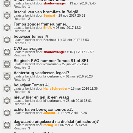
Laatste bericht door
shadowranger
«
13 apr 2018 09:45
Reacties:
1
Inschrijven van bromfiets in België
Laatste bericht door
Sempai
«
29 nov 2017 20:51
Reacties:
2
Tomos zonder framerummer.
Laatste bericht door
EricW
«
08 nov 2017 12:34
Reacties:
4
bouwjaar tomos l4
Laatste bericht door
Borcheld11
«
31 okt 2017 17:53
Reacties:
1
CVO aanvragen
Laatste bericht door
shadowranger
«
16 jul 2017 12:57
Reacties:
5
Belgisch PVG nummer Tomos S1 of SF1
Laatste bericht door
ivowieman
«
27 jun 2017 21:49
Reacties:
2
Achterbrug vastlassen legaal?
Laatste bericht door
kinderbrueno
«
01 nov 2016 20:28
Reacties:
3
bouwjaar Tomos 4L
Laatste bericht door
HansSchreuder
«
18 mar 2016 11:36
Reacties:
6
nieuw hier en gelijk een vraag
Laatste bericht door
kinderbrueno
«
25 feb 2016 13:01
Reacties:
4
achterhalen bouwjaar tomos a35
Laatste bericht door
JeroenG
«
17 nov 2015 15:30
dagwaarde uitgekeerd na diefstal (uit schuur)?
Laatste bericht door
racing10
«
06 mei 2015 14:50
Reacties:
3