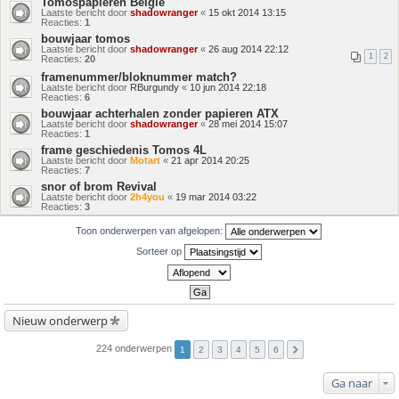
Tomospapieren Belgie
Laatste bericht door
shadowranger
«
15 okt 2014 13:15
Reacties:
1
bouwjaar tomos
Laatste bericht door
shadowranger
«
26 aug 2014 22:12
1
2
Reacties:
20
framenummer/bloknummer match?
Laatste bericht door
RBurgundy
«
10 jun 2014 22:18
Reacties:
6
bouwjaar achterhalen zonder papieren ATX
Laatste bericht door
shadowranger
«
28 mei 2014 15:07
Reacties:
1
frame geschiedenis Tomos 4L
Laatste bericht door
Motart
«
21 apr 2014 20:25
Reacties:
7
snor of brom Revival
Laatste bericht door
2h4you
«
19 mar 2014 03:22
Reacties:
3
Toon onderwerpen van afgelopen:
Sorteer op
Nieuw onderwerp
224 onderwerpen
1
2
3
4
5
6
Ga naar