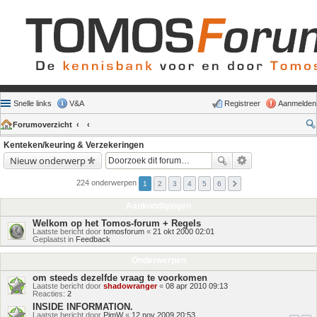
Snelle links
V&A
Registreer
Aanmelden
Forumoverzicht
Kenteken/keuring & Verzekeringen
Nieuw onderwerp
224 onderwerpen
1
2
3
4
5
6
Aankondigingen
Welkom op het Tomos-forum + Regels
Laatste bericht door
tomosforum
«
21 okt 2000 02:01
Geplaatst in
Feedback
Onderwerpen
om steeds dezelfde vraag te voorkomen
Laatste bericht door
shadowranger
«
08 apr 2010 09:13
Reacties:
2
INSIDE INFORMATION.
Laatste bericht door
PimW
«
12 nov 2009 20:53