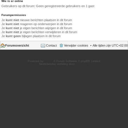
Wie is er online
Gebruikers op dit forum: Geen geregistreerde gebruikers en 1 gast
Forumpermissies
Je
kunt niet
nieuwe berichten plaatsen in dit forum
Je
kunt niet
reageren op onderwerpen in dit forum
Je
kunt niet
je eigen berichten wijzigen in dit forum
Je
kunt niet
je eigen berichten verwijderen in dit forum
Je
kunt geen
bijlagen plaatsen in dit forum
Forumoverzicht
Contact
Verwijder cookies
Alle tijden zijn
UTC+02:00
Powered by
phpBB
® Forum Software © phpBB Limited
Nederlandse vertaling door
phpBB.nl
.