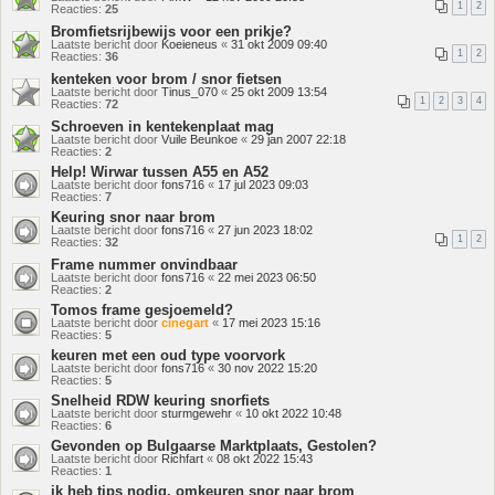
1
2
Reacties:
25
Bromfietsrijbewijs voor een prikje?
Laatste bericht door
Koeieneus
«
31 okt 2009 09:40
1
2
Reacties:
36
kenteken voor brom / snor fietsen
Laatste bericht door
Tinus_070
«
25 okt 2009 13:54
1
2
3
4
Reacties:
72
Schroeven in kentekenplaat mag
Laatste bericht door
Vuile Beunkoe
«
29 jan 2007 22:18
Reacties:
2
Help! Wirwar tussen A55 en A52
Laatste bericht door
fons716
«
17 jul 2023 09:03
Reacties:
7
Keuring snor naar brom
Laatste bericht door
fons716
«
27 jun 2023 18:02
1
2
Reacties:
32
Frame nummer onvindbaar
Laatste bericht door
fons716
«
22 mei 2023 06:50
Reacties:
2
Tomos frame gesjoemeld?
Laatste bericht door
cinegart
«
17 mei 2023 15:16
Reacties:
5
keuren met een oud type voorvork
Laatste bericht door
fons716
«
30 nov 2022 15:20
Reacties:
5
Snelheid RDW keuring snorfiets
Laatste bericht door
sturmgewehr
«
10 okt 2022 10:48
Reacties:
6
Gevonden op Bulgaarse Marktplaats, Gestolen?
Laatste bericht door
Richfart
«
08 okt 2022 15:43
Reacties:
1
ik heb tips nodig. omkeuren snor naar brom