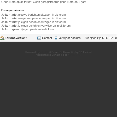
Gebruikers op dit forum: Geen geregistreerde gebruikers en 1 gast
Forumpermissies
Je
kunt niet
nieuwe berichten plaatsen in dit forum
Je
kunt niet
reageren op onderwerpen in dit forum
Je
kunt niet
je eigen berichten wijzigen in dit forum
Je
kunt niet
je eigen berichten verwijderen in dit forum
Je
kunt geen
bijlagen plaatsen in dit forum
Forumoverzicht
Contact
Verwijder cookies
Alle tijden zijn
UTC+02:00
Powered by
phpBB
® Forum Software © phpBB Limited
Nederlandse vertaling door
phpBB.nl
.