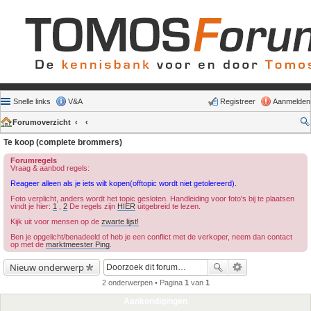
Snelle links
V&A
Registreer
Aanmelden
Forumoverzicht
Te koop (complete brommers)
Forumregels
Vraag & aanbod regels:
Reageer alleen als je iets wilt kopen(offtopic wordt niet getolereerd).
Foto verplicht, anders wordt het topic gesloten. Handleiding voor foto's bij te plaatsen
vindt je hier:
1
,
2
De regels zijn
HIER
uitgebreid te lezen.
Kijk uit voor mensen op de
zwarte lijst!
Ben je opgelicht/benadeeld of heb je een conflict met de verkoper, neem dan contact
op met de
marktmeester Ping
.
Nieuw onderwerp
2 onderwerpen • Pagina
1
van
1
Aankondigingen