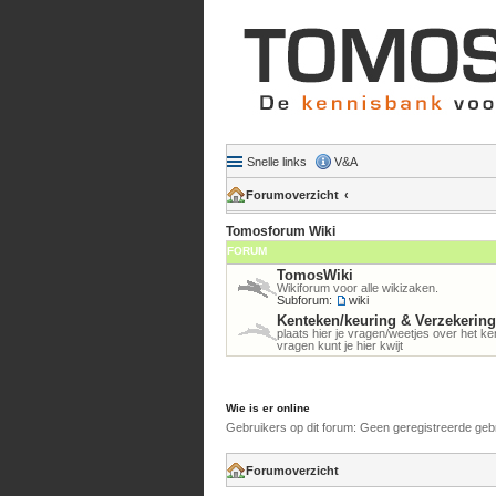
Snelle links
V&A
Forumoverzicht
Tomosforum Wiki
FORUM
TomosWiki
Wikiforum voor alle wikizaken.
Subforum:
wiki
Kenteken/keuring & Verzekerin
plaats hier je vragen/weetjes over het 
vragen kunt je hier kwijt
Wie is er online
Gebruikers op dit forum: Geen geregistreerde geb
Forumoverzicht