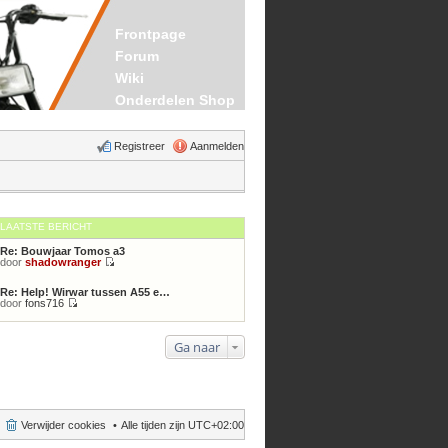
Frontpage
Forum
Wiki
Onderdelen Shop
Registreer
Aanmelden
LAATSTE BERICHT
Re: Bouwjaar Tomos a3
door
shadowranger
Bekijk
laatste
Re: Help! Wirwar tussen A55 e…
bericht
door
fons716
Bekijk
laatste
bericht
Ga naar
Verwijder cookies
Alle tijden zijn
UTC+02:00