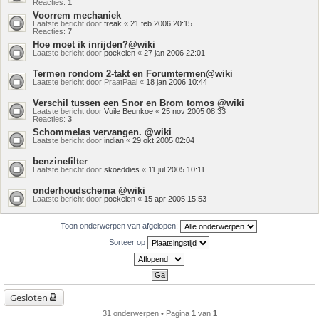
Reacties:
1
Voorrem mechaniek
Laatste bericht door
freak
«
21 feb 2006 20:15
Reacties:
7
Hoe moet ik inrijden?@wiki
Laatste bericht door
poekelen
«
27 jan 2006 22:01
Termen rondom 2-takt en Forumtermen@wiki
Laatste bericht door
PraatPaal
«
18 jan 2006 10:44
Verschil tussen een Snor en Brom tomos @wiki
Laatste bericht door
Vuile Beunkoe
«
25 nov 2005 08:33
Reacties:
3
Schommelas vervangen. @wiki
Laatste bericht door
indian
«
29 okt 2005 02:04
benzinefilter
Laatste bericht door
skoeddies
«
11 jul 2005 10:11
onderhoudschema @wiki
Laatste bericht door
poekelen
«
15 apr 2005 15:53
Toon onderwerpen van afgelopen:
Sorteer op
Gesloten
31 onderwerpen • Pagina
1
van
1