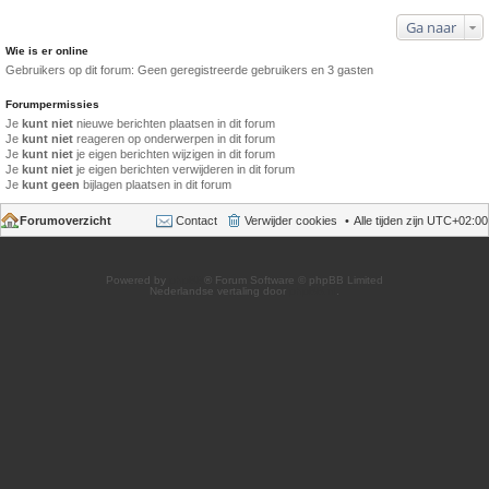
Ga naar
Wie is er online
Gebruikers op dit forum: Geen geregistreerde gebruikers en 3 gasten
Forumpermissies
Je
kunt niet
nieuwe berichten plaatsen in dit forum
Je
kunt niet
reageren op onderwerpen in dit forum
Je
kunt niet
je eigen berichten wijzigen in dit forum
Je
kunt niet
je eigen berichten verwijderen in dit forum
Je
kunt geen
bijlagen plaatsen in dit forum
Forumoverzicht
Contact
Verwijder cookies
Alle tijden zijn
UTC+02:00
Powered by
phpBB
® Forum Software © phpBB Limited
Nederlandse vertaling door
phpBB.nl
.