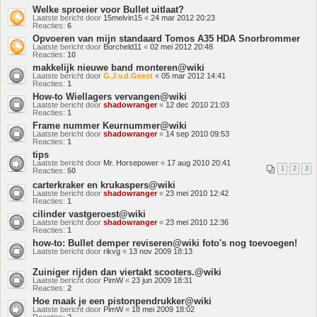
Welke sproeier voor Bullet uitlaat?
Laatste bericht door
15melvin15
«
24 mar 2012 20:23
Reacties:
6
Opvoeren van mijn standaard Tomos A35 HDA Snorbrommer
Laatste bericht door
Borcheld11
«
02 mei 2012 20:48
Reacties:
10
makkelijk nieuwe band monteren@wiki
Laatste bericht door
G.J.v.d.Geest
«
05 mar 2012 14:41
Reacties:
1
How-to Wiellagers vervangen@wiki
Laatste bericht door
shadowranger
«
12 dec 2010 21:03
Reacties:
1
Frame nummer Keurnummer@wiki
Laatste bericht door
shadowranger
«
14 sep 2010 09:53
Reacties:
1
tips
Laatste bericht door
Mr. Horsepower
«
17 aug 2010 20:41
1
2
3
Reacties:
50
carterkraker en krukaspers@wiki
Laatste bericht door
shadowranger
«
23 mei 2010 12:42
Reacties:
1
cilinder vastgeroest@wiki
Laatste bericht door
shadowranger
«
23 mei 2010 12:36
Reacties:
1
how-to: Bullet demper reviseren@wiki foto's nog toevoegen!
Laatste bericht door
rikvg
«
13 nov 2009 18:13
Zuiniger rijden dan viertakt scooters.@wiki
Laatste bericht door
PimW
«
23 jun 2009 18:31
Reacties:
2
Hoe maak je een pistonpendrukker@wiki
Laatste bericht door
PimW
«
18 mei 2009 18:02