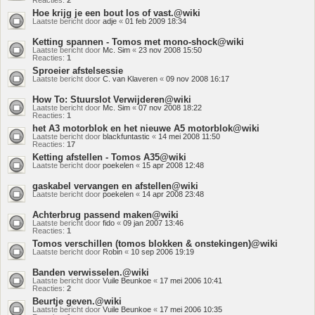
Reacties:
2
Hoe krijg je een bout los of vast.@wiki
Laatste bericht door
adje
«
01 feb 2009 18:34
Ketting spannen - Tomos met mono-shock@wiki
Laatste bericht door
Mc. Sim
«
23 nov 2008 15:50
Reacties:
1
Sproeier afstelsessie
Laatste bericht door
C. van Klaveren
«
09 nov 2008 16:17
How To: Stuurslot Verwijderen@wiki
Laatste bericht door
Mc. Sim
«
07 nov 2008 18:22
Reacties:
1
het A3 motorblok en het nieuwe A5 motorblok@wiki
Laatste bericht door
blackfuntastic
«
14 mei 2008 11:50
Reacties:
17
Ketting afstellen - Tomos A35@wiki
Laatste bericht door
poekelen
«
15 apr 2008 12:48
gaskabel vervangen en afstellen@wiki
Laatste bericht door
poekelen
«
14 apr 2008 23:48
Achterbrug passend maken@wiki
Laatste bericht door
fido
«
09 jan 2007 13:46
Reacties:
1
Tomos verschillen (tomos blokken & onstekingen)@wiki
Laatste bericht door
Robin
«
10 sep 2006 19:19
Banden verwisselen.@wiki
Laatste bericht door
Vuile Beunkoe
«
17 mei 2006 10:41
Reacties:
2
Beurtje geven.@wiki
Laatste bericht door
Vuile Beunkoe
«
17 mei 2006 10:35