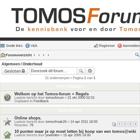
Snelle links
V&A
Registreer
Aanmelden
Forumoverzicht
Algemeen / Onderhoud
Gesloten
31 onderwerpen • Pagina
1
van
1
Aankondigingen
Welkom op het Tomos-forum + Regels
Laatste bericht door
tomosforum
«
21 okt 2000 02:01
Geplaatst in
Feedback
Onderwerpen
Online shops.
Laatste bericht door
tomosfreak26
«
14 apr 2011 18:05
1
2
3
4
Reacties:
75
10 punten waar je op moet letten bij koop van een tomos@wiki
Laatste bericht door
poekelen
«
15 apr 2005 14:00