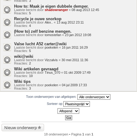
Reacties:
3
How to: Maak je eigen dubbele demper.
Laatste bericht door
shadowranger
«
08 aug 2013 12:45
Reacties:
5
Recycle je ouwe snorkop
Laatste bericht door
Alex..
«
13 aug 2012 23:11
Reacties:
4
(How to) zelf benzine mengen.
Laatste bericht door
tomostefan
«
23 jan 2012 19:08
Valse lucht A52 carter@wiki
Laatste bericht door
poekelen
«
16 jun 2011 16:29
Reacties:
5
wiki@wiki
Laatste bericht door
Vizzalvis
«
30 mei 2011 11:36
Reacties:
2
Wiki artikelen gevraagd
Laatste bericht door
Tinus_070
«
01 okt 2009 17:49
Reacties:
10
Wiki tips
Laatste bericht door
poekelen
«
04 jul 2009 17:33
Reacties:
3
Toon onderwerpen van afgelopen:
Sorteer op
Nieuw onderwerp
18 onderwerpen • Pagina
1
van
1