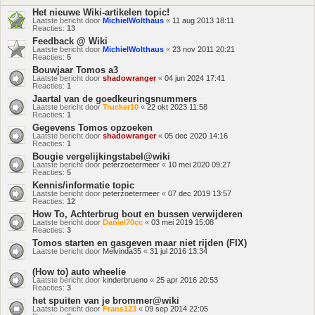
Het nieuwe Wiki-artikelen topic!
Laatste bericht door
MichielWolthaus
«
11 aug 2013 18:11
Reacties:
13
Feedback @ Wiki
Laatste bericht door
MichielWolthaus
«
23 nov 2011 20:21
Reacties:
5
Bouwjaar Tomos a3
Laatste bericht door
shadowranger
«
04 jun 2024 17:41
Reacties:
1
Jaartal van de goedkeuringsnummers
Laatste bericht door
Trucker10
«
22 okt 2023 11:58
Reacties:
1
Gegevens Tomos opzoeken
Laatste bericht door
shadowranger
«
05 dec 2020 14:16
Reacties:
1
Bougie vergelijkingstabel@wiki
Laatste bericht door
peterzoetermeer
«
10 mei 2020 09:27
Reacties:
5
Kennis/informatie topic
Laatste bericht door
peterzoetermeer
«
07 dec 2019 13:57
Reacties:
12
How To, Achterbrug bout en bussen verwijderen
Laatste bericht door
Daniel70cc
«
03 mei 2019 15:08
Reacties:
3
Tomos starten en gasgeven maar niet rijden (FIX)
Laatste bericht door
Melvinda35
«
31 jul 2016 13:34
(How to) auto wheelie
Laatste bericht door
kinderbrueno
«
25 apr 2016 20:53
Reacties:
3
het spuiten van je brommer@wiki
Laatste bericht door
Frans123
«
09 sep 2014 22:05