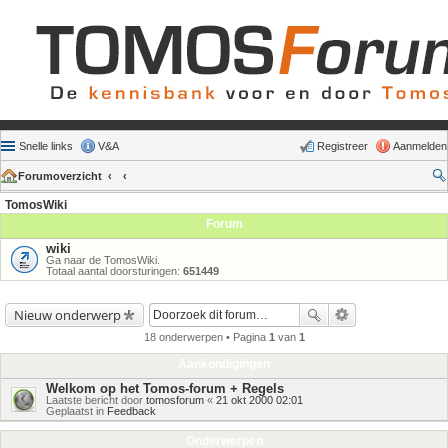
Snelle links
V&A
Registreer
Aanmelden
Forumoverzicht
TomosWiki
Forum
wiki
Ga naar de TomosWiki.
Totaal aantal doorsturingen:
651449
Nieuw onderwerp
18 onderwerpen • Pagina
1
van
1
Aankondigingen
Welkom op het Tomos-forum + Regels
Laatste bericht door
tomosforum
«
21 okt 2000 02:01
Geplaatst in
Feedback
Onderwerpen