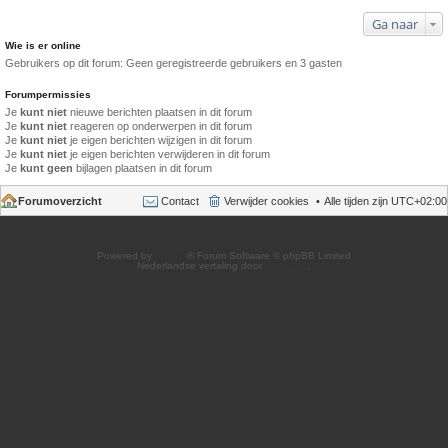
Ga naar
Wie is er online
Gebruikers op dit forum: Geen geregistreerde gebruikers en 3 gasten
Forumpermissies
Je
kunt niet
nieuwe berichten plaatsen in dit forum
Je
kunt niet
reageren op onderwerpen in dit forum
Je
kunt niet
je eigen berichten wijzigen in dit forum
Je
kunt niet
je eigen berichten verwijderen in dit forum
Je
kunt geen
bijlagen plaatsen in dit forum
Forumoverzicht
Contact
Verwijder cookies
Alle tijden zijn
UTC+02:00
Powered by
phpBB
® Forum Software © phpBB Limited
Nederlandse vertaling door
phpBB.nl
.