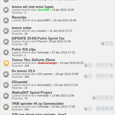
tomos wil niet mooi lopen
Laatste bericht door
Jurre255
«
14 jan 2015 22:05
Reacties:
3
Racezitje.
Laatste bericht door
jesse3887
«
15 mei 2014 22:46
tomos sobw
Laatste bericht door
brother
«
11 mei 2014 17:27
Reacties:
13
[UPDATE 25-04] Polini Sprint Tos
Laatste bericht door
Pascal
«
20 jan 2014 11:46
1
2
Reacties:
23
Polini 910 zitje.
Laatste bericht door
homoetje
«
27 dec 2013 17:15
Reacties:
1
Tomos 70cc Dellorto 25mm
Laatste bericht door
shadowranger
«
29 mar 2019 00:23
1
…
5
6
7
8
Reacties:
144
Kx tomos V2.0
Laatste bericht door
910-sprinter
«
20 apr 2013 23:58
1
…
5
6
7
8
Reacties:
156
OGvandal
Laatste bericht door
Borcheld11
«
19 mar 2013 17:43
Reacties:
13
WatIssDitT Sprint Project
Laatste bericht door
homoetje
«
13 feb 2013 12:08
1
2
3
4
Reacties:
72
VKM sprinter #6 op Genemuiden
Laatste bericht door
homoetje
«
29 dec 2012 17:06
1
…
10
11
12
13
Reacties:
242
A35 van straat naar sprinter...hoe?