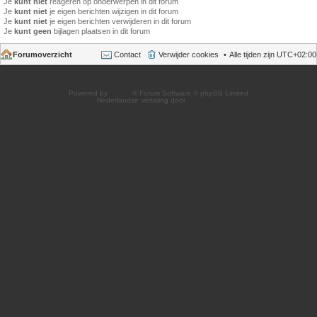
Je
kunt niet
reageren op onderwerpen in dit forum
Je
kunt niet
je eigen berichten wijzigen in dit forum
Je
kunt niet
je eigen berichten verwijderen in dit forum
Je
kunt geen
bijlagen plaatsen in dit forum
Forumoverzicht
Contact
Verwijder cookies
Alle tijden zijn
UTC+02:00
Powered by
phpBB
® Forum Software © phpBB Limited
Nederlandse vertaling door
phpBB.nl
.