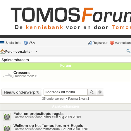
Snelle links
V&A
Registreer
Aanmelden
Forumoverzicht
Sprinters/racers
Forum
Crossers
Onderwerpen:
19
Nieuw onderwerp
35 onderwerpen • Pagina
1
van
1
Aankondigingen
Foto- en projecttopic regels
Laatste bericht door
PimW
«
08 aug 2009 20:09
Welkom op het Tomos-forum + Regels
Laatste bericht door
tomosforum
«
21 okt 2000 02:01