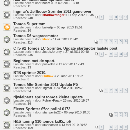
Laatste bericht door
boeat
«
07 okt 2012 13:18
Reacties:
11
Ingmar's Zelfbouw Sprinter 2011 game over
Laatste bericht door
shadowranger
«
11 sep 2012 19:35
1
…
10
11
12
13
Reacties:
248
Tomos Super tom
Laatste bericht door
buitertje
«
08 apr 2013 15:51
Reacties:
10
Tomos D6 wegracemotor
Laatste bericht door
Marv
«
11 okt 2011 23:42
1
2
3
4
5
6
Reacties:
113
CTS #2 Tomos LC Sprinter. Update startmotor laatste post
Laatste bericht door
JesseJeremy
«
27 jul 2011 00:40
1
…
9
10
11
12
Reacties:
235
Beginnen met de sport.
Laatste bericht door
poekelen
«
12 apr 2011 17:43
Reacties:
13
BTB sprinter 2010.
Laatste bericht door
Outlaw
«
29 mar 2011 19:22
Reacties:
8
Tomos Mhr Sprinter 2011 Update P5
Laatste bericht door
Ingmar.
«
24 mar 2011 10:52
1
2
3
4
5
Reacties:
94
rijwielparts sprint tomos kleine update
Laatste bericht door
Fuhrer-Paat
«
26 nov 2010 19:57
Reacties:
16
Flexer Sprinter 65cc polini 0172
Laatste bericht door
stampertje22
«
06 sep 2010 10:35
1
2
3
Reacties:
49
H&S tuning 910-tomos kx85.. p6
Laatste bericht door
stanneman
«
13 mei 2010 20:55
1
…
6
7
8
9
Reacties:
169