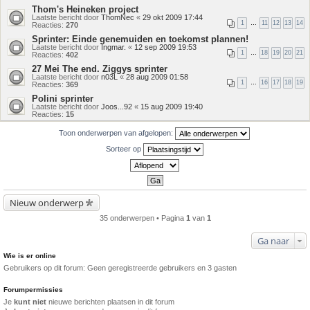
Thom's Heineken project
Laatste bericht door
ThomNec
«
29 okt 2009 17:44
1
…
11
12
13
14
Reacties:
270
Sprinter: Einde genemuiden en toekomst plannen!
Laatste bericht door
Ingmar.
«
12 sep 2009 19:53
1
…
18
19
20
21
Reacties:
402
27 Mei The end. Ziggys sprinter
Laatste bericht door
n03L
«
28 aug 2009 01:58
1
…
16
17
18
19
Reacties:
369
Polini sprinter
Laatste bericht door
Joos...92
«
15 aug 2009 19:40
Reacties:
15
Toon onderwerpen van afgelopen:
Sorteer op
Nieuw onderwerp
35 onderwerpen • Pagina
1
van
1
Ga naar
Wie is er online
Gebruikers op dit forum: Geen geregistreerde gebruikers en 3 gasten
Forumpermissies
Je
kunt niet
nieuwe berichten plaatsen in dit forum