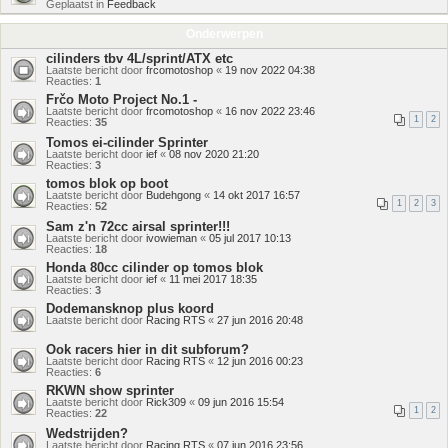
Geplaatst in
Feedback
Onderwerpen
cilinders tbv 4L/sprint/ATX etc
Laatste bericht door
frcomotoshop
«
19 nov 2022 04:38
Reacties:
1
Frčo Moto Project No.1 -
Laatste bericht door
frcomotoshop
«
16 nov 2022 23:46
1
2
Reacties:
35
Tomos ei-cilinder Sprinter
Laatste bericht door
ief
«
08 nov 2020 21:20
Reacties:
3
tomos blok op boot
Laatste bericht door
Budehgong
«
14 okt 2017 16:57
1
2
3
Reacties:
52
Sam z'n 72cc airsal sprinter!!!
Laatste bericht door
ivowieman
«
05 jul 2017 10:13
Reacties:
18
Honda 80cc cilinder op tomos blok
Laatste bericht door
ief
«
11 mei 2017 18:35
Reacties:
3
Dodemansknop plus koord
Laatste bericht door
Racing RTS
«
27 jun 2016 20:48
Ook racers hier in dit subforum?
Laatste bericht door
Racing RTS
«
12 jun 2016 00:23
Reacties:
6
RKWN show sprinter
Laatste bericht door
Rick309
«
09 jun 2016 15:54
1
2
Reacties:
22
Wedstrijden?
Laatste bericht door
Racing RTS
«
07 jun 2016 23:56