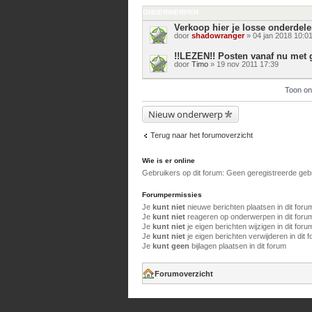
ONDERWERPEN
Verkoop hier je losse onderdel
door
shadowranger
» 04 jan 2018 10:0
!!LEZEN!! Posten vanaf nu met
door
Timo
» 19 nov 2011 17:39
Toon on
Nieuw onderwerp
Terug naar het forumoverzicht
Wie is er online
Gebruikers op dit forum: Geen geregistreerde geb
Forumpermissies
Je
kunt niet
nieuwe berichten plaatsen in dit foru
Je
kunt niet
reageren op onderwerpen in dit foru
Je
kunt niet
je eigen berichten wijzigen in dit foru
Je
kunt niet
je eigen berichten verwijderen in dit 
Je
kunt geen
bijlagen plaatsen in dit forum
Forumoverzicht