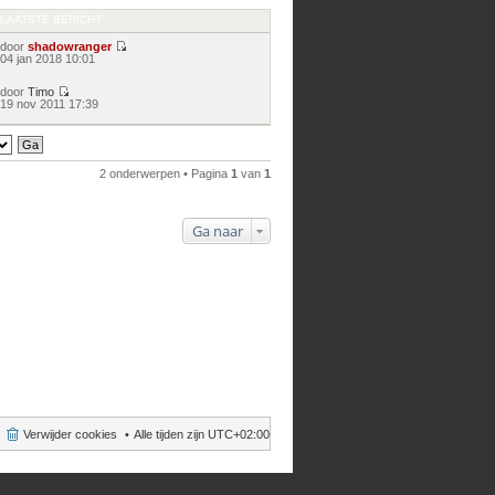
LAATSTE BERICHT
door
shadowranger
Bekijk
04 jan 2018 10:01
laatste
bericht
door
Timo
Bekijk
19 nov 2011 17:39
laatste
bericht
2 onderwerpen • Pagina
1
van
1
Ga naar
Verwijder cookies
Alle tijden zijn
UTC+02:00