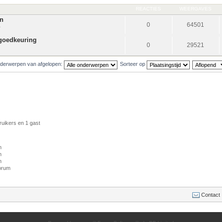
REACTIES
WEERGAVES
en
0
64501
1
 goedkeuring
0
29521
derwerpen van afgelopen:
Sorteer op
ruikers en 1 gast
m
m
m
forum
Contact