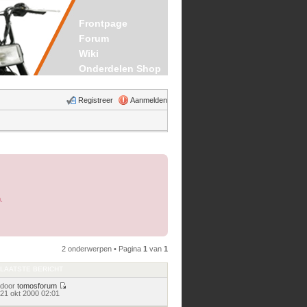
Frontpage
Forum
Wiki
Onderdelen Shop
Registreer
Aanmelden
.
2 onderwerpen • Pagina
1
van
1
LAATSTE BERICHT
door
tomosforum
Bekijk
21 okt 2000 02:01
laatste
bericht