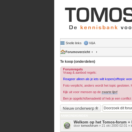
Snelle links
V&A
Forumoverzicht
Te koop (onderdelen)
Forumregels
Vraag & aanbod regels:
Reageer alleen als je iets wilt kopen(offtopic word
Foto verplicht, anders wordt het topic gesloten. Ha
Kijk uit voor mensen op de
zwarte lijst!
Ben je opgelicht/benadeeld of heb je een confli
Nieuw onderwerp
AANKONDIGINGEN
Welkom op het Tomos-forum + 
door
tomosforum
» 21 okt 2000 02:01 » 