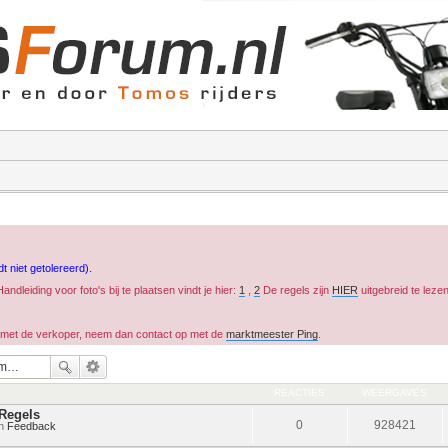
t niet getolereerd).
ndleiding voor foto's bij te plaatsen vindt je hier:
1
,
2
De regels zijn
HIER
uitgebreid te lezen
ct met de verkoper, neem dan contact op met de
marktmeester Ping
.
REACTIES
WEERGAVES
Regels
0
928421
in
Feedback