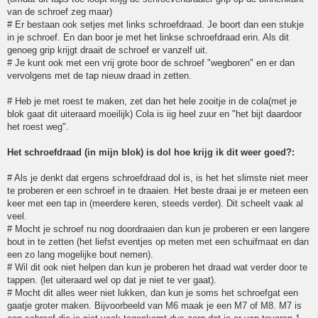
van de schroef zeg maar)
# Er bestaan ook setjes met links schroefdraad. Je boort dan een stukje
in je schroef. En dan boor je met het linkse schroefdraad erin. Als dit
genoeg grip krijgt draait de schroef er vanzelf uit.
# Je kunt ook met een vrij grote boor de schroef "wegboren" en er dan
vervolgens met de tap nieuw draad in zetten.
# Heb je met roest te maken, zet dan het hele zooitje in de cola(met je
blok gaat dit uiteraard moeilijk) Cola is iig heel zuur en "het bijt daardoor
het roest weg".
Het schroefdraad (in mijn blok) is dol hoe krijg ik dit weer goed?:
# Als je denkt dat ergens schroefdraad dol is, is het het slimste niet meer
te proberen er een schroef in te draaien. Het beste draai je er meteen een
keer met een tap in (meerdere keren, steeds verder). Dit scheelt vaak al
veel.
# Mocht je schroef nu nog doordraaien dan kun je proberen er een langere
bout in te zetten (het liefst eventjes op meten met een schuifmaat en dan
een zo lang mogelijke bout nemen).
# Wil dit ook niet helpen dan kun je proberen het draad wat verder door te
tappen. (let uiteraard wel op dat je niet te ver gaat).
# Mocht dit alles weer niet lukken, dan kun je soms het schroefgat een
gaatje groter maken. Bijvoorbeeld van M6 maak je een M7 of M8. M7 is