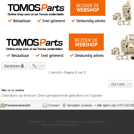
Gesloten
1 bericht • Pagina
1
van
1
Ga naar
Wie is er online
Gebruikers op dit forum: Geen geregistreerde gebruikers en 5 gasten
Forumoverzicht
Contact
Verwijder cookies
Alle tijden zijn
UTC+02:00
Powered by
phpBB
® Forum Software © phpBB Limited
Nederlandse vertaling door
phpBB.nl
.