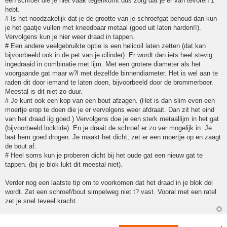
een schroef die je niet vaak tegenkomt dus zorg dat je er van tevoren 1
hebt.
# Is het noodzakelijk dat je de grootte van je schroefgat behoud dan kun
je het gaatje vullen met kneedbaar metaal (goed uit laten harden!!).
Vervolgens kun je hier weer draad in tappen.
# Een andere veelgebruikte optie is een helicoil laten zetten (dat kan
bijvoorbeeld ook in de pet van je cilinder). Er wordt dan iets heel stevig
ingedraaid in combinatie met lijm. Met een grotere diameter als het
voorgaande gat maar w?l met dezelfde binnendiameter. Het is wel aan te
raden dit door iemand te laten doen, bijvoorbeeld door de brommerboer.
Meestal is dit niet zo duur.
# Je kunt ook een kop van een bout afzagen. (Het is dan slim even een
moertje erop te doen die je er vervolgens weer afdraait. Dan zit het eind
van het draad iig goed.) Vervolgens doe je een sterk metaallijm in het gat
(bijvoorbeeld locktide). En je draait de schroef er zo ver mogelijk in. Je
laat hem goed drogen. Je maakt het dicht, zet er een moertje op en zaagt
de bout af.
# Heel soms kun je proberen dicht bij het oude gat een nieuw gat te
tappen. (bij je blok lukt dit meestal niet).
Verder nog een laatste tip om te voorkomen dat het draad in je blok dol
wordt. Zet een schroef/bout simpelweg niet t? vast. Vooral met een ratel
zet je snel teveel kracht.