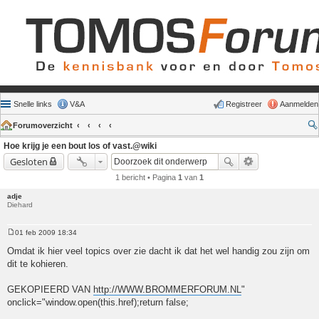
Snelle links
V&A
Registreer
Aanmelden
Forumoverzicht
Hoe krijg je een bout los of vast.@wiki
Gesloten
1 bericht • Pagina
1
van
1
adje
Diehard
01 feb 2009 18:34
Bericht
Omdat ik hier veel topics over zie dacht ik dat het wel handig zou zijn om
dit te kohieren.
GEKOPIEERD VAN
http://WWW.BROMMERFORUM.NL
"
onclick="window.open(this.href);return false;