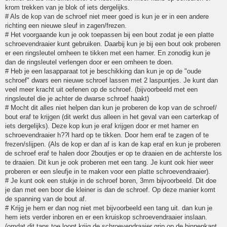
krom trekken van je blok of iets dergelijks.
# Als de kop van de schroef niet meer goed is kun je er in een andere
richting een nieuwe sleuf in zagen/frezen.
# Het voorgaande kun je ook toepassen bij een bout zodat je een platte
schroevendraaier kunt gebruiken. Daarbij kun je bij een bout ook proberen
er een ringsleutel omheen te tikken met een hamer. En zonodig kun je
dan de ringsleutel verlengen door er een omheen te doen.
# Heb je een lasapparaat tot je beschikking dan kun je op de "oude
schroef" dwars een nieuwe schroef lassen met 2 laspuntjes. Je kunt dan
veel meer kracht uit oefenen op de schroef. (bijvoorbeeld met een
ringsleutel die je achter de dwarse schroef haakt)
# Mocht dit alles niet helpen dan kun je proberen de kop van de schroef/
bout eraf te krijgen (dit werkt dus alleen in het geval van een carterkap of
iets dergelijks). Deze kop kun je eraf krijgen door er met hamer en
schroevendraaier h??l hard op te tikken. Door hem eraf te zagen of te
frezen/slijpen. (Als de kop er dan af is kan de kap eraf en kun je proberen
de schroef eraf te halen door 2boutjes er op te draaien en de achterste los
te draaien. Dit kun je ook proberen met een tang. Je kunt ook hier weer
proberen er een sleufje in te maken voor een platte schroevendraaier).
# Je kunt ook een stukje in de schroef boren, 3mm bijvoorbeeld. Dit doe
je dan met een boor die kleiner is dan de schroef. Op deze manier komt
de spanning van de bout af.
# Krijg je hem er dan nog niet met bijvoorbeeld een tang uit. dan kun je
hem iets verder inboren en er een kruiskop schroevendraaier inslaan.
(omdat dit taps toe loopt krijg de schroevendraaier grip op de binnenkant