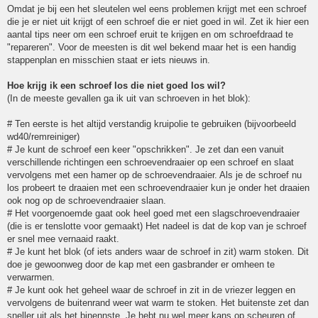
Omdat je bij een het sleutelen wel eens problemen krijgt met een schroef
die je er niet uit krijgt of een schroef die er niet goed in wil. Zet ik hier een
aantal tips neer om een schroef eruit te krijgen en om schroefdraad te
"repareren". Voor de meesten is dit wel bekend maar het is een handig
stappenplan en misschien staat er iets nieuws in.
Hoe krijg ik een schroef los die niet goed los wil?
(In de meeste gevallen ga ik uit van schroeven in het blok):
# Ten eerste is het altijd verstandig kruipolie te gebruiken (bijvoorbeeld
wd40/remreiniger)
# Je kunt de schroef een keer "opschrikken". Je zet dan een vanuit
verschillende richtingen een schroevendraaier op een schroef en slaat
vervolgens met een hamer op de schroevendraaier. Als je de schroef nu
los probeert te draaien met een schroevendraaier kun je onder het draaien
ook nog op de schroevendraaier slaan.
# Het voorgenoemde gaat ook heel goed met een slagschroevendraaier
(die is er tenslotte voor gemaakt) Het nadeel is dat de kop van je schroef
er snel mee vernaaid raakt.
# Je kunt het blok (of iets anders waar de schroef in zit) warm stoken. Dit
doe je gewoonweg door de kap met een gasbrander er omheen te
verwarmen.
# Je kunt ook het geheel waar de schroef in zit in de vriezer leggen en
vervolgens de buitenrand weer wat warm te stoken. Het buitenste zet dan
sneller uit als het binennste. Je hebt nu wel meer kans op scheuren of