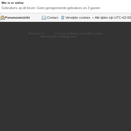
Wie is er online
Gebruikers op dit forum: Geen geregistreerde gebruikers en 3 gasten
Forumoverzicht
Contact
Verwijder cookies
Alle tijden zijn
UTC+02:00
Powered by
phpBB
® Forum Software © phpBB Limited
Nederlandse vertaling door
phpBB.nl
.