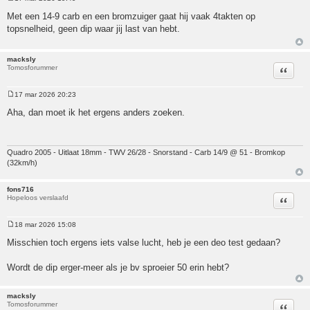
Bericht
Met een 14-9 carb en een bromzuiger gaat hij vaak 4takten op
topsnelheid, geen dip waar jij last van hebt.
macksly
Tomosforummer
Citeer
17 mar 2026 20:23
Bericht
Aha, dan moet ik het ergens anders zoeken.
Quadro 2005 - Uitlaat 18mm - TWV 26/28 - Snorstand - Carb 14/9 @ 51 - Bromkop
(32km/h)
fons716
Hopeloos verslaafd
Citeer
18 mar 2026 15:08
Bericht
Misschien toch ergens iets valse lucht, heb je een deo test gedaan?
Wordt de dip erger-meer als je bv sproeier 50 erin hebt?
macksly
Tomosforummer
Citeer