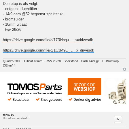
De setup is als volgt:
- ontgrenst luchtfilter
- 14/9 carb @52 begrenst spruitstuk
- bromzuiger
- 18mm uitlaat
- twv 28/26
https://drive.google.com/file/d/17RNnqu ... p=drivesdk
https://drive.google.com/file/d/1C3M9C_ ... p=drivesdk
Quadro 2005 - Uitlaat 18mm - TWV 26/28 - Snorstand - Carb 14/9 @ 51 - Bromkop
(32km/h)
fons716
Hopeloos verslaafd
Citeer