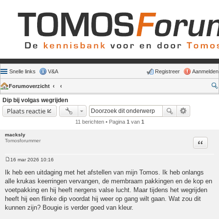
Snelle links
V&A
Registreer
Aanmelden
Forumoverzicht
Dip bij volgas wegrijden
Plaats reactie
11 berichten • Pagina
1
van
1
macksly
Tomosforummer
Citeer
16 mar 2026 10:16
Bericht
Ik heb een uitdaging met het afstellen van mijn Tomos. Ik heb onlangs
alle krukas keerringen vervangen, de membraam pakkingen en de kop en
voetpakking en hij heeft nergens valse lucht. Maar tijdens het wegrijden
heeft hij een flinke dip voordat hij weer op gang wilt gaan. Wat zou dit
kunnen zijn? Bougie is verder goed van kleur.