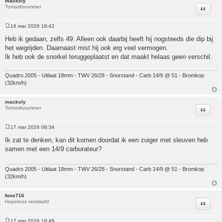
macksly
Tomosforummer
Citeer
16 mar 2026 18:42
Bericht
Heb ik gedaan, zelfs 49. Alleen ook daarbij heeft hij nogsteeds die dip bij
het wegrijden. Daarnaast mist hij ook erg veel vermogen.
Ik heb ook de snorkel teruggeplaatst en dat maakt helaas geen verschil.
Quadro 2005 - Uitlaat 18mm - TWV 26/28 - Snorstand - Carb 14/9 @ 51 - Bromkop
(32km/h)
macksly
Tomosforummer
Citeer
17 mar 2026 08:34
Bericht
Ik zat te denken, kan dit komen doordat ik een zuiger met sleuven heb
samen met een 14/9 carburateur?
Quadro 2005 - Uitlaat 18mm - TWV 26/28 - Snorstand - Carb 14/9 @ 51 - Bromkop
(32km/h)
fons716
Hopeloos verslaafd
Citeer
17 mar 2026 19:49