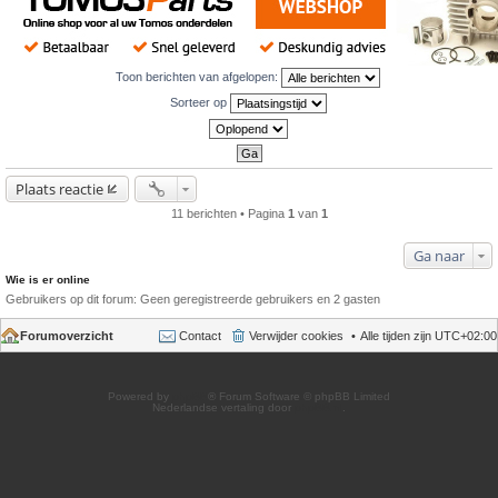
Toon berichten van afgelopen:
Sorteer op
Plaats reactie
11 berichten • Pagina
1
van
1
Ga naar
Wie is er online
Gebruikers op dit forum: Geen geregistreerde gebruikers en 2 gasten
Forumoverzicht
Contact
Verwijder cookies
Alle tijden zijn
UTC+02:00
Powered by
phpBB
® Forum Software © phpBB Limited
Nederlandse vertaling door
phpBB.nl
.