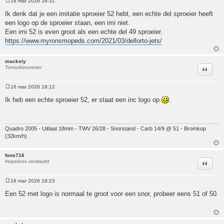
16 mar 2026 16:31
Bericht
Ik denk dat je een imitatie sproeier 52 hebt, een echte del sproeier heeft
een logo op de sproeier staan, een imi niet.
Een imi 52 is even groot als een echte del 49 sproeier.
https://www.myronsmopeds.com/2021/03/dellorto-jets/
macksly
Tomosforummer
Citeer
16 mar 2026 18:12
Bericht
Ik heb een echte sproeier 52, er staat een inc logo op
.
Quadro 2005 - Uitlaat 18mm - TWV 26/28 - Snorstand - Carb 14/9 @ 51 - Bromkop
(32km/h)
fons716
Hopeloos verslaafd
Citeer
16 mar 2026 18:23
Bericht
Een 52 met logo is normaal te groot voor een snor, probeer eens 51 of 50.