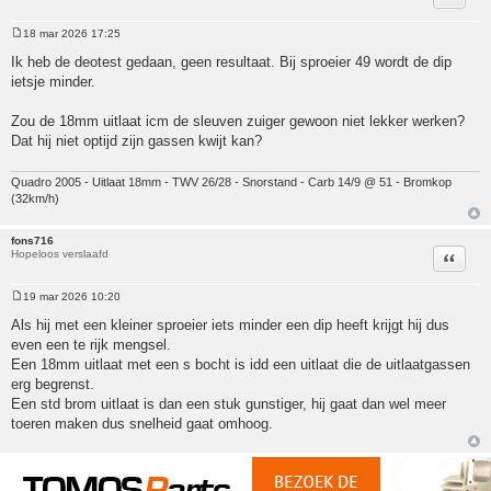
18 mar 2026 17:25
Bericht
Ik heb de deotest gedaan, geen resultaat. Bij sproeier 49 wordt de dip
ietsje minder.
Zou de 18mm uitlaat icm de sleuven zuiger gewoon niet lekker werken?
Dat hij niet optijd zijn gassen kwijt kan?
Quadro 2005 - Uitlaat 18mm - TWV 26/28 - Snorstand - Carb 14/9 @ 51 - Bromkop
(32km/h)
fons716
Hopeloos verslaafd
Citeer
19 mar 2026 10:20
Bericht
Als hij met een kleiner sproeier iets minder een dip heeft krijgt hij dus
even een te rijk mengsel.
Een 18mm uitlaat met een s bocht is idd een uitlaat die de uitlaatgassen
erg begrenst.
Een std brom uitlaat is dan een stuk gunstiger, hij gaat dan wel meer
toeren maken dus snelheid gaat omhoog.