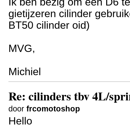
Ik ben bezig om een D6 te
gietijzeren cilinder gebru
BT50 cilinder oid)
MVG,
Michiel
Re: cilinders tbv 4L/spr
door
frcomotoshop
Hello