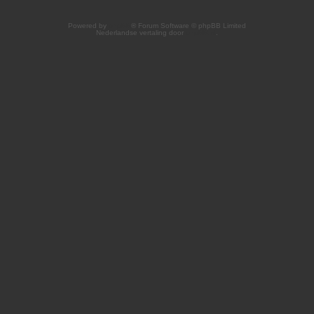
Powered by
phpBB
® Forum Software © phpBB Limited
Nederlandse vertaling door
phpBB.nl
.