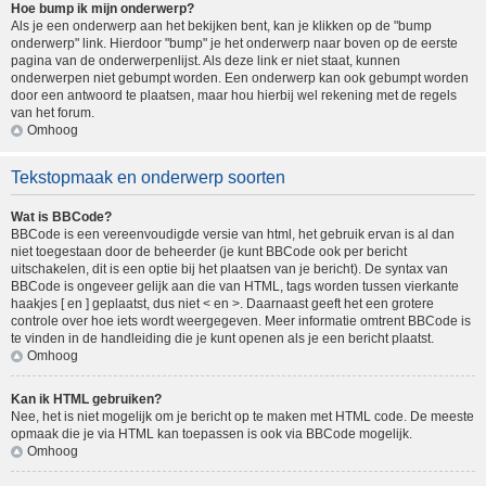
Hoe bump ik mijn onderwerp?
Als je een onderwerp aan het bekijken bent, kan je klikken op de "bump
onderwerp" link. Hierdoor "bump" je het onderwerp naar boven op de eerste
pagina van de onderwerpenlijst. Als deze link er niet staat, kunnen
onderwerpen niet gebumpt worden. Een onderwerp kan ook gebumpt worden
door een antwoord te plaatsen, maar hou hierbij wel rekening met de regels
van het forum.
Omhoog
Tekstopmaak en onderwerp soorten
Wat is BBCode?
BBCode is een vereenvoudigde versie van html, het gebruik ervan is al dan
niet toegestaan door de beheerder (je kunt BBCode ook per bericht
uitschakelen, dit is een optie bij het plaatsen van je bericht). De syntax van
BBCode is ongeveer gelijk aan die van HTML, tags worden tussen vierkante
haakjes [ en ] geplaatst, dus niet < en >. Daarnaast geeft het een grotere
controle over hoe iets wordt weergegeven. Meer informatie omtrent BBCode is
te vinden in de handleiding die je kunt openen als je een bericht plaatst.
Omhoog
Kan ik HTML gebruiken?
Nee, het is niet mogelijk om je bericht op te maken met HTML code. De meeste
opmaak die je via HTML kan toepassen is ook via BBCode mogelijk.
Omhoog