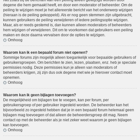
Net zoals bij de berichten kan een peiling alleen gewijzigd worden door
degene die hem gemaakt heeft, en door een moderator of beheerder. Om de
peiling te wijzigen moet je het allereerste bericht van het onderwerp wijzigen
(hieraan is de peiling gekoppeld). Als er nog geen stemmen zijn uitgebracht,
kunnen gebruikers de peiling verwijderen of iedere peilingsoptie wijzigen.
Maar, als er reeds gestemd is, dan kunnen alleen moderators of beheerders
hem wijzigen of verwijderen. Dit om te voorkomen dat gebruikers een peiling
maken en deze daarna vervalsen door de opties te wijzigen.
Omhoog
Waarom kan ik een bepaald forum niet openen?
Sommige forums zijn mogelijk alleen toegankelijk voor bepaalde gebruikers of
gebruikersgroepen. Om berichten te zien, lezen, plaatsen, enz. heb je speciale
permissies nodig. Deze permissies kun je alleen van moderators of
beheerders krijgen, zij zijn dus ook degene met wie je hierover contact moet
opnemen.
Omhoog
Waarom kan ik geen bijlagen toevoegen?
De mogelijkheid om bijlagen toe te voegen, kan per forum, per
gebruikersgroep of per gebruiker ingesteld worden. De beheerder kan het
bijvoorbeeld zo ingesteld hebben dat je in een bepaald forum helemaal geen
bijlagen mag toevoegen of dat alleen de beheerdersgroep dit mag. Neem
contact op met de beheerder als je niet zeker weet waarom je geen bijlagen
kan toevoegen.
Omhoog