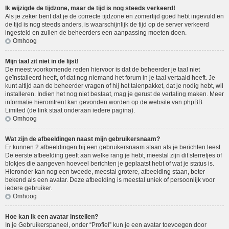
Ik wijzigde de tijdzone, maar de tijd is nog steeds verkeerd!
Als je zeker bent dat je de correcte tijdzone en zomertijd goed hebt ingevuld en
de tijd is nog steeds anders, is waarschijnlijk de tijd op de server verkeerd
ingesteld en zullen de beheerders een aanpassing moeten doen.
Omhoog
Mijn taal zit niet in de lijst!
De meest voorkomende reden hiervoor is dat de beheerder je taal niet
geïnstalleerd heeft, of dat nog niemand het forum in je taal vertaald heeft. Je
kunt altijd aan de beheerder vragen of hij het talenpakket, dat je nodig hebt, wil
installeren. Indien het nog niet bestaat, mag je gerust de vertaling maken. Meer
informatie hieromtrent kan gevonden worden op de website van phpBB
Limited (de link staat onderaan iedere pagina).
Omhoog
Wat zijn de afbeeldingen naast mijn gebruikersnaam?
Er kunnen 2 afbeeldingen bij een gebruikersnaam staan als je berichten leest.
De eerste afbeelding geeft aan welke rang je hebt, meestal zijn dit sterretjes of
blokjes die aangeven hoeveel berichten je geplaatst hebt of wat je status is.
Hieronder kan nog een tweede, meestal grotere, afbeelding staan, beter
bekend als een avatar. Deze afbeelding is meestal uniek of persoonlijk voor
iedere gebruiker.
Omhoog
Hoe kan ik een avatar instellen?
In je Gebruikerspaneel, onder “Profiel” kun je een avatar toevoegen door