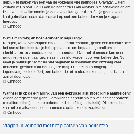
gebruik te maken van één van de volgende vier methodes: Gravatar, Galerij,
Afstand of Upload. Het is aan de beheerders om avatars in te schakelen en om
te kiezen op welke manier je een avatar kan gebruiken. Als je geen avatars
kunt gebruiken, neem dan contact op met een beheerder voor je vragen
hierover.
Omhoog
Wat is mijn rang en hoe verander ik mijn rang?
Rangen, welke verschijnen onder je gebruikersnaam, geven een indicatie over
het aantal berchten dat je hebt gemaakt of om bepaalde gebruikers te
identificeren, bijv. moderators en beheerders. Over het algemeen kun je je
rang niet wijzigen, aangezien ze ingesteld worden door een beheerder. Nu
moet je natuurlijk het forum niet beginnen te spammen met onzinnig veel
berichten, gewoon voor een hogere rang. Dit heeft zelfs mogelijk het
tegenovergestelde effect, een beheerder of moderator kunnen je berichten
aantal doen dalen.
Omhoog
Wanneer ik op de e-maillink van een gebruiker klik, moet ik me aanmelden?
Alleen geregistreerde gebruikers kunnen gebruik maken van het ingebouwde
e-mailformulier (indien de beheerder dit heeft ingeschakeld). Dit om misbruik
van het e-mailsysteem door anonieme gebruikers te voorkomen.
Omhoog
Vragen in verband met het plaatsen van berichten