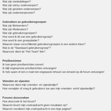
Wat zijn mededelingen?
Wat zijn sticky onderwerpen?
Wat zijn gesloten onderwerpen?
Wat zijn onderwerpiconen?
Gebruikers en gebruikersgroepen
Wat zijn Beheerders?
Wat zijn Moderators?
Wat zijn gebruikersgroepen?
Hoe word ik lid van een gebruikersgroep?
Hoe word ik een groepsleider?
Waarom staan verschillende gebruikersgroepen in een andere kleur?
Wat is de "Standaard gebruikersgroep"?
Waarvoor dient de "Het Team"-link?
Privéberichten
Ik kan geen privéberichten sturen!
Ik blijf ongewenste privéberichten ontvangen!
Ik heb spam of een e-mail met ongepaste inhoud van iemand op dit forum ontvangen!
Vrienden en vijanden
Waarvoor dient mijn vrienden- en vijandenlijst?
Hoe verwijder of voeg ik gebruikers toe aan mijn vrienden- en/of vijandenlijst?
Forums doorzoeken
Hoe doorzoek ik het forum?
Waarom levert mijn zoekopdracht geen resultaten op?
Waarom resulteert mijn zoekopdracht in een lege pagina?