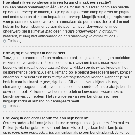
Hoe plaats ik een onderwerp in een forum of maak een reactie?
Om een nieuw onderwerp in één van de forums te plaatsen of om een reactie
op een onderwerp te maken, klik je op de bijhorende knop op ofwel de pagina
met onderwerpen of in een bepaald onderwerp. Mogelijk moet je je registreren
voor je een nieuw onderwerp kan aanmaken, de permissies die je al dan niet
hebt in het forum staan onderaan de pagina met onderwerpen of in een
onderwerp (de lijst met
je mag geen nieuwe onderwerpen in dit forum
plaatsen, je mag niet antwoorden op een onderwerp in dit forum, enz.
).
Omhoog
Hoe wijzig of verwijder ik een bericht?
Tenzij je de beheerder of een moderator bent, kun je alleen je eigen berichten
wijzigen en verwijderen. Je kunt een bericht wijzigen (soms maar voor een
beperkte tijd nadat het geplaatst is) door te klikken op de
wijzig
knop van het
desbetreffende bericht. Als er al iemand op je bericht gereageerd heeft, komt er
onderaan je bericht een klein tekstje dat zegt hoeveel keer en wanneer je het
bericht voor het laatst je gewijzigd hebt. Dit zal niet verschijnen als nog
niemand gereageerd heeft, evenmin als een beheerder of moderator je bericht
gewijzigd heeft. Zij kunnen wel een mededeling toevoegen, waarom ze je
bericht gewijzigd hebben. Het verwijderen van een bericht is niet meer
mogelijk zodra er iemand op gereageerd heeft.
Omhoog
Hoe voeg ik een onderschrift toe aan mijn bericht?
Om een onderschrift aan je bericht toe te voegen, moet je er eerst één maken.
Dit kun je via het gebruikerspaneel doen. Als je dit gedaan hebt, kun je de
optie
voeg mijn onderschrift toe
aanvinken als je een bericht plaatst. Je kunt er