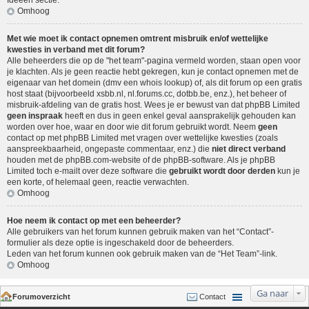
Ideeën sectie
.
Omhoog
Met wie moet ik contact opnemen omtrent misbruik en/of wettelijke
kwesties in verband met dit forum?
Alle beheerders die op de "het team"-pagina vermeld worden, staan open voor
je klachten. Als je geen reactie hebt gekregen, kun je contact opnemen met de
eigenaar van het domein (dmv een
whois lookup
) of, als dit forum op een gratis
host staat (bijvoorbeeld xsbb.nl, nl.forums.cc, dotbb.be, enz.), het beheer of
misbruik-afdeling van de gratis host. Wees je er bewust van dat phpBB Limited
geen inspraak
heeft en dus in geen enkel geval aansprakelijk gehouden kan
worden over hoe, waar en door wie dit forum gebruikt wordt. Neem
geen
contact op met phpBB Limited met vragen over wettelijke kwesties (zoals
aanspreekbaarheid, ongepaste commentaar, enz.) die
niet direct verband
houden met de phpBB.com-website of de phpBB-software. Als je phpBB
Limited toch e-mailt over deze software die
gebruikt wordt door derden
kun je
een korte, of helemaal geen, reactie verwachten.
Omhoog
Hoe neem ik contact op met een beheerder?
Alle gebruikers van het forum kunnen gebruik maken van het “Contact”-
formulier als deze optie is ingeschakeld door de beheerders.
Leden van het forum kunnen ook gebruik maken van de “Het Team”-link.
Omhoog
Ga naar
Forumoverzicht
Contact