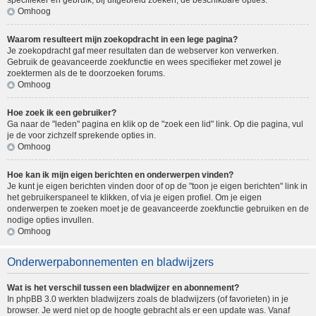
specifieker en gebruik, bij uitgebreid zoeken, de beschikbare opties.
Omhoog
Waarom resulteert mijn zoekopdracht in een lege pagina?
Je zoekopdracht gaf meer resultaten dan de webserver kon verwerken.
Gebruik de geavanceerde zoekfunctie en wees specifieker met zowel je
zoektermen als de te doorzoeken forums.
Omhoog
Hoe zoek ik een gebruiker?
Ga naar de "leden" pagina en klik op de "zoek een lid" link. Op die pagina, vul
je de voor zichzelf sprekende opties in.
Omhoog
Hoe kan ik mijn eigen berichten en onderwerpen vinden?
Je kunt je eigen berichten vinden door of op de "toon je eigen berichten" link in
het gebruikerspaneel te klikken, of via je eigen profiel. Om je eigen
onderwerpen te zoeken moet je de geavanceerde zoekfunctie gebruiken en de
nodige opties invullen.
Omhoog
Onderwerpabonnementen en bladwijzers
Wat is het verschil tussen een bladwijzer en abonnement?
In phpBB 3.0 werkten bladwijzers zoals de bladwijzers (of favorieten) in je
browser. Je werd niet op de hoogte gebracht als er een update was. Vanaf