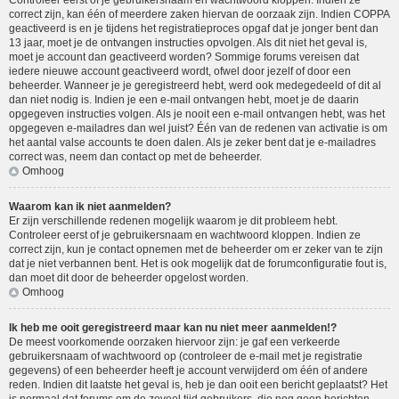
Controleer eerst of je gebruikersnaam en wachtwoord kloppen. Indien ze
correct zijn, kan één of meerdere zaken hiervan de oorzaak zijn. Indien COPPA
geactiveerd is en je tijdens het registratieproces opgaf dat je jonger bent dan
13 jaar, moet je de ontvangen instructies opvolgen. Als dit niet het geval is,
moet je account dan geactiveerd worden? Sommige forums vereisen dat
iedere nieuwe account geactiveerd wordt, ofwel door jezelf of door een
beheerder. Wanneer je je geregistreerd hebt, werd ook medegedeeld of dit al
dan niet nodig is. Indien je een e-mail ontvangen hebt, moet je de daarin
opgegeven instructies volgen. Als je nooit een e-mail ontvangen hebt, was het
opgegeven e-mailadres dan wel juist? Één van de redenen van activatie is om
het aantal valse accounts te doen dalen. Als je zeker bent dat je e-mailadres
correct was, neem dan contact op met de beheerder.
Omhoog
Waarom kan ik niet aanmelden?
Er zijn verschillende redenen mogelijk waarom je dit probleem hebt.
Controleer eerst of je gebruikersnaam en wachtwoord kloppen. Indien ze
correct zijn, kun je contact opnemen met de beheerder om er zeker van te zijn
dat je niet verbannen bent. Het is ook mogelijk dat de forumconfiguratie fout is,
dan moet dit door de beheerder opgelost worden.
Omhoog
Ik heb me ooit geregistreerd maar kan nu niet meer aanmelden!?
De meest voorkomende oorzaken hiervoor zijn: je gaf een verkeerde
gebruikersnaam of wachtwoord op (controleer de e-mail met je registratie
gegevens) of een beheerder heeft je account verwijderd om één of andere
reden. Indien dit laatste het geval is, heb je dan ooit een bericht geplaatst? Het