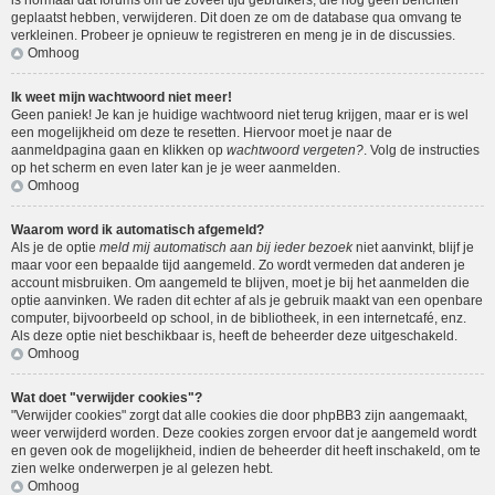
is normaal dat forums om de zoveel tijd gebruikers, die nog geen berichten
geplaatst hebben, verwijderen. Dit doen ze om de database qua omvang te
verkleinen. Probeer je opnieuw te registreren en meng je in de discussies.
Omhoog
Ik weet mijn wachtwoord niet meer!
Geen paniek! Je kan je huidige wachtwoord niet terug krijgen, maar er is wel
een mogelijkheid om deze te resetten. Hiervoor moet je naar de
aanmeldpagina gaan en klikken op
wachtwoord vergeten?
. Volg de instructies
op het scherm en even later kan je je weer aanmelden.
Omhoog
Waarom word ik automatisch afgemeld?
Als je de optie
meld mij automatisch aan bij ieder bezoek
niet aanvinkt, blijf je
maar voor een bepaalde tijd aangemeld. Zo wordt vermeden dat anderen je
account misbruiken. Om aangemeld te blijven, moet je bij het aanmelden die
optie aanvinken. We raden dit echter af als je gebruik maakt van een openbare
computer, bijvoorbeeld op school, in de bibliotheek, in een internetcafé, enz.
Als deze optie niet beschikbaar is, heeft de beheerder deze uitgeschakeld.
Omhoog
Wat doet "verwijder cookies"?
"Verwijder cookies" zorgt dat alle cookies die door phpBB3 zijn aangemaakt,
weer verwijderd worden. Deze cookies zorgen ervoor dat je aangemeld wordt
en geven ook de mogelijkheid, indien de beheerder dit heeft inschakeld, om te
zien welke onderwerpen je al gelezen hebt.
Omhoog