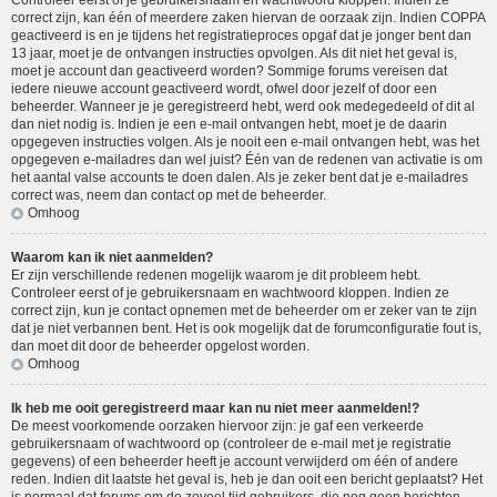
Controleer eerst of je gebruikersnaam en wachtwoord kloppen. Indien ze
correct zijn, kan één of meerdere zaken hiervan de oorzaak zijn. Indien COPPA
geactiveerd is en je tijdens het registratieproces opgaf dat je jonger bent dan
13 jaar, moet je de ontvangen instructies opvolgen. Als dit niet het geval is,
moet je account dan geactiveerd worden? Sommige forums vereisen dat
iedere nieuwe account geactiveerd wordt, ofwel door jezelf of door een
beheerder. Wanneer je je geregistreerd hebt, werd ook medegedeeld of dit al
dan niet nodig is. Indien je een e-mail ontvangen hebt, moet je de daarin
opgegeven instructies volgen. Als je nooit een e-mail ontvangen hebt, was het
opgegeven e-mailadres dan wel juist? Één van de redenen van activatie is om
het aantal valse accounts te doen dalen. Als je zeker bent dat je e-mailadres
correct was, neem dan contact op met de beheerder.
Omhoog
Waarom kan ik niet aanmelden?
Er zijn verschillende redenen mogelijk waarom je dit probleem hebt.
Controleer eerst of je gebruikersnaam en wachtwoord kloppen. Indien ze
correct zijn, kun je contact opnemen met de beheerder om er zeker van te zijn
dat je niet verbannen bent. Het is ook mogelijk dat de forumconfiguratie fout is,
dan moet dit door de beheerder opgelost worden.
Omhoog
Ik heb me ooit geregistreerd maar kan nu niet meer aanmelden!?
De meest voorkomende oorzaken hiervoor zijn: je gaf een verkeerde
gebruikersnaam of wachtwoord op (controleer de e-mail met je registratie
gegevens) of een beheerder heeft je account verwijderd om één of andere
reden. Indien dit laatste het geval is, heb je dan ooit een bericht geplaatst? Het