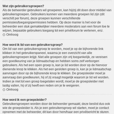
Wat zijn gebruikersgroepen?
Als de beheerder gebruikers wil groeperen, kan hij/zij dit doen door middel van
gebruikersgroepen. Gebruikers kunnen van meerdere groepen lid zijn (dit
verschilt per forum), deze groepen kunnen verschillende
permissies/toegangspermissies hebben. Op deze manier is het voor de
beheerder een stuk gemakkelijker meerdere moderators aan een forum toe te
wijzen, bepaalde gebruikers toegang tot een privéforum te verlenen, enz.
Omhoog
Hoe word ik lid van een gebruikersgroep?
Om lid van een gebruikersgroep te worden, moet je op de bijhorende link
klikken in het gebruikerspaneel, waarna je een overzicht van alle
gebruikersgroepen krijgt. Niet alle groepen zijn vrij toegankelijk, ze vereisen
een goedkeuring van je lidmaatschap en hebben soms zelf verborgen
gebruikers. Als het een open groep is, kan je lid worden door op de hiervoor
dienende knop te klikken. Als het een gesloten groep is, kan je je lidmaatschap
aanvragen door op de bijhorende knop te klikken. De groepsleider moet je
aanvraag dan goedkeuren, hij of zij vraagt mogelijk waarom je lid wil worden.
Indien je niet tot een groep toegelaten wordt, moet je de groepsleider niet
lastig vallen, hij of zij heeft een reden om je te weigeren.
Omhoog
Hoe word ik een groepsleider?
Gebruikersgroepen worden door de beheerder gemaakt, deze beslist dus ook
wie de groepsleider is. Als je een gebruikersgroep wil starten, moet je contact
opnemen met de beheerder, dit kan door hem/haar een privébericht te sturen.