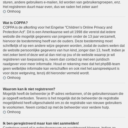
sturen, andere gebruikers e-mailen, lid worden van gebruikersgroepen, enz.
Het registreren duurt maar even, dus we raden het zeker aan!
Omhoog
Wat is COPPA?
COPPA is de afkorting voor het Engelse "Children’s Online Privacy and
Protection Act". Dit is een Amerikaanse wet uit 1998 die vereist dat iedere
website die mogelijk gegevens van jongeren onder de 13 jaar verzamelt,
hiervoor de toestemming heeft van de ouders. Deze toestemming moet
schriftelijk of op een andere wijze gegeven worden, zodat de ouders weten dat
de website persoonlijke gegevens van hun kind, jonger dan 13, heeft. Indien je
niet zeker bent of deze wet al dan niet op jou of de website waarop je wil
registreren van toepassing is, neem dan contact op met een juridisch
raadgever voor meer informatie. Houd er rekening mee dat het phpBB-team
geen wettelijke informatie kan verschaffen en ook niet het aanspreekpunt is
voor deze wetgeving, tenzij dit hieronder vermeld wordt.
Omhoog
Waarom kan ik niet registreren?
Mogelijk heeft de beheerder je IP-adres verbannen, of de gebruikersnaam die
je opgeeft verboden. Tevens is het mogelijk dat de beheerder de registratie
mogelijkheid heeft uitgeschakeld om zo de registratie van nieuwe gebruikers
te voorkomen. Neem contact op met de beheerder voor verdere hulp.
Omhoog
Ik ben geregistreerd maar kan niet aanmelden!