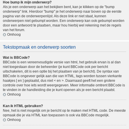
Hoe bump ik mijn onderwerp?
Als je een onderwerp aan het bekijken bent, kan je klikken op de "bump
onderwerp" link. Hierdoor "bump" je het onderwerp naar boven op de eerste
pagina van de onderwerpenlijst. Als deze link er niet staat, kunnen
onderwerpen niet gebumpt worden. Een onderwerp kan ook gebumpt worden
door een antwoord te plaatsen, maar hou hierbij wel rekening met de regels
van het forum.
Omhoog
Tekstopmaak en onderwerp soorten
Wat is BBCode?
BBCode is een vereenvoudigde versie van html, het gebruik ervan is al dan
niet toegestaan door de beheerder (je kunt BBCode ook per bericht
uitschakelen, dit is een optie bij het plaatsen van je bericht). De syntax van
BBCode is ongeveer gelijk aan die van HTML, tags worden tussen vierkante
haakjes [ en ] geplaatst, dus niet < en >. Daarnaast geeft het een grotere
controle over hoe iets wordt weergegeven. Meer informatie omtrent BBCode is
te vinden in de handleiding die je kunt openen als je een bericht plaatst.
Omhoog
Kan ik HTML gebruiken?
Nee, het is niet mogelijk om je bericht op te maken met HTML code. De meeste
opmaak die je via HTML kan toepassen is ook via BBCode mogelijk.
Omhoog