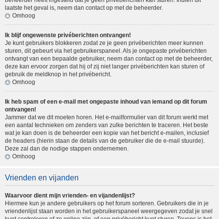
beheerder heeft ingesteld dat je geen privéberichten kan sturen. Indien dit
laatste het geval is, neem dan contact op met de beheerder.
Omhoog
Ik blijf ongewenste privéberichten ontvangen!
Je kunt gebruikers blokkeren zodat ze je geen privéberichten meer kunnen
sturen, dit gebeurt via het gebruikerspaneel. Als je ongepaste privéberichten
ontvangt van een bepaalde gebruiker, neem dan contact op met de beheerder,
deze kan ervoor zorgen dat hij of zij niet langer privéberichten kan sturen of
gebruik de meldknop in het privébericht.
Omhoog
Ik heb spam of een e-mail met ongepaste inhoud van iemand op dit forum
ontvangen!
Jammer dat we dit moeten horen. Het e-mailformulier van dit forum werkt met
een aantal technieken om zenders van zulke berichten te traceren. Het beste
wat je kan doen is de beheerder een kopie van het bericht e-mailen, inclusief
de headers (hierin staan de details van de gebruiker die de e-mail stuurde).
Deze zal dan de nodige stappen ondernemen.
Omhoog
Vrienden en vijanden
Waarvoor dient mijn vrienden- en vijandenlijst?
Hiermee kun je andere gebruikers op het forum sorteren. Gebruikers die in je
vriendenlijst staan worden in het gebruikerspaneel weergegeven zodat je snel