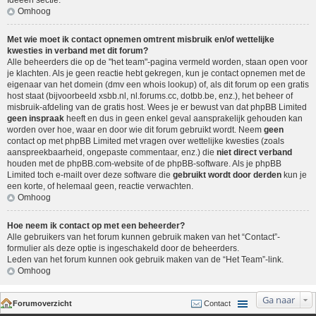
Ideeën sectie
.
Omhoog
Met wie moet ik contact opnemen omtrent misbruik en/of wettelijke
kwesties in verband met dit forum?
Alle beheerders die op de "het team"-pagina vermeld worden, staan open voor
je klachten. Als je geen reactie hebt gekregen, kun je contact opnemen met de
eigenaar van het domein (dmv een
whois lookup
) of, als dit forum op een gratis
host staat (bijvoorbeeld xsbb.nl, nl.forums.cc, dotbb.be, enz.), het beheer of
misbruik-afdeling van de gratis host. Wees je er bewust van dat phpBB Limited
geen inspraak
heeft en dus in geen enkel geval aansprakelijk gehouden kan
worden over hoe, waar en door wie dit forum gebruikt wordt. Neem
geen
contact op met phpBB Limited met vragen over wettelijke kwesties (zoals
aanspreekbaarheid, ongepaste commentaar, enz.) die
niet direct verband
houden met de phpBB.com-website of de phpBB-software. Als je phpBB
Limited toch e-mailt over deze software die
gebruikt wordt door derden
kun je
een korte, of helemaal geen, reactie verwachten.
Omhoog
Hoe neem ik contact op met een beheerder?
Alle gebruikers van het forum kunnen gebruik maken van het “Contact”-
formulier als deze optie is ingeschakeld door de beheerders.
Leden van het forum kunnen ook gebruik maken van de “Het Team”-link.
Omhoog
Ga naar
Forumoverzicht
Contact