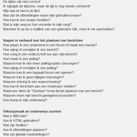
De tijden zijn niet correct!
Ik wijzigde de tijdzone, maar de tijd is nog steeds verkeerd!
Mijn taal zit niet in de lijst!
Wat zijn de afbeeldingen naast mijn gebruikersnaam?
Hoe kan ik een avatar instellen?
Wat is mijn rang en hoe verander ik mijn rang?
Wanneer ik op de e-maillink van een gebruiker klik, moet ik me aanmelden?
Vragen in verband met het plaatsen van berichten
Hoe plaats ik een onderwerp in een forum of maak een reactie?
Hoe wijzig of verwijder ik een bericht?
Hoe voeg ik een onderschrift toe aan mijn bericht?
Hoe maak ik een peiling?
Waarom kan ik niet meer peilingsopties toevoegen?
Hoe wijzig of verwijder ik een peiling?
Waarom kan ik een bepaald forum niet openen?
Waarom kan ik geen bijlagen toevoegen?
Waarom ontving ik een waarschuwing?
Hoe kan ik berichten aan een moderator melden?
Waarvoor dient de "Opslaan"-knop bij het plaatsen van een bericht?
Waarom moet mijn bericht goedgekeurd worden?
Hoe bump ik mijn onderwerp?
Tekstopmaak en onderwerp soorten
Wat is BBCode?
Kan ik HTML gebruiken?
Wat zijn Smilies?
Kan ik afbeeldingen plaatsen?
Wat zijn globale mededelingen?