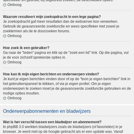
specifieker en gebruik, bij uitgebreid zoeken, de beschikbare opties.
Omhoog
Waarom resulteert mijn zoekopdracht in een lege pagina?
Je zoekopdracht gaf meer resultaten dan de webserver kon verwerken.
Gebruik de geavanceerde zoekfunctie en wees specifieker met zowel je
zoektermen als de te doorzoeken forums.
Omhoog
Hoe zoek ik een gebruiker?
Ga naar de "leden" pagina en klik op de "zoek een lid" link. Op die pagina, vul
je de voor zichzelf sprekende opties in.
Omhoog
Hoe kan ik mijn eigen berichten en onderwerpen vinden?
Je kunt je eigen berichten vinden door of op de "toon je eigen berichten" link in
het gebruikerspaneel te klikken, of via je eigen profiel. Om je eigen
onderwerpen te zoeken moet je de geavanceerde zoekfunctie gebruiken en de
nodige opties invullen.
Omhoog
Onderwerpabonnementen en bladwijzers
Wat is het verschil tussen een bladwijzer en abonnement?
In phpBB 3.0 werkten bladwijzers zoals de bladwijzers (of favorieten) in je
browser. Je werd niet op de hoogte gebracht als er een update was. Vanaf