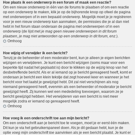
Hoe plaats ik een onderwerp in een forum of maak een reactie?
Om een nieuw onderwerp in één van de forums te plaatsen of om een reactie
op een onderwerp te maken, klik je op de bijhorende knop op ofwel de pagina
met onderwerpen of in een bepaald onderwerp. Mogelijk moet je je registreren
voor je een nieuw onderwerp kan aanmaken, de permissies die je al dan niet
hebt in het forum staan onderaan de pagina met onderwerpen of in een
onderwerp (de lijst met
je mag geen nieuwe onderwerpen in dit forum
plaatsen, je mag niet antwoorden op een onderwerp in dit forum, enz.
).
Omhoog
Hoe wijzig of verwijder ik een bericht?
Tenzij je de beheerder of een moderator bent, kun je alleen je eigen berichten
wijzigen en verwijderen. Je kunt een bericht wijzigen (soms maar voor een
beperkte tijd nadat het geplaatst is) door te klikken op de
wijzig
knop van het
desbetreffende bericht. Als er al iemand op je bericht gereageerd heeft, komt er
onderaan je bericht een klein tekstje dat zegt hoeveel keer en wanneer je het
bericht voor het laatst je gewijzigd hebt. Dit zal niet verschijnen als nog
niemand gereageerd heeft, evenmin als een beheerder of moderator je bericht
gewijzigd heeft. Zij kunnen wel een mededeling toevoegen, waarom ze je
bericht gewijzigd hebben. Het verwijderen van een bericht is niet meer
mogelijk zodra er iemand op gereageerd heeft.
Omhoog
Hoe voeg ik een onderschrift toe aan mijn bericht?
Om een onderschrift aan je bericht toe te voegen, moet je er eerst één maken.
Dit kun je via het gebruikerspaneel doen. Als je dit gedaan hebt, kun je de
optie
voeg mijn onderschrift toe
aanvinken als je een bericht plaatst. Je kunt er