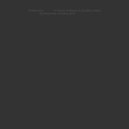
Powered by
phpBB
® Forum Software © phpBB Limited
Nederlandse vertaling door
phpBB.nl
.