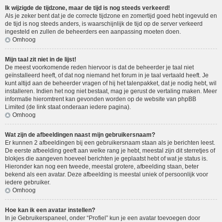
Ik wijzigde de tijdzone, maar de tijd is nog steeds verkeerd!
Als je zeker bent dat je de correcte tijdzone en zomertijd goed hebt ingevuld en
de tijd is nog steeds anders, is waarschijnlijk de tijd op de server verkeerd
ingesteld en zullen de beheerders een aanpassing moeten doen.
Omhoog
Mijn taal zit niet in de lijst!
De meest voorkomende reden hiervoor is dat de beheerder je taal niet
geïnstalleerd heeft, of dat nog niemand het forum in je taal vertaald heeft. Je
kunt altijd aan de beheerder vragen of hij het talenpakket, dat je nodig hebt, wil
installeren. Indien het nog niet bestaat, mag je gerust de vertaling maken. Meer
informatie hieromtrent kan gevonden worden op de website van phpBB
Limited (de link staat onderaan iedere pagina).
Omhoog
Wat zijn de afbeeldingen naast mijn gebruikersnaam?
Er kunnen 2 afbeeldingen bij een gebruikersnaam staan als je berichten leest.
De eerste afbeelding geeft aan welke rang je hebt, meestal zijn dit sterretjes of
blokjes die aangeven hoeveel berichten je geplaatst hebt of wat je status is.
Hieronder kan nog een tweede, meestal grotere, afbeelding staan, beter
bekend als een avatar. Deze afbeelding is meestal uniek of persoonlijk voor
iedere gebruiker.
Omhoog
Hoe kan ik een avatar instellen?
In je Gebruikerspaneel, onder “Profiel” kun je een avatar toevoegen door