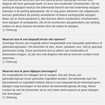
Net zoals bij de berichten kan een peiling alleen gewijzigd worden door
degene die hem gemaakt heeft, en door een moderator of beheerder. Om de
peiling te wijzigen moet je het allereerste bericht van het onderwerp wijzigen
(hieraan is de peiling gekoppeld). Als er nog geen stemmen zijn uitgebracht,
kunnen gebruikers de peiling verwijderen of iedere peilingsoptie wijzigen.
Maar, als er reeds gestemd is, dan kunnen alleen moderators of beheerders
hem wijzigen of verwijderen. Dit om te voorkomen dat gebruikers een peiling
maken en deze daarna vervalsen door de opties te wijzigen.
Omhoog
Waarom kan ik een bepaald forum niet openen?
Sommige forums zijn mogelijk alleen toegankelijk voor bepaalde gebruikers of
gebruikersgroepen. Om berichten te zien, lezen, plaatsen, enz. heb je speciale
permissies nodig. Deze permissies kun je alleen van moderators of
beheerders krijgen, zij zijn dus ook degene met wie je hierover contact moet
opnemen.
Omhoog
Waarom kan ik geen bijlagen toevoegen?
De mogelijkheid om bijlagen toe te voegen, kan per forum, per
gebruikersgroep of per gebruiker ingesteld worden. De beheerder kan het
bijvoorbeeld zo ingesteld hebben dat je in een bepaald forum helemaal geen
bijlagen mag toevoegen of dat alleen de beheerdersgroep dit mag. Neem
contact op met de beheerder als je niet zeker weet waarom je geen bijlagen
kan toevoegen.
Omhoog