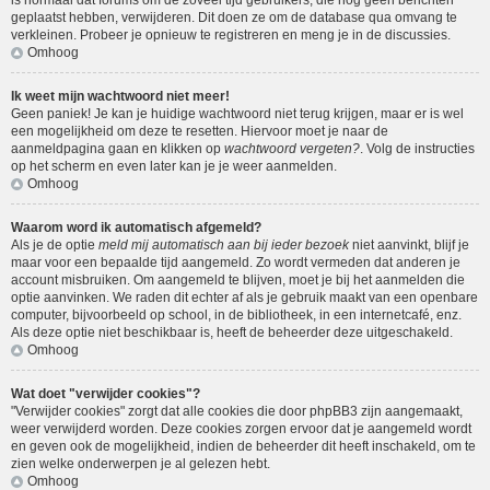
is normaal dat forums om de zoveel tijd gebruikers, die nog geen berichten
geplaatst hebben, verwijderen. Dit doen ze om de database qua omvang te
verkleinen. Probeer je opnieuw te registreren en meng je in de discussies.
Omhoog
Ik weet mijn wachtwoord niet meer!
Geen paniek! Je kan je huidige wachtwoord niet terug krijgen, maar er is wel
een mogelijkheid om deze te resetten. Hiervoor moet je naar de
aanmeldpagina gaan en klikken op
wachtwoord vergeten?
. Volg de instructies
op het scherm en even later kan je je weer aanmelden.
Omhoog
Waarom word ik automatisch afgemeld?
Als je de optie
meld mij automatisch aan bij ieder bezoek
niet aanvinkt, blijf je
maar voor een bepaalde tijd aangemeld. Zo wordt vermeden dat anderen je
account misbruiken. Om aangemeld te blijven, moet je bij het aanmelden die
optie aanvinken. We raden dit echter af als je gebruik maakt van een openbare
computer, bijvoorbeeld op school, in de bibliotheek, in een internetcafé, enz.
Als deze optie niet beschikbaar is, heeft de beheerder deze uitgeschakeld.
Omhoog
Wat doet "verwijder cookies"?
"Verwijder cookies" zorgt dat alle cookies die door phpBB3 zijn aangemaakt,
weer verwijderd worden. Deze cookies zorgen ervoor dat je aangemeld wordt
en geven ook de mogelijkheid, indien de beheerder dit heeft inschakeld, om te
zien welke onderwerpen je al gelezen hebt.
Omhoog