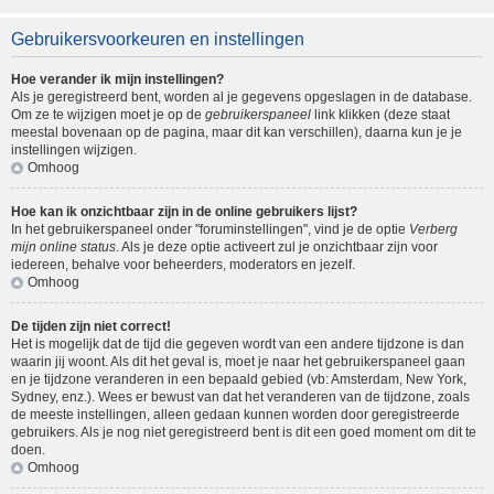
Gebruikersvoorkeuren en instellingen
Hoe verander ik mijn instellingen?
Als je geregistreerd bent, worden al je gegevens opgeslagen in de database.
Om ze te wijzigen moet je op de
gebruikerspaneel
link klikken (deze staat
meestal bovenaan op de pagina, maar dit kan verschillen), daarna kun je je
instellingen wijzigen.
Omhoog
Hoe kan ik onzichtbaar zijn in de online gebruikers lijst?
In het gebruikerspaneel onder "foruminstellingen", vind je de optie
Verberg
mijn online status
. Als je deze optie activeert zul je onzichtbaar zijn voor
iedereen, behalve voor beheerders, moderators en jezelf.
Omhoog
De tijden zijn niet correct!
Het is mogelijk dat de tijd die gegeven wordt van een andere tijdzone is dan
waarin jij woont. Als dit het geval is, moet je naar het gebruikerspaneel gaan
en je tijdzone veranderen in een bepaald gebied (vb: Amsterdam, New York,
Sydney, enz.). Wees er bewust van dat het veranderen van de tijdzone, zoals
de meeste instellingen, alleen gedaan kunnen worden door geregistreerde
gebruikers. Als je nog niet geregistreerd bent is dit een goed moment om dit te
doen.
Omhoog