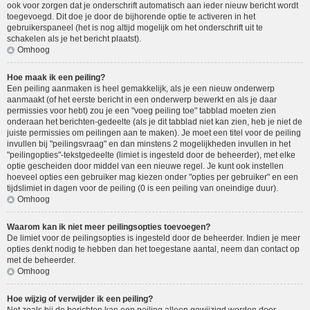
ook voor zorgen dat je onderschrift automatisch aan ieder nieuw bericht wordt
toegevoegd. Dit doe je door de bijhorende optie te activeren in het
gebruikerspaneel (het is nog altijd mogelijk om het onderschrift uit te
schakelen als je het bericht plaatst).
Omhoog
Hoe maak ik een peiling?
Een peiling aanmaken is heel gemakkelijk, als je een nieuw onderwerp
aanmaakt (of het eerste bericht in een onderwerp bewerkt en als je daar
permissies voor hebt) zou je een "voeg peiling toe" tabblad moeten zien
onderaan het berichten-gedeelte (als je dit tabblad niet kan zien, heb je niet de
juiste permissies om peilingen aan te maken). Je moet een titel voor de peiling
invullen bij "peilingsvraag" en dan minstens 2 mogelijkheden invullen in het
"peilingopties"-tekstgedeelte (limiet is ingesteld door de beheerder), met elke
optie gescheiden door middel van een nieuwe regel. Je kunt ook instellen
hoeveel opties een gebruiker mag kiezen onder "opties per gebruiker" en een
tijdslimiet in dagen voor de peiling (0 is een peiling van oneindige duur).
Omhoog
Waarom kan ik niet meer peilingsopties toevoegen?
De limiet voor de peilingsopties is ingesteld door de beheerder. Indien je meer
opties denkt nodig te hebben dan het toegestane aantal, neem dan contact op
met de beheerder.
Omhoog
Hoe wijzig of verwijder ik een peiling?