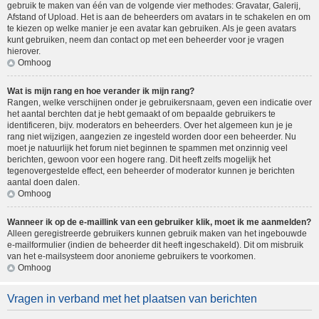
gebruik te maken van één van de volgende vier methodes: Gravatar, Galerij,
Afstand of Upload. Het is aan de beheerders om avatars in te schakelen en om
te kiezen op welke manier je een avatar kan gebruiken. Als je geen avatars
kunt gebruiken, neem dan contact op met een beheerder voor je vragen
hierover.
Omhoog
Wat is mijn rang en hoe verander ik mijn rang?
Rangen, welke verschijnen onder je gebruikersnaam, geven een indicatie over
het aantal berchten dat je hebt gemaakt of om bepaalde gebruikers te
identificeren, bijv. moderators en beheerders. Over het algemeen kun je je
rang niet wijzigen, aangezien ze ingesteld worden door een beheerder. Nu
moet je natuurlijk het forum niet beginnen te spammen met onzinnig veel
berichten, gewoon voor een hogere rang. Dit heeft zelfs mogelijk het
tegenovergestelde effect, een beheerder of moderator kunnen je berichten
aantal doen dalen.
Omhoog
Wanneer ik op de e-maillink van een gebruiker klik, moet ik me aanmelden?
Alleen geregistreerde gebruikers kunnen gebruik maken van het ingebouwde
e-mailformulier (indien de beheerder dit heeft ingeschakeld). Dit om misbruik
van het e-mailsysteem door anonieme gebruikers te voorkomen.
Omhoog
Vragen in verband met het plaatsen van berichten