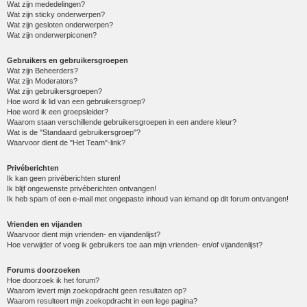
Wat zijn mededelingen?
Wat zijn sticky onderwerpen?
Wat zijn gesloten onderwerpen?
Wat zijn onderwerpiconen?
Gebruikers en gebruikersgroepen
Wat zijn Beheerders?
Wat zijn Moderators?
Wat zijn gebruikersgroepen?
Hoe word ik lid van een gebruikersgroep?
Hoe word ik een groepsleider?
Waarom staan verschillende gebruikersgroepen in een andere kleur?
Wat is de "Standaard gebruikersgroep"?
Waarvoor dient de "Het Team"-link?
Privéberichten
Ik kan geen privéberichten sturen!
Ik blijf ongewenste privéberichten ontvangen!
Ik heb spam of een e-mail met ongepaste inhoud van iemand op dit forum ontvangen!
Vrienden en vijanden
Waarvoor dient mijn vrienden- en vijandenlijst?
Hoe verwijder of voeg ik gebruikers toe aan mijn vrienden- en/of vijandenlijst?
Forums doorzoeken
Hoe doorzoek ik het forum?
Waarom levert mijn zoekopdracht geen resultaten op?
Waarom resulteert mijn zoekopdracht in een lege pagina?