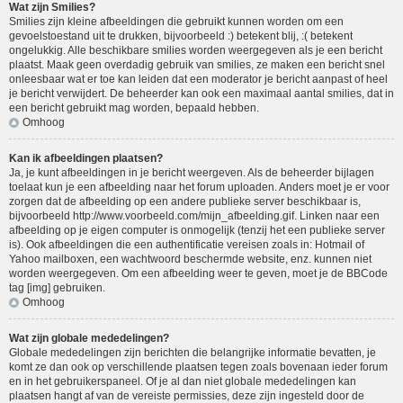
Wat zijn Smilies?
Smilies zijn kleine afbeeldingen die gebruikt kunnen worden om een
gevoelstoestand uit te drukken, bijvoorbeeld :) betekent blij, :( betekent
ongelukkig. Alle beschikbare smilies worden weergegeven als je een bericht
plaatst. Maak geen overdadig gebruik van smilies, ze maken een bericht snel
onleesbaar wat er toe kan leiden dat een moderator je bericht aanpast of heel
je bericht verwijdert. De beheerder kan ook een maximaal aantal smilies, dat in
een bericht gebruikt mag worden, bepaald hebben.
Omhoog
Kan ik afbeeldingen plaatsen?
Ja, je kunt afbeeldingen in je bericht weergeven. Als de beheerder bijlagen
toelaat kun je een afbeelding naar het forum uploaden. Anders moet je er voor
zorgen dat de afbeelding op een andere publieke server beschikbaar is,
bijvoorbeeld http://www.voorbeeld.com/mijn_afbeelding.gif. Linken naar een
afbeelding op je eigen computer is onmogelijk (tenzij het een publieke server
is). Ook afbeeldingen die een authentificatie vereisen zoals in: Hotmail of
Yahoo mailboxen, een wachtwoord beschermde website, enz. kunnen niet
worden weergegeven. Om een afbeelding weer te geven, moet je de BBCode
tag [img] gebruiken.
Omhoog
Wat zijn globale mededelingen?
Globale mededelingen zijn berichten die belangrijke informatie bevatten, je
komt ze dan ook op verschillende plaatsen tegen zoals bovenaan ieder forum
en in het gebruikerspaneel. Of je al dan niet globale mededelingen kan
plaatsen hangt af van de vereiste permissies, deze zijn ingesteld door de