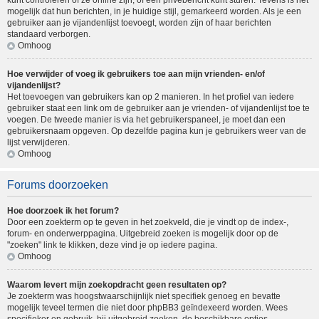
kunt controleren of ze online zijn, of een privébericht kunt sturen. Tevens is het
mogelijk dat hun berichten, in je huidige stijl, gemarkeerd worden. Als je een
gebruiker aan je vijandenlijst toevoegt, worden zijn of haar berichten
standaard verborgen.
Omhoog
Hoe verwijder of voeg ik gebruikers toe aan mijn vrienden- en/of
vijandenlijst?
Het toevoegen van gebruikers kan op 2 manieren. In het profiel van iedere
gebruiker staat een link om de gebruiker aan je vrienden- of vijandenlijst toe te
voegen. De tweede manier is via het gebruikerspaneel, je moet dan een
gebruikersnaam opgeven. Op dezelfde pagina kun je gebruikers weer van de
lijst verwijderen.
Omhoog
Forums doorzoeken
Hoe doorzoek ik het forum?
Door een zoekterm op te geven in het zoekveld, die je vindt op de index-,
forum- en onderwerppagina. Uitgebreid zoeken is mogelijk door op de
"zoeken" link te klikken, deze vind je op iedere pagina.
Omhoog
Waarom levert mijn zoekopdracht geen resultaten op?
Je zoekterm was hoogstwaarschijnlijk niet specifiek genoeg en bevatte
mogelijk teveel termen die niet door phpBB3 geïndexeerd worden. Wees