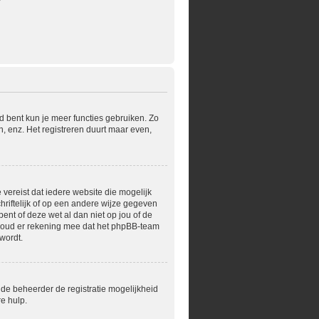
?
rd bent kun je meer functies gebruiken. Zo
, enz. Het registreren duurt maar even,
 vereist dat iedere website die mogelijk
riftelijk of op een andere wijze gegeven
ent of deze wet al dan niet op jou of de
 Houd er rekening mee dat het phpBB-team
wordt.
 de beheerder de registratie mogelijkheid
e hulp.