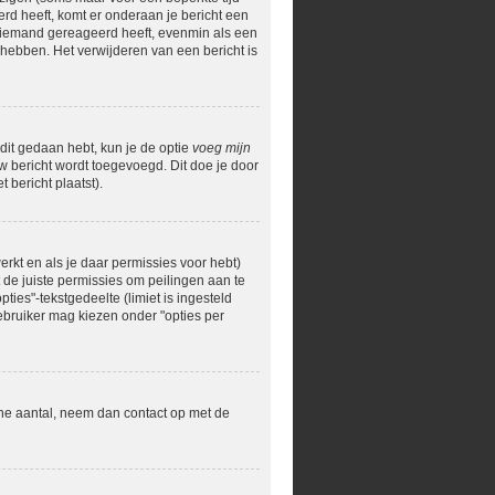
erd heeft, komt er onderaan je bericht een
og niemand gereageerd heeft, evenmin als een
hebben. Het verwijderen van een bericht is
 dit gedaan hebt, kun je de optie
voeg mijn
uw bericht wordt toegevoegd. Dit doe je door
 bericht plaatst).
rkt en als je daar permissies voor hebt)
t de juiste permissies om peilingen aan te
ties"-tekstgedeelte (limiet is ingesteld
ebruiker mag kiezen onder "opties per
ane aantal, neem dan contact op met de