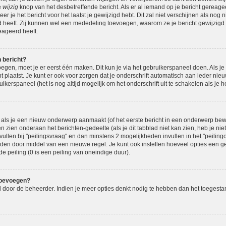
e
wijzig
knop van het desbetreffende bericht. Als er al iemand op je bericht gereage
eer je het bericht voor het laatst je gewijzigd hebt. Dit zal niet verschijnen als n
d heeft. Zij kunnen wel een mededeling toevoegen, waarom ze je bericht gewijzigd 
eageerd heeft.
n bericht?
oegen, moet je er eerst één maken. Dit kun je via het gebruikerspaneel doen. Als je
t plaatst. Je kunt er ook voor zorgen dat je onderschrift automatisch aan ieder nie
ikerspaneel (het is nog altijd mogelijk om het onderschrift uit te schakelen als je het
als je een nieuw onderwerp aanmaakt (of het eerste bericht in een onderwerp bewe
n zien onderaan het berichten-gedeelte (als je dit tabblad niet kan zien, heb je nie
vullen bij "peilingsvraag" en dan minstens 2 mogelijkheden invullen in het "peilingop
den door middel van een nieuwe regel. Je kunt ook instellen hoeveel opties een g
de peiling (0 is een peiling van oneindige duur).
toevoegen?
eld door de beheerder. Indien je meer opties denkt nodig te hebben dan het toegest