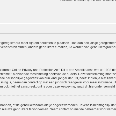
Hoe neem ik contact op met een beheerder
t geregistreerd moet zijn om berichten te plaatsen. Hoe dan ook, als je geregistree
ivéberichten sturen, andere gebruikers e-mailen, lid worden van gebruikersgroepen
ldren’s Online Privacy and Protection Act". Dit is een Amerikaanse wet uit 1998 die
rzamelt, hiervoor de toestemming heeft van de ouders. Deze toestemming moet sch
e persoonlijke gegevens van hun kind, jonger dan 13, heeft. Indien je niet zeker b
passing is, neem dan contact op met een juridisch raadgever voor meer informatie.
en ook niet het aanspreekpunt is voor deze wetgeving, tenzij dit hieronder vermeld 
rbannen, of de gebruikersnaam die je opgeeft verboden. Tevens is het mogelijk dat
van nieuwe gebruikers te voorkomen. Neem contact op met de beheerder voor verder