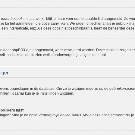
j ieder bezoek
niet aanvinkt, blijf je maar voor een bepaalde tijd aangemeld. Zo w
je bij het aanmelden die optie aanvinken. We raden dit echter af als je gebruik 
n een internetcafé, enz. Als deze optie niet beschikbaar is, heeft de beheerder deze
s die door phpBB3 zijn aangemaakt, weer verwijderd worden. Deze cookies zorgen 
eeft inschakeld, om te zien welke onderwerpen je al gelezen hebt.
ingen
gevens opgeslagen in de database. Om ze te wijzigen moet je op de
gebruikerspane
llen), daarna kun je je instellingen wijzigen.
bruikers lijst?
ingen", vind je de optie
Verberg mijn online status
. Als je deze optie activeert zul 