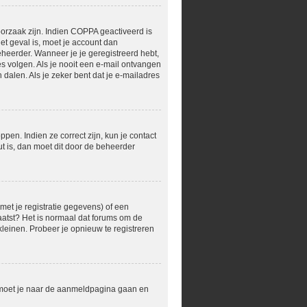
orzaak zijn. Indien COPPA geactiveerd is
het geval is, moet je account dan
heerder. Wanneer je je geregistreerd hebt,
s volgen. Als je nooit een e-mail ontvangen
dalen. Als je zeker bent dat je e-mailadres
en. Indien ze correct zijn, kun je contact
t is, dan moet dit door de beheerder
et je registratie gegevens) of een
laatst? Het is normaal dat forums om de
leinen. Probeer je opnieuw te registreren
r moet je naar de aanmeldpagina gaan en