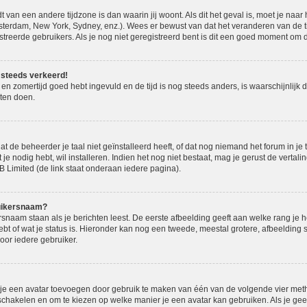
t van een andere tijdzone is dan waarin jij woont. Als dit het geval is, moet je naa
terdam, New York, Sydney, enz.). Wees er bewust van dat het veranderen van de ti
eerde gebruikers. Als je nog niet geregistreerd bent is dit een goed moment om di
og steeds verkeerd!
e en zomertijd goed hebt ingevuld en de tijd is nog steeds anders, is waarschijnlijk 
ten doen.
de beheerder je taal niet geïnstalleerd heeft, of dat nog niemand het forum in je ta
 je nodig hebt, wil installeren. Indien het nog niet bestaat, mag je gerust de verta
Limited (de link staat onderaan iedere pagina).
ruikersnaam?
naam staan als je berichten leest. De eerste afbeelding geeft aan welke rang je hebt
bt of wat je status is. Hieronder kan nog een tweede, meestal grotere, afbeelding 
voor iedere gebruiker.
n je een avatar toevoegen door gebruik te maken van één van de volgende vier metho
 schakelen en om te kiezen op welke manier je een avatar kan gebruiken. Als je ge