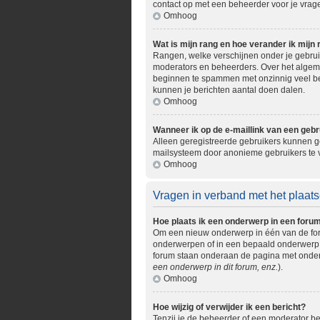
contact op met een beheerder voor je vrage
Omhoog
Wat is mijn rang en hoe verander ik mijn 
Rangen, welke verschijnen onder je gebruik
moderators en beheerders. Over het algemee
beginnen te spammen met onzinnig veel ber
kunnen je berichten aantal doen dalen.
Omhoog
Wanneer ik op de e-maillink van een gebr
Alleen geregistreerde gebruikers kunnen ge
mailsysteem door anonieme gebruikers te
Omhoog
Vragen in verband met het plaats
Hoe plaats ik een onderwerp in een foru
Om een nieuw onderwerp in één van de foru
onderwerpen of in een bepaald onderwerp. M
forum staan onderaan de pagina met onderw
een onderwerp in dit forum, enz.
).
Omhoog
Hoe wijzig of verwijder ik een bericht?
Tenzij je de beheerder of een moderator ben