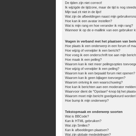
De tijden zijn niet correct!
Ik wijzigde de tijdzone, maar de tijd is nog steed
Mijn taal zit niet in de lijst!
Wat zijn de afbeeldingen naast mijn gebruikers
Hoe kan ik een avatar instellen?
Wat is mijn rang en hoe verander ik mijn rang?
Wanneer ik op de e-maillink van een gebruiker k
Vragen in verband met het plaatsen van beri
Hoe plaats ik een onderwerp in een forum of ma
Hoe wijzig of verwijder ik een bericht?
Hoe voeg ik een onderschrift toe aan mijn berich
Hoe maak ik een peiling?
Waarom kan ik niet meer peilingsopties toevoeg
Hoe wijzig of verwijder ik een peiling?
Waarom kan ik een bepaald forum niet openen?
Waarom kan ik geen bijlagen toevoegen?
Waarom ontving ik een waarschuwing?
Hoe kan ik berichten aan een moderator melden
Waarvoor dient de "Opslaan"-knop bij het plaats
Waarom moet mijn bericht goedgekeurd worden
Hoe bump ik mijn onderwerp?
Tekstopmaak en onderwerp soorten
Wat is BBCode?
Kan ik HTML gebruiken?
Wat zijn Smilies?
Kan ik afbeeldingen plaatsen?
Wat zijn globale mededelingen?