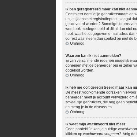
Ik ben geregistreerd maar kan niet aanm
Controleer eerst of je gebruikersnaam en w
en je tijdens het registratieproces opgaf da
geactiveerd worden? Sommige forums vereis
werd ook medegedeeld of dit al dan niet no
hebt, was het opgegeven e-mailadres dan we
correct was, neem dan contact op met de b
Omhoog
Waarom kan ik niet aanmelden?
Er zijn verschillende redenen mogelijk waar
opnemen met de beheerder om er zeker van t
opgelost worden.
Omhoog
Ik heb me ooit geregistreerd maar kan n
De meest voorkomende oorzaken hiervoor zi
beheerder heeft je account verwijderd om éé
zoveel tijd gebruikers, die nog geen beric
en meng je in de discussies.
Omhoog
Ik weet mijn wachtwoord niet meer!
Geen paniek! Je kan je huidige wachtwoord
klikken op
wachtwoord vergeten?
. Volg de