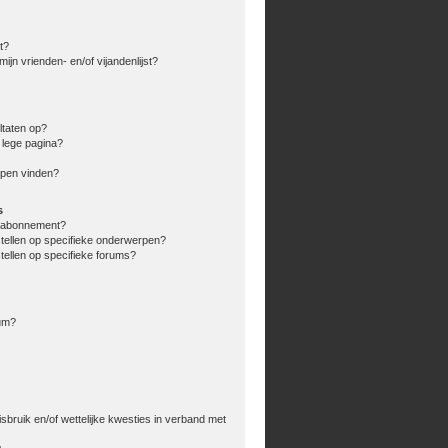
t?
ijn vrienden- en/of vijandenlijst?
ltaten op?
 lege pagina?
rpen vinden?
s
en abonnement?
stellen op specifieke onderwerpen?
tellen op specifieke forums?
rum?
bruik en/of wettelijke kwesties in verband met