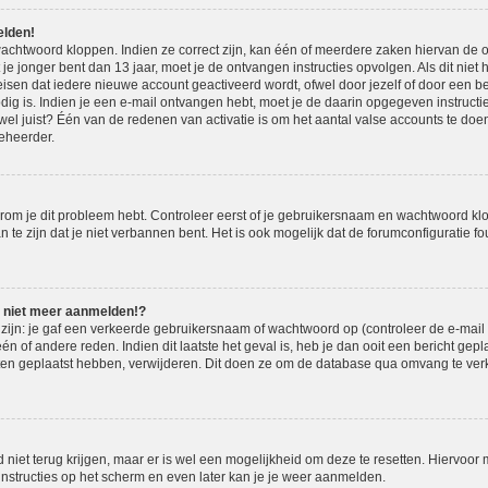
elden!
achtwoord kloppen. Indien ze correct zijn, kan één of meerdere zaken hiervan de o
t je jonger bent dan 13 jaar, moet je de ontvangen instructies opvolgen. Als dit niet 
en dat iedere nieuwe account geactiveerd wordt, ofwel door jezelf of door een be
dig is. Indien je een e-mail ontvangen hebt, moet je de daarin opgegeven instructie
l juist? Één van de redenen van activatie is om het aantal valse accounts te doen 
eheerder.
om je dit probleem hebt. Controleer eerst of je gebruikersnaam en wachtwoord klopp
e zijn dat je niet verbannen bent. Het is ook mogelijk dat de forumconfiguratie fou
u niet meer aanmelden!?
jn: je gaf een verkeerde gebruikersnaam of wachtwoord op (controleer de e-mail m
n of andere reden. Indien dit laatste het geval is, heb je dan ooit een bericht gep
hten geplaatst hebben, verwijderen. Dit doen ze om de database qua omvang te verk
 niet terug krijgen, maar er is wel een mogelijkheid om deze te resetten. Hiervoo
 instructies op het scherm en even later kan je je weer aanmelden.