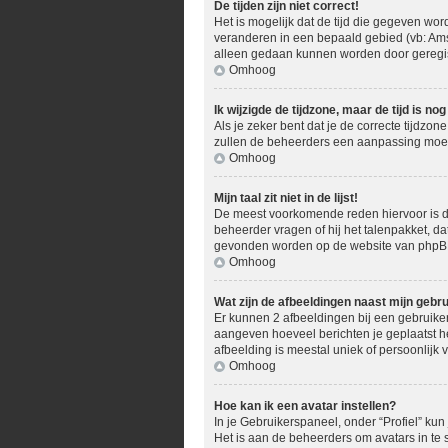
De tijden zijn niet correct!
Het is mogelijk dat de tijd die gegeven word
veranderen in een bepaald gebied (vb: Ams
alleen gedaan kunnen worden door geregistr
Omhoog
Ik wijzigde de tijdzone, maar de tijd is n
Als je zeker bent dat je de correcte tijdzon
zullen de beheerders een aanpassing moe
Omhoog
Mijn taal zit niet in de lijst!
De meest voorkomende reden hiervoor is dat 
beheerder vragen of hij het talenpakket, dat
gevonden worden op de website van phpBB 
Omhoog
Wat zijn de afbeeldingen naast mijn geb
Er kunnen 2 afbeeldingen bij een gebruikers
aangeven hoeveel berichten je geplaatst he
afbeelding is meestal uniek of persoonlijk 
Omhoog
Hoe kan ik een avatar instellen?
In je Gebruikerspaneel, onder “Profiel” ku
Het is aan de beheerders om avatars in te