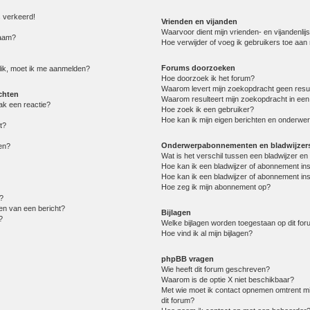
s verkeerd!
Vrienden en vijanden
Waarvoor dient mijn vrienden- en vijandenlijs
naam?
Hoe verwijder of voeg ik gebruikers toe aan m
Forums doorzoeken
lik, moet ik me aanmelden?
Hoe doorzoek ik het forum?
Waarom levert mijn zoekopdracht geen resu
chten
Waarom resulteert mijn zoekopdracht in een
ak een reactie?
Hoe zoek ik een gebruiker?
Hoe kan ik mijn eigen berichten en onderwe
t?
Onderwerpabonnementen en bladwijzer
en?
Wat is het verschil tussen een bladwijzer 
Hoe kan ik een bladwijzer of abonnement in
Hoe kan ik een bladwijzer of abonnement ins
Hoe zeg ik mijn abonnement op?
?
en van een bericht?
Bijlagen
?
Welke bijlagen worden toegestaan op dit fo
Hoe vind ik al mijn bijlagen?
phpBB vragen
Wie heeft dit forum geschreven?
Waarom is de optie X niet beschikbaar?
Met wie moet ik contact opnemen omtrent mis
dit forum?