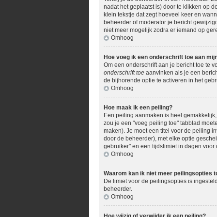
nadat het geplaatst is) door te klikken op d
klein tekstje dat zegt hoeveel keer en wann
beheerder of moderator je bericht gewijzig
niet meer mogelijk zodra er iemand op ger
Omhoog
Hoe voeg ik een onderschrift toe aan mij
Om een onderschrift aan je bericht toe te v
onderschrift toe
aanvinken als je een berich
de bijhorende optie te activeren in het gebru
Omhoog
Hoe maak ik een peiling?
Een peiling aanmaken is heel gemakkelijk, 
zou je een "voeg peiling toe" tabblad moete
maken). Je moet een titel voor de peiling in
door de beheerder), met elke optie geschei
gebruiker" en een tijdslimiet in dagen voor 
Omhoog
Waarom kan ik niet meer peilingsopties 
De limiet voor de peilingsopties is ingest
beheerder.
Omhoog
Hoe wijzig of verwijder ik een peiling?