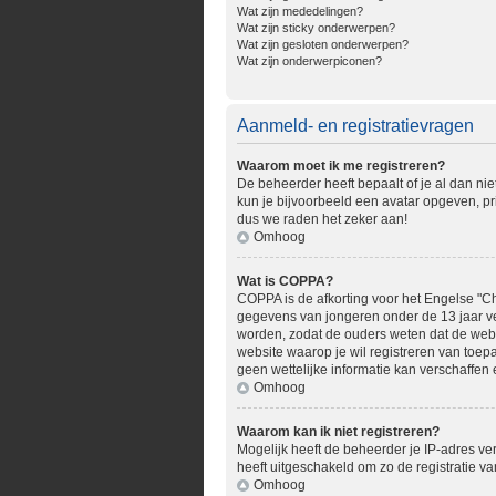
Wat zijn mededelingen?
Wat zijn sticky onderwerpen?
Wat zijn gesloten onderwerpen?
Wat zijn onderwerpiconen?
Aanmeld- en registratievragen
Waarom moet ik me registreren?
De beheerder heeft bepaalt of je al dan nie
kun je bijvoorbeeld een avatar opgeven, pr
dus we raden het zeker aan!
Omhoog
Wat is COPPA?
COPPA is de afkorting voor het Engelse "Chi
gegevens van jongeren onder de 13 jaar ve
worden, zodat de ouders weten dat de websit
website waarop je wil registreren van toe
geen wettelijke informatie kan verschaffen 
Omhoog
Waarom kan ik niet registreren?
Mogelijk heeft de beheerder je IP-adres ve
heeft uitgeschakeld om zo de registratie 
Omhoog