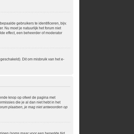
paalde gebruikers te identificeren, bijv.
 Nu moet je natuurlijk het forum niet
lde effect, een beheerder of moderator
geschakeld). Dit om misbruik van het e-
rende knop op ofwel de pagina met
issies die je al dan niet hebt in het
orum plaatsen, je mag niet antwoorden op
jzigen (soms maar voor een beperkte tijd