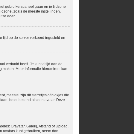
r het gebruikerspaneel gaan en je tijdzone
jdzone, zoals de meeste instellingen,
t te doen.
de tijd op de server verkeerd ingesteld en
al vertaald heeft. Je kunt altijd aan de
ling maken. Meer informatie hieromtrent kan
, meestal zijn dit sterretjes of blokjes die
staan, beter bekend als een avatar. Deze
des: Gravatar, Galerij, Afstand of Upload.
en avatars kunt gebruiken, neem dan