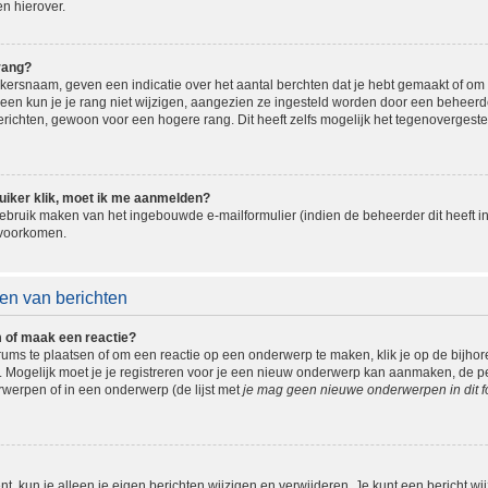
n hierover.
rang?
ersnaam, geven een indicatie over het aantal berchten dat je hebt gemaakt of om be
n kun je je rang niet wijzigen, aangezien ze ingesteld worden door een beheerder.
ichten, gewoon voor een hogere rang. Dit heeft zelfs mogelijk het tegenovergeste
uiker klik, moet ik me aanmelden?
bruik maken van het ingebouwde e-mailformulier (indien de beheerder dit heeft in
 voorkomen.
en van berichten
m of maak een reactie?
ms te plaatsen of om een reactie op een onderwerp te maken, klik je op de bijho
ogelijk moet je je registreren voor je een nieuw onderwerp kan aanmaken, de perm
erpen of in een onderwerp (de lijst met
je mag geen nieuwe onderwerpen in dit f
t, kun je alleen je eigen berichten wijzigen en verwijderen. Je kunt een bericht wi