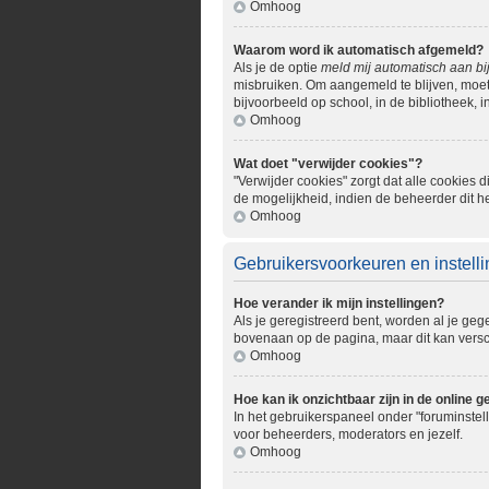
Omhoog
Waarom word ik automatisch afgemeld?
Als je de optie
meld mij automatisch aan bi
misbruiken. Om aangemeld te blijven, moet 
bijvoorbeeld op school, in de bibliotheek, i
Omhoog
Wat doet "verwijder cookies"?
"Verwijder cookies" zorgt dat alle cookie
de mogelijkheid, indien de beheerder dit h
Omhoog
Gebruikersvoorkeuren en instell
Hoe verander ik mijn instellingen?
Als je geregistreerd bent, worden al je ge
bovenaan op de pagina, maar dit kan verschi
Omhoog
Hoe kan ik onzichtbaar zijn in de online ge
In het gebruikerspaneel onder "foruminstell
voor beheerders, moderators en jezelf.
Omhoog