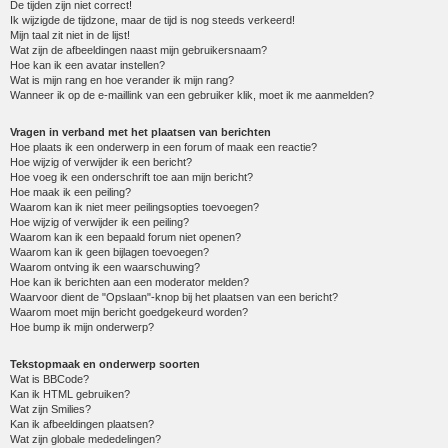
De tijden zijn niet correct!
Ik wijzigde de tijdzone, maar de tijd is nog steeds verkeerd!
Mijn taal zit niet in de lijst!
Wat zijn de afbeeldingen naast mijn gebruikersnaam?
Hoe kan ik een avatar instellen?
Wat is mijn rang en hoe verander ik mijn rang?
Wanneer ik op de e-maillink van een gebruiker klik, moet ik me aanmelden?
Vragen in verband met het plaatsen van berichten
Hoe plaats ik een onderwerp in een forum of maak een reactie?
Hoe wijzig of verwijder ik een bericht?
Hoe voeg ik een onderschrift toe aan mijn bericht?
Hoe maak ik een peiling?
Waarom kan ik niet meer peilingsopties toevoegen?
Hoe wijzig of verwijder ik een peiling?
Waarom kan ik een bepaald forum niet openen?
Waarom kan ik geen bijlagen toevoegen?
Waarom ontving ik een waarschuwing?
Hoe kan ik berichten aan een moderator melden?
Waarvoor dient de "Opslaan"-knop bij het plaatsen van een bericht?
Waarom moet mijn bericht goedgekeurd worden?
Hoe bump ik mijn onderwerp?
Tekstopmaak en onderwerp soorten
Wat is BBCode?
Kan ik HTML gebruiken?
Wat zijn Smilies?
Kan ik afbeeldingen plaatsen?
Wat zijn globale mededelingen?