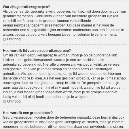
Wat zijn gebruikersgroepen?
Als de beheerder gebruikers wil groeperen, kan hij/zij dit doen door middel van
gebruikersgroepen. Gebruikers kunnen van meerdere groepen lid zijn (dit
verschilt per forum), deze groepen kunnen verschillende
permissies/toegangspermissies hebben. Op deze manier is het voor de
beheerder een stuk gemakkelijker meerdere moderators aan een forum toe te
wijzen, bepaalde gebruikers toegang tot een privéforum te verlenen, enz.
Omhoog
Hoe word ik lid van een gebruikersgroep?
Om lid van een gebruikersgroep te worden, moet je op de bijhorende link
klikken in het gebruikerspaneel, waarna je een overzicht van alle
gebruikersgroepen krijgt. Niet alle groepen zijn vrij toegankelijk, ze vereisen
een goedkeuring van je lidmaatschap en hebben soms zelf verborgen
gebruikers. Als het een open groep is, kan je lid worden door op de hiervoor
dienende knop te klikken. Als het een gesloten groep is, kan je je lidmaatschap
aanvragen door op de bijhorende knop te klikken. De groepsleider moet je
aanvraag dan goedkeuren, hij of zij vraagt mogelijk waarom je lid wil worden.
Indien je niet tot een groep toegelaten wordt, moet je de groepsleider niet
lastig vallen, hij of zij heeft een reden om je te weigeren.
Omhoog
Hoe word ik een groepsleider?
Gebruikersgroepen worden door de beheerder gemaakt, deze beslist dus ook
wie de groepsleider is. Als je een gebruikersgroep wil starten, moet je contact
opnemen met de beheerder, dit kan door hem/haar een privébericht te sturen.