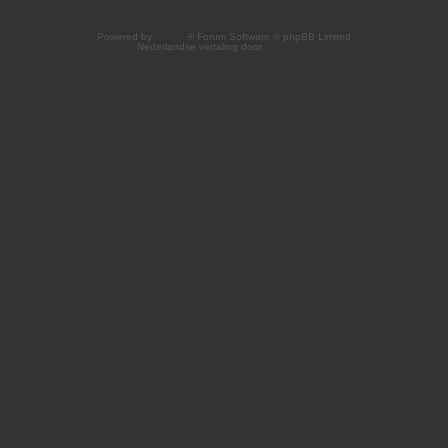
Powered by
phpBB
® Forum Software © phpBB Limited
Nederlandse vertaling door
phpBB.nl
.