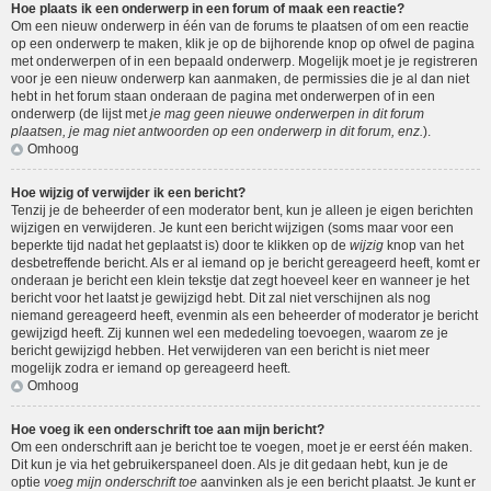
Hoe plaats ik een onderwerp in een forum of maak een reactie?
Om een nieuw onderwerp in één van de forums te plaatsen of om een reactie
op een onderwerp te maken, klik je op de bijhorende knop op ofwel de pagina
met onderwerpen of in een bepaald onderwerp. Mogelijk moet je je registreren
voor je een nieuw onderwerp kan aanmaken, de permissies die je al dan niet
hebt in het forum staan onderaan de pagina met onderwerpen of in een
onderwerp (de lijst met
je mag geen nieuwe onderwerpen in dit forum
plaatsen, je mag niet antwoorden op een onderwerp in dit forum, enz.
).
Omhoog
Hoe wijzig of verwijder ik een bericht?
Tenzij je de beheerder of een moderator bent, kun je alleen je eigen berichten
wijzigen en verwijderen. Je kunt een bericht wijzigen (soms maar voor een
beperkte tijd nadat het geplaatst is) door te klikken op de
wijzig
knop van het
desbetreffende bericht. Als er al iemand op je bericht gereageerd heeft, komt er
onderaan je bericht een klein tekstje dat zegt hoeveel keer en wanneer je het
bericht voor het laatst je gewijzigd hebt. Dit zal niet verschijnen als nog
niemand gereageerd heeft, evenmin als een beheerder of moderator je bericht
gewijzigd heeft. Zij kunnen wel een mededeling toevoegen, waarom ze je
bericht gewijzigd hebben. Het verwijderen van een bericht is niet meer
mogelijk zodra er iemand op gereageerd heeft.
Omhoog
Hoe voeg ik een onderschrift toe aan mijn bericht?
Om een onderschrift aan je bericht toe te voegen, moet je er eerst één maken.
Dit kun je via het gebruikerspaneel doen. Als je dit gedaan hebt, kun je de
optie
voeg mijn onderschrift toe
aanvinken als je een bericht plaatst. Je kunt er