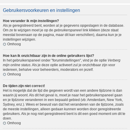
Gebruikersvoorkeuren en instellingen
Hoe verander ik mijn instellingen?
Als je geregistreerd bent, worden al je gegevens opgeslagen in de database.
Om ze te wijzigen moet je op de
gebruikerspaneel
link klikken (deze staat
meestal bovenaan op de pagina, maar dit kan verschillen), daarna kun je je
instellingen wijzigen.
Omhoog
Hoe kan ik onzichtbaar zijn in de online gebruikers lijst?
In het gebruikerspaneel onder "foruminstellingen", vind je de optie
Verberg
mijn online status
. Als je deze optie activeert zul je onzichtbaar zijn voor
iedereen, behalve voor beheerders, moderators en jezelf.
Omhoog
De tijden zijn niet correct!
Het is mogelijk dat de tijd die gegeven wordt van een andere tijdzone is dan
waarin jij woont. Als dit het geval is, moet je naar het gebruikerspaneel gaan
en je tijdzone veranderen in een bepaald gebied (vb: Amsterdam, New York,
Sydney, enz.). Wees er bewust van dat het veranderen van de tijdzone, zoals
de meeste instellingen, alleen gedaan kunnen worden door geregistreerde
gebruikers. Als je nog niet geregistreerd bent is dit een goed moment om dit te
doen.
Omhoog