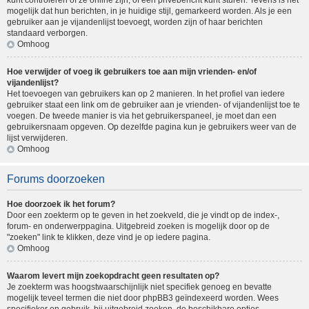
kunt controleren of ze online zijn, of een privébericht kunt sturen. Tevens is het
mogelijk dat hun berichten, in je huidige stijl, gemarkeerd worden. Als je een
gebruiker aan je vijandenlijst toevoegt, worden zijn of haar berichten
standaard verborgen.
Omhoog
Hoe verwijder of voeg ik gebruikers toe aan mijn vrienden- en/of
vijandenlijst?
Het toevoegen van gebruikers kan op 2 manieren. In het profiel van iedere
gebruiker staat een link om de gebruiker aan je vrienden- of vijandenlijst toe te
voegen. De tweede manier is via het gebruikerspaneel, je moet dan een
gebruikersnaam opgeven. Op dezelfde pagina kun je gebruikers weer van de
lijst verwijderen.
Omhoog
Forums doorzoeken
Hoe doorzoek ik het forum?
Door een zoekterm op te geven in het zoekveld, die je vindt op de index-,
forum- en onderwerppagina. Uitgebreid zoeken is mogelijk door op de
"zoeken" link te klikken, deze vind je op iedere pagina.
Omhoog
Waarom levert mijn zoekopdracht geen resultaten op?
Je zoekterm was hoogstwaarschijnlijk niet specifiek genoeg en bevatte
mogelijk teveel termen die niet door phpBB3 geïndexeerd worden. Wees