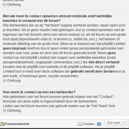
Ideeën sectie
.
Omhoog
Met wie moet ik contact opnemen omtrent misbruik en/of wettelijke
kwesties in verband met dit forum?
Alle beheerders die op de "het team"-pagina vermeld worden, staan open voor
je klachten. Als je geen reactie hebt gekregen, kun je contact opnemen met de
eigenaar van het domein (dmv een
whois lookup
) of, als dit forum op een gratis
host staat (bijvoorbeeld xsbb.nl, nl.forums.cc, dotbb.be, enz.), het beheer of
misbruik-afdeling van de gratis host. Wees je er bewust van dat phpBB Limited
geen inspraak
heeft en dus in geen enkel geval aansprakelijk gehouden kan
worden over hoe, waar en door wie dit forum gebruikt wordt. Neem
geen
contact op met phpBB Limited met vragen over wettelijke kwesties (zoals
aanspreekbaarheid, ongepaste commentaar, enz.) die
niet direct verband
houden met de phpBB.com-website of de phpBB-software. Als je phpBB
Limited toch e-mailt over deze software die
gebruikt wordt door derden
kun je
een korte, of helemaal geen, reactie verwachten.
Omhoog
Hoe neem ik contact op met een beheerder?
Alle gebruikers van het forum kunnen gebruik maken van het “Contact”-
formulier als deze optie is ingeschakeld door de beheerders.
Leden van het forum kunnen ook gebruik maken van de “Het Team”-link.
Omhoog
Ga naar
Forumoverzicht
Contact