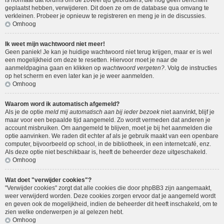
is normaal dat forums om de zoveel tijd gebruikers, die nog geen berichten
geplaatst hebben, verwijderen. Dit doen ze om de database qua omvang te
verkleinen. Probeer je opnieuw te registreren en meng je in de discussies.
Omhoog
Ik weet mijn wachtwoord niet meer!
Geen paniek! Je kan je huidige wachtwoord niet terug krijgen, maar er is wel
een mogelijkheid om deze te resetten. Hiervoor moet je naar de
aanmeldpagina gaan en klikken op
wachtwoord vergeten?
. Volg de instructies
op het scherm en even later kan je je weer aanmelden.
Omhoog
Waarom word ik automatisch afgemeld?
Als je de optie
meld mij automatisch aan bij ieder bezoek
niet aanvinkt, blijf je
maar voor een bepaalde tijd aangemeld. Zo wordt vermeden dat anderen je
account misbruiken. Om aangemeld te blijven, moet je bij het aanmelden die
optie aanvinken. We raden dit echter af als je gebruik maakt van een openbare
computer, bijvoorbeeld op school, in de bibliotheek, in een internetcafé, enz.
Als deze optie niet beschikbaar is, heeft de beheerder deze uitgeschakeld.
Omhoog
Wat doet "verwijder cookies"?
"Verwijder cookies" zorgt dat alle cookies die door phpBB3 zijn aangemaakt,
weer verwijderd worden. Deze cookies zorgen ervoor dat je aangemeld wordt
en geven ook de mogelijkheid, indien de beheerder dit heeft inschakeld, om te
zien welke onderwerpen je al gelezen hebt.
Omhoog