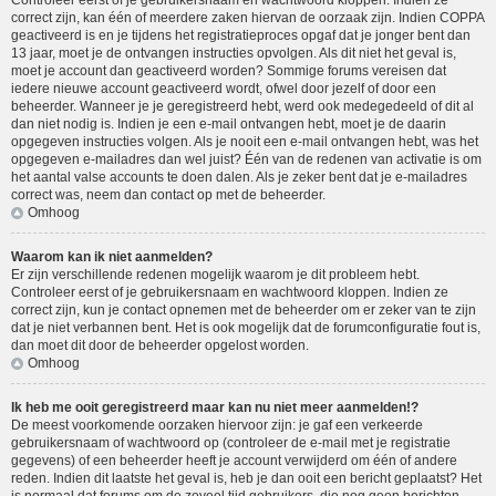
Controleer eerst of je gebruikersnaam en wachtwoord kloppen. Indien ze
correct zijn, kan één of meerdere zaken hiervan de oorzaak zijn. Indien COPPA
geactiveerd is en je tijdens het registratieproces opgaf dat je jonger bent dan
13 jaar, moet je de ontvangen instructies opvolgen. Als dit niet het geval is,
moet je account dan geactiveerd worden? Sommige forums vereisen dat
iedere nieuwe account geactiveerd wordt, ofwel door jezelf of door een
beheerder. Wanneer je je geregistreerd hebt, werd ook medegedeeld of dit al
dan niet nodig is. Indien je een e-mail ontvangen hebt, moet je de daarin
opgegeven instructies volgen. Als je nooit een e-mail ontvangen hebt, was het
opgegeven e-mailadres dan wel juist? Één van de redenen van activatie is om
het aantal valse accounts te doen dalen. Als je zeker bent dat je e-mailadres
correct was, neem dan contact op met de beheerder.
Omhoog
Waarom kan ik niet aanmelden?
Er zijn verschillende redenen mogelijk waarom je dit probleem hebt.
Controleer eerst of je gebruikersnaam en wachtwoord kloppen. Indien ze
correct zijn, kun je contact opnemen met de beheerder om er zeker van te zijn
dat je niet verbannen bent. Het is ook mogelijk dat de forumconfiguratie fout is,
dan moet dit door de beheerder opgelost worden.
Omhoog
Ik heb me ooit geregistreerd maar kan nu niet meer aanmelden!?
De meest voorkomende oorzaken hiervoor zijn: je gaf een verkeerde
gebruikersnaam of wachtwoord op (controleer de e-mail met je registratie
gegevens) of een beheerder heeft je account verwijderd om één of andere
reden. Indien dit laatste het geval is, heb je dan ooit een bericht geplaatst? Het