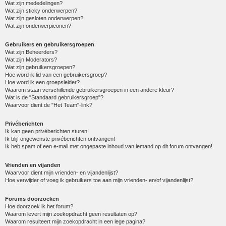
Wat zijn mededelingen?
Wat zijn sticky onderwerpen?
Wat zijn gesloten onderwerpen?
Wat zijn onderwerpiconen?
Gebruikers en gebruikersgroepen
Wat zijn Beheerders?
Wat zijn Moderators?
Wat zijn gebruikersgroepen?
Hoe word ik lid van een gebruikersgroep?
Hoe word ik een groepsleider?
Waarom staan verschillende gebruikersgroepen in een andere kleur?
Wat is de "Standaard gebruikersgroep"?
Waarvoor dient de "Het Team"-link?
Privéberichten
Ik kan geen privéberichten sturen!
Ik blijf ongewenste privéberichten ontvangen!
Ik heb spam of een e-mail met ongepaste inhoud van iemand op dit forum ontvangen!
Vrienden en vijanden
Waarvoor dient mijn vrienden- en vijandenlijst?
Hoe verwijder of voeg ik gebruikers toe aan mijn vrienden- en/of vijandenlijst?
Forums doorzoeken
Hoe doorzoek ik het forum?
Waarom levert mijn zoekopdracht geen resultaten op?
Waarom resulteert mijn zoekopdracht in een lege pagina?