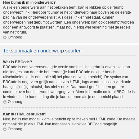
Hoe bump ik mijn onderwerp?
Als je een onderwerp aan het bekijken bent, kan je klikken op de "bump
onderwerp" link. Hierdoor "bump" je het onderwerp naar boven op de eerste
pagina van de onderwerpenlijst. Als deze link er niet staat, kunnen
onderwerpen niet gebumpt worden. Een onderwerp kan ook gebumpt worden
door een antwoord te plaatsen, maar hou hierbij wel rekening met de regels
van het forum.
Omhoog
Tekstopmaak en onderwerp soorten
Wat is BBCode?
BBCode is een vereenvoudigde versie van html, het gebruik ervan is al dan
niet toegestaan door de beheerder (je kunt BBCode ook per bericht
uitschakelen, dit is een optie bij het plaatsen van je bericht). De syntax van
BBCode is ongeveer gelijk aan die van HTML, tags worden tussen vierkante
haakjes [ en ] geplaatst, dus niet < en >. Daarnaast geeft het een grotere
controle over hoe iets wordt weergegeven. Meer informatie omtrent BBCode is
te vinden in de handleiding die je kunt openen als je een bericht plaatst.
Omhoog
Kan ik HTML gebruiken?
Nee, het is niet mogelijk om je bericht op te maken met HTML code. De meeste
opmaak die je via HTML kan toepassen is ook via BBCode mogelijk.
Omhoog