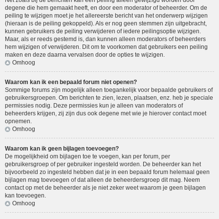
Net zoals bij de berichten kan een peiling alleen gewijzigd worden door
degene die hem gemaakt heeft, en door een moderator of beheerder. Om de
peiling te wijzigen moet je het allereerste bericht van het onderwerp wijzigen
(hieraan is de peiling gekoppeld). Als er nog geen stemmen zijn uitgebracht,
kunnen gebruikers de peiling verwijderen of iedere peilingsoptie wijzigen.
Maar, als er reeds gestemd is, dan kunnen alleen moderators of beheerders
hem wijzigen of verwijderen. Dit om te voorkomen dat gebruikers een peiling
maken en deze daarna vervalsen door de opties te wijzigen.
Omhoog
Waarom kan ik een bepaald forum niet openen?
Sommige forums zijn mogelijk alleen toegankelijk voor bepaalde gebruikers of
gebruikersgroepen. Om berichten te zien, lezen, plaatsen, enz. heb je speciale
permissies nodig. Deze permissies kun je alleen van moderators of
beheerders krijgen, zij zijn dus ook degene met wie je hierover contact moet
opnemen.
Omhoog
Waarom kan ik geen bijlagen toevoegen?
De mogelijkheid om bijlagen toe te voegen, kan per forum, per
gebruikersgroep of per gebruiker ingesteld worden. De beheerder kan het
bijvoorbeeld zo ingesteld hebben dat je in een bepaald forum helemaal geen
bijlagen mag toevoegen of dat alleen de beheerdersgroep dit mag. Neem
contact op met de beheerder als je niet zeker weet waarom je geen bijlagen
kan toevoegen.
Omhoog