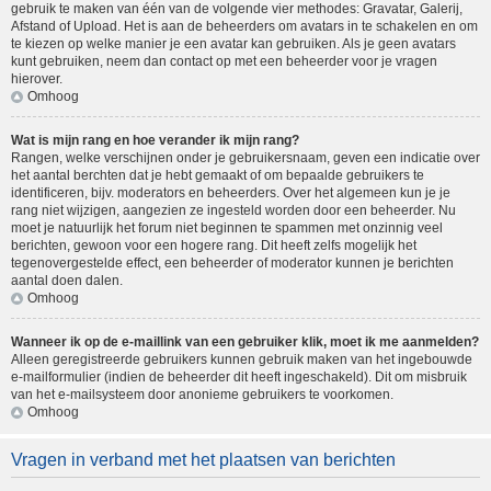
gebruik te maken van één van de volgende vier methodes: Gravatar, Galerij,
Afstand of Upload. Het is aan de beheerders om avatars in te schakelen en om
te kiezen op welke manier je een avatar kan gebruiken. Als je geen avatars
kunt gebruiken, neem dan contact op met een beheerder voor je vragen
hierover.
Omhoog
Wat is mijn rang en hoe verander ik mijn rang?
Rangen, welke verschijnen onder je gebruikersnaam, geven een indicatie over
het aantal berchten dat je hebt gemaakt of om bepaalde gebruikers te
identificeren, bijv. moderators en beheerders. Over het algemeen kun je je
rang niet wijzigen, aangezien ze ingesteld worden door een beheerder. Nu
moet je natuurlijk het forum niet beginnen te spammen met onzinnig veel
berichten, gewoon voor een hogere rang. Dit heeft zelfs mogelijk het
tegenovergestelde effect, een beheerder of moderator kunnen je berichten
aantal doen dalen.
Omhoog
Wanneer ik op de e-maillink van een gebruiker klik, moet ik me aanmelden?
Alleen geregistreerde gebruikers kunnen gebruik maken van het ingebouwde
e-mailformulier (indien de beheerder dit heeft ingeschakeld). Dit om misbruik
van het e-mailsysteem door anonieme gebruikers te voorkomen.
Omhoog
Vragen in verband met het plaatsen van berichten