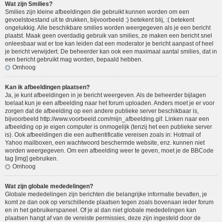
Wat zijn Smilies?
Smilies zijn kleine afbeeldingen die gebruikt kunnen worden om een
gevoelstoestand uit te drukken, bijvoorbeeld :) betekent blij, :( betekent
ongelukkig. Alle beschikbare smilies worden weergegeven als je een bericht
plaatst. Maak geen overdadig gebruik van smilies, ze maken een bericht snel
onleesbaar wat er toe kan leiden dat een moderator je bericht aanpast of heel
je bericht verwijdert. De beheerder kan ook een maximaal aantal smilies, dat in
een bericht gebruikt mag worden, bepaald hebben.
Omhoog
Kan ik afbeeldingen plaatsen?
Ja, je kunt afbeeldingen in je bericht weergeven. Als de beheerder bijlagen
toelaat kun je een afbeelding naar het forum uploaden. Anders moet je er voor
zorgen dat de afbeelding op een andere publieke server beschikbaar is,
bijvoorbeeld http://www.voorbeeld.com/mijn_afbeelding.gif. Linken naar een
afbeelding op je eigen computer is onmogelijk (tenzij het een publieke server
is). Ook afbeeldingen die een authentificatie vereisen zoals in: Hotmail of
Yahoo mailboxen, een wachtwoord beschermde website, enz. kunnen niet
worden weergegeven. Om een afbeelding weer te geven, moet je de BBCode
tag [img] gebruiken.
Omhoog
Wat zijn globale mededelingen?
Globale mededelingen zijn berichten die belangrijke informatie bevatten, je
komt ze dan ook op verschillende plaatsen tegen zoals bovenaan ieder forum
en in het gebruikerspaneel. Of je al dan niet globale mededelingen kan
plaatsen hangt af van de vereiste permissies, deze zijn ingesteld door de