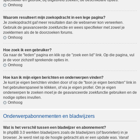
specifieker en gebruik, bij uitgebreid zoeken, de beschikbare opties.
Omhoog
Waarom resulteert mijn zoekopdracht in een lege pagina?
Je zoekopdracht gaf meer resultaten dan de webserver kon verwerken.
Gebruik de geavanceerde zoekfunctie en wees specifieker met zowel je
zoektermen als de te doorzoeken forums.
Omhoog
Hoe zoek ik een gebruiker?
Ga naar de "leden" pagina en klik op de "zoek een lid" link. Op die pagina, vul
je de voor zichzelf sprekende opties in.
Omhoog
Hoe kan ik mijn eigen berichten en onderwerpen vinden?
Je kunt je eigen berichten vinden door of op de "toon je eigen berichten" link in
het gebruikerspaneel te klikken, of via je eigen profiel. Om je eigen
onderwerpen te zoeken moet je de geavanceerde zoekfunctie gebruiken en de
nodige opties invullen.
Omhoog
Onderwerpabonnementen en bladwijzers
Wat is het verschil tussen een bladwijzer en abonnement?
In phpBB 3.0 werkten bladwijzers zoals de bladwijzers (of favorieten) in je
browser. Je werd niet op de hoogte gebracht als er een update was. Vanaf