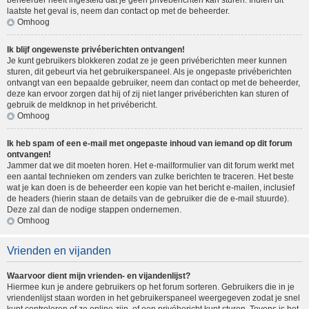
beheerder heeft ingesteld dat je geen privéberichten kan sturen. Indien dit
laatste het geval is, neem dan contact op met de beheerder.
Omhoog
Ik blijf ongewenste privéberichten ontvangen!
Je kunt gebruikers blokkeren zodat ze je geen privéberichten meer kunnen
sturen, dit gebeurt via het gebruikerspaneel. Als je ongepaste privéberichten
ontvangt van een bepaalde gebruiker, neem dan contact op met de beheerder,
deze kan ervoor zorgen dat hij of zij niet langer privéberichten kan sturen of
gebruik de meldknop in het privébericht.
Omhoog
Ik heb spam of een e-mail met ongepaste inhoud van iemand op dit forum
ontvangen!
Jammer dat we dit moeten horen. Het e-mailformulier van dit forum werkt met
een aantal technieken om zenders van zulke berichten te traceren. Het beste
wat je kan doen is de beheerder een kopie van het bericht e-mailen, inclusief
de headers (hierin staan de details van de gebruiker die de e-mail stuurde).
Deze zal dan de nodige stappen ondernemen.
Omhoog
Vrienden en vijanden
Waarvoor dient mijn vrienden- en vijandenlijst?
Hiermee kun je andere gebruikers op het forum sorteren. Gebruikers die in je
vriendenlijst staan worden in het gebruikerspaneel weergegeven zodat je snel