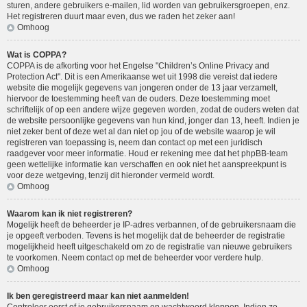
sturen, andere gebruikers e-mailen, lid worden van gebruikersgroepen, enz.
Het registreren duurt maar even, dus we raden het zeker aan!
Omhoog
Wat is COPPA?
COPPA is de afkorting voor het Engelse "Children’s Online Privacy and
Protection Act". Dit is een Amerikaanse wet uit 1998 die vereist dat iedere
website die mogelijk gegevens van jongeren onder de 13 jaar verzamelt,
hiervoor de toestemming heeft van de ouders. Deze toestemming moet
schriftelijk of op een andere wijze gegeven worden, zodat de ouders weten dat
de website persoonlijke gegevens van hun kind, jonger dan 13, heeft. Indien je
niet zeker bent of deze wet al dan niet op jou of de website waarop je wil
registreren van toepassing is, neem dan contact op met een juridisch
raadgever voor meer informatie. Houd er rekening mee dat het phpBB-team
geen wettelijke informatie kan verschaffen en ook niet het aanspreekpunt is
voor deze wetgeving, tenzij dit hieronder vermeld wordt.
Omhoog
Waarom kan ik niet registreren?
Mogelijk heeft de beheerder je IP-adres verbannen, of de gebruikersnaam die
je opgeeft verboden. Tevens is het mogelijk dat de beheerder de registratie
mogelijkheid heeft uitgeschakeld om zo de registratie van nieuwe gebruikers
te voorkomen. Neem contact op met de beheerder voor verdere hulp.
Omhoog
Ik ben geregistreerd maar kan niet aanmelden!