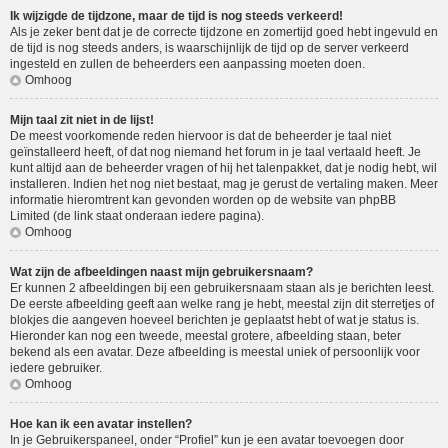
Ik wijzigde de tijdzone, maar de tijd is nog steeds verkeerd!
Als je zeker bent dat je de correcte tijdzone en zomertijd goed hebt ingevuld en
de tijd is nog steeds anders, is waarschijnlijk de tijd op de server verkeerd
ingesteld en zullen de beheerders een aanpassing moeten doen.
Omhoog
Mijn taal zit niet in de lijst!
De meest voorkomende reden hiervoor is dat de beheerder je taal niet
geïnstalleerd heeft, of dat nog niemand het forum in je taal vertaald heeft. Je
kunt altijd aan de beheerder vragen of hij het talenpakket, dat je nodig hebt, wil
installeren. Indien het nog niet bestaat, mag je gerust de vertaling maken. Meer
informatie hieromtrent kan gevonden worden op de website van phpBB
Limited (de link staat onderaan iedere pagina).
Omhoog
Wat zijn de afbeeldingen naast mijn gebruikersnaam?
Er kunnen 2 afbeeldingen bij een gebruikersnaam staan als je berichten leest.
De eerste afbeelding geeft aan welke rang je hebt, meestal zijn dit sterretjes of
blokjes die aangeven hoeveel berichten je geplaatst hebt of wat je status is.
Hieronder kan nog een tweede, meestal grotere, afbeelding staan, beter
bekend als een avatar. Deze afbeelding is meestal uniek of persoonlijk voor
iedere gebruiker.
Omhoog
Hoe kan ik een avatar instellen?
In je Gebruikerspaneel, onder “Profiel” kun je een avatar toevoegen door