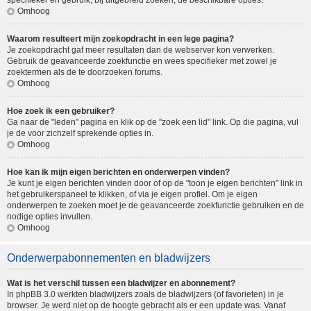
specifieker en gebruik, bij uitgebreid zoeken, de beschikbare opties.
Omhoog
Waarom resulteert mijn zoekopdracht in een lege pagina?
Je zoekopdracht gaf meer resultaten dan de webserver kon verwerken.
Gebruik de geavanceerde zoekfunctie en wees specifieker met zowel je
zoektermen als de te doorzoeken forums.
Omhoog
Hoe zoek ik een gebruiker?
Ga naar de "leden" pagina en klik op de "zoek een lid" link. Op die pagina, vul
je de voor zichzelf sprekende opties in.
Omhoog
Hoe kan ik mijn eigen berichten en onderwerpen vinden?
Je kunt je eigen berichten vinden door of op de "toon je eigen berichten" link in
het gebruikerspaneel te klikken, of via je eigen profiel. Om je eigen
onderwerpen te zoeken moet je de geavanceerde zoekfunctie gebruiken en de
nodige opties invullen.
Omhoog
Onderwerpabonnementen en bladwijzers
Wat is het verschil tussen een bladwijzer en abonnement?
In phpBB 3.0 werkten bladwijzers zoals de bladwijzers (of favorieten) in je
browser. Je werd niet op de hoogte gebracht als er een update was. Vanaf