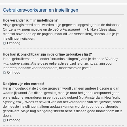
Gebruikersvoorkeuren en instellingen
Hoe verander ik mijn instellingen?
Als je geregistreerd bent, worden al je gegevens opgeslagen in de database.
Om ze te wijzigen moet je op de
gebruikerspaneel
link klikken (deze staat
meestal bovenaan op de pagina, maar dit kan verschillen), daarna kun je je
instellingen wijzigen.
Omhoog
Hoe kan ik onzichtbaar zijn in de online gebruikers lijst?
In het gebruikerspaneel onder "foruminstellingen", vind je de optie
Verberg
mijn online status
. Als je deze optie activeert zul je onzichtbaar zijn voor
iedereen, behalve voor beheerders, moderators en jezelf.
Omhoog
De tijden zijn niet correct!
Het is mogelijk dat de tijd die gegeven wordt van een andere tijdzone is dan
waarin jij woont. Als dit het geval is, moet je naar het gebruikerspaneel gaan
en je tijdzone veranderen in een bepaald gebied (vb: Amsterdam, New York,
Sydney, enz.). Wees er bewust van dat het veranderen van de tijdzone, zoals
de meeste instellingen, alleen gedaan kunnen worden door geregistreerde
gebruikers. Als je nog niet geregistreerd bent is dit een goed moment om dit te
doen.
Omhoog