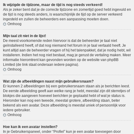
Ik wijzigde de tijdzone, maar de tijd is nog steeds verkeerd!
Als je zeker bent dat je de correcte tijdzone en zomertijd goed hebt ingevuld en
de tijd is nog steeds anders, is waarschijnlijk de tijd op de server verkeerd
ingesteld en zullen de beheerders een aanpassing moeten doen.
Omhoog
Mijn taal zit niet in de lijst!
De meest voorkomende reden hiervoor is dat de beheerder je taal niet
geïnstalleerd heeft, of dat nog niemand het forum in je taal vertaald heeft. Je
kunt altijd aan de beheerder vragen of hij het talenpakket, dat je nodig hebt, wil
installeren. Indien het nog niet bestaat, mag je gerust de vertaling maken. Meer
informatie hieromtrent kan gevonden worden op de website van phpBB
Limited (de link staat onderaan iedere pagina).
Omhoog
Wat zijn de afbeeldingen naast mijn gebruikersnaam?
Er kunnen 2 afbeeldingen bij een gebruikersnaam staan als je berichten leest.
De eerste afbeelding geeft aan welke rang je hebt, meestal zijn dit sterretjes of
blokjes die aangeven hoeveel berichten je geplaatst hebt of wat je status is.
Hieronder kan nog een tweede, meestal grotere, afbeelding staan, beter
bekend als een avatar. Deze afbeelding is meestal uniek of persoonlijk voor
iedere gebruiker.
Omhoog
Hoe kan ik een avatar instellen?
In je Gebruikerspaneel, onder “Profiel” kun je een avatar toevoegen door