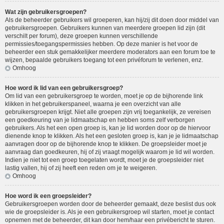
Wat zijn gebruikersgroepen?
Als de beheerder gebruikers wil groeperen, kan hij/zij dit doen door middel van
gebruikersgroepen. Gebruikers kunnen van meerdere groepen lid zijn (dit
verschilt per forum), deze groepen kunnen verschillende
permissies/toegangspermissies hebben. Op deze manier is het voor de
beheerder een stuk gemakkelijker meerdere moderators aan een forum toe te
wijzen, bepaalde gebruikers toegang tot een privéforum te verlenen, enz.
Omhoog
Hoe word ik lid van een gebruikersgroep?
Om lid van een gebruikersgroep te worden, moet je op de bijhorende link
klikken in het gebruikerspaneel, waarna je een overzicht van alle
gebruikersgroepen krijgt. Niet alle groepen zijn vrij toegankelijk, ze vereisen
een goedkeuring van je lidmaatschap en hebben soms zelf verborgen
gebruikers. Als het een open groep is, kan je lid worden door op de hiervoor
dienende knop te klikken. Als het een gesloten groep is, kan je je lidmaatschap
aanvragen door op de bijhorende knop te klikken. De groepsleider moet je
aanvraag dan goedkeuren, hij of zij vraagt mogelijk waarom je lid wil worden.
Indien je niet tot een groep toegelaten wordt, moet je de groepsleider niet
lastig vallen, hij of zij heeft een reden om je te weigeren.
Omhoog
Hoe word ik een groepsleider?
Gebruikersgroepen worden door de beheerder gemaakt, deze beslist dus ook
wie de groepsleider is. Als je een gebruikersgroep wil starten, moet je contact
opnemen met de beheerder, dit kan door hem/haar een privébericht te sturen.