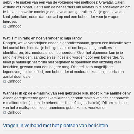
gebruik te maken van één van de volgende vier methodes: Gravatar, Galerij,
Afstand of Upload. Het is aan de beheerders om avatars in te schakelen en om
te kiezen op welke manier je een avatar kan gebruiken. Als je geen avatars
kunt gebruiken, neem dan contact op met een beheerder voor je vragen
hierover.
Omhoog
Wat is mijn rang en hoe verander ik mijn rang?
Rangen, welke verschijnen onder je gebruikersnaam, geven een indicatie over
het aantal berchten dat je hebt gemaakt of om bepaalde gebruikers te
identificeren, bijv. moderators en beheerders. Over het algemeen kun je je
rang niet wijzigen, aangezien ze ingesteld worden door een beheerder. Nu
moet je natuurlijk het forum niet beginnen te spammen met onzinnig veel
berichten, gewoon voor een hogere rang. Dit heeft zelfs mogelijk het
tegenovergestelde effect, een beheerder of moderator kunnen je berichten
aantal doen dalen.
Omhoog
Wanneer ik op de e-maillink van een gebruiker klik, moet ik me aanmelden?
Alleen geregistreerde gebruikers kunnen gebruik maken van het ingebouwde
e-mailformulier (indien de beheerder dit heeft ingeschakeld). Dit om misbruik
van het e-mailsysteem door anonieme gebruikers te voorkomen.
Omhoog
Vragen in verband met het plaatsen van berichten