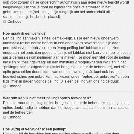
ook voor zorgen dat je onderschrift automatisch aan ieder nieuw bericht wordt
toegevoegd. Dit doe je door de bijhorende optie te activeren in het
gebruikerspaneel (het is nog altijd mogelijk om het onderschrift uit te
schakelen als je het bericht plaatst).
Omhoog
Hoe maak ik een peiling?
Een peiling aanmaken is heel gemakkelijk, als je een nieuw onderwerp
aanmaakt (of het eerste bericht in een onderwerp bewerkt en als je daar
permissies voor hebt) zou je een "voeg peiling toe" tabblad moeten zien
onderaan het berichten-gedeelte (als je dit tabblad niet kan zien, heb je niet de
juiste permissies om peilingen aan te maken). Je moet een titel voor de peiling
invullen bij "peilingsvraag" en dan minstens 2 mogelijkheden invullen in het
"peilingopties"-tekstgedeelte (limiet is ingesteld door de beheerder), met elke
optie gescheiden door middel van een nieuwe regel. Je kunt ook instellen
hoeveel opties een gebruiker mag kiezen onder "opties per gebruiker" en een
tijdslimiet in dagen voor de peiling (0 is een peiling van oneindige duur).
Omhoog
Waarom kan ik niet meer peilingsopties toevoegen?
De limiet voor de peilingsopties is ingesteld door de beheerder. Indien je meer
opties denkt nodig te hebben dan het toegestane aantal, neem dan contact op
met de beheerder.
Omhoog
Hoe wijzig of verwijder ik een peiling?