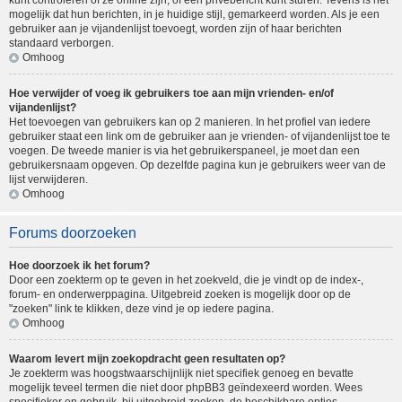
kunt controleren of ze online zijn, of een privébericht kunt sturen. Tevens is het
mogelijk dat hun berichten, in je huidige stijl, gemarkeerd worden. Als je een
gebruiker aan je vijandenlijst toevoegt, worden zijn of haar berichten
standaard verborgen.
Omhoog
Hoe verwijder of voeg ik gebruikers toe aan mijn vrienden- en/of
vijandenlijst?
Het toevoegen van gebruikers kan op 2 manieren. In het profiel van iedere
gebruiker staat een link om de gebruiker aan je vrienden- of vijandenlijst toe te
voegen. De tweede manier is via het gebruikerspaneel, je moet dan een
gebruikersnaam opgeven. Op dezelfde pagina kun je gebruikers weer van de
lijst verwijderen.
Omhoog
Forums doorzoeken
Hoe doorzoek ik het forum?
Door een zoekterm op te geven in het zoekveld, die je vindt op de index-,
forum- en onderwerppagina. Uitgebreid zoeken is mogelijk door op de
"zoeken" link te klikken, deze vind je op iedere pagina.
Omhoog
Waarom levert mijn zoekopdracht geen resultaten op?
Je zoekterm was hoogstwaarschijnlijk niet specifiek genoeg en bevatte
mogelijk teveel termen die niet door phpBB3 geïndexeerd worden. Wees