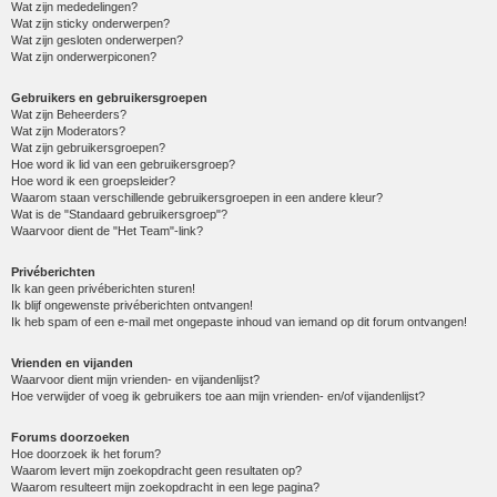
Wat zijn mededelingen?
Wat zijn sticky onderwerpen?
Wat zijn gesloten onderwerpen?
Wat zijn onderwerpiconen?
Gebruikers en gebruikersgroepen
Wat zijn Beheerders?
Wat zijn Moderators?
Wat zijn gebruikersgroepen?
Hoe word ik lid van een gebruikersgroep?
Hoe word ik een groepsleider?
Waarom staan verschillende gebruikersgroepen in een andere kleur?
Wat is de "Standaard gebruikersgroep"?
Waarvoor dient de "Het Team"-link?
Privéberichten
Ik kan geen privéberichten sturen!
Ik blijf ongewenste privéberichten ontvangen!
Ik heb spam of een e-mail met ongepaste inhoud van iemand op dit forum ontvangen!
Vrienden en vijanden
Waarvoor dient mijn vrienden- en vijandenlijst?
Hoe verwijder of voeg ik gebruikers toe aan mijn vrienden- en/of vijandenlijst?
Forums doorzoeken
Hoe doorzoek ik het forum?
Waarom levert mijn zoekopdracht geen resultaten op?
Waarom resulteert mijn zoekopdracht in een lege pagina?