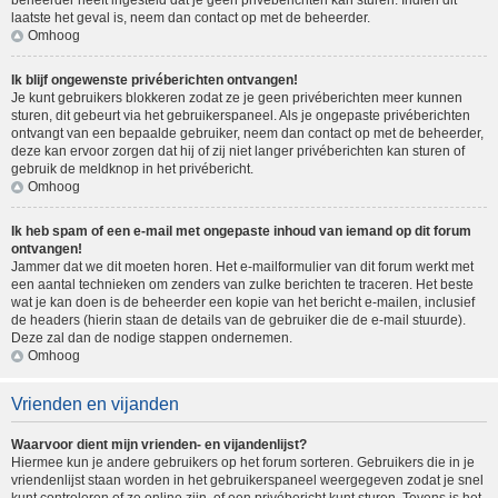
beheerder heeft ingesteld dat je geen privéberichten kan sturen. Indien dit
laatste het geval is, neem dan contact op met de beheerder.
Omhoog
Ik blijf ongewenste privéberichten ontvangen!
Je kunt gebruikers blokkeren zodat ze je geen privéberichten meer kunnen
sturen, dit gebeurt via het gebruikerspaneel. Als je ongepaste privéberichten
ontvangt van een bepaalde gebruiker, neem dan contact op met de beheerder,
deze kan ervoor zorgen dat hij of zij niet langer privéberichten kan sturen of
gebruik de meldknop in het privébericht.
Omhoog
Ik heb spam of een e-mail met ongepaste inhoud van iemand op dit forum
ontvangen!
Jammer dat we dit moeten horen. Het e-mailformulier van dit forum werkt met
een aantal technieken om zenders van zulke berichten te traceren. Het beste
wat je kan doen is de beheerder een kopie van het bericht e-mailen, inclusief
de headers (hierin staan de details van de gebruiker die de e-mail stuurde).
Deze zal dan de nodige stappen ondernemen.
Omhoog
Vrienden en vijanden
Waarvoor dient mijn vrienden- en vijandenlijst?
Hiermee kun je andere gebruikers op het forum sorteren. Gebruikers die in je
vriendenlijst staan worden in het gebruikerspaneel weergegeven zodat je snel