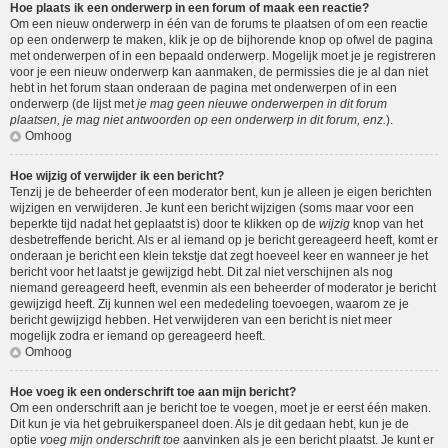
Hoe plaats ik een onderwerp in een forum of maak een reactie?
Om een nieuw onderwerp in één van de forums te plaatsen of om een reactie
op een onderwerp te maken, klik je op de bijhorende knop op ofwel de pagina
met onderwerpen of in een bepaald onderwerp. Mogelijk moet je je registreren
voor je een nieuw onderwerp kan aanmaken, de permissies die je al dan niet
hebt in het forum staan onderaan de pagina met onderwerpen of in een
onderwerp (de lijst met
je mag geen nieuwe onderwerpen in dit forum
plaatsen, je mag niet antwoorden op een onderwerp in dit forum, enz.
).
Omhoog
Hoe wijzig of verwijder ik een bericht?
Tenzij je de beheerder of een moderator bent, kun je alleen je eigen berichten
wijzigen en verwijderen. Je kunt een bericht wijzigen (soms maar voor een
beperkte tijd nadat het geplaatst is) door te klikken op de
wijzig
knop van het
desbetreffende bericht. Als er al iemand op je bericht gereageerd heeft, komt er
onderaan je bericht een klein tekstje dat zegt hoeveel keer en wanneer je het
bericht voor het laatst je gewijzigd hebt. Dit zal niet verschijnen als nog
niemand gereageerd heeft, evenmin als een beheerder of moderator je bericht
gewijzigd heeft. Zij kunnen wel een mededeling toevoegen, waarom ze je
bericht gewijzigd hebben. Het verwijderen van een bericht is niet meer
mogelijk zodra er iemand op gereageerd heeft.
Omhoog
Hoe voeg ik een onderschrift toe aan mijn bericht?
Om een onderschrift aan je bericht toe te voegen, moet je er eerst één maken.
Dit kun je via het gebruikerspaneel doen. Als je dit gedaan hebt, kun je de
optie
voeg mijn onderschrift toe
aanvinken als je een bericht plaatst. Je kunt er