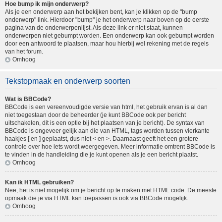
Hoe bump ik mijn onderwerp?
Als je een onderwerp aan het bekijken bent, kan je klikken op de "bump
onderwerp" link. Hierdoor "bump" je het onderwerp naar boven op de eerste
pagina van de onderwerpenlijst. Als deze link er niet staat, kunnen
onderwerpen niet gebumpt worden. Een onderwerp kan ook gebumpt worden
door een antwoord te plaatsen, maar hou hierbij wel rekening met de regels
van het forum.
Omhoog
Tekstopmaak en onderwerp soorten
Wat is BBCode?
BBCode is een vereenvoudigde versie van html, het gebruik ervan is al dan
niet toegestaan door de beheerder (je kunt BBCode ook per bericht
uitschakelen, dit is een optie bij het plaatsen van je bericht). De syntax van
BBCode is ongeveer gelijk aan die van HTML, tags worden tussen vierkante
haakjes [ en ] geplaatst, dus niet < en >. Daarnaast geeft het een grotere
controle over hoe iets wordt weergegeven. Meer informatie omtrent BBCode is
te vinden in de handleiding die je kunt openen als je een bericht plaatst.
Omhoog
Kan ik HTML gebruiken?
Nee, het is niet mogelijk om je bericht op te maken met HTML code. De meeste
opmaak die je via HTML kan toepassen is ook via BBCode mogelijk.
Omhoog