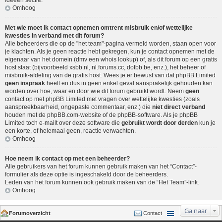
Ideeën sectie
.
Omhoog
Met wie moet ik contact opnemen omtrent misbruik en/of wettelijke
kwesties in verband met dit forum?
Alle beheerders die op de "het team"-pagina vermeld worden, staan open voor
je klachten. Als je geen reactie hebt gekregen, kun je contact opnemen met de
eigenaar van het domein (dmv een
whois lookup
) of, als dit forum op een gratis
host staat (bijvoorbeeld xsbb.nl, nl.forums.cc, dotbb.be, enz.), het beheer of
misbruik-afdeling van de gratis host. Wees je er bewust van dat phpBB Limited
geen inspraak
heeft en dus in geen enkel geval aansprakelijk gehouden kan
worden over hoe, waar en door wie dit forum gebruikt wordt. Neem
geen
contact op met phpBB Limited met vragen over wettelijke kwesties (zoals
aanspreekbaarheid, ongepaste commentaar, enz.) die
niet direct verband
houden met de phpBB.com-website of de phpBB-software. Als je phpBB
Limited toch e-mailt over deze software die
gebruikt wordt door derden
kun je
een korte, of helemaal geen, reactie verwachten.
Omhoog
Hoe neem ik contact op met een beheerder?
Alle gebruikers van het forum kunnen gebruik maken van het “Contact”-
formulier als deze optie is ingeschakeld door de beheerders.
Leden van het forum kunnen ook gebruik maken van de “Het Team”-link.
Omhoog
Ga naar
Forumoverzicht
Contact