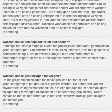
Net zoals bij de berichten kan een peiling alleen gewijzigd worden door
degene die hem gemaakt heeft, en door een moderator of beheerder. Om de
peiling te wijzigen moet je het allereerste bericht van het onderwerp wijzigen
(hieraan is de peiling gekoppeld). Als er nog geen stemmen zijn uitgebracht,
kunnen gebruikers de peiling verwijderen of iedere peilingsoptie wijzigen.
Maar, als er reeds gestemd is, dan kunnen alleen moderators of beheerders
hem wijzigen of verwijderen. Dit om te voorkomen dat gebruikers een peiling
maken en deze daarna vervalsen door de opties te wijzigen.
Omhoog
Waarom kan ik een bepaald forum niet openen?
Sommige forums zijn mogelijk alleen toegankelijk voor bepaalde gebruikers of
gebruikersgroepen. Om berichten te zien, lezen, plaatsen, enz. heb je speciale
permissies nodig. Deze permissies kun je alleen van moderators of
beheerders krijgen, zij zijn dus ook degene met wie je hierover contact moet
opnemen.
Omhoog
Waarom kan ik geen bijlagen toevoegen?
De mogelijkheid om bijlagen toe te voegen, kan per forum, per
gebruikersgroep of per gebruiker ingesteld worden. De beheerder kan het
bijvoorbeeld zo ingesteld hebben dat je in een bepaald forum helemaal geen
bijlagen mag toevoegen of dat alleen de beheerdersgroep dit mag. Neem
contact op met de beheerder als je niet zeker weet waarom je geen bijlagen
kan toevoegen.
Omhoog