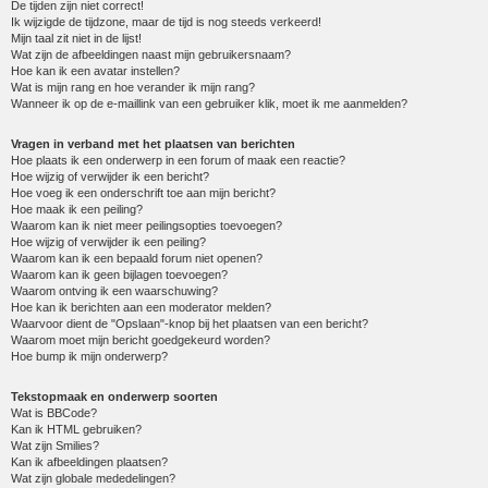
De tijden zijn niet correct!
Ik wijzigde de tijdzone, maar de tijd is nog steeds verkeerd!
Mijn taal zit niet in de lijst!
Wat zijn de afbeeldingen naast mijn gebruikersnaam?
Hoe kan ik een avatar instellen?
Wat is mijn rang en hoe verander ik mijn rang?
Wanneer ik op de e-maillink van een gebruiker klik, moet ik me aanmelden?
Vragen in verband met het plaatsen van berichten
Hoe plaats ik een onderwerp in een forum of maak een reactie?
Hoe wijzig of verwijder ik een bericht?
Hoe voeg ik een onderschrift toe aan mijn bericht?
Hoe maak ik een peiling?
Waarom kan ik niet meer peilingsopties toevoegen?
Hoe wijzig of verwijder ik een peiling?
Waarom kan ik een bepaald forum niet openen?
Waarom kan ik geen bijlagen toevoegen?
Waarom ontving ik een waarschuwing?
Hoe kan ik berichten aan een moderator melden?
Waarvoor dient de "Opslaan"-knop bij het plaatsen van een bericht?
Waarom moet mijn bericht goedgekeurd worden?
Hoe bump ik mijn onderwerp?
Tekstopmaak en onderwerp soorten
Wat is BBCode?
Kan ik HTML gebruiken?
Wat zijn Smilies?
Kan ik afbeeldingen plaatsen?
Wat zijn globale mededelingen?