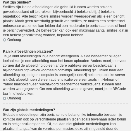
Wat zijn Smilies?
Smilies zijn kleine afbeeldingen die gebruikt kunnen worden om een
gevoelstoestand uit te drukken, bijvoorbeeld :) betekent blij, :( betekent
ongelukkig. Alle beschikbare smilies worden weergegeven als je een bericht
plaatst. Maak geen overdadig gebruik van smilies, ze maken een bericht snel
onleesbaar wat er toe kan leiden dat een moderator je bericht aanpast of heel
je bericht verwijdert. De beheerder kan ook een maximaal aantal smilies, dat in
een bericht gebruikt mag worden, bepaald hebben.
Omhoog
Kan ik afbeeldingen plaatsen?
Ja, je kunt afbeeldingen in je bericht weergeven. Als de beheerder bijlagen
toelaat kun je een afbeelding naar het forum uploaden. Anders moet je er voor
zorgen dat de afbeelding op een andere publieke server beschikbaar is,
bijvoorbeeld http://www.voorbeeld.com/mijn_afbeelding.gif. Linken naar een
afbeelding op je eigen computer is onmogelijk (tenzij het een publieke server
is). Ook afbeeldingen die een authentificatie vereisen zoals in: Hotmail of
Yahoo mailboxen, een wachtwoord beschermde website, enz. kunnen niet
worden weergegeven. Om een afbeelding weer te geven, moet je de BBCode
tag [img] gebruiken.
Omhoog
Wat zijn globale mededelingen?
Globale mededelingen zijn berichten die belangrijke informatie bevatten, je
komt ze dan ook op verschillende plaatsen tegen zoals bovenaan ieder forum
en in het gebruikerspaneel. Of je al dan niet globale mededelingen kan
plaatsen hangt af van de vereiste permissies, deze zijn ingesteld door de