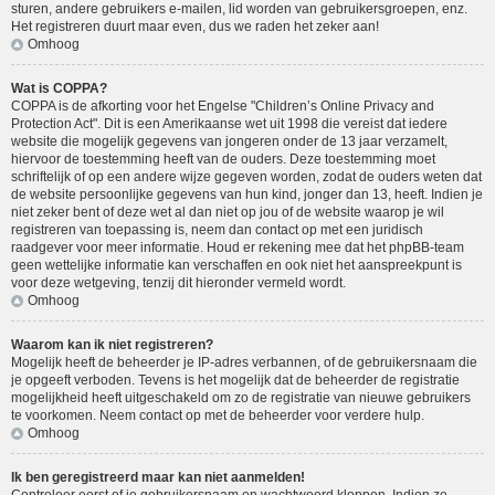
sturen, andere gebruikers e-mailen, lid worden van gebruikersgroepen, enz.
Het registreren duurt maar even, dus we raden het zeker aan!
Omhoog
Wat is COPPA?
COPPA is de afkorting voor het Engelse "Children’s Online Privacy and
Protection Act". Dit is een Amerikaanse wet uit 1998 die vereist dat iedere
website die mogelijk gegevens van jongeren onder de 13 jaar verzamelt,
hiervoor de toestemming heeft van de ouders. Deze toestemming moet
schriftelijk of op een andere wijze gegeven worden, zodat de ouders weten dat
de website persoonlijke gegevens van hun kind, jonger dan 13, heeft. Indien je
niet zeker bent of deze wet al dan niet op jou of de website waarop je wil
registreren van toepassing is, neem dan contact op met een juridisch
raadgever voor meer informatie. Houd er rekening mee dat het phpBB-team
geen wettelijke informatie kan verschaffen en ook niet het aanspreekpunt is
voor deze wetgeving, tenzij dit hieronder vermeld wordt.
Omhoog
Waarom kan ik niet registreren?
Mogelijk heeft de beheerder je IP-adres verbannen, of de gebruikersnaam die
je opgeeft verboden. Tevens is het mogelijk dat de beheerder de registratie
mogelijkheid heeft uitgeschakeld om zo de registratie van nieuwe gebruikers
te voorkomen. Neem contact op met de beheerder voor verdere hulp.
Omhoog
Ik ben geregistreerd maar kan niet aanmelden!