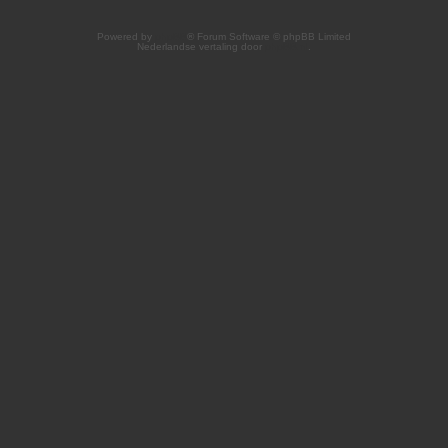
Powered by
phpBB
® Forum Software © phpBB Limited
Nederlandse vertaling door
phpBB.nl
.