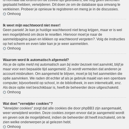
is normaal dat forums om de zoveel tijd gebruikers, die nog geen berichten
geplaatst hebben, verwijderen. Dit doen ze om de database qua omvang te
verkleinen. Probeer je opnieuw te registreren en meng je in de discussies.
Omhoog
Ik weet mijn wachtwoord niet meer!
Geen paniek! Je kan je huidige wachtwoord niet terug krijgen, maar er is wel
een mogelijkheid om deze te resetten. Hiervoor moet je naar de
aanmeldpagina gaan en klikken op
wachtwoord vergeten?
. Volg de instructies
op het scherm en even later kan je je weer aanmelden.
Omhoog
Waarom word ik automatisch afgemeld?
Als je de optie
meld mij automatisch aan bij ieder bezoek
niet aanvinkt, blijf je
maar voor een bepaalde tijd aangemeld. Zo wordt vermeden dat anderen je
account misbruiken. Om aangemeld te blijven, moet je bij het aanmelden die
optie aanvinken. We raden dit echter af als je gebruik maakt van een openbare
computer, bijvoorbeeld op school, in de bibliotheek, in een internetcafé, enz.
Als deze optie niet beschikbaar is, heeft de beheerder deze uitgeschakeld.
Omhoog
Wat doet "verwijder cookies"?
"Verwijder cookies" zorgt dat alle cookies die door phpBB3 zijn aangemaakt,
weer verwijderd worden. Deze cookies zorgen ervoor dat je aangemeld wordt
en geven ook de mogelijkheid, indien de beheerder dit heeft inschakeld, om te
zien welke onderwerpen je al gelezen hebt.
Omhoog