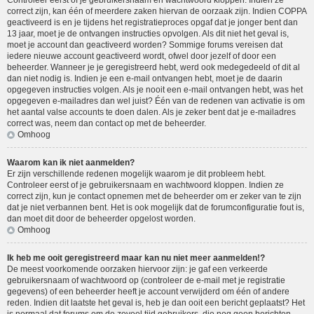
Controleer eerst of je gebruikersnaam en wachtwoord kloppen. Indien ze
correct zijn, kan één of meerdere zaken hiervan de oorzaak zijn. Indien COPPA
geactiveerd is en je tijdens het registratieproces opgaf dat je jonger bent dan
13 jaar, moet je de ontvangen instructies opvolgen. Als dit niet het geval is,
moet je account dan geactiveerd worden? Sommige forums vereisen dat
iedere nieuwe account geactiveerd wordt, ofwel door jezelf of door een
beheerder. Wanneer je je geregistreerd hebt, werd ook medegedeeld of dit al
dan niet nodig is. Indien je een e-mail ontvangen hebt, moet je de daarin
opgegeven instructies volgen. Als je nooit een e-mail ontvangen hebt, was het
opgegeven e-mailadres dan wel juist? Één van de redenen van activatie is om
het aantal valse accounts te doen dalen. Als je zeker bent dat je e-mailadres
correct was, neem dan contact op met de beheerder.
Omhoog
Waarom kan ik niet aanmelden?
Er zijn verschillende redenen mogelijk waarom je dit probleem hebt.
Controleer eerst of je gebruikersnaam en wachtwoord kloppen. Indien ze
correct zijn, kun je contact opnemen met de beheerder om er zeker van te zijn
dat je niet verbannen bent. Het is ook mogelijk dat de forumconfiguratie fout is,
dan moet dit door de beheerder opgelost worden.
Omhoog
Ik heb me ooit geregistreerd maar kan nu niet meer aanmelden!?
De meest voorkomende oorzaken hiervoor zijn: je gaf een verkeerde
gebruikersnaam of wachtwoord op (controleer de e-mail met je registratie
gegevens) of een beheerder heeft je account verwijderd om één of andere
reden. Indien dit laatste het geval is, heb je dan ooit een bericht geplaatst? Het