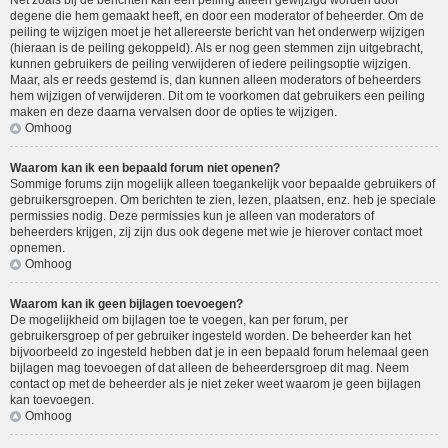
Net zoals bij de berichten kan een peiling alleen gewijzigd worden door
degene die hem gemaakt heeft, en door een moderator of beheerder. Om de
peiling te wijzigen moet je het allereerste bericht van het onderwerp wijzigen
(hieraan is de peiling gekoppeld). Als er nog geen stemmen zijn uitgebracht,
kunnen gebruikers de peiling verwijderen of iedere peilingsoptie wijzigen.
Maar, als er reeds gestemd is, dan kunnen alleen moderators of beheerders
hem wijzigen of verwijderen. Dit om te voorkomen dat gebruikers een peiling
maken en deze daarna vervalsen door de opties te wijzigen.
Omhoog
Waarom kan ik een bepaald forum niet openen?
Sommige forums zijn mogelijk alleen toegankelijk voor bepaalde gebruikers of
gebruikersgroepen. Om berichten te zien, lezen, plaatsen, enz. heb je speciale
permissies nodig. Deze permissies kun je alleen van moderators of
beheerders krijgen, zij zijn dus ook degene met wie je hierover contact moet
opnemen.
Omhoog
Waarom kan ik geen bijlagen toevoegen?
De mogelijkheid om bijlagen toe te voegen, kan per forum, per
gebruikersgroep of per gebruiker ingesteld worden. De beheerder kan het
bijvoorbeeld zo ingesteld hebben dat je in een bepaald forum helemaal geen
bijlagen mag toevoegen of dat alleen de beheerdersgroep dit mag. Neem
contact op met de beheerder als je niet zeker weet waarom je geen bijlagen
kan toevoegen.
Omhoog