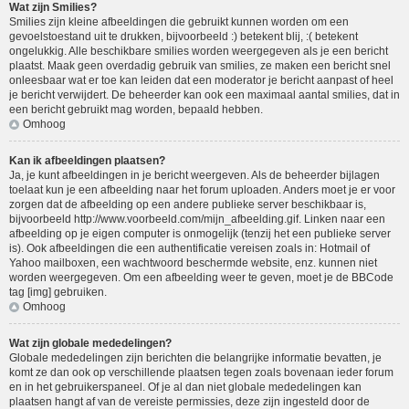
Wat zijn Smilies?
Smilies zijn kleine afbeeldingen die gebruikt kunnen worden om een
gevoelstoestand uit te drukken, bijvoorbeeld :) betekent blij, :( betekent
ongelukkig. Alle beschikbare smilies worden weergegeven als je een bericht
plaatst. Maak geen overdadig gebruik van smilies, ze maken een bericht snel
onleesbaar wat er toe kan leiden dat een moderator je bericht aanpast of heel
je bericht verwijdert. De beheerder kan ook een maximaal aantal smilies, dat in
een bericht gebruikt mag worden, bepaald hebben.
Omhoog
Kan ik afbeeldingen plaatsen?
Ja, je kunt afbeeldingen in je bericht weergeven. Als de beheerder bijlagen
toelaat kun je een afbeelding naar het forum uploaden. Anders moet je er voor
zorgen dat de afbeelding op een andere publieke server beschikbaar is,
bijvoorbeeld http://www.voorbeeld.com/mijn_afbeelding.gif. Linken naar een
afbeelding op je eigen computer is onmogelijk (tenzij het een publieke server
is). Ook afbeeldingen die een authentificatie vereisen zoals in: Hotmail of
Yahoo mailboxen, een wachtwoord beschermde website, enz. kunnen niet
worden weergegeven. Om een afbeelding weer te geven, moet je de BBCode
tag [img] gebruiken.
Omhoog
Wat zijn globale mededelingen?
Globale mededelingen zijn berichten die belangrijke informatie bevatten, je
komt ze dan ook op verschillende plaatsen tegen zoals bovenaan ieder forum
en in het gebruikerspaneel. Of je al dan niet globale mededelingen kan
plaatsen hangt af van de vereiste permissies, deze zijn ingesteld door de