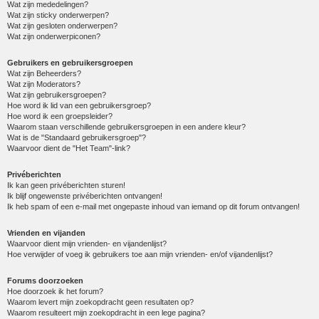
Wat zijn mededelingen?
Wat zijn sticky onderwerpen?
Wat zijn gesloten onderwerpen?
Wat zijn onderwerpiconen?
Gebruikers en gebruikersgroepen
Wat zijn Beheerders?
Wat zijn Moderators?
Wat zijn gebruikersgroepen?
Hoe word ik lid van een gebruikersgroep?
Hoe word ik een groepsleider?
Waarom staan verschillende gebruikersgroepen in een andere kleur?
Wat is de "Standaard gebruikersgroep"?
Waarvoor dient de "Het Team"-link?
Privéberichten
Ik kan geen privéberichten sturen!
Ik blijf ongewenste privéberichten ontvangen!
Ik heb spam of een e-mail met ongepaste inhoud van iemand op dit forum ontvangen!
Vrienden en vijanden
Waarvoor dient mijn vrienden- en vijandenlijst?
Hoe verwijder of voeg ik gebruikers toe aan mijn vrienden- en/of vijandenlijst?
Forums doorzoeken
Hoe doorzoek ik het forum?
Waarom levert mijn zoekopdracht geen resultaten op?
Waarom resulteert mijn zoekopdracht in een lege pagina?