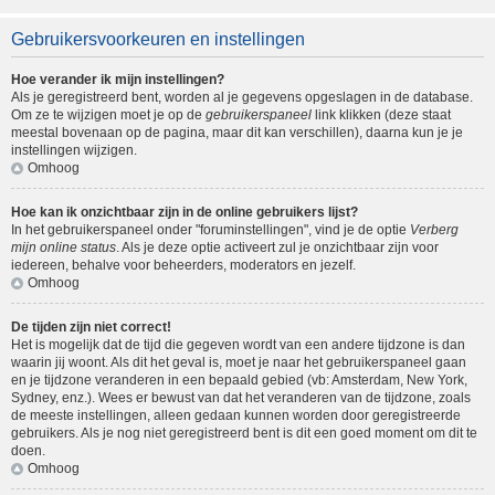
Gebruikersvoorkeuren en instellingen
Hoe verander ik mijn instellingen?
Als je geregistreerd bent, worden al je gegevens opgeslagen in de database.
Om ze te wijzigen moet je op de
gebruikerspaneel
link klikken (deze staat
meestal bovenaan op de pagina, maar dit kan verschillen), daarna kun je je
instellingen wijzigen.
Omhoog
Hoe kan ik onzichtbaar zijn in de online gebruikers lijst?
In het gebruikerspaneel onder "foruminstellingen", vind je de optie
Verberg
mijn online status
. Als je deze optie activeert zul je onzichtbaar zijn voor
iedereen, behalve voor beheerders, moderators en jezelf.
Omhoog
De tijden zijn niet correct!
Het is mogelijk dat de tijd die gegeven wordt van een andere tijdzone is dan
waarin jij woont. Als dit het geval is, moet je naar het gebruikerspaneel gaan
en je tijdzone veranderen in een bepaald gebied (vb: Amsterdam, New York,
Sydney, enz.). Wees er bewust van dat het veranderen van de tijdzone, zoals
de meeste instellingen, alleen gedaan kunnen worden door geregistreerde
gebruikers. Als je nog niet geregistreerd bent is dit een goed moment om dit te
doen.
Omhoog