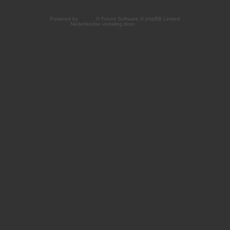
Powered by
phpBB
® Forum Software © phpBB Limited
Nederlandse vertaling door
phpBB.nl
.