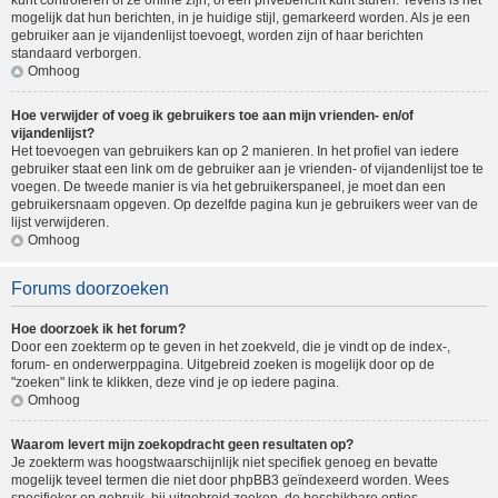
kunt controleren of ze online zijn, of een privébericht kunt sturen. Tevens is het
mogelijk dat hun berichten, in je huidige stijl, gemarkeerd worden. Als je een
gebruiker aan je vijandenlijst toevoegt, worden zijn of haar berichten
standaard verborgen.
Omhoog
Hoe verwijder of voeg ik gebruikers toe aan mijn vrienden- en/of
vijandenlijst?
Het toevoegen van gebruikers kan op 2 manieren. In het profiel van iedere
gebruiker staat een link om de gebruiker aan je vrienden- of vijandenlijst toe te
voegen. De tweede manier is via het gebruikerspaneel, je moet dan een
gebruikersnaam opgeven. Op dezelfde pagina kun je gebruikers weer van de
lijst verwijderen.
Omhoog
Forums doorzoeken
Hoe doorzoek ik het forum?
Door een zoekterm op te geven in het zoekveld, die je vindt op de index-,
forum- en onderwerppagina. Uitgebreid zoeken is mogelijk door op de
"zoeken" link te klikken, deze vind je op iedere pagina.
Omhoog
Waarom levert mijn zoekopdracht geen resultaten op?
Je zoekterm was hoogstwaarschijnlijk niet specifiek genoeg en bevatte
mogelijk teveel termen die niet door phpBB3 geïndexeerd worden. Wees