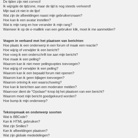
De tijden zijn niet correct!
Ik wijzigde de tijdzone, maar de tijd is nog steeds verkeerd!
Mijn taal zit niet in de lijst!
Wat zijn de afbeeldingen naast mijn gebruikersnaam?
Hoe kan ik een avatar instellen?
Wat is mijn rang en hoe verander ik mijn rang?
Wanneer ik op de e-maillink van een gebruiker klik, moet ik me aanmelden?
Vragen in verband met het plaatsen van berichten
Hoe plaats ik een onderwerp in een forum of maak een reactie?
Hoe wijzig of verwijder ik een bericht?
Hoe voeg ik een onderschrift toe aan mijn bericht?
Hoe maak ik een peiling?
Waarom kan ik niet meer peilingsopties toevoegen?
Hoe wijzig of verwijder ik een peiling?
Waarom kan ik een bepaald forum niet openen?
Waarom kan ik geen bijlagen toevoegen?
Waarom ontving ik een waarschuwing?
Hoe kan ik berichten aan een moderator melden?
Waarvoor dient de "Opslaan"-knop bij het plaatsen van een bericht?
Waarom moet mijn bericht goedgekeurd worden?
Hoe bump ik mijn onderwerp?
Tekstopmaak en onderwerp soorten
Wat is BBCode?
Kan ik HTML gebruiken?
Wat zijn Smilies?
Kan ik afbeeldingen plaatsen?
Wat zijn globale mededelingen?