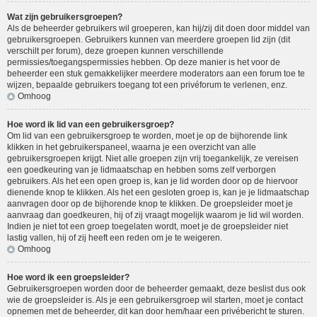
Wat zijn gebruikersgroepen?
Als de beheerder gebruikers wil groeperen, kan hij/zij dit doen door middel van
gebruikersgroepen. Gebruikers kunnen van meerdere groepen lid zijn (dit
verschilt per forum), deze groepen kunnen verschillende
permissies/toegangspermissies hebben. Op deze manier is het voor de
beheerder een stuk gemakkelijker meerdere moderators aan een forum toe te
wijzen, bepaalde gebruikers toegang tot een privéforum te verlenen, enz.
Omhoog
Hoe word ik lid van een gebruikersgroep?
Om lid van een gebruikersgroep te worden, moet je op de bijhorende link
klikken in het gebruikerspaneel, waarna je een overzicht van alle
gebruikersgroepen krijgt. Niet alle groepen zijn vrij toegankelijk, ze vereisen
een goedkeuring van je lidmaatschap en hebben soms zelf verborgen
gebruikers. Als het een open groep is, kan je lid worden door op de hiervoor
dienende knop te klikken. Als het een gesloten groep is, kan je je lidmaatschap
aanvragen door op de bijhorende knop te klikken. De groepsleider moet je
aanvraag dan goedkeuren, hij of zij vraagt mogelijk waarom je lid wil worden.
Indien je niet tot een groep toegelaten wordt, moet je de groepsleider niet
lastig vallen, hij of zij heeft een reden om je te weigeren.
Omhoog
Hoe word ik een groepsleider?
Gebruikersgroepen worden door de beheerder gemaakt, deze beslist dus ook
wie de groepsleider is. Als je een gebruikersgroep wil starten, moet je contact
opnemen met de beheerder, dit kan door hem/haar een privébericht te sturen.