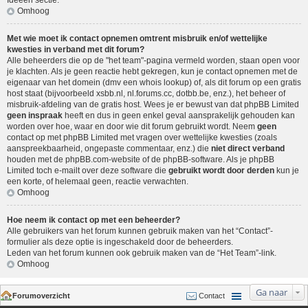
Ideeën sectie
.
Omhoog
Met wie moet ik contact opnemen omtrent misbruik en/of wettelijke
kwesties in verband met dit forum?
Alle beheerders die op de "het team"-pagina vermeld worden, staan open voor
je klachten. Als je geen reactie hebt gekregen, kun je contact opnemen met de
eigenaar van het domein (dmv een
whois lookup
) of, als dit forum op een gratis
host staat (bijvoorbeeld xsbb.nl, nl.forums.cc, dotbb.be, enz.), het beheer of
misbruik-afdeling van de gratis host. Wees je er bewust van dat phpBB Limited
geen inspraak
heeft en dus in geen enkel geval aansprakelijk gehouden kan
worden over hoe, waar en door wie dit forum gebruikt wordt. Neem
geen
contact op met phpBB Limited met vragen over wettelijke kwesties (zoals
aanspreekbaarheid, ongepaste commentaar, enz.) die
niet direct verband
houden met de phpBB.com-website of de phpBB-software. Als je phpBB
Limited toch e-mailt over deze software die
gebruikt wordt door derden
kun je
een korte, of helemaal geen, reactie verwachten.
Omhoog
Hoe neem ik contact op met een beheerder?
Alle gebruikers van het forum kunnen gebruik maken van het “Contact”-
formulier als deze optie is ingeschakeld door de beheerders.
Leden van het forum kunnen ook gebruik maken van de “Het Team”-link.
Omhoog
Ga naar
Forumoverzicht
Contact