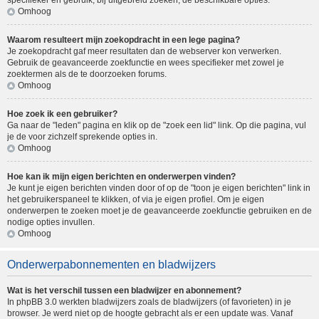
specifieker en gebruik, bij uitgebreid zoeken, de beschikbare opties.
Omhoog
Waarom resulteert mijn zoekopdracht in een lege pagina?
Je zoekopdracht gaf meer resultaten dan de webserver kon verwerken.
Gebruik de geavanceerde zoekfunctie en wees specifieker met zowel je
zoektermen als de te doorzoeken forums.
Omhoog
Hoe zoek ik een gebruiker?
Ga naar de "leden" pagina en klik op de "zoek een lid" link. Op die pagina, vul
je de voor zichzelf sprekende opties in.
Omhoog
Hoe kan ik mijn eigen berichten en onderwerpen vinden?
Je kunt je eigen berichten vinden door of op de "toon je eigen berichten" link in
het gebruikerspaneel te klikken, of via je eigen profiel. Om je eigen
onderwerpen te zoeken moet je de geavanceerde zoekfunctie gebruiken en de
nodige opties invullen.
Omhoog
Onderwerpabonnementen en bladwijzers
Wat is het verschil tussen een bladwijzer en abonnement?
In phpBB 3.0 werkten bladwijzers zoals de bladwijzers (of favorieten) in je
browser. Je werd niet op de hoogte gebracht als er een update was. Vanaf