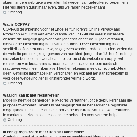
sturen, andere gebruikers e-mailen, lid worden van gebruikersgroepen, enz.
Het registreren duurt maar even, dus we raden het zeker aan!
Omhoog
Wat is COPPA?
COPPA is de afkorting voor het Engelse "Children’s Online Privacy and
Protection Act". Dit is een Amerikaanse wet uit 1998 die vereist dat iedere
website die mogelijk gegevens van jongeren onder de 13 jaar verzamelt,
hiervoor de toestemming heeft van de ouders. Deze toestemming moet
schriftelijk of op een andere wijze gegeven worden, zodat de ouders weten dat
de website persoonlijke gegevens van hun kind, jonger dan 13, heeft. Indien je
niet zeker bent of deze wet al dan niet op jou of de website waarop je wil
registreren van toepassing is, neem dan contact op met een juridisch
raadgever voor meer informatie. Houd er rekening mee dat het phpBB-team
geen wettelijke informatie kan verschaffen en ook niet het aanspreekpunt is
voor deze wetgeving, tenzij dit hieronder vermeld wordt.
Omhoog
Waarom kan ik niet registreren?
Mogelijk heeft de beheerder je IP-adres verbannen, of de gebruikersnaam die
je opgeeft verboden. Tevens is het mogelijk dat de beheerder de registratie
mogelijkheid heeft uitgeschakeld om zo de registratie van nieuwe gebruikers
te voorkomen. Neem contact op met de beheerder voor verdere hulp.
Omhoog
Ik ben geregistreerd maar kan niet aanmelden!