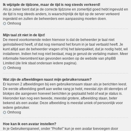
Ik wijzigde de tijdzone, maar de tijd is nog steeds verkeerd!
Als je zeker bent dat je de correcte tijdzone en zomertijd goed hebt ingevuld en
de tijd is nog steeds anders, is waarschijnlijk de tijd op de server verkeerd
ingesteld en zullen de beheerders een aanpassing moeten doen.
Omhoog
Mijn taal zit niet in de lijst!
De meest voorkomende reden hiervoor is dat de beheerder je taal niet
geïnstalleerd heeft, of dat nog niemand het forum in je taal vertaald heeft. Je
kunt altijd aan de beheerder vragen of hij het talenpakket, dat je nodig hebt, wil
installeren. Indien het nog niet bestaat, mag je gerust de vertaling maken. Meer
informatie hieromtrent kan gevonden worden op de website van phpBB
Limited (de link staat onderaan iedere pagina).
Omhoog
Wat zijn de afbeeldingen naast mijn gebruikersnaam?
Er kunnen 2 afbeeldingen bij een gebruikersnaam staan als je berichten leest.
De eerste afbeelding geeft aan welke rang je hebt, meestal zijn dit sterretjes of
blokjes die aangeven hoeveel berichten je geplaatst hebt of wat je status is.
Hieronder kan nog een tweede, meestal grotere, afbeelding staan, beter
bekend als een avatar. Deze afbeelding is meestal uniek of persoonlijk voor
iedere gebruiker.
Omhoog
Hoe kan ik een avatar instellen?
In je Gebruikerspaneel, onder “Profiel” kun je een avatar toevoegen door