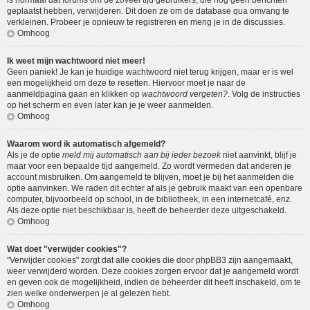
is normaal dat forums om de zoveel tijd gebruikers, die nog geen berichten
geplaatst hebben, verwijderen. Dit doen ze om de database qua omvang te
verkleinen. Probeer je opnieuw te registreren en meng je in de discussies.
Omhoog
Ik weet mijn wachtwoord niet meer!
Geen paniek! Je kan je huidige wachtwoord niet terug krijgen, maar er is wel
een mogelijkheid om deze te resetten. Hiervoor moet je naar de
aanmeldpagina gaan en klikken op
wachtwoord vergeten?
. Volg de instructies
op het scherm en even later kan je je weer aanmelden.
Omhoog
Waarom word ik automatisch afgemeld?
Als je de optie
meld mij automatisch aan bij ieder bezoek
niet aanvinkt, blijf je
maar voor een bepaalde tijd aangemeld. Zo wordt vermeden dat anderen je
account misbruiken. Om aangemeld te blijven, moet je bij het aanmelden die
optie aanvinken. We raden dit echter af als je gebruik maakt van een openbare
computer, bijvoorbeeld op school, in de bibliotheek, in een internetcafé, enz.
Als deze optie niet beschikbaar is, heeft de beheerder deze uitgeschakeld.
Omhoog
Wat doet "verwijder cookies"?
"Verwijder cookies" zorgt dat alle cookies die door phpBB3 zijn aangemaakt,
weer verwijderd worden. Deze cookies zorgen ervoor dat je aangemeld wordt
en geven ook de mogelijkheid, indien de beheerder dit heeft inschakeld, om te
zien welke onderwerpen je al gelezen hebt.
Omhoog