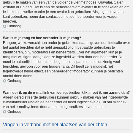
gebruik te maken van één van de volgende vier methodes: Gravatar, Galerij,
Afstand of Upload. Het is aan de beheerders om avatars in te schakelen en om
te kiezen op welke manier je een avatar kan gebruiken. Als je geen avatars
kunt gebruiken, neem dan contact op met een beheerder voor je vragen
hierover.
Omhoog
Wat is mijn rang en hoe verander ik mijn rang?
Rangen, welke verschijnen onder je gebruikersnaam, geven een indicatie over
het aantal berchten dat je hebt gemaakt of om bepaalde gebruikers te
identificeren, bijv. moderators en beheerders. Over het algemeen kun je je
rang niet wijzigen, aangezien ze ingesteld worden door een beheerder. Nu
moet je natuurlijk het forum niet beginnen te spammen met onzinnig veel
berichten, gewoon voor een hogere rang. Dit heeft zelfs mogelijk het
tegenovergestelde effect, een beheerder of moderator kunnen je berichten
aantal doen dalen.
Omhoog
Wanneer ik op de e-maillink van een gebruiker klik, moet ik me aanmelden?
Alleen geregistreerde gebruikers kunnen gebruik maken van het ingebouwde
e-mailformulier (indien de beheerder dit heeft ingeschakeld). Dit om misbruik
van het e-mailsysteem door anonieme gebruikers te voorkomen.
Omhoog
Vragen in verband met het plaatsen van berichten