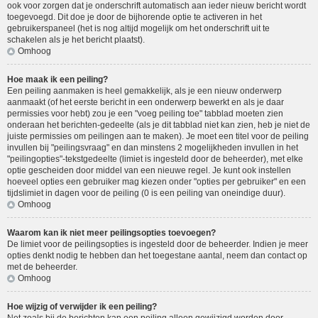
ook voor zorgen dat je onderschrift automatisch aan ieder nieuw bericht wordt
toegevoegd. Dit doe je door de bijhorende optie te activeren in het
gebruikerspaneel (het is nog altijd mogelijk om het onderschrift uit te
schakelen als je het bericht plaatst).
Omhoog
Hoe maak ik een peiling?
Een peiling aanmaken is heel gemakkelijk, als je een nieuw onderwerp
aanmaakt (of het eerste bericht in een onderwerp bewerkt en als je daar
permissies voor hebt) zou je een "voeg peiling toe" tabblad moeten zien
onderaan het berichten-gedeelte (als je dit tabblad niet kan zien, heb je niet de
juiste permissies om peilingen aan te maken). Je moet een titel voor de peiling
invullen bij "peilingsvraag" en dan minstens 2 mogelijkheden invullen in het
"peilingopties"-tekstgedeelte (limiet is ingesteld door de beheerder), met elke
optie gescheiden door middel van een nieuwe regel. Je kunt ook instellen
hoeveel opties een gebruiker mag kiezen onder "opties per gebruiker" en een
tijdslimiet in dagen voor de peiling (0 is een peiling van oneindige duur).
Omhoog
Waarom kan ik niet meer peilingsopties toevoegen?
De limiet voor de peilingsopties is ingesteld door de beheerder. Indien je meer
opties denkt nodig te hebben dan het toegestane aantal, neem dan contact op
met de beheerder.
Omhoog
Hoe wijzig of verwijder ik een peiling?