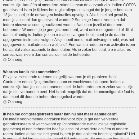
Controleer eerst of je gebruikersnaam en wachtwoord kloppen. Indien ze
correct zijn, kan één of meerdere zaken hiervan de oorzaak zijn. Indien COPPA
geactiveerd is en je tijdens het registratieproces opgaf dat je jonger bent dan
13 jaar, moet je de ontvangen instructies opvolgen. Als dit niet het geval is,
moet je account dan geactiveerd worden? Sommige forums vereisen dat
iedere nieuwe account geactiveerd wordt, ofwel door jezelf of door een
beheerder. Wanneer je je geregistreerd hebt, werd ook medegedeeld of dit al
dan niet nodig is. Indien je een e-mail ontvangen hebt, moet je de daarin
opgegeven instructies volgen. Als je nooit een e-mail ontvangen hebt, was het
opgegeven e-mailadres dan wel juist? Één van de redenen van activatie is om
het aantal valse accounts te doen dalen. Als je zeker bent dat je e-mailadres
correct was, neem dan contact op met de beheerder.
Omhoog
Waarom kan ik niet aanmelden?
Er zijn verschillende redenen mogelijk waarom je dit probleem hebt.
Controleer eerst of je gebruikersnaam en wachtwoord kloppen. Indien ze
correct zijn, kun je contact opnemen met de beheerder om er zeker van te zijn
dat je niet verbannen bent. Het is ook mogelijk dat de forumconfiguratie fout is,
dan moet dit door de beheerder opgelost worden.
Omhoog
Ik heb me ooit geregistreerd maar kan nu niet meer aanmelden!?
De meest voorkomende oorzaken hiervoor zijn: je gaf een verkeerde
gebruikersnaam of wachtwoord op (controleer de e-mail met je registratie
gegevens) of een beheerder heeft je account verwijderd om één of andere
reden. Indien dit laatste het geval is, heb je dan ooit een bericht geplaatst? Het