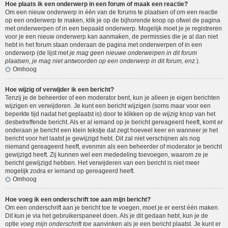
Hoe plaats ik een onderwerp in een forum of maak een reactie?
Om een nieuw onderwerp in één van de forums te plaatsen of om een reactie
op een onderwerp te maken, klik je op de bijhorende knop op ofwel de pagina
met onderwerpen of in een bepaald onderwerp. Mogelijk moet je je registreren
voor je een nieuw onderwerp kan aanmaken, de permissies die je al dan niet
hebt in het forum staan onderaan de pagina met onderwerpen of in een
onderwerp (de lijst met
je mag geen nieuwe onderwerpen in dit forum
plaatsen, je mag niet antwoorden op een onderwerp in dit forum, enz.
).
Omhoog
Hoe wijzig of verwijder ik een bericht?
Tenzij je de beheerder of een moderator bent, kun je alleen je eigen berichten
wijzigen en verwijderen. Je kunt een bericht wijzigen (soms maar voor een
beperkte tijd nadat het geplaatst is) door te klikken op de
wijzig
knop van het
desbetreffende bericht. Als er al iemand op je bericht gereageerd heeft, komt er
onderaan je bericht een klein tekstje dat zegt hoeveel keer en wanneer je het
bericht voor het laatst je gewijzigd hebt. Dit zal niet verschijnen als nog
niemand gereageerd heeft, evenmin als een beheerder of moderator je bericht
gewijzigd heeft. Zij kunnen wel een mededeling toevoegen, waarom ze je
bericht gewijzigd hebben. Het verwijderen van een bericht is niet meer
mogelijk zodra er iemand op gereageerd heeft.
Omhoog
Hoe voeg ik een onderschrift toe aan mijn bericht?
Om een onderschrift aan je bericht toe te voegen, moet je er eerst één maken.
Dit kun je via het gebruikerspaneel doen. Als je dit gedaan hebt, kun je de
optie
voeg mijn onderschrift toe
aanvinken als je een bericht plaatst. Je kunt er