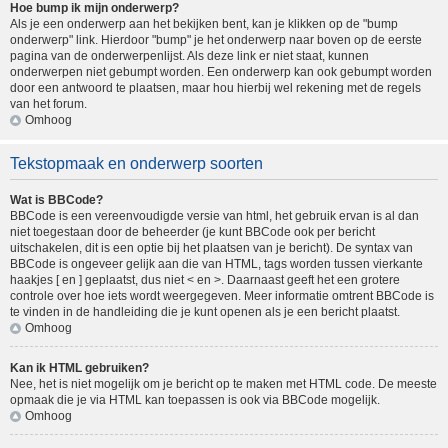
Hoe bump ik mijn onderwerp?
Als je een onderwerp aan het bekijken bent, kan je klikken op de "bump
onderwerp" link. Hierdoor "bump" je het onderwerp naar boven op de eerste
pagina van de onderwerpenlijst. Als deze link er niet staat, kunnen
onderwerpen niet gebumpt worden. Een onderwerp kan ook gebumpt worden
door een antwoord te plaatsen, maar hou hierbij wel rekening met de regels
van het forum.
Omhoog
Tekstopmaak en onderwerp soorten
Wat is BBCode?
BBCode is een vereenvoudigde versie van html, het gebruik ervan is al dan
niet toegestaan door de beheerder (je kunt BBCode ook per bericht
uitschakelen, dit is een optie bij het plaatsen van je bericht). De syntax van
BBCode is ongeveer gelijk aan die van HTML, tags worden tussen vierkante
haakjes [ en ] geplaatst, dus niet < en >. Daarnaast geeft het een grotere
controle over hoe iets wordt weergegeven. Meer informatie omtrent BBCode is
te vinden in de handleiding die je kunt openen als je een bericht plaatst.
Omhoog
Kan ik HTML gebruiken?
Nee, het is niet mogelijk om je bericht op te maken met HTML code. De meeste
opmaak die je via HTML kan toepassen is ook via BBCode mogelijk.
Omhoog