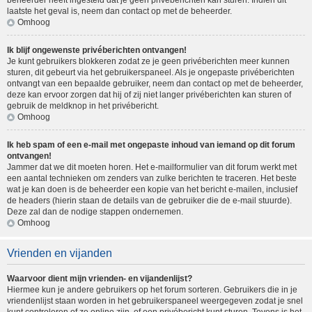
beheerder heeft ingesteld dat je geen privéberichten kan sturen. Indien dit
laatste het geval is, neem dan contact op met de beheerder.
Omhoog
Ik blijf ongewenste privéberichten ontvangen!
Je kunt gebruikers blokkeren zodat ze je geen privéberichten meer kunnen
sturen, dit gebeurt via het gebruikerspaneel. Als je ongepaste privéberichten
ontvangt van een bepaalde gebruiker, neem dan contact op met de beheerder,
deze kan ervoor zorgen dat hij of zij niet langer privéberichten kan sturen of
gebruik de meldknop in het privébericht.
Omhoog
Ik heb spam of een e-mail met ongepaste inhoud van iemand op dit forum
ontvangen!
Jammer dat we dit moeten horen. Het e-mailformulier van dit forum werkt met
een aantal technieken om zenders van zulke berichten te traceren. Het beste
wat je kan doen is de beheerder een kopie van het bericht e-mailen, inclusief
de headers (hierin staan de details van de gebruiker die de e-mail stuurde).
Deze zal dan de nodige stappen ondernemen.
Omhoog
Vrienden en vijanden
Waarvoor dient mijn vrienden- en vijandenlijst?
Hiermee kun je andere gebruikers op het forum sorteren. Gebruikers die in je
vriendenlijst staan worden in het gebruikerspaneel weergegeven zodat je snel