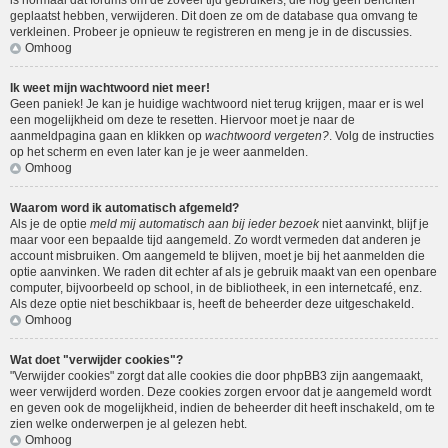
is normaal dat forums om de zoveel tijd gebruikers, die nog geen berichten
geplaatst hebben, verwijderen. Dit doen ze om de database qua omvang te
verkleinen. Probeer je opnieuw te registreren en meng je in de discussies.
Omhoog
Ik weet mijn wachtwoord niet meer!
Geen paniek! Je kan je huidige wachtwoord niet terug krijgen, maar er is wel
een mogelijkheid om deze te resetten. Hiervoor moet je naar de
aanmeldpagina gaan en klikken op
wachtwoord vergeten?
. Volg de instructies
op het scherm en even later kan je je weer aanmelden.
Omhoog
Waarom word ik automatisch afgemeld?
Als je de optie
meld mij automatisch aan bij ieder bezoek
niet aanvinkt, blijf je
maar voor een bepaalde tijd aangemeld. Zo wordt vermeden dat anderen je
account misbruiken. Om aangemeld te blijven, moet je bij het aanmelden die
optie aanvinken. We raden dit echter af als je gebruik maakt van een openbare
computer, bijvoorbeeld op school, in de bibliotheek, in een internetcafé, enz.
Als deze optie niet beschikbaar is, heeft de beheerder deze uitgeschakeld.
Omhoog
Wat doet "verwijder cookies"?
"Verwijder cookies" zorgt dat alle cookies die door phpBB3 zijn aangemaakt,
weer verwijderd worden. Deze cookies zorgen ervoor dat je aangemeld wordt
en geven ook de mogelijkheid, indien de beheerder dit heeft inschakeld, om te
zien welke onderwerpen je al gelezen hebt.
Omhoog