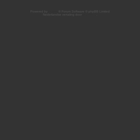
Powered by
phpBB
® Forum Software © phpBB Limited
Nederlandse vertaling door
phpBB.nl
.