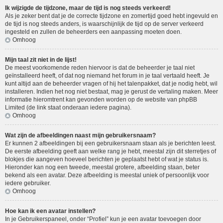
Ik wijzigde de tijdzone, maar de tijd is nog steeds verkeerd!
Als je zeker bent dat je de correcte tijdzone en zomertijd goed hebt ingevuld en
de tijd is nog steeds anders, is waarschijnlijk de tijd op de server verkeerd
ingesteld en zullen de beheerders een aanpassing moeten doen.
Omhoog
Mijn taal zit niet in de lijst!
De meest voorkomende reden hiervoor is dat de beheerder je taal niet
geïnstalleerd heeft, of dat nog niemand het forum in je taal vertaald heeft. Je
kunt altijd aan de beheerder vragen of hij het talenpakket, dat je nodig hebt, wil
installeren. Indien het nog niet bestaat, mag je gerust de vertaling maken. Meer
informatie hieromtrent kan gevonden worden op de website van phpBB
Limited (de link staat onderaan iedere pagina).
Omhoog
Wat zijn de afbeeldingen naast mijn gebruikersnaam?
Er kunnen 2 afbeeldingen bij een gebruikersnaam staan als je berichten leest.
De eerste afbeelding geeft aan welke rang je hebt, meestal zijn dit sterretjes of
blokjes die aangeven hoeveel berichten je geplaatst hebt of wat je status is.
Hieronder kan nog een tweede, meestal grotere, afbeelding staan, beter
bekend als een avatar. Deze afbeelding is meestal uniek of persoonlijk voor
iedere gebruiker.
Omhoog
Hoe kan ik een avatar instellen?
In je Gebruikerspaneel, onder “Profiel” kun je een avatar toevoegen door