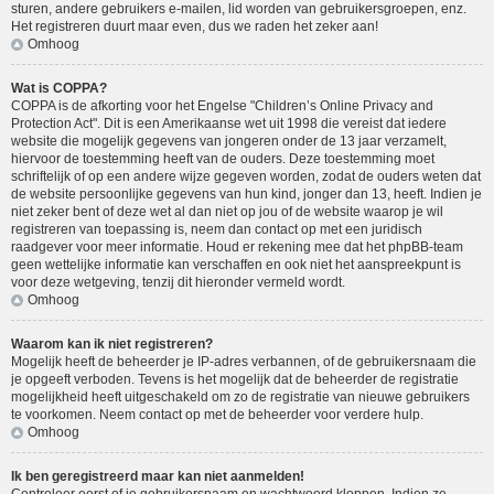
sturen, andere gebruikers e-mailen, lid worden van gebruikersgroepen, enz.
Het registreren duurt maar even, dus we raden het zeker aan!
Omhoog
Wat is COPPA?
COPPA is de afkorting voor het Engelse "Children’s Online Privacy and
Protection Act". Dit is een Amerikaanse wet uit 1998 die vereist dat iedere
website die mogelijk gegevens van jongeren onder de 13 jaar verzamelt,
hiervoor de toestemming heeft van de ouders. Deze toestemming moet
schriftelijk of op een andere wijze gegeven worden, zodat de ouders weten dat
de website persoonlijke gegevens van hun kind, jonger dan 13, heeft. Indien je
niet zeker bent of deze wet al dan niet op jou of de website waarop je wil
registreren van toepassing is, neem dan contact op met een juridisch
raadgever voor meer informatie. Houd er rekening mee dat het phpBB-team
geen wettelijke informatie kan verschaffen en ook niet het aanspreekpunt is
voor deze wetgeving, tenzij dit hieronder vermeld wordt.
Omhoog
Waarom kan ik niet registreren?
Mogelijk heeft de beheerder je IP-adres verbannen, of de gebruikersnaam die
je opgeeft verboden. Tevens is het mogelijk dat de beheerder de registratie
mogelijkheid heeft uitgeschakeld om zo de registratie van nieuwe gebruikers
te voorkomen. Neem contact op met de beheerder voor verdere hulp.
Omhoog
Ik ben geregistreerd maar kan niet aanmelden!