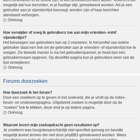
kunt controleren of ze online zijn, of een privébericht kunt sturen. Tevens is het
mogelijk dat hun berichten, in je huidige stijl, gemarkeerd worden. Als je een
gebruiker aan je vijandenlijst toevoegt, worden zijn of haar berichten
standaard verborgen.
Omhoog
Hoe verwijder of voeg ik gebruikers toe aan mijn vrienden- en/of
vijandenlijst?
Het toevoegen van gebruikers kan op 2 manieren. In het profiel van iedere
gebruiker staat een link om de gebruiker aan je vrienden- of vijandenlijst toe te
voegen. De tweede manier is via het gebruikerspaneel, je moet dan een
gebruikersnaam opgeven. Op dezelfde pagina kun je gebruikers weer van de
lijst verwijderen.
Omhoog
Forums doorzoeken
Hoe doorzoek ik het forum?
Door een zoekterm op te geven in het zoekveld, die je vindt op de index-,
forum- en onderwerppagina. Uitgebreid zoeken is mogelijk door op de
"zoeken" link te klikken, deze vind je op iedere pagina.
Omhoog
Waarom levert mijn zoekopdracht geen resultaten op?
Je zoekterm was hoogstwaarschijnlijk niet specifiek genoeg en bevatte
mogelijk teveel termen die niet door phpBB3 geïndexeerd worden. Wees