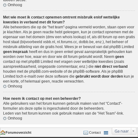
Ideeën sectie
.
Omhoog
Met wie moet ik contact opnemen omtrent misbruik en/of wettelijke
kwesties in verband met dit forum?
Alle beheerders die op de "het team"-pagina vermeld worden, staan open voor
je klachten. Als je geen reactie hebt gekregen, kun je contact opnemen met de
eigenaar van het domein (dmv een
whois lookup
) of, als dit forum op een gratis
host staat (bijvoorbeeld xsbb.nl, nl.forums.cc, dotbb.be, enz.), het beheer of
misbruik-afdeling van de gratis host. Wees je er bewust van dat phpBB Limited
geen inspraak
heeft en dus in geen enkel geval aansprakelijk gehouden kan
worden over hoe, waar en door wie dit forum gebruikt wordt. Neem
geen
contact op met phpBB Limited met vragen over wettelijke kwesties (zoals
aanspreekbaarheid, ongepaste commentaar, enz.) die
niet direct verband
houden met de phpBB.com-website of de phpBB-software. Als je phpBB
Limited toch e-mailt over deze software die
gebruikt wordt door derden
kun je
een korte, of helemaal geen, reactie verwachten.
Omhoog
Hoe neem ik contact op met een beheerder?
Alle gebruikers van het forum kunnen gebruik maken van het “Contact”-
formulier als deze optie is ingeschakeld door de beheerders.
Leden van het forum kunnen ook gebruik maken van de “Het Team”-link.
Omhoog
Ga naar
Forumoverzicht
Contact