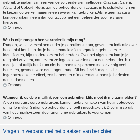
gebruik te maken van één van de volgende vier methodes: Gravatar, Galerij,
Afstand of Upload. Het is aan de beheerders om avatars in te schakelen en om
te kiezen op welke manier je een avatar kan gebruiken. Als je geen avatars
kunt gebruiken, neem dan contact op met een beheerder voor je vragen
hierover.
Omhoog
Wat is mijn rang en hoe verander ik mijn rang?
Rangen, welke verschijnen onder je gebruikersnaam, geven een indicatie over
het aantal berchten dat je hebt gemaakt of om bepaalde gebruikers te
identificeren, bijv. moderators en beheerders. Over het algemeen kun je je
rang niet wijzigen, aangezien ze ingesteld worden door een beheerder. Nu
moet je natuurlijk het forum niet beginnen te spammen met onzinnig veel
berichten, gewoon voor een hogere rang. Dit heeft zelfs mogelijk het
tegenovergestelde effect, een beheerder of moderator kunnen je berichten
aantal doen dalen.
Omhoog
Wanneer ik op de e-maillink van een gebruiker klik, moet ik me aanmelden?
Alleen geregistreerde gebruikers kunnen gebruik maken van het ingebouwde
e-mailformulier (indien de beheerder dit heeft ingeschakeld). Dit om misbruik
van het e-mailsysteem door anonieme gebruikers te voorkomen.
Omhoog
Vragen in verband met het plaatsen van berichten