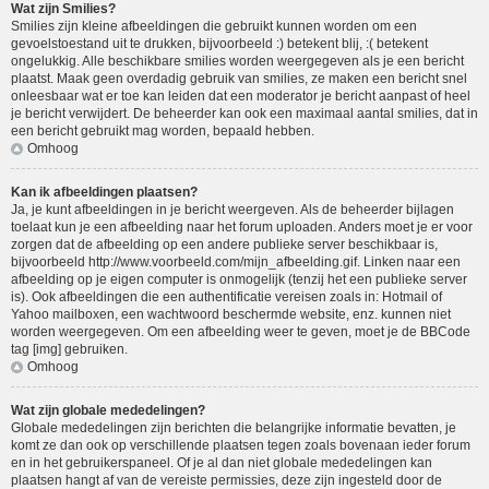
Wat zijn Smilies?
Smilies zijn kleine afbeeldingen die gebruikt kunnen worden om een
gevoelstoestand uit te drukken, bijvoorbeeld :) betekent blij, :( betekent
ongelukkig. Alle beschikbare smilies worden weergegeven als je een bericht
plaatst. Maak geen overdadig gebruik van smilies, ze maken een bericht snel
onleesbaar wat er toe kan leiden dat een moderator je bericht aanpast of heel
je bericht verwijdert. De beheerder kan ook een maximaal aantal smilies, dat in
een bericht gebruikt mag worden, bepaald hebben.
Omhoog
Kan ik afbeeldingen plaatsen?
Ja, je kunt afbeeldingen in je bericht weergeven. Als de beheerder bijlagen
toelaat kun je een afbeelding naar het forum uploaden. Anders moet je er voor
zorgen dat de afbeelding op een andere publieke server beschikbaar is,
bijvoorbeeld http://www.voorbeeld.com/mijn_afbeelding.gif. Linken naar een
afbeelding op je eigen computer is onmogelijk (tenzij het een publieke server
is). Ook afbeeldingen die een authentificatie vereisen zoals in: Hotmail of
Yahoo mailboxen, een wachtwoord beschermde website, enz. kunnen niet
worden weergegeven. Om een afbeelding weer te geven, moet je de BBCode
tag [img] gebruiken.
Omhoog
Wat zijn globale mededelingen?
Globale mededelingen zijn berichten die belangrijke informatie bevatten, je
komt ze dan ook op verschillende plaatsen tegen zoals bovenaan ieder forum
en in het gebruikerspaneel. Of je al dan niet globale mededelingen kan
plaatsen hangt af van de vereiste permissies, deze zijn ingesteld door de