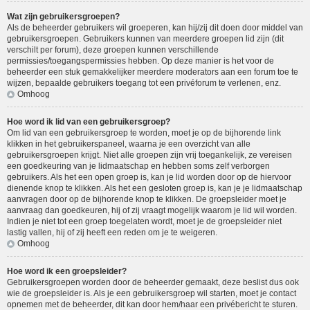
Wat zijn gebruikersgroepen?
Als de beheerder gebruikers wil groeperen, kan hij/zij dit doen door middel van
gebruikersgroepen. Gebruikers kunnen van meerdere groepen lid zijn (dit
verschilt per forum), deze groepen kunnen verschillende
permissies/toegangspermissies hebben. Op deze manier is het voor de
beheerder een stuk gemakkelijker meerdere moderators aan een forum toe te
wijzen, bepaalde gebruikers toegang tot een privéforum te verlenen, enz.
Omhoog
Hoe word ik lid van een gebruikersgroep?
Om lid van een gebruikersgroep te worden, moet je op de bijhorende link
klikken in het gebruikerspaneel, waarna je een overzicht van alle
gebruikersgroepen krijgt. Niet alle groepen zijn vrij toegankelijk, ze vereisen
een goedkeuring van je lidmaatschap en hebben soms zelf verborgen
gebruikers. Als het een open groep is, kan je lid worden door op de hiervoor
dienende knop te klikken. Als het een gesloten groep is, kan je je lidmaatschap
aanvragen door op de bijhorende knop te klikken. De groepsleider moet je
aanvraag dan goedkeuren, hij of zij vraagt mogelijk waarom je lid wil worden.
Indien je niet tot een groep toegelaten wordt, moet je de groepsleider niet
lastig vallen, hij of zij heeft een reden om je te weigeren.
Omhoog
Hoe word ik een groepsleider?
Gebruikersgroepen worden door de beheerder gemaakt, deze beslist dus ook
wie de groepsleider is. Als je een gebruikersgroep wil starten, moet je contact
opnemen met de beheerder, dit kan door hem/haar een privébericht te sturen.