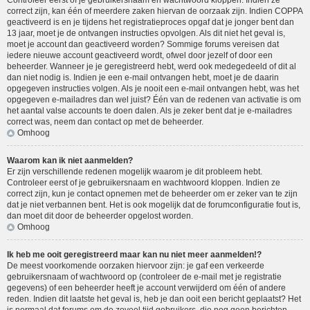
Controleer eerst of je gebruikersnaam en wachtwoord kloppen. Indien ze
correct zijn, kan één of meerdere zaken hiervan de oorzaak zijn. Indien COPPA
geactiveerd is en je tijdens het registratieproces opgaf dat je jonger bent dan
13 jaar, moet je de ontvangen instructies opvolgen. Als dit niet het geval is,
moet je account dan geactiveerd worden? Sommige forums vereisen dat
iedere nieuwe account geactiveerd wordt, ofwel door jezelf of door een
beheerder. Wanneer je je geregistreerd hebt, werd ook medegedeeld of dit al
dan niet nodig is. Indien je een e-mail ontvangen hebt, moet je de daarin
opgegeven instructies volgen. Als je nooit een e-mail ontvangen hebt, was het
opgegeven e-mailadres dan wel juist? Één van de redenen van activatie is om
het aantal valse accounts te doen dalen. Als je zeker bent dat je e-mailadres
correct was, neem dan contact op met de beheerder.
Omhoog
Waarom kan ik niet aanmelden?
Er zijn verschillende redenen mogelijk waarom je dit probleem hebt.
Controleer eerst of je gebruikersnaam en wachtwoord kloppen. Indien ze
correct zijn, kun je contact opnemen met de beheerder om er zeker van te zijn
dat je niet verbannen bent. Het is ook mogelijk dat de forumconfiguratie fout is,
dan moet dit door de beheerder opgelost worden.
Omhoog
Ik heb me ooit geregistreerd maar kan nu niet meer aanmelden!?
De meest voorkomende oorzaken hiervoor zijn: je gaf een verkeerde
gebruikersnaam of wachtwoord op (controleer de e-mail met je registratie
gegevens) of een beheerder heeft je account verwijderd om één of andere
reden. Indien dit laatste het geval is, heb je dan ooit een bericht geplaatst? Het