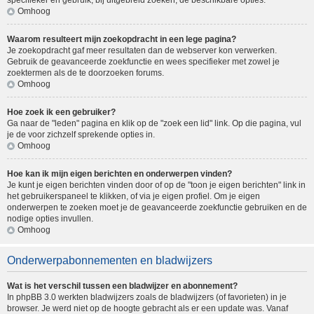
specifieker en gebruik, bij uitgebreid zoeken, de beschikbare opties.
Omhoog
Waarom resulteert mijn zoekopdracht in een lege pagina?
Je zoekopdracht gaf meer resultaten dan de webserver kon verwerken.
Gebruik de geavanceerde zoekfunctie en wees specifieker met zowel je
zoektermen als de te doorzoeken forums.
Omhoog
Hoe zoek ik een gebruiker?
Ga naar de "leden" pagina en klik op de "zoek een lid" link. Op die pagina, vul
je de voor zichzelf sprekende opties in.
Omhoog
Hoe kan ik mijn eigen berichten en onderwerpen vinden?
Je kunt je eigen berichten vinden door of op de "toon je eigen berichten" link in
het gebruikerspaneel te klikken, of via je eigen profiel. Om je eigen
onderwerpen te zoeken moet je de geavanceerde zoekfunctie gebruiken en de
nodige opties invullen.
Omhoog
Onderwerpabonnementen en bladwijzers
Wat is het verschil tussen een bladwijzer en abonnement?
In phpBB 3.0 werkten bladwijzers zoals de bladwijzers (of favorieten) in je
browser. Je werd niet op de hoogte gebracht als er een update was. Vanaf