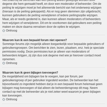
Net zoals bij de berichten kan een peiling alleen gewijzigd worden door
degene die hem gemaakt heeft, en door een moderator of beheerder. Om de
peiling te wijzigen moet je het allereerste bericht van het onderwerp wijzigen
(hieraan is de peiling gekoppeld). Als er nog geen stemmen zijn uitgebracht,
kunnen gebruikers de peiling verwijderen of iedere peilingsoptie wijzigen.
Maar, als er reeds gestemd is, dan kunnen alleen moderators of beheerders
hem wijzigen of verwijderen. Dit om te voorkomen dat gebruikers een peiling
maken en deze daarna vervalsen door de opties te wijzigen.
Omhoog
Waarom kan ik een bepaald forum niet openen?
Sommige forums zijn mogelijk alleen toegankelijk voor bepaalde gebruikers of
gebruikersgroepen. Om berichten te zien, lezen, plaatsen, enz. heb je speciale
permissies nodig. Deze permissies kun je alleen van moderators of
beheerders krijgen, zij zijn dus ook degene met wie je hierover contact moet
opnemen.
Omhoog
Waarom kan ik geen bijlagen toevoegen?
De mogelijkheid om bijlagen toe te voegen, kan per forum, per
gebruikersgroep of per gebruiker ingesteld worden. De beheerder kan het
bijvoorbeeld zo ingesteld hebben dat je in een bepaald forum helemaal geen
bijlagen mag toevoegen of dat alleen de beheerdersgroep dit mag. Neem
contact op met de beheerder als je niet zeker weet waarom je geen bijlagen
kan toevoegen.
Omhoog