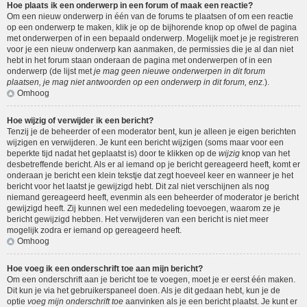
Hoe plaats ik een onderwerp in een forum of maak een reactie?
Om een nieuw onderwerp in één van de forums te plaatsen of om een reactie
op een onderwerp te maken, klik je op de bijhorende knop op ofwel de pagina
met onderwerpen of in een bepaald onderwerp. Mogelijk moet je je registreren
voor je een nieuw onderwerp kan aanmaken, de permissies die je al dan niet
hebt in het forum staan onderaan de pagina met onderwerpen of in een
onderwerp (de lijst met
je mag geen nieuwe onderwerpen in dit forum
plaatsen, je mag niet antwoorden op een onderwerp in dit forum, enz.
).
Omhoog
Hoe wijzig of verwijder ik een bericht?
Tenzij je de beheerder of een moderator bent, kun je alleen je eigen berichten
wijzigen en verwijderen. Je kunt een bericht wijzigen (soms maar voor een
beperkte tijd nadat het geplaatst is) door te klikken op de
wijzig
knop van het
desbetreffende bericht. Als er al iemand op je bericht gereageerd heeft, komt er
onderaan je bericht een klein tekstje dat zegt hoeveel keer en wanneer je het
bericht voor het laatst je gewijzigd hebt. Dit zal niet verschijnen als nog
niemand gereageerd heeft, evenmin als een beheerder of moderator je bericht
gewijzigd heeft. Zij kunnen wel een mededeling toevoegen, waarom ze je
bericht gewijzigd hebben. Het verwijderen van een bericht is niet meer
mogelijk zodra er iemand op gereageerd heeft.
Omhoog
Hoe voeg ik een onderschrift toe aan mijn bericht?
Om een onderschrift aan je bericht toe te voegen, moet je er eerst één maken.
Dit kun je via het gebruikerspaneel doen. Als je dit gedaan hebt, kun je de
optie
voeg mijn onderschrift toe
aanvinken als je een bericht plaatst. Je kunt er