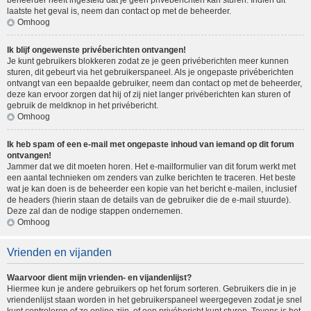
beheerder heeft ingesteld dat je geen privéberichten kan sturen. Indien dit
laatste het geval is, neem dan contact op met de beheerder.
Omhoog
Ik blijf ongewenste privéberichten ontvangen!
Je kunt gebruikers blokkeren zodat ze je geen privéberichten meer kunnen
sturen, dit gebeurt via het gebruikerspaneel. Als je ongepaste privéberichten
ontvangt van een bepaalde gebruiker, neem dan contact op met de beheerder,
deze kan ervoor zorgen dat hij of zij niet langer privéberichten kan sturen of
gebruik de meldknop in het privébericht.
Omhoog
Ik heb spam of een e-mail met ongepaste inhoud van iemand op dit forum
ontvangen!
Jammer dat we dit moeten horen. Het e-mailformulier van dit forum werkt met
een aantal technieken om zenders van zulke berichten te traceren. Het beste
wat je kan doen is de beheerder een kopie van het bericht e-mailen, inclusief
de headers (hierin staan de details van de gebruiker die de e-mail stuurde).
Deze zal dan de nodige stappen ondernemen.
Omhoog
Vrienden en vijanden
Waarvoor dient mijn vrienden- en vijandenlijst?
Hiermee kun je andere gebruikers op het forum sorteren. Gebruikers die in je
vriendenlijst staan worden in het gebruikerspaneel weergegeven zodat je snel