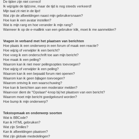
De tijden zijn niet correct!
Ik wijzigde de tijdzone, maar de tijd is nog steeds verkeerd!
Mijn taal zit niet in de lijst!
Wat zijn de afbeeldingen naast mijn gebruikersnaam?
Hoe kan ik een avatar instellen?
Wat is mijn rang en hoe verander ik mijn rang?
Wanneer ik op de e-maillink van een gebruiker klik, moet ik me aanmelden?
Vragen in verband met het plaatsen van berichten
Hoe plaats ik een onderwerp in een forum of maak een reactie?
Hoe wijzig of verwijder ik een bericht?
Hoe voeg ik een onderschrift toe aan mijn bericht?
Hoe maak ik een peiling?
Waarom kan ik niet meer peilingsopties toevoegen?
Hoe wijzig of verwijder ik een peiling?
Waarom kan ik een bepaald forum niet openen?
Waarom kan ik geen bijlagen toevoegen?
Waarom ontving ik een waarschuwing?
Hoe kan ik berichten aan een moderator melden?
Waarvoor dient de "Opslaan"-knop bij het plaatsen van een bericht?
Waarom moet mijn bericht goedgekeurd worden?
Hoe bump ik mijn onderwerp?
Tekstopmaak en onderwerp soorten
Wat is BBCode?
Kan ik HTML gebruiken?
Wat zijn Smilies?
Kan ik afbeeldingen plaatsen?
Wat zijn globale mededelingen?