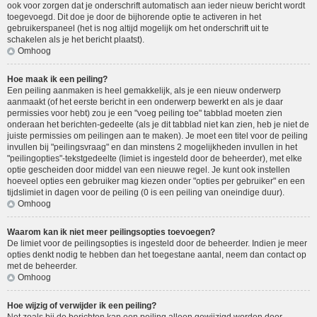
ook voor zorgen dat je onderschrift automatisch aan ieder nieuw bericht wordt
toegevoegd. Dit doe je door de bijhorende optie te activeren in het
gebruikerspaneel (het is nog altijd mogelijk om het onderschrift uit te
schakelen als je het bericht plaatst).
Omhoog
Hoe maak ik een peiling?
Een peiling aanmaken is heel gemakkelijk, als je een nieuw onderwerp
aanmaakt (of het eerste bericht in een onderwerp bewerkt en als je daar
permissies voor hebt) zou je een "voeg peiling toe" tabblad moeten zien
onderaan het berichten-gedeelte (als je dit tabblad niet kan zien, heb je niet de
juiste permissies om peilingen aan te maken). Je moet een titel voor de peiling
invullen bij "peilingsvraag" en dan minstens 2 mogelijkheden invullen in het
"peilingopties"-tekstgedeelte (limiet is ingesteld door de beheerder), met elke
optie gescheiden door middel van een nieuwe regel. Je kunt ook instellen
hoeveel opties een gebruiker mag kiezen onder "opties per gebruiker" en een
tijdslimiet in dagen voor de peiling (0 is een peiling van oneindige duur).
Omhoog
Waarom kan ik niet meer peilingsopties toevoegen?
De limiet voor de peilingsopties is ingesteld door de beheerder. Indien je meer
opties denkt nodig te hebben dan het toegestane aantal, neem dan contact op
met de beheerder.
Omhoog
Hoe wijzig of verwijder ik een peiling?