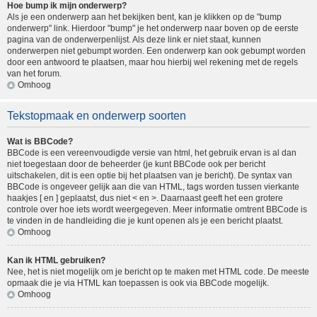
Hoe bump ik mijn onderwerp?
Als je een onderwerp aan het bekijken bent, kan je klikken op de "bump
onderwerp" link. Hierdoor "bump" je het onderwerp naar boven op de eerste
pagina van de onderwerpenlijst. Als deze link er niet staat, kunnen
onderwerpen niet gebumpt worden. Een onderwerp kan ook gebumpt worden
door een antwoord te plaatsen, maar hou hierbij wel rekening met de regels
van het forum.
Omhoog
Tekstopmaak en onderwerp soorten
Wat is BBCode?
BBCode is een vereenvoudigde versie van html, het gebruik ervan is al dan
niet toegestaan door de beheerder (je kunt BBCode ook per bericht
uitschakelen, dit is een optie bij het plaatsen van je bericht). De syntax van
BBCode is ongeveer gelijk aan die van HTML, tags worden tussen vierkante
haakjes [ en ] geplaatst, dus niet < en >. Daarnaast geeft het een grotere
controle over hoe iets wordt weergegeven. Meer informatie omtrent BBCode is
te vinden in de handleiding die je kunt openen als je een bericht plaatst.
Omhoog
Kan ik HTML gebruiken?
Nee, het is niet mogelijk om je bericht op te maken met HTML code. De meeste
opmaak die je via HTML kan toepassen is ook via BBCode mogelijk.
Omhoog