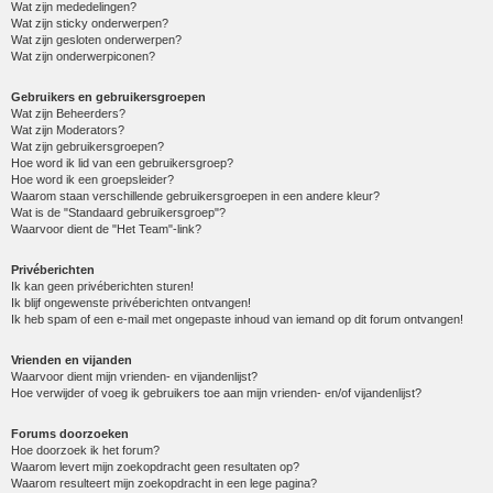
Wat zijn mededelingen?
Wat zijn sticky onderwerpen?
Wat zijn gesloten onderwerpen?
Wat zijn onderwerpiconen?
Gebruikers en gebruikersgroepen
Wat zijn Beheerders?
Wat zijn Moderators?
Wat zijn gebruikersgroepen?
Hoe word ik lid van een gebruikersgroep?
Hoe word ik een groepsleider?
Waarom staan verschillende gebruikersgroepen in een andere kleur?
Wat is de "Standaard gebruikersgroep"?
Waarvoor dient de "Het Team"-link?
Privéberichten
Ik kan geen privéberichten sturen!
Ik blijf ongewenste privéberichten ontvangen!
Ik heb spam of een e-mail met ongepaste inhoud van iemand op dit forum ontvangen!
Vrienden en vijanden
Waarvoor dient mijn vrienden- en vijandenlijst?
Hoe verwijder of voeg ik gebruikers toe aan mijn vrienden- en/of vijandenlijst?
Forums doorzoeken
Hoe doorzoek ik het forum?
Waarom levert mijn zoekopdracht geen resultaten op?
Waarom resulteert mijn zoekopdracht in een lege pagina?