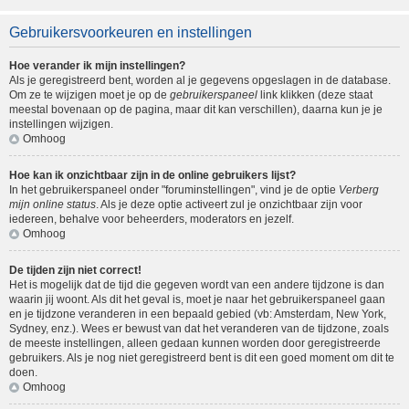
Gebruikersvoorkeuren en instellingen
Hoe verander ik mijn instellingen?
Als je geregistreerd bent, worden al je gegevens opgeslagen in de database.
Om ze te wijzigen moet je op de
gebruikerspaneel
link klikken (deze staat
meestal bovenaan op de pagina, maar dit kan verschillen), daarna kun je je
instellingen wijzigen.
Omhoog
Hoe kan ik onzichtbaar zijn in de online gebruikers lijst?
In het gebruikerspaneel onder "foruminstellingen", vind je de optie
Verberg
mijn online status
. Als je deze optie activeert zul je onzichtbaar zijn voor
iedereen, behalve voor beheerders, moderators en jezelf.
Omhoog
De tijden zijn niet correct!
Het is mogelijk dat de tijd die gegeven wordt van een andere tijdzone is dan
waarin jij woont. Als dit het geval is, moet je naar het gebruikerspaneel gaan
en je tijdzone veranderen in een bepaald gebied (vb: Amsterdam, New York,
Sydney, enz.). Wees er bewust van dat het veranderen van de tijdzone, zoals
de meeste instellingen, alleen gedaan kunnen worden door geregistreerde
gebruikers. Als je nog niet geregistreerd bent is dit een goed moment om dit te
doen.
Omhoog