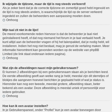
Ik wijzigde de tijdzone, maar de tijd is nog steeds verkeerd!
Als je zeker bent dat je de correcte tijdzone en zomertijd goed hebt ingevuld en
de tijd is nog steeds anders, is waarschijnlijk de tijd op de server verkeerd
ingesteld en zullen de beheerders een aanpassing moeten doen.
Omhoog
Mijn taal zit niet in de lijst!
De meest voorkomende reden hiervoor is dat de beheerder je taal niet
geïnstalleerd heeft, of dat nog niemand het forum in je taal vertaald heeft. Je
kunt altijd aan de beheerder vragen of hij het talenpakket, dat je nodig hebt, wil
installeren. Indien het nog niet bestaat, mag je gerust de vertaling maken. Meer
informatie hieromtrent kan gevonden worden op de website van phpBB
Limited (de link staat onderaan iedere pagina).
Omhoog
Wat zijn de afbeeldingen naast mijn gebruikersnaam?
Er kunnen 2 afbeeldingen bij een gebruikersnaam staan als je berichten leest.
De eerste afbeelding geeft aan welke rang je hebt, meestal zijn dit sterretjes of
blokjes die aangeven hoeveel berichten je geplaatst hebt of wat je status is.
Hieronder kan nog een tweede, meestal grotere, afbeelding staan, beter
bekend als een avatar. Deze afbeelding is meestal uniek of persoonlijk voor
iedere gebruiker.
Omhoog
Hoe kan ik een avatar instellen?
In je Gebruikerspaneel, onder “Profiel” kun je een avatar toevoegen door