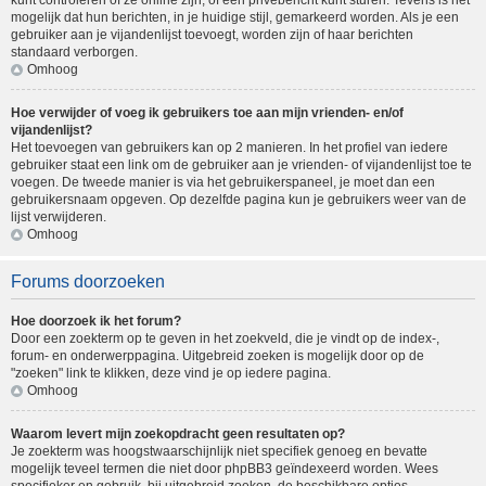
kunt controleren of ze online zijn, of een privébericht kunt sturen. Tevens is het
mogelijk dat hun berichten, in je huidige stijl, gemarkeerd worden. Als je een
gebruiker aan je vijandenlijst toevoegt, worden zijn of haar berichten
standaard verborgen.
Omhoog
Hoe verwijder of voeg ik gebruikers toe aan mijn vrienden- en/of
vijandenlijst?
Het toevoegen van gebruikers kan op 2 manieren. In het profiel van iedere
gebruiker staat een link om de gebruiker aan je vrienden- of vijandenlijst toe te
voegen. De tweede manier is via het gebruikerspaneel, je moet dan een
gebruikersnaam opgeven. Op dezelfde pagina kun je gebruikers weer van de
lijst verwijderen.
Omhoog
Forums doorzoeken
Hoe doorzoek ik het forum?
Door een zoekterm op te geven in het zoekveld, die je vindt op de index-,
forum- en onderwerppagina. Uitgebreid zoeken is mogelijk door op de
"zoeken" link te klikken, deze vind je op iedere pagina.
Omhoog
Waarom levert mijn zoekopdracht geen resultaten op?
Je zoekterm was hoogstwaarschijnlijk niet specifiek genoeg en bevatte
mogelijk teveel termen die niet door phpBB3 geïndexeerd worden. Wees