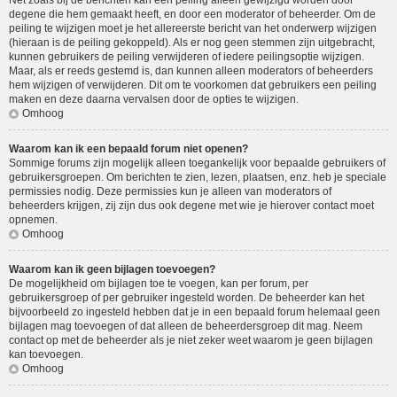
Net zoals bij de berichten kan een peiling alleen gewijzigd worden door
degene die hem gemaakt heeft, en door een moderator of beheerder. Om de
peiling te wijzigen moet je het allereerste bericht van het onderwerp wijzigen
(hieraan is de peiling gekoppeld). Als er nog geen stemmen zijn uitgebracht,
kunnen gebruikers de peiling verwijderen of iedere peilingsoptie wijzigen.
Maar, als er reeds gestemd is, dan kunnen alleen moderators of beheerders
hem wijzigen of verwijderen. Dit om te voorkomen dat gebruikers een peiling
maken en deze daarna vervalsen door de opties te wijzigen.
Omhoog
Waarom kan ik een bepaald forum niet openen?
Sommige forums zijn mogelijk alleen toegankelijk voor bepaalde gebruikers of
gebruikersgroepen. Om berichten te zien, lezen, plaatsen, enz. heb je speciale
permissies nodig. Deze permissies kun je alleen van moderators of
beheerders krijgen, zij zijn dus ook degene met wie je hierover contact moet
opnemen.
Omhoog
Waarom kan ik geen bijlagen toevoegen?
De mogelijkheid om bijlagen toe te voegen, kan per forum, per
gebruikersgroep of per gebruiker ingesteld worden. De beheerder kan het
bijvoorbeeld zo ingesteld hebben dat je in een bepaald forum helemaal geen
bijlagen mag toevoegen of dat alleen de beheerdersgroep dit mag. Neem
contact op met de beheerder als je niet zeker weet waarom je geen bijlagen
kan toevoegen.
Omhoog