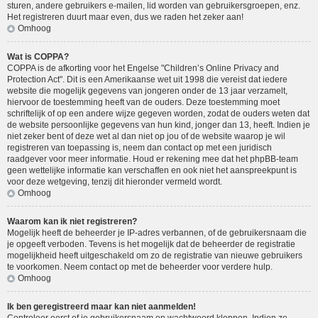
sturen, andere gebruikers e-mailen, lid worden van gebruikersgroepen, enz.
Het registreren duurt maar even, dus we raden het zeker aan!
Omhoog
Wat is COPPA?
COPPA is de afkorting voor het Engelse "Children’s Online Privacy and
Protection Act". Dit is een Amerikaanse wet uit 1998 die vereist dat iedere
website die mogelijk gegevens van jongeren onder de 13 jaar verzamelt,
hiervoor de toestemming heeft van de ouders. Deze toestemming moet
schriftelijk of op een andere wijze gegeven worden, zodat de ouders weten dat
de website persoonlijke gegevens van hun kind, jonger dan 13, heeft. Indien je
niet zeker bent of deze wet al dan niet op jou of de website waarop je wil
registreren van toepassing is, neem dan contact op met een juridisch
raadgever voor meer informatie. Houd er rekening mee dat het phpBB-team
geen wettelijke informatie kan verschaffen en ook niet het aanspreekpunt is
voor deze wetgeving, tenzij dit hieronder vermeld wordt.
Omhoog
Waarom kan ik niet registreren?
Mogelijk heeft de beheerder je IP-adres verbannen, of de gebruikersnaam die
je opgeeft verboden. Tevens is het mogelijk dat de beheerder de registratie
mogelijkheid heeft uitgeschakeld om zo de registratie van nieuwe gebruikers
te voorkomen. Neem contact op met de beheerder voor verdere hulp.
Omhoog
Ik ben geregistreerd maar kan niet aanmelden!