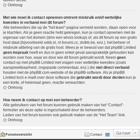
Ideeën sectie
.
Omhoog
Met wie moet ik contact opnemen omtrent misbruik en/of wettelijke
kwesties in verband met dit forum?
Alle beheerders die op de "het team"-pagina vermeld worden, staan open voor
je klachten. Als je geen reactie hebt gekregen, kun je contact opnemen met de
eigenaar van het domein (dmv een
whois lookup
) of, als dit forum op een gratis
host staat (bijvoorbeeld xsbb.nl, nl.forums.cc, dotbb.be, enz.), het beheer of
misbruik-afdeling van de gratis host. Wees je er bewust van dat phpBB Limited
geen inspraak
heeft en dus in geen enkel geval aansprakelijk gehouden kan
worden over hoe, waar en door wie dit forum gebruikt wordt. Neem
geen
contact op met phpBB Limited met vragen over wettelijke kwesties (zoals
aanspreekbaarheid, ongepaste commentaar, enz.) die
niet direct verband
houden met de phpBB.com-website of de phpBB-software. Als je phpBB
Limited toch e-mailt over deze software die
gebruikt wordt door derden
kun je
een korte, of helemaal geen, reactie verwachten.
Omhoog
Hoe neem ik contact op met een beheerder?
Alle gebruikers van het forum kunnen gebruik maken van het “Contact”-
formulier als deze optie is ingeschakeld door de beheerders.
Leden van het forum kunnen ook gebruik maken van de “Het Team”-link.
Omhoog
Ga naar
Forumoverzicht
Contact