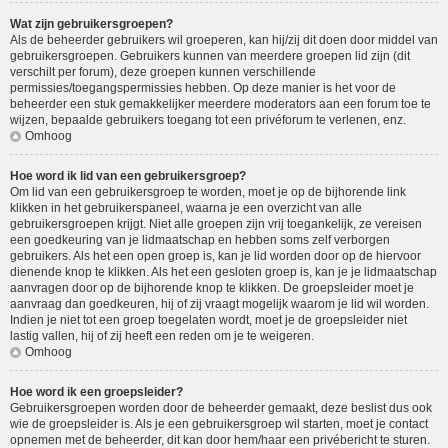
Wat zijn gebruikersgroepen?
Als de beheerder gebruikers wil groeperen, kan hij/zij dit doen door middel van
gebruikersgroepen. Gebruikers kunnen van meerdere groepen lid zijn (dit
verschilt per forum), deze groepen kunnen verschillende
permissies/toegangspermissies hebben. Op deze manier is het voor de
beheerder een stuk gemakkelijker meerdere moderators aan een forum toe te
wijzen, bepaalde gebruikers toegang tot een privéforum te verlenen, enz.
Omhoog
Hoe word ik lid van een gebruikersgroep?
Om lid van een gebruikersgroep te worden, moet je op de bijhorende link
klikken in het gebruikerspaneel, waarna je een overzicht van alle
gebruikersgroepen krijgt. Niet alle groepen zijn vrij toegankelijk, ze vereisen
een goedkeuring van je lidmaatschap en hebben soms zelf verborgen
gebruikers. Als het een open groep is, kan je lid worden door op de hiervoor
dienende knop te klikken. Als het een gesloten groep is, kan je je lidmaatschap
aanvragen door op de bijhorende knop te klikken. De groepsleider moet je
aanvraag dan goedkeuren, hij of zij vraagt mogelijk waarom je lid wil worden.
Indien je niet tot een groep toegelaten wordt, moet je de groepsleider niet
lastig vallen, hij of zij heeft een reden om je te weigeren.
Omhoog
Hoe word ik een groepsleider?
Gebruikersgroepen worden door de beheerder gemaakt, deze beslist dus ook
wie de groepsleider is. Als je een gebruikersgroep wil starten, moet je contact
opnemen met de beheerder, dit kan door hem/haar een privébericht te sturen.