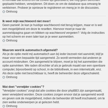
is normaal dat forums om de zoveel tijd gebruikers, die nog geen berichten
geplaatst hebben, verwijderen. Dit doen ze om de database qua omvang te
verkleinen. Probeer je opnieuw te registreren en meng je in de discussies.
Omhoog
Ik weet mijn wachtwoord niet meer!
Geen paniek! Je kan je huidige wachtwoord niet terug krijgen, maar er is wel
een mogelijkheid om deze te resetten. Hiervoor moet je naar de
aanmeldpagina gaan en klikken op
wachtwoord vergeten?
. Volg de instructies
op het scherm en even later kan je je weer aanmelden.
Omhoog
Waarom word ik automatisch afgemeld?
Als je de optie
meld mij automatisch aan bij ieder bezoek
niet aanvinkt, blijf je
maar voor een bepaalde tijd aangemeld. Zo wordt vermeden dat anderen je
account misbruiken. Om aangemeld te blijven, moet je bij het aanmelden die
optie aanvinken. We raden dit echter af als je gebruik maakt van een openbare
computer, bijvoorbeeld op school, in de bibliotheek, in een internetcafé, enz.
Als deze optie niet beschikbaar is, heeft de beheerder deze uitgeschakeld.
Omhoog
Wat doet "verwijder cookies"?
"Verwijder cookies" zorgt dat alle cookies die door phpBB3 zijn aangemaakt,
weer verwijderd worden. Deze cookies zorgen ervoor dat je aangemeld wordt
en geven ook de mogelijkheid, indien de beheerder dit heeft inschakeld, om te
zien welke onderwerpen je al gelezen hebt.
Omhoog