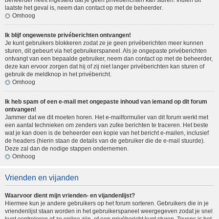
beheerder heeft ingesteld dat je geen privéberichten kan sturen. Indien dit
laatste het geval is, neem dan contact op met de beheerder.
Omhoog
Ik blijf ongewenste privéberichten ontvangen!
Je kunt gebruikers blokkeren zodat ze je geen privéberichten meer kunnen
sturen, dit gebeurt via het gebruikerspaneel. Als je ongepaste privéberichten
ontvangt van een bepaalde gebruiker, neem dan contact op met de beheerder,
deze kan ervoor zorgen dat hij of zij niet langer privéberichten kan sturen of
gebruik de meldknop in het privébericht.
Omhoog
Ik heb spam of een e-mail met ongepaste inhoud van iemand op dit forum
ontvangen!
Jammer dat we dit moeten horen. Het e-mailformulier van dit forum werkt met
een aantal technieken om zenders van zulke berichten te traceren. Het beste
wat je kan doen is de beheerder een kopie van het bericht e-mailen, inclusief
de headers (hierin staan de details van de gebruiker die de e-mail stuurde).
Deze zal dan de nodige stappen ondernemen.
Omhoog
Vrienden en vijanden
Waarvoor dient mijn vrienden- en vijandenlijst?
Hiermee kun je andere gebruikers op het forum sorteren. Gebruikers die in je
vriendenlijst staan worden in het gebruikerspaneel weergegeven zodat je snel