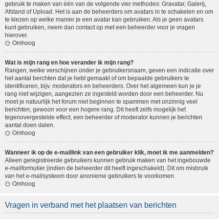
gebruik te maken van één van de volgende vier methodes: Gravatar, Galerij,
Afstand of Upload. Het is aan de beheerders om avatars in te schakelen en om
te kiezen op welke manier je een avatar kan gebruiken. Als je geen avatars
kunt gebruiken, neem dan contact op met een beheerder voor je vragen
hierover.
Omhoog
Wat is mijn rang en hoe verander ik mijn rang?
Rangen, welke verschijnen onder je gebruikersnaam, geven een indicatie over
het aantal berchten dat je hebt gemaakt of om bepaalde gebruikers te
identificeren, bijv. moderators en beheerders. Over het algemeen kun je je
rang niet wijzigen, aangezien ze ingesteld worden door een beheerder. Nu
moet je natuurlijk het forum niet beginnen te spammen met onzinnig veel
berichten, gewoon voor een hogere rang. Dit heeft zelfs mogelijk het
tegenovergestelde effect, een beheerder of moderator kunnen je berichten
aantal doen dalen.
Omhoog
Wanneer ik op de e-maillink van een gebruiker klik, moet ik me aanmelden?
Alleen geregistreerde gebruikers kunnen gebruik maken van het ingebouwde
e-mailformulier (indien de beheerder dit heeft ingeschakeld). Dit om misbruik
van het e-mailsysteem door anonieme gebruikers te voorkomen.
Omhoog
Vragen in verband met het plaatsen van berichten