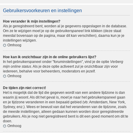
Gebruikersvoorkeuren en instellingen
Hoe verander ik mijn instellingen?
Als je geregistreerd bent, worden al je gegevens opgeslagen in de database.
Om ze te wijzigen moet je op de
gebruikerspaneel
link klikken (deze staat
meestal bovenaan op de pagina, maar dit kan verschillen), daarna kun je je
instellingen wijzigen.
Omhoog
Hoe kan ik onzichtbaar zijn in de online gebruikers lijst?
In het gebruikerspaneel onder "foruminstellingen", vind je de optie
Verberg
mijn online status
. Als je deze optie activeert zul je onzichtbaar zijn voor
iedereen, behalve voor beheerders, moderators en jezelf.
Omhoog
De tijden zijn niet correct!
Het is mogelijk dat de tijd die gegeven wordt van een andere tijdzone is dan
waarin jij woont. Als dit het geval is, moet je naar het gebruikerspaneel gaan
en je tijdzone veranderen in een bepaald gebied (vb: Amsterdam, New York,
Sydney, enz.). Wees er bewust van dat het veranderen van de tijdzone, zoals
de meeste instellingen, alleen gedaan kunnen worden door geregistreerde
gebruikers. Als je nog niet geregistreerd bent is dit een goed moment om dit te
doen.
Omhoog