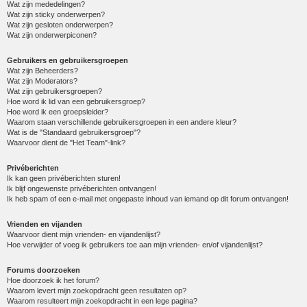
Wat zijn mededelingen?
Wat zijn sticky onderwerpen?
Wat zijn gesloten onderwerpen?
Wat zijn onderwerpiconen?
Gebruikers en gebruikersgroepen
Wat zijn Beheerders?
Wat zijn Moderators?
Wat zijn gebruikersgroepen?
Hoe word ik lid van een gebruikersgroep?
Hoe word ik een groepsleider?
Waarom staan verschillende gebruikersgroepen in een andere kleur?
Wat is de "Standaard gebruikersgroep"?
Waarvoor dient de "Het Team"-link?
Privéberichten
Ik kan geen privéberichten sturen!
Ik blijf ongewenste privéberichten ontvangen!
Ik heb spam of een e-mail met ongepaste inhoud van iemand op dit forum ontvangen!
Vrienden en vijanden
Waarvoor dient mijn vrienden- en vijandenlijst?
Hoe verwijder of voeg ik gebruikers toe aan mijn vrienden- en/of vijandenlijst?
Forums doorzoeken
Hoe doorzoek ik het forum?
Waarom levert mijn zoekopdracht geen resultaten op?
Waarom resulteert mijn zoekopdracht in een lege pagina?