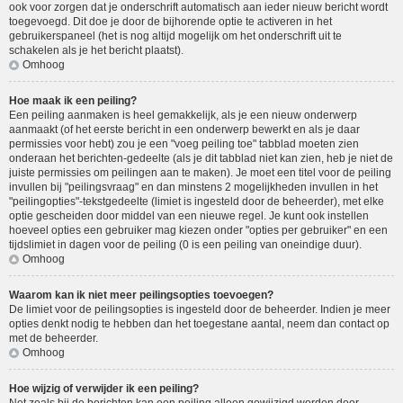
ook voor zorgen dat je onderschrift automatisch aan ieder nieuw bericht wordt
toegevoegd. Dit doe je door de bijhorende optie te activeren in het
gebruikerspaneel (het is nog altijd mogelijk om het onderschrift uit te
schakelen als je het bericht plaatst).
Omhoog
Hoe maak ik een peiling?
Een peiling aanmaken is heel gemakkelijk, als je een nieuw onderwerp
aanmaakt (of het eerste bericht in een onderwerp bewerkt en als je daar
permissies voor hebt) zou je een "voeg peiling toe" tabblad moeten zien
onderaan het berichten-gedeelte (als je dit tabblad niet kan zien, heb je niet de
juiste permissies om peilingen aan te maken). Je moet een titel voor de peiling
invullen bij "peilingsvraag" en dan minstens 2 mogelijkheden invullen in het
"peilingopties"-tekstgedeelte (limiet is ingesteld door de beheerder), met elke
optie gescheiden door middel van een nieuwe regel. Je kunt ook instellen
hoeveel opties een gebruiker mag kiezen onder "opties per gebruiker" en een
tijdslimiet in dagen voor de peiling (0 is een peiling van oneindige duur).
Omhoog
Waarom kan ik niet meer peilingsopties toevoegen?
De limiet voor de peilingsopties is ingesteld door de beheerder. Indien je meer
opties denkt nodig te hebben dan het toegestane aantal, neem dan contact op
met de beheerder.
Omhoog
Hoe wijzig of verwijder ik een peiling?