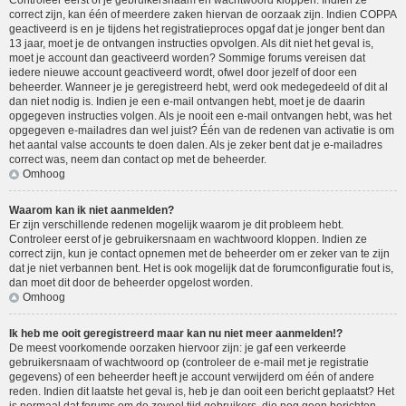
Controleer eerst of je gebruikersnaam en wachtwoord kloppen. Indien ze
correct zijn, kan één of meerdere zaken hiervan de oorzaak zijn. Indien COPPA
geactiveerd is en je tijdens het registratieproces opgaf dat je jonger bent dan
13 jaar, moet je de ontvangen instructies opvolgen. Als dit niet het geval is,
moet je account dan geactiveerd worden? Sommige forums vereisen dat
iedere nieuwe account geactiveerd wordt, ofwel door jezelf of door een
beheerder. Wanneer je je geregistreerd hebt, werd ook medegedeeld of dit al
dan niet nodig is. Indien je een e-mail ontvangen hebt, moet je de daarin
opgegeven instructies volgen. Als je nooit een e-mail ontvangen hebt, was het
opgegeven e-mailadres dan wel juist? Één van de redenen van activatie is om
het aantal valse accounts te doen dalen. Als je zeker bent dat je e-mailadres
correct was, neem dan contact op met de beheerder.
Omhoog
Waarom kan ik niet aanmelden?
Er zijn verschillende redenen mogelijk waarom je dit probleem hebt.
Controleer eerst of je gebruikersnaam en wachtwoord kloppen. Indien ze
correct zijn, kun je contact opnemen met de beheerder om er zeker van te zijn
dat je niet verbannen bent. Het is ook mogelijk dat de forumconfiguratie fout is,
dan moet dit door de beheerder opgelost worden.
Omhoog
Ik heb me ooit geregistreerd maar kan nu niet meer aanmelden!?
De meest voorkomende oorzaken hiervoor zijn: je gaf een verkeerde
gebruikersnaam of wachtwoord op (controleer de e-mail met je registratie
gegevens) of een beheerder heeft je account verwijderd om één of andere
reden. Indien dit laatste het geval is, heb je dan ooit een bericht geplaatst? Het