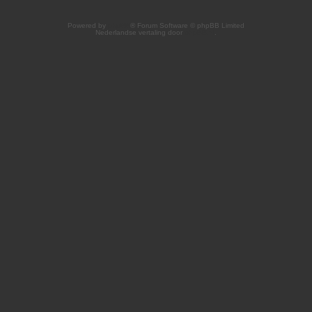
Powered by
phpBB
® Forum Software © phpBB Limited
Nederlandse vertaling door
phpBB.nl
.