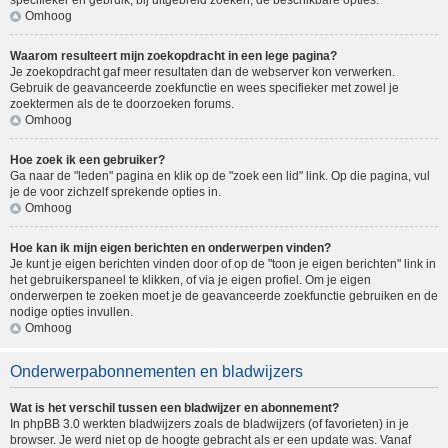
specifieker en gebruik, bij uitgebreid zoeken, de beschikbare opties.
Omhoog
Waarom resulteert mijn zoekopdracht in een lege pagina?
Je zoekopdracht gaf meer resultaten dan de webserver kon verwerken.
Gebruik de geavanceerde zoekfunctie en wees specifieker met zowel je
zoektermen als de te doorzoeken forums.
Omhoog
Hoe zoek ik een gebruiker?
Ga naar de "leden" pagina en klik op de "zoek een lid" link. Op die pagina, vul
je de voor zichzelf sprekende opties in.
Omhoog
Hoe kan ik mijn eigen berichten en onderwerpen vinden?
Je kunt je eigen berichten vinden door of op de "toon je eigen berichten" link in
het gebruikerspaneel te klikken, of via je eigen profiel. Om je eigen
onderwerpen te zoeken moet je de geavanceerde zoekfunctie gebruiken en de
nodige opties invullen.
Omhoog
Onderwerpabonnementen en bladwijzers
Wat is het verschil tussen een bladwijzer en abonnement?
In phpBB 3.0 werkten bladwijzers zoals de bladwijzers (of favorieten) in je
browser. Je werd niet op de hoogte gebracht als er een update was. Vanaf