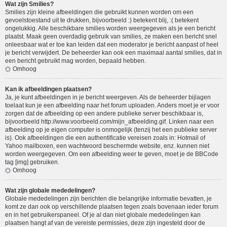
Wat zijn Smilies?
Smilies zijn kleine afbeeldingen die gebruikt kunnen worden om een
gevoelstoestand uit te drukken, bijvoorbeeld :) betekent blij, :( betekent
ongelukkig. Alle beschikbare smilies worden weergegeven als je een bericht
plaatst. Maak geen overdadig gebruik van smilies, ze maken een bericht snel
onleesbaar wat er toe kan leiden dat een moderator je bericht aanpast of heel
je bericht verwijdert. De beheerder kan ook een maximaal aantal smilies, dat in
een bericht gebruikt mag worden, bepaald hebben.
Omhoog
Kan ik afbeeldingen plaatsen?
Ja, je kunt afbeeldingen in je bericht weergeven. Als de beheerder bijlagen
toelaat kun je een afbeelding naar het forum uploaden. Anders moet je er voor
zorgen dat de afbeelding op een andere publieke server beschikbaar is,
bijvoorbeeld http://www.voorbeeld.com/mijn_afbeelding.gif. Linken naar een
afbeelding op je eigen computer is onmogelijk (tenzij het een publieke server
is). Ook afbeeldingen die een authentificatie vereisen zoals in: Hotmail of
Yahoo mailboxen, een wachtwoord beschermde website, enz. kunnen niet
worden weergegeven. Om een afbeelding weer te geven, moet je de BBCode
tag [img] gebruiken.
Omhoog
Wat zijn globale mededelingen?
Globale mededelingen zijn berichten die belangrijke informatie bevatten, je
komt ze dan ook op verschillende plaatsen tegen zoals bovenaan ieder forum
en in het gebruikerspaneel. Of je al dan niet globale mededelingen kan
plaatsen hangt af van de vereiste permissies, deze zijn ingesteld door de