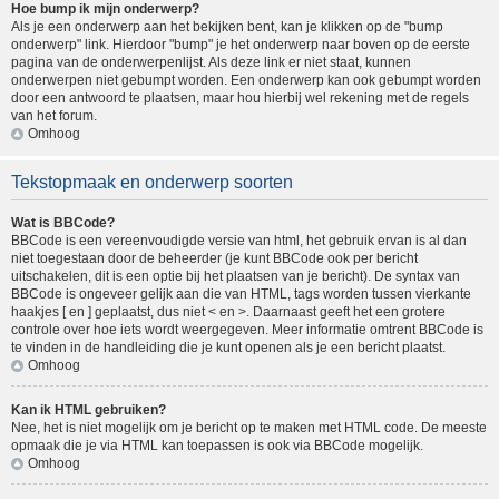
Hoe bump ik mijn onderwerp?
Als je een onderwerp aan het bekijken bent, kan je klikken op de "bump
onderwerp" link. Hierdoor "bump" je het onderwerp naar boven op de eerste
pagina van de onderwerpenlijst. Als deze link er niet staat, kunnen
onderwerpen niet gebumpt worden. Een onderwerp kan ook gebumpt worden
door een antwoord te plaatsen, maar hou hierbij wel rekening met de regels
van het forum.
Omhoog
Tekstopmaak en onderwerp soorten
Wat is BBCode?
BBCode is een vereenvoudigde versie van html, het gebruik ervan is al dan
niet toegestaan door de beheerder (je kunt BBCode ook per bericht
uitschakelen, dit is een optie bij het plaatsen van je bericht). De syntax van
BBCode is ongeveer gelijk aan die van HTML, tags worden tussen vierkante
haakjes [ en ] geplaatst, dus niet < en >. Daarnaast geeft het een grotere
controle over hoe iets wordt weergegeven. Meer informatie omtrent BBCode is
te vinden in de handleiding die je kunt openen als je een bericht plaatst.
Omhoog
Kan ik HTML gebruiken?
Nee, het is niet mogelijk om je bericht op te maken met HTML code. De meeste
opmaak die je via HTML kan toepassen is ook via BBCode mogelijk.
Omhoog