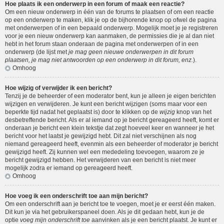
Hoe plaats ik een onderwerp in een forum of maak een reactie?
Om een nieuw onderwerp in één van de forums te plaatsen of om een reactie
op een onderwerp te maken, klik je op de bijhorende knop op ofwel de pagina
met onderwerpen of in een bepaald onderwerp. Mogelijk moet je je registreren
voor je een nieuw onderwerp kan aanmaken, de permissies die je al dan niet
hebt in het forum staan onderaan de pagina met onderwerpen of in een
onderwerp (de lijst met
je mag geen nieuwe onderwerpen in dit forum
plaatsen, je mag niet antwoorden op een onderwerp in dit forum, enz.
).
Omhoog
Hoe wijzig of verwijder ik een bericht?
Tenzij je de beheerder of een moderator bent, kun je alleen je eigen berichten
wijzigen en verwijderen. Je kunt een bericht wijzigen (soms maar voor een
beperkte tijd nadat het geplaatst is) door te klikken op de
wijzig
knop van het
desbetreffende bericht. Als er al iemand op je bericht gereageerd heeft, komt er
onderaan je bericht een klein tekstje dat zegt hoeveel keer en wanneer je het
bericht voor het laatst je gewijzigd hebt. Dit zal niet verschijnen als nog
niemand gereageerd heeft, evenmin als een beheerder of moderator je bericht
gewijzigd heeft. Zij kunnen wel een mededeling toevoegen, waarom ze je
bericht gewijzigd hebben. Het verwijderen van een bericht is niet meer
mogelijk zodra er iemand op gereageerd heeft.
Omhoog
Hoe voeg ik een onderschrift toe aan mijn bericht?
Om een onderschrift aan je bericht toe te voegen, moet je er eerst één maken.
Dit kun je via het gebruikerspaneel doen. Als je dit gedaan hebt, kun je de
optie
voeg mijn onderschrift toe
aanvinken als je een bericht plaatst. Je kunt er