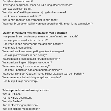
De tijden zijn niet correct!
Ik wijzigde de tijdzone, maar de tijd is nog steeds verkeerd!
Mijn taal zit niet in de lijst!
Wat zijn de afbeeldingen naast mijn gebruikersnaam?
Hoe kan ik een avatar instellen?
Wat is mijn rang en hoe verander ik mijn rang?
Wanneer ik op de e-maillink van een gebruiker klik, moet ik me aanmelden?
Vragen in verband met het plaatsen van berichten
Hoe plaats ik een onderwerp in een forum of maak een reactie?
Hoe wijzig of verwijder ik een bericht?
Hoe voeg ik een onderschrift toe aan mijn bericht?
Hoe maak ik een peiling?
Waarom kan ik niet meer peilingsopties toevoegen?
Hoe wijzig of verwijder ik een peiling?
Waarom kan ik een bepaald forum niet openen?
Waarom kan ik geen bijlagen toevoegen?
Waarom ontving ik een waarschuwing?
Hoe kan ik berichten aan een moderator melden?
Waarvoor dient de "Opslaan"-knop bij het plaatsen van een bericht?
Waarom moet mijn bericht goedgekeurd worden?
Hoe bump ik mijn onderwerp?
Tekstopmaak en onderwerp soorten
Wat is BBCode?
Kan ik HTML gebruiken?
Wat zijn Smilies?
Kan ik afbeeldingen plaatsen?
Wat zijn globale mededelingen?