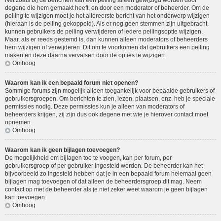
Net zoals bij de berichten kan een peiling alleen gewijzigd worden door
degene die hem gemaakt heeft, en door een moderator of beheerder. Om de
peiling te wijzigen moet je het allereerste bericht van het onderwerp wijzigen
(hieraan is de peiling gekoppeld). Als er nog geen stemmen zijn uitgebracht,
kunnen gebruikers de peiling verwijderen of iedere peilingsoptie wijzigen.
Maar, als er reeds gestemd is, dan kunnen alleen moderators of beheerders
hem wijzigen of verwijderen. Dit om te voorkomen dat gebruikers een peiling
maken en deze daarna vervalsen door de opties te wijzigen.
Omhoog
Waarom kan ik een bepaald forum niet openen?
Sommige forums zijn mogelijk alleen toegankelijk voor bepaalde gebruikers of
gebruikersgroepen. Om berichten te zien, lezen, plaatsen, enz. heb je speciale
permissies nodig. Deze permissies kun je alleen van moderators of
beheerders krijgen, zij zijn dus ook degene met wie je hierover contact moet
opnemen.
Omhoog
Waarom kan ik geen bijlagen toevoegen?
De mogelijkheid om bijlagen toe te voegen, kan per forum, per
gebruikersgroep of per gebruiker ingesteld worden. De beheerder kan het
bijvoorbeeld zo ingesteld hebben dat je in een bepaald forum helemaal geen
bijlagen mag toevoegen of dat alleen de beheerdersgroep dit mag. Neem
contact op met de beheerder als je niet zeker weet waarom je geen bijlagen
kan toevoegen.
Omhoog