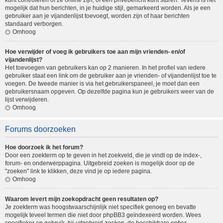
kunt controleren of ze online zijn, of een privébericht kunt sturen. Tevens is het
mogelijk dat hun berichten, in je huidige stijl, gemarkeerd worden. Als je een
gebruiker aan je vijandenlijst toevoegt, worden zijn of haar berichten
standaard verborgen.
Omhoog
Hoe verwijder of voeg ik gebruikers toe aan mijn vrienden- en/of
vijandenlijst?
Het toevoegen van gebruikers kan op 2 manieren. In het profiel van iedere
gebruiker staat een link om de gebruiker aan je vrienden- of vijandenlijst toe te
voegen. De tweede manier is via het gebruikerspaneel, je moet dan een
gebruikersnaam opgeven. Op dezelfde pagina kun je gebruikers weer van de
lijst verwijderen.
Omhoog
Forums doorzoeken
Hoe doorzoek ik het forum?
Door een zoekterm op te geven in het zoekveld, die je vindt op de index-,
forum- en onderwerppagina. Uitgebreid zoeken is mogelijk door op de
"zoeken" link te klikken, deze vind je op iedere pagina.
Omhoog
Waarom levert mijn zoekopdracht geen resultaten op?
Je zoekterm was hoogstwaarschijnlijk niet specifiek genoeg en bevatte
mogelijk teveel termen die niet door phpBB3 geïndexeerd worden. Wees