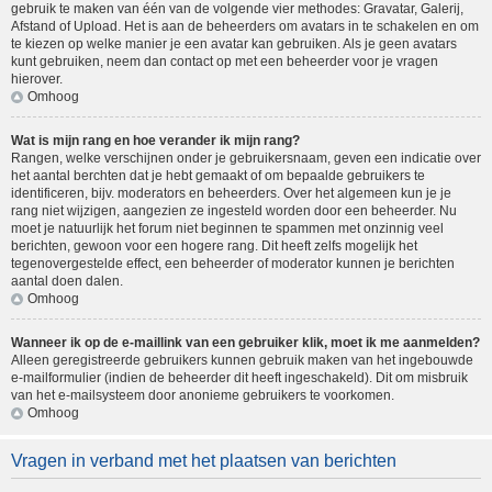
gebruik te maken van één van de volgende vier methodes: Gravatar, Galerij,
Afstand of Upload. Het is aan de beheerders om avatars in te schakelen en om
te kiezen op welke manier je een avatar kan gebruiken. Als je geen avatars
kunt gebruiken, neem dan contact op met een beheerder voor je vragen
hierover.
Omhoog
Wat is mijn rang en hoe verander ik mijn rang?
Rangen, welke verschijnen onder je gebruikersnaam, geven een indicatie over
het aantal berchten dat je hebt gemaakt of om bepaalde gebruikers te
identificeren, bijv. moderators en beheerders. Over het algemeen kun je je
rang niet wijzigen, aangezien ze ingesteld worden door een beheerder. Nu
moet je natuurlijk het forum niet beginnen te spammen met onzinnig veel
berichten, gewoon voor een hogere rang. Dit heeft zelfs mogelijk het
tegenovergestelde effect, een beheerder of moderator kunnen je berichten
aantal doen dalen.
Omhoog
Wanneer ik op de e-maillink van een gebruiker klik, moet ik me aanmelden?
Alleen geregistreerde gebruikers kunnen gebruik maken van het ingebouwde
e-mailformulier (indien de beheerder dit heeft ingeschakeld). Dit om misbruik
van het e-mailsysteem door anonieme gebruikers te voorkomen.
Omhoog
Vragen in verband met het plaatsen van berichten