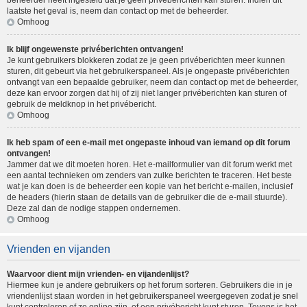
beheerder heeft ingesteld dat je geen privéberichten kan sturen. Indien dit
laatste het geval is, neem dan contact op met de beheerder.
Omhoog
Ik blijf ongewenste privéberichten ontvangen!
Je kunt gebruikers blokkeren zodat ze je geen privéberichten meer kunnen
sturen, dit gebeurt via het gebruikerspaneel. Als je ongepaste privéberichten
ontvangt van een bepaalde gebruiker, neem dan contact op met de beheerder,
deze kan ervoor zorgen dat hij of zij niet langer privéberichten kan sturen of
gebruik de meldknop in het privébericht.
Omhoog
Ik heb spam of een e-mail met ongepaste inhoud van iemand op dit forum
ontvangen!
Jammer dat we dit moeten horen. Het e-mailformulier van dit forum werkt met
een aantal technieken om zenders van zulke berichten te traceren. Het beste
wat je kan doen is de beheerder een kopie van het bericht e-mailen, inclusief
de headers (hierin staan de details van de gebruiker die de e-mail stuurde).
Deze zal dan de nodige stappen ondernemen.
Omhoog
Vrienden en vijanden
Waarvoor dient mijn vrienden- en vijandenlijst?
Hiermee kun je andere gebruikers op het forum sorteren. Gebruikers die in je
vriendenlijst staan worden in het gebruikerspaneel weergegeven zodat je snel