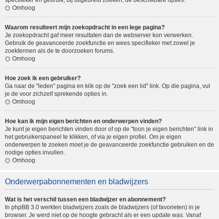
specifieker en gebruik, bij uitgebreid zoeken, de beschikbare opties.
Omhoog
Waarom resulteert mijn zoekopdracht in een lege pagina?
Je zoekopdracht gaf meer resultaten dan de webserver kon verwerken.
Gebruik de geavanceerde zoekfunctie en wees specifieker met zowel je
zoektermen als de te doorzoeken forums.
Omhoog
Hoe zoek ik een gebruiker?
Ga naar de "leden" pagina en klik op de "zoek een lid" link. Op die pagina, vul
je de voor zichzelf sprekende opties in.
Omhoog
Hoe kan ik mijn eigen berichten en onderwerpen vinden?
Je kunt je eigen berichten vinden door of op de "toon je eigen berichten" link in
het gebruikerspaneel te klikken, of via je eigen profiel. Om je eigen
onderwerpen te zoeken moet je de geavanceerde zoekfunctie gebruiken en de
nodige opties invullen.
Omhoog
Onderwerpabonnementen en bladwijzers
Wat is het verschil tussen een bladwijzer en abonnement?
In phpBB 3.0 werkten bladwijzers zoals de bladwijzers (of favorieten) in je
browser. Je werd niet op de hoogte gebracht als er een update was. Vanaf