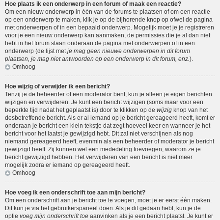
Hoe plaats ik een onderwerp in een forum of maak een reactie?
Om een nieuw onderwerp in één van de forums te plaatsen of om een reactie
op een onderwerp te maken, klik je op de bijhorende knop op ofwel de pagina
met onderwerpen of in een bepaald onderwerp. Mogelijk moet je je registreren
voor je een nieuw onderwerp kan aanmaken, de permissies die je al dan niet
hebt in het forum staan onderaan de pagina met onderwerpen of in een
onderwerp (de lijst met
je mag geen nieuwe onderwerpen in dit forum
plaatsen, je mag niet antwoorden op een onderwerp in dit forum, enz.
).
Omhoog
Hoe wijzig of verwijder ik een bericht?
Tenzij je de beheerder of een moderator bent, kun je alleen je eigen berichten
wijzigen en verwijderen. Je kunt een bericht wijzigen (soms maar voor een
beperkte tijd nadat het geplaatst is) door te klikken op de
wijzig
knop van het
desbetreffende bericht. Als er al iemand op je bericht gereageerd heeft, komt er
onderaan je bericht een klein tekstje dat zegt hoeveel keer en wanneer je het
bericht voor het laatst je gewijzigd hebt. Dit zal niet verschijnen als nog
niemand gereageerd heeft, evenmin als een beheerder of moderator je bericht
gewijzigd heeft. Zij kunnen wel een mededeling toevoegen, waarom ze je
bericht gewijzigd hebben. Het verwijderen van een bericht is niet meer
mogelijk zodra er iemand op gereageerd heeft.
Omhoog
Hoe voeg ik een onderschrift toe aan mijn bericht?
Om een onderschrift aan je bericht toe te voegen, moet je er eerst één maken.
Dit kun je via het gebruikerspaneel doen. Als je dit gedaan hebt, kun je de
optie
voeg mijn onderschrift toe
aanvinken als je een bericht plaatst. Je kunt er