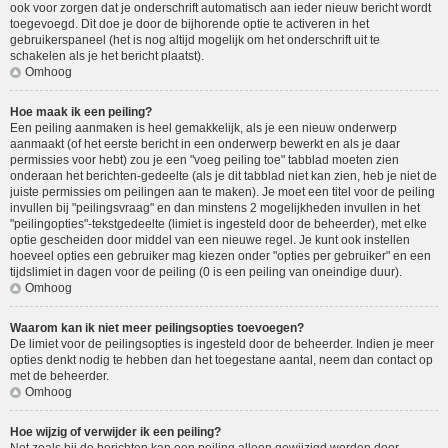
ook voor zorgen dat je onderschrift automatisch aan ieder nieuw bericht wordt
toegevoegd. Dit doe je door de bijhorende optie te activeren in het
gebruikerspaneel (het is nog altijd mogelijk om het onderschrift uit te
schakelen als je het bericht plaatst).
Omhoog
Hoe maak ik een peiling?
Een peiling aanmaken is heel gemakkelijk, als je een nieuw onderwerp
aanmaakt (of het eerste bericht in een onderwerp bewerkt en als je daar
permissies voor hebt) zou je een "voeg peiling toe" tabblad moeten zien
onderaan het berichten-gedeelte (als je dit tabblad niet kan zien, heb je niet de
juiste permissies om peilingen aan te maken). Je moet een titel voor de peiling
invullen bij "peilingsvraag" en dan minstens 2 mogelijkheden invullen in het
"peilingopties"-tekstgedeelte (limiet is ingesteld door de beheerder), met elke
optie gescheiden door middel van een nieuwe regel. Je kunt ook instellen
hoeveel opties een gebruiker mag kiezen onder "opties per gebruiker" en een
tijdslimiet in dagen voor de peiling (0 is een peiling van oneindige duur).
Omhoog
Waarom kan ik niet meer peilingsopties toevoegen?
De limiet voor de peilingsopties is ingesteld door de beheerder. Indien je meer
opties denkt nodig te hebben dan het toegestane aantal, neem dan contact op
met de beheerder.
Omhoog
Hoe wijzig of verwijder ik een peiling?