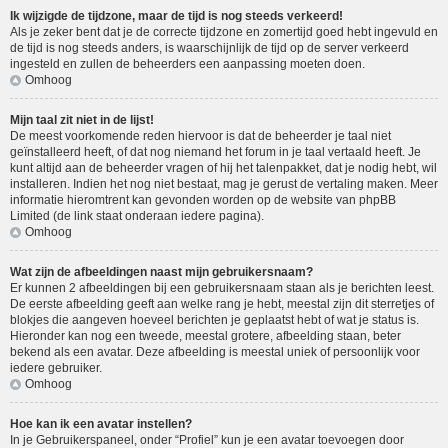
Ik wijzigde de tijdzone, maar de tijd is nog steeds verkeerd!
Als je zeker bent dat je de correcte tijdzone en zomertijd goed hebt ingevuld en
de tijd is nog steeds anders, is waarschijnlijk de tijd op de server verkeerd
ingesteld en zullen de beheerders een aanpassing moeten doen.
Omhoog
Mijn taal zit niet in de lijst!
De meest voorkomende reden hiervoor is dat de beheerder je taal niet
geïnstalleerd heeft, of dat nog niemand het forum in je taal vertaald heeft. Je
kunt altijd aan de beheerder vragen of hij het talenpakket, dat je nodig hebt, wil
installeren. Indien het nog niet bestaat, mag je gerust de vertaling maken. Meer
informatie hieromtrent kan gevonden worden op de website van phpBB
Limited (de link staat onderaan iedere pagina).
Omhoog
Wat zijn de afbeeldingen naast mijn gebruikersnaam?
Er kunnen 2 afbeeldingen bij een gebruikersnaam staan als je berichten leest.
De eerste afbeelding geeft aan welke rang je hebt, meestal zijn dit sterretjes of
blokjes die aangeven hoeveel berichten je geplaatst hebt of wat je status is.
Hieronder kan nog een tweede, meestal grotere, afbeelding staan, beter
bekend als een avatar. Deze afbeelding is meestal uniek of persoonlijk voor
iedere gebruiker.
Omhoog
Hoe kan ik een avatar instellen?
In je Gebruikerspaneel, onder “Profiel” kun je een avatar toevoegen door