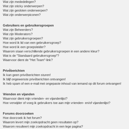
Wat zijn mededelingen?
Wat zijn sticky onderwerpen?
Wat zijn gesloten onderwerpen?
Wat zijn onderwerpiconen?
Gebruikers en gebruikersgroepen
Wat zijn Beheerders?
Wat zijn Moderators?
Wat zijn gebruikersgroepen?
Hoe word ik lid van een gebruikersgroep?
Hoe word ik een groepsleider?
Waarom staan verschillende gebruikersgroepen in een andere kleur?
Wat is de "Standaard gebruikersgroep"?
Waarvoor dient de "Het Team"-link?
Privéberichten
Ik kan geen privéberichten sturen!
Ik blijf ongewenste privéberichten ontvangen!
Ik heb spam of een e-mail met ongepaste inhoud van iemand op dit forum ontvangen!
Vrienden en vijanden
Waarvoor dient mijn vrienden- en vijandenlijst?
Hoe verwijder of voeg ik gebruikers toe aan mijn vrienden- en/of vijandenlijst?
Forums doorzoeken
Hoe doorzoek ik het forum?
Waarom levert mijn zoekopdracht geen resultaten op?
Waarom resulteert mijn zoekopdracht in een lege pagina?