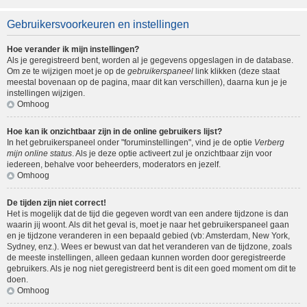
Gebruikersvoorkeuren en instellingen
Hoe verander ik mijn instellingen?
Als je geregistreerd bent, worden al je gegevens opgeslagen in de database.
Om ze te wijzigen moet je op de
gebruikerspaneel
link klikken (deze staat
meestal bovenaan op de pagina, maar dit kan verschillen), daarna kun je je
instellingen wijzigen.
Omhoog
Hoe kan ik onzichtbaar zijn in de online gebruikers lijst?
In het gebruikerspaneel onder "foruminstellingen", vind je de optie
Verberg
mijn online status
. Als je deze optie activeert zul je onzichtbaar zijn voor
iedereen, behalve voor beheerders, moderators en jezelf.
Omhoog
De tijden zijn niet correct!
Het is mogelijk dat de tijd die gegeven wordt van een andere tijdzone is dan
waarin jij woont. Als dit het geval is, moet je naar het gebruikerspaneel gaan
en je tijdzone veranderen in een bepaald gebied (vb: Amsterdam, New York,
Sydney, enz.). Wees er bewust van dat het veranderen van de tijdzone, zoals
de meeste instellingen, alleen gedaan kunnen worden door geregistreerde
gebruikers. Als je nog niet geregistreerd bent is dit een goed moment om dit te
doen.
Omhoog