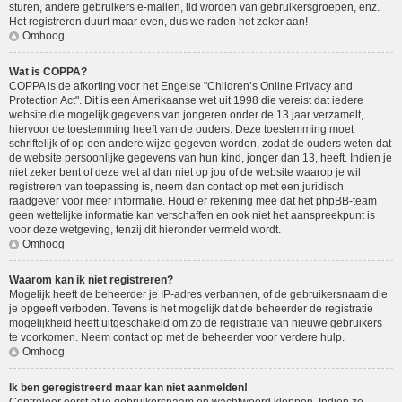
sturen, andere gebruikers e-mailen, lid worden van gebruikersgroepen, enz.
Het registreren duurt maar even, dus we raden het zeker aan!
Omhoog
Wat is COPPA?
COPPA is de afkorting voor het Engelse "Children’s Online Privacy and
Protection Act". Dit is een Amerikaanse wet uit 1998 die vereist dat iedere
website die mogelijk gegevens van jongeren onder de 13 jaar verzamelt,
hiervoor de toestemming heeft van de ouders. Deze toestemming moet
schriftelijk of op een andere wijze gegeven worden, zodat de ouders weten dat
de website persoonlijke gegevens van hun kind, jonger dan 13, heeft. Indien je
niet zeker bent of deze wet al dan niet op jou of de website waarop je wil
registreren van toepassing is, neem dan contact op met een juridisch
raadgever voor meer informatie. Houd er rekening mee dat het phpBB-team
geen wettelijke informatie kan verschaffen en ook niet het aanspreekpunt is
voor deze wetgeving, tenzij dit hieronder vermeld wordt.
Omhoog
Waarom kan ik niet registreren?
Mogelijk heeft de beheerder je IP-adres verbannen, of de gebruikersnaam die
je opgeeft verboden. Tevens is het mogelijk dat de beheerder de registratie
mogelijkheid heeft uitgeschakeld om zo de registratie van nieuwe gebruikers
te voorkomen. Neem contact op met de beheerder voor verdere hulp.
Omhoog
Ik ben geregistreerd maar kan niet aanmelden!