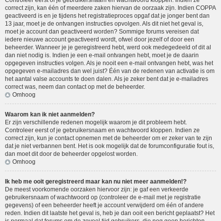
Controleer eerst of je gebruikersnaam en wachtwoord kloppen. Indien ze
correct zijn, kan één of meerdere zaken hiervan de oorzaak zijn. Indien COPPA
geactiveerd is en je tijdens het registratieproces opgaf dat je jonger bent dan
13 jaar, moet je de ontvangen instructies opvolgen. Als dit niet het geval is,
moet je account dan geactiveerd worden? Sommige forums vereisen dat
iedere nieuwe account geactiveerd wordt, ofwel door jezelf of door een
beheerder. Wanneer je je geregistreerd hebt, werd ook medegedeeld of dit al
dan niet nodig is. Indien je een e-mail ontvangen hebt, moet je de daarin
opgegeven instructies volgen. Als je nooit een e-mail ontvangen hebt, was het
opgegeven e-mailadres dan wel juist? Één van de redenen van activatie is om
het aantal valse accounts te doen dalen. Als je zeker bent dat je e-mailadres
correct was, neem dan contact op met de beheerder.
Omhoog
Waarom kan ik niet aanmelden?
Er zijn verschillende redenen mogelijk waarom je dit probleem hebt.
Controleer eerst of je gebruikersnaam en wachtwoord kloppen. Indien ze
correct zijn, kun je contact opnemen met de beheerder om er zeker van te zijn
dat je niet verbannen bent. Het is ook mogelijk dat de forumconfiguratie fout is,
dan moet dit door de beheerder opgelost worden.
Omhoog
Ik heb me ooit geregistreerd maar kan nu niet meer aanmelden!?
De meest voorkomende oorzaken hiervoor zijn: je gaf een verkeerde
gebruikersnaam of wachtwoord op (controleer de e-mail met je registratie
gegevens) of een beheerder heeft je account verwijderd om één of andere
reden. Indien dit laatste het geval is, heb je dan ooit een bericht geplaatst? Het