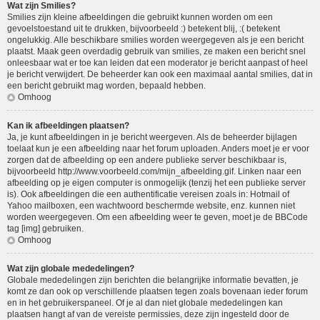
Wat zijn Smilies?
Smilies zijn kleine afbeeldingen die gebruikt kunnen worden om een
gevoelstoestand uit te drukken, bijvoorbeeld :) betekent blij, :( betekent
ongelukkig. Alle beschikbare smilies worden weergegeven als je een bericht
plaatst. Maak geen overdadig gebruik van smilies, ze maken een bericht snel
onleesbaar wat er toe kan leiden dat een moderator je bericht aanpast of heel
je bericht verwijdert. De beheerder kan ook een maximaal aantal smilies, dat in
een bericht gebruikt mag worden, bepaald hebben.
Omhoog
Kan ik afbeeldingen plaatsen?
Ja, je kunt afbeeldingen in je bericht weergeven. Als de beheerder bijlagen
toelaat kun je een afbeelding naar het forum uploaden. Anders moet je er voor
zorgen dat de afbeelding op een andere publieke server beschikbaar is,
bijvoorbeeld http://www.voorbeeld.com/mijn_afbeelding.gif. Linken naar een
afbeelding op je eigen computer is onmogelijk (tenzij het een publieke server
is). Ook afbeeldingen die een authentificatie vereisen zoals in: Hotmail of
Yahoo mailboxen, een wachtwoord beschermde website, enz. kunnen niet
worden weergegeven. Om een afbeelding weer te geven, moet je de BBCode
tag [img] gebruiken.
Omhoog
Wat zijn globale mededelingen?
Globale mededelingen zijn berichten die belangrijke informatie bevatten, je
komt ze dan ook op verschillende plaatsen tegen zoals bovenaan ieder forum
en in het gebruikerspaneel. Of je al dan niet globale mededelingen kan
plaatsen hangt af van de vereiste permissies, deze zijn ingesteld door de