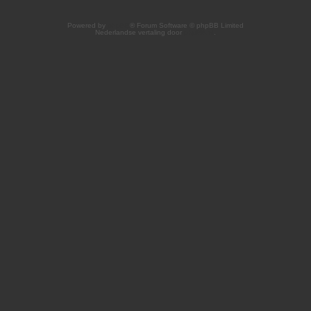
Powered by
phpBB
® Forum Software © phpBB Limited
Nederlandse vertaling door
phpBB.nl
.