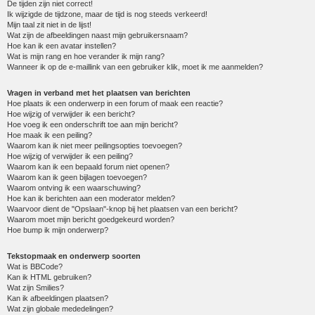
De tijden zijn niet correct!
Ik wijzigde de tijdzone, maar de tijd is nog steeds verkeerd!
Mijn taal zit niet in de lijst!
Wat zijn de afbeeldingen naast mijn gebruikersnaam?
Hoe kan ik een avatar instellen?
Wat is mijn rang en hoe verander ik mijn rang?
Wanneer ik op de e-maillink van een gebruiker klik, moet ik me aanmelden?
Vragen in verband met het plaatsen van berichten
Hoe plaats ik een onderwerp in een forum of maak een reactie?
Hoe wijzig of verwijder ik een bericht?
Hoe voeg ik een onderschrift toe aan mijn bericht?
Hoe maak ik een peiling?
Waarom kan ik niet meer peilingsopties toevoegen?
Hoe wijzig of verwijder ik een peiling?
Waarom kan ik een bepaald forum niet openen?
Waarom kan ik geen bijlagen toevoegen?
Waarom ontving ik een waarschuwing?
Hoe kan ik berichten aan een moderator melden?
Waarvoor dient de "Opslaan"-knop bij het plaatsen van een bericht?
Waarom moet mijn bericht goedgekeurd worden?
Hoe bump ik mijn onderwerp?
Tekstopmaak en onderwerp soorten
Wat is BBCode?
Kan ik HTML gebruiken?
Wat zijn Smilies?
Kan ik afbeeldingen plaatsen?
Wat zijn globale mededelingen?