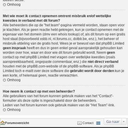
Ideeën sectie
.
Omhoog
Met wie moet ik contact opnemen omtrent misbruik en/of wettelijke
kwesties in verband met dit forum?
Alle beheerders die op de "het team"-pagina vermeld worden, staan open voor
je klachten. Als je geen reactie hebt gekregen, kun je contact opnemen met de
eigenaar van het domein (dmv een
whois lookup
) of, als dit forum op een gratis
host staat (bijvoorbeeld xsbb.nl, nl.forums.cc, dotbb.be, enz.), het beheer of
misbruik-afdeling van de gratis host. Wees je er bewust van dat phpBB Limited
geen inspraak
heeft en dus in geen enkel geval aansprakelijk gehouden kan
worden over hoe, waar en door wie dit forum gebruikt wordt. Neem
geen
contact op met phpBB Limited met vragen over wettelijke kwesties (zoals
aanspreekbaarheid, ongepaste commentaar, enz.) die
niet direct verband
houden met de phpBB.com-website of de phpBB-software. Als je phpBB
Limited toch e-mailt over deze software die
gebruikt wordt door derden
kun je
een korte, of helemaal geen, reactie verwachten.
Omhoog
Hoe neem ik contact op met een beheerder?
Alle gebruikers van het forum kunnen gebruik maken van het “Contact”-
formulier als deze optie is ingeschakeld door de beheerders.
Leden van het forum kunnen ook gebruik maken van de “Het Team”-link.
Omhoog
Ga naar
Forumoverzicht
Contact