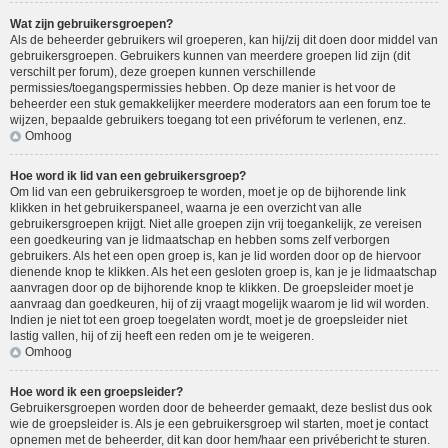
Wat zijn gebruikersgroepen?
Als de beheerder gebruikers wil groeperen, kan hij/zij dit doen door middel van
gebruikersgroepen. Gebruikers kunnen van meerdere groepen lid zijn (dit
verschilt per forum), deze groepen kunnen verschillende
permissies/toegangspermissies hebben. Op deze manier is het voor de
beheerder een stuk gemakkelijker meerdere moderators aan een forum toe te
wijzen, bepaalde gebruikers toegang tot een privéforum te verlenen, enz.
Omhoog
Hoe word ik lid van een gebruikersgroep?
Om lid van een gebruikersgroep te worden, moet je op de bijhorende link
klikken in het gebruikerspaneel, waarna je een overzicht van alle
gebruikersgroepen krijgt. Niet alle groepen zijn vrij toegankelijk, ze vereisen
een goedkeuring van je lidmaatschap en hebben soms zelf verborgen
gebruikers. Als het een open groep is, kan je lid worden door op de hiervoor
dienende knop te klikken. Als het een gesloten groep is, kan je je lidmaatschap
aanvragen door op de bijhorende knop te klikken. De groepsleider moet je
aanvraag dan goedkeuren, hij of zij vraagt mogelijk waarom je lid wil worden.
Indien je niet tot een groep toegelaten wordt, moet je de groepsleider niet
lastig vallen, hij of zij heeft een reden om je te weigeren.
Omhoog
Hoe word ik een groepsleider?
Gebruikersgroepen worden door de beheerder gemaakt, deze beslist dus ook
wie de groepsleider is. Als je een gebruikersgroep wil starten, moet je contact
opnemen met de beheerder, dit kan door hem/haar een privébericht te sturen.