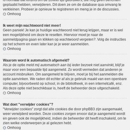
is normaal dat forums om de zoveel tijd gebruikers, die nog geen berichten
geplaatst hebben, verwijderen. Dit doen ze om de database qua omvang te
verkleinen. Probeer je opnieuw te registreren en meng je in de discussies.
Omhoog
Ik weet mijn wachtwoord niet meer!
Geen paniek! Je kan je huidige wachtwoord niet terug krijgen, maar er is wel
een mogelijkheid om deze te resetten. Hiervoor moet je naar de
aanmeldpagina gaan en klikken op
wachtwoord vergeten?
. Volg de instructies
op het scherm en even later kan je je weer aanmelden.
Omhoog
Waarom word ik automatisch afgemeld?
Als je de optie
meld mij automatisch aan bij ieder bezoek
niet aanvinkt, blijf je
maar voor een bepaalde tijd aangemeld. Zo wordt vermeden dat anderen je
account misbruiken. Om aangemeld te blijven, moet je bij het aanmelden die
optie aanvinken. We raden dit echter af als je gebruik maakt van een openbare
computer, bijvoorbeeld op school, in de bibliotheek, in een internetcafé, enz.
Als deze optie niet beschikbaar is, heeft de beheerder deze uitgeschakeld.
Omhoog
Wat doet "verwijder cookies"?
"Verwijder cookies" zorgt dat alle cookies die door phpBB3 zijn aangemaakt,
weer verwijderd worden. Deze cookies zorgen ervoor dat je aangemeld wordt
en geven ook de mogelijkheid, indien de beheerder dit heeft inschakeld, om te
zien welke onderwerpen je al gelezen hebt.
Omhoog