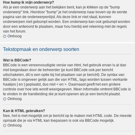
Hoe bump ik mijn onderwerp?
Als je een onderwerp aan het bekijken bent, kan je klikken op de "bump
onderwerp" link. Hierdoor "bump" je het onderwerp naar boven op de eerste
pagina van de onderwerpenlijst. Als deze link er niet staat, kunnen
onderwerpen niet gebumpt worden. Een onderwerp kan ook gebumpt worden
door een antwoord te plaatsen, maar hou hierbij wel rekening met de regels
van het forum.
Omhoog
Tekstopmaak en onderwerp soorten
Wat is BBCode?
BBCode is een vereenvoudigde versie van html, het gebruik ervan is al dan
niet toegestaan door de beheerder (je kunt BBCode ook per bericht
uitschakelen, dit is een optie bij het plaatsen van je bericht). De syntax van
BBCode is ongeveer gelijk aan die van HTML, tags worden tussen vierkante
haakjes [ en ] geplaatst, dus niet < en >. Daarnaast geeft het een grotere
controle over hoe iets wordt weergegeven. Meer informatie omtrent BBCode is
te vinden in de handleiding die je kunt openen als je een bericht plaatst.
Omhoog
Kan ik HTML gebruiken?
Nee, het is niet mogelijk om je bericht op te maken met HTML code. De meeste
opmaak die je via HTML kan toepassen is ook via BBCode mogelijk.
Omhoog