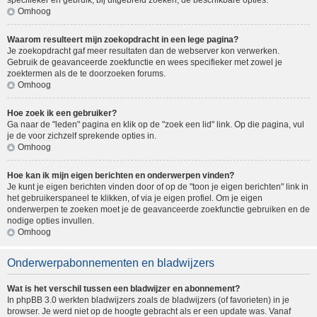
specifieker en gebruik, bij uitgebreid zoeken, de beschikbare opties.
Omhoog
Waarom resulteert mijn zoekopdracht in een lege pagina?
Je zoekopdracht gaf meer resultaten dan de webserver kon verwerken.
Gebruik de geavanceerde zoekfunctie en wees specifieker met zowel je
zoektermen als de te doorzoeken forums.
Omhoog
Hoe zoek ik een gebruiker?
Ga naar de "leden" pagina en klik op de "zoek een lid" link. Op die pagina, vul
je de voor zichzelf sprekende opties in.
Omhoog
Hoe kan ik mijn eigen berichten en onderwerpen vinden?
Je kunt je eigen berichten vinden door of op de "toon je eigen berichten" link in
het gebruikerspaneel te klikken, of via je eigen profiel. Om je eigen
onderwerpen te zoeken moet je de geavanceerde zoekfunctie gebruiken en de
nodige opties invullen.
Omhoog
Onderwerpabonnementen en bladwijzers
Wat is het verschil tussen een bladwijzer en abonnement?
In phpBB 3.0 werkten bladwijzers zoals de bladwijzers (of favorieten) in je
browser. Je werd niet op de hoogte gebracht als er een update was. Vanaf