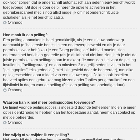
ook voor zorgen dat je onderschrift automatisch aan ieder nieuw bericht wordt
toegevoegd. Dit doe je door de bijhorende optie te activeren in het
gebruikerspaneel (het is nog altijd mogelijk om het onderschrift uit te
schakelen als je het bericht plaatst).
Omhoog
Hoe maak ik een peiling?
Een peiling aanmaken is heel gemakkelijk, als je een nieuw onderwerp
aanmaakt (of het eerste bericht in een onderwerp bewerkt en als je daar
permissies voor hebt) zou je een "voeg peiling toe" tabblad moeten zien
onderaan het berichten-gedeelte (als je dit tabblad niet kan zien, heb je niet de
juiste permissies om peilingen aan te maken). Je moet een titel voor de peiling
invullen bij "peilingsvraag" en dan minstens 2 mogelijkheden invullen in het
"peilingopties"-tekstgedeelte (limiet is ingesteld door de beheerder), met elke
optie gescheiden door middel van een nieuwe regel. Je kunt ook instellen
hoeveel opties een gebruiker mag kiezen onder "opties per gebruiker" en een
tijdslimiet in dagen voor de peiling (0 is een peiling van oneindige duur).
Omhoog
Waarom kan ik niet meer peilingsopties toevoegen?
De limiet voor de peilingsopties is ingesteld door de beheerder. Indien je meer
opties denkt nodig te hebben dan het toegestane aantal, neem dan contact op
met de beheerder.
Omhoog
Hoe wijzig of verwijder ik een peiling?