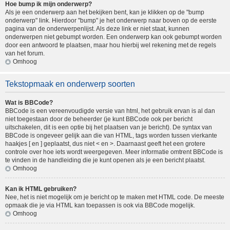
Hoe bump ik mijn onderwerp?
Als je een onderwerp aan het bekijken bent, kan je klikken op de "bump
onderwerp" link. Hierdoor "bump" je het onderwerp naar boven op de eerste
pagina van de onderwerpenlijst. Als deze link er niet staat, kunnen
onderwerpen niet gebumpt worden. Een onderwerp kan ook gebumpt worden
door een antwoord te plaatsen, maar hou hierbij wel rekening met de regels
van het forum.
Omhoog
Tekstopmaak en onderwerp soorten
Wat is BBCode?
BBCode is een vereenvoudigde versie van html, het gebruik ervan is al dan
niet toegestaan door de beheerder (je kunt BBCode ook per bericht
uitschakelen, dit is een optie bij het plaatsen van je bericht). De syntax van
BBCode is ongeveer gelijk aan die van HTML, tags worden tussen vierkante
haakjes [ en ] geplaatst, dus niet < en >. Daarnaast geeft het een grotere
controle over hoe iets wordt weergegeven. Meer informatie omtrent BBCode is
te vinden in de handleiding die je kunt openen als je een bericht plaatst.
Omhoog
Kan ik HTML gebruiken?
Nee, het is niet mogelijk om je bericht op te maken met HTML code. De meeste
opmaak die je via HTML kan toepassen is ook via BBCode mogelijk.
Omhoog