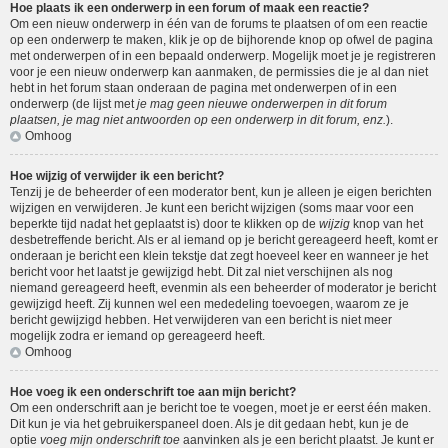
Hoe plaats ik een onderwerp in een forum of maak een reactie?
Om een nieuw onderwerp in één van de forums te plaatsen of om een reactie
op een onderwerp te maken, klik je op de bijhorende knop op ofwel de pagina
met onderwerpen of in een bepaald onderwerp. Mogelijk moet je je registreren
voor je een nieuw onderwerp kan aanmaken, de permissies die je al dan niet
hebt in het forum staan onderaan de pagina met onderwerpen of in een
onderwerp (de lijst met
je mag geen nieuwe onderwerpen in dit forum
plaatsen, je mag niet antwoorden op een onderwerp in dit forum, enz.
).
Omhoog
Hoe wijzig of verwijder ik een bericht?
Tenzij je de beheerder of een moderator bent, kun je alleen je eigen berichten
wijzigen en verwijderen. Je kunt een bericht wijzigen (soms maar voor een
beperkte tijd nadat het geplaatst is) door te klikken op de
wijzig
knop van het
desbetreffende bericht. Als er al iemand op je bericht gereageerd heeft, komt er
onderaan je bericht een klein tekstje dat zegt hoeveel keer en wanneer je het
bericht voor het laatst je gewijzigd hebt. Dit zal niet verschijnen als nog
niemand gereageerd heeft, evenmin als een beheerder of moderator je bericht
gewijzigd heeft. Zij kunnen wel een mededeling toevoegen, waarom ze je
bericht gewijzigd hebben. Het verwijderen van een bericht is niet meer
mogelijk zodra er iemand op gereageerd heeft.
Omhoog
Hoe voeg ik een onderschrift toe aan mijn bericht?
Om een onderschrift aan je bericht toe te voegen, moet je er eerst één maken.
Dit kun je via het gebruikerspaneel doen. Als je dit gedaan hebt, kun je de
optie
voeg mijn onderschrift toe
aanvinken als je een bericht plaatst. Je kunt er