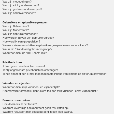
Wat zijn mededelingen?
Wat zijn sticky onderwerpen?
Wat zijn gesloten onderwerpen?
Wat zijn onderwerpiconen?
Gebruikers en gebruikersgroepen
Wat zijn Beheerders?
Wat zijn Moderators?
Wat zijn gebruikersgroepen?
Hoe word ik lid van een gebruikersgroep?
Hoe word ik een groepsleider?
Waarom staan verschillende gebruikersgroepen in een andere kleur?
Wat is de "Standaard gebruikersgroep"?
Waarvoor dient de "Het Team"-link?
Privéberichten
Ik kan geen privéberichten sturen!
Ik blijf ongewenste privéberichten ontvangen!
Ik heb spam of een e-mail met ongepaste inhoud van iemand op dit forum ontvangen!
Vrienden en vijanden
Waarvoor dient mijn vrienden- en vijandenlijst?
Hoe verwijder of voeg ik gebruikers toe aan mijn vrienden- en/of vijandenlijst?
Forums doorzoeken
Hoe doorzoek ik het forum?
Waarom levert mijn zoekopdracht geen resultaten op?
Waarom resulteert mijn zoekopdracht in een lege pagina?