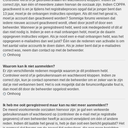
Controleer eerst of je gebruikersnaam en wachtwoord kloppen. Indien ze
correct zijn, kan één of meerdere zaken hiervan de oorzaak zijn. Indien COPPA
geactiveerd is en je tijdens het registratieproces opgaf dat je jonger bent dan
13 jaar, moet je de ontvangen instructies opvolgen. Als dit niet het geval is,
moet je account dan geactiveerd worden? Sommige forums vereisen dat
iedere nieuwe account geactiveerd wordt, ofwel door jezelf of door een
beheerder. Wanneer je je geregistreerd hebt, werd ook medegedeeld of dit al
dan niet nodig is. Indien je een e-mail ontvangen hebt, moet je de daarin
opgegeven instructies volgen. Als je nooit een e-mail ontvangen hebt, was het
opgegeven e-mailadres dan wel juist? Één van de redenen van activatie is om
het aantal valse accounts te doen dalen. Als je zeker bent dat je e-mailadres
correct was, neem dan contact op met de beheerder.
Omhoog
Waarom kan ik niet aanmelden?
Er zijn verschillende redenen mogelijk waarom je dit probleem hebt.
Controleer eerst of je gebruikersnaam en wachtwoord kloppen. Indien ze
correct zijn, kun je contact opnemen met de beheerder om er zeker van te zijn
dat je niet verbannen bent. Het is ook mogelijk dat de forumconfiguratie fout is,
dan moet dit door de beheerder opgelost worden.
Omhoog
Ik heb me ooit geregistreerd maar kan nu niet meer aanmelden!?
De meest voorkomende oorzaken hiervoor zijn: je gaf een verkeerde
gebruikersnaam of wachtwoord op (controleer de e-mail met je registratie
gegevens) of een beheerder heeft je account verwijderd om één of andere
reden. Indien dit laatste het geval is, heb je dan ooit een bericht geplaatst? Het