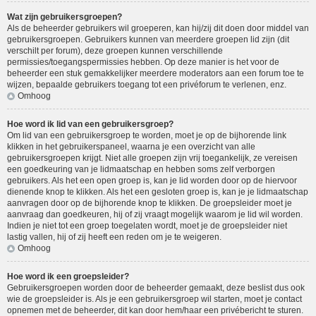
Wat zijn gebruikersgroepen?
Als de beheerder gebruikers wil groeperen, kan hij/zij dit doen door middel van
gebruikersgroepen. Gebruikers kunnen van meerdere groepen lid zijn (dit
verschilt per forum), deze groepen kunnen verschillende
permissies/toegangspermissies hebben. Op deze manier is het voor de
beheerder een stuk gemakkelijker meerdere moderators aan een forum toe te
wijzen, bepaalde gebruikers toegang tot een privéforum te verlenen, enz.
Omhoog
Hoe word ik lid van een gebruikersgroep?
Om lid van een gebruikersgroep te worden, moet je op de bijhorende link
klikken in het gebruikerspaneel, waarna je een overzicht van alle
gebruikersgroepen krijgt. Niet alle groepen zijn vrij toegankelijk, ze vereisen
een goedkeuring van je lidmaatschap en hebben soms zelf verborgen
gebruikers. Als het een open groep is, kan je lid worden door op de hiervoor
dienende knop te klikken. Als het een gesloten groep is, kan je je lidmaatschap
aanvragen door op de bijhorende knop te klikken. De groepsleider moet je
aanvraag dan goedkeuren, hij of zij vraagt mogelijk waarom je lid wil worden.
Indien je niet tot een groep toegelaten wordt, moet je de groepsleider niet
lastig vallen, hij of zij heeft een reden om je te weigeren.
Omhoog
Hoe word ik een groepsleider?
Gebruikersgroepen worden door de beheerder gemaakt, deze beslist dus ook
wie de groepsleider is. Als je een gebruikersgroep wil starten, moet je contact
opnemen met de beheerder, dit kan door hem/haar een privébericht te sturen.