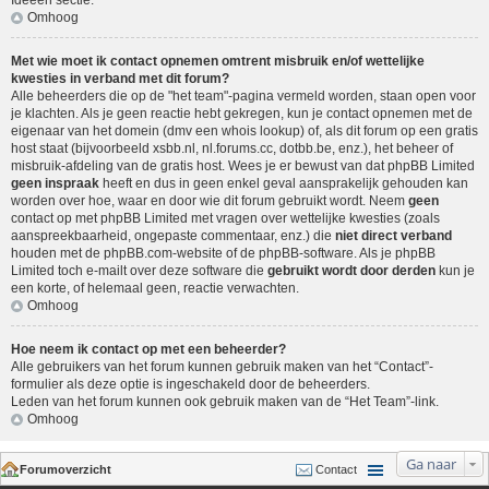
Ideeën sectie
.
Omhoog
Met wie moet ik contact opnemen omtrent misbruik en/of wettelijke
kwesties in verband met dit forum?
Alle beheerders die op de "het team"-pagina vermeld worden, staan open voor
je klachten. Als je geen reactie hebt gekregen, kun je contact opnemen met de
eigenaar van het domein (dmv een
whois lookup
) of, als dit forum op een gratis
host staat (bijvoorbeeld xsbb.nl, nl.forums.cc, dotbb.be, enz.), het beheer of
misbruik-afdeling van de gratis host. Wees je er bewust van dat phpBB Limited
geen inspraak
heeft en dus in geen enkel geval aansprakelijk gehouden kan
worden over hoe, waar en door wie dit forum gebruikt wordt. Neem
geen
contact op met phpBB Limited met vragen over wettelijke kwesties (zoals
aanspreekbaarheid, ongepaste commentaar, enz.) die
niet direct verband
houden met de phpBB.com-website of de phpBB-software. Als je phpBB
Limited toch e-mailt over deze software die
gebruikt wordt door derden
kun je
een korte, of helemaal geen, reactie verwachten.
Omhoog
Hoe neem ik contact op met een beheerder?
Alle gebruikers van het forum kunnen gebruik maken van het “Contact”-
formulier als deze optie is ingeschakeld door de beheerders.
Leden van het forum kunnen ook gebruik maken van de “Het Team”-link.
Omhoog
Ga naar
Forumoverzicht
Contact