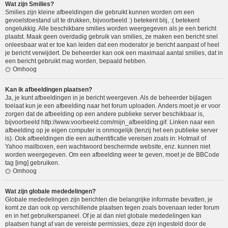
Wat zijn Smilies?
Smilies zijn kleine afbeeldingen die gebruikt kunnen worden om een
gevoelstoestand uit te drukken, bijvoorbeeld :) betekent blij, :( betekent
ongelukkig. Alle beschikbare smilies worden weergegeven als je een bericht
plaatst. Maak geen overdadig gebruik van smilies, ze maken een bericht snel
onleesbaar wat er toe kan leiden dat een moderator je bericht aanpast of heel
je bericht verwijdert. De beheerder kan ook een maximaal aantal smilies, dat in
een bericht gebruikt mag worden, bepaald hebben.
Omhoog
Kan ik afbeeldingen plaatsen?
Ja, je kunt afbeeldingen in je bericht weergeven. Als de beheerder bijlagen
toelaat kun je een afbeelding naar het forum uploaden. Anders moet je er voor
zorgen dat de afbeelding op een andere publieke server beschikbaar is,
bijvoorbeeld http://www.voorbeeld.com/mijn_afbeelding.gif. Linken naar een
afbeelding op je eigen computer is onmogelijk (tenzij het een publieke server
is). Ook afbeeldingen die een authentificatie vereisen zoals in: Hotmail of
Yahoo mailboxen, een wachtwoord beschermde website, enz. kunnen niet
worden weergegeven. Om een afbeelding weer te geven, moet je de BBCode
tag [img] gebruiken.
Omhoog
Wat zijn globale mededelingen?
Globale mededelingen zijn berichten die belangrijke informatie bevatten, je
komt ze dan ook op verschillende plaatsen tegen zoals bovenaan ieder forum
en in het gebruikerspaneel. Of je al dan niet globale mededelingen kan
plaatsen hangt af van de vereiste permissies, deze zijn ingesteld door de