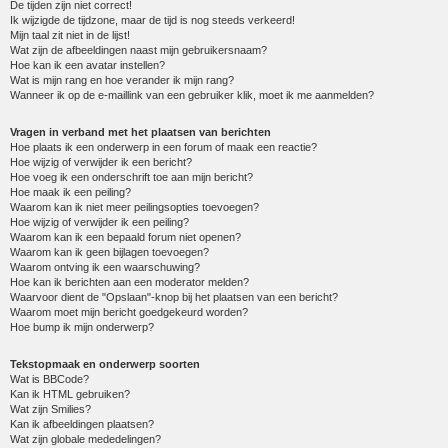
De tijden zijn niet correct!
Ik wijzigde de tijdzone, maar de tijd is nog steeds verkeerd!
Mijn taal zit niet in de lijst!
Wat zijn de afbeeldingen naast mijn gebruikersnaam?
Hoe kan ik een avatar instellen?
Wat is mijn rang en hoe verander ik mijn rang?
Wanneer ik op de e-maillink van een gebruiker klik, moet ik me aanmelden?
Vragen in verband met het plaatsen van berichten
Hoe plaats ik een onderwerp in een forum of maak een reactie?
Hoe wijzig of verwijder ik een bericht?
Hoe voeg ik een onderschrift toe aan mijn bericht?
Hoe maak ik een peiling?
Waarom kan ik niet meer peilingsopties toevoegen?
Hoe wijzig of verwijder ik een peiling?
Waarom kan ik een bepaald forum niet openen?
Waarom kan ik geen bijlagen toevoegen?
Waarom ontving ik een waarschuwing?
Hoe kan ik berichten aan een moderator melden?
Waarvoor dient de "Opslaan"-knop bij het plaatsen van een bericht?
Waarom moet mijn bericht goedgekeurd worden?
Hoe bump ik mijn onderwerp?
Tekstopmaak en onderwerp soorten
Wat is BBCode?
Kan ik HTML gebruiken?
Wat zijn Smilies?
Kan ik afbeeldingen plaatsen?
Wat zijn globale mededelingen?