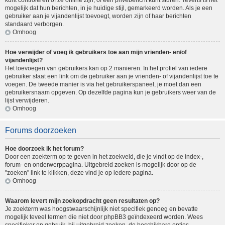
kunt controleren of ze online zijn, of een privébericht kunt sturen. Tevens is het
mogelijk dat hun berichten, in je huidige stijl, gemarkeerd worden. Als je een
gebruiker aan je vijandenlijst toevoegt, worden zijn of haar berichten
standaard verborgen.
Omhoog
Hoe verwijder of voeg ik gebruikers toe aan mijn vrienden- en/of
vijandenlijst?
Het toevoegen van gebruikers kan op 2 manieren. In het profiel van iedere
gebruiker staat een link om de gebruiker aan je vrienden- of vijandenlijst toe te
voegen. De tweede manier is via het gebruikerspaneel, je moet dan een
gebruikersnaam opgeven. Op dezelfde pagina kun je gebruikers weer van de
lijst verwijderen.
Omhoog
Forums doorzoeken
Hoe doorzoek ik het forum?
Door een zoekterm op te geven in het zoekveld, die je vindt op de index-,
forum- en onderwerppagina. Uitgebreid zoeken is mogelijk door op de
"zoeken" link te klikken, deze vind je op iedere pagina.
Omhoog
Waarom levert mijn zoekopdracht geen resultaten op?
Je zoekterm was hoogstwaarschijnlijk niet specifiek genoeg en bevatte
mogelijk teveel termen die niet door phpBB3 geïndexeerd worden. Wees