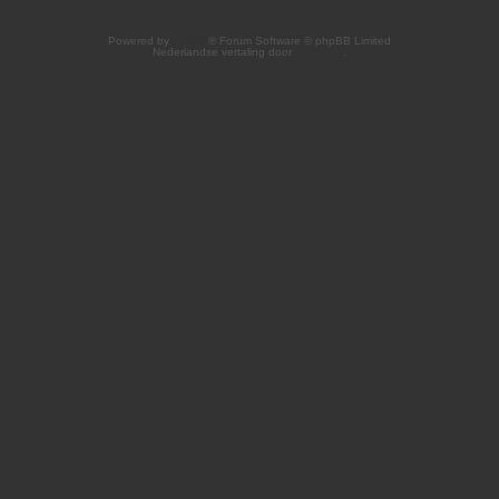
Powered by
phpBB
® Forum Software © phpBB Limited
Nederlandse vertaling door
phpBB.nl
.