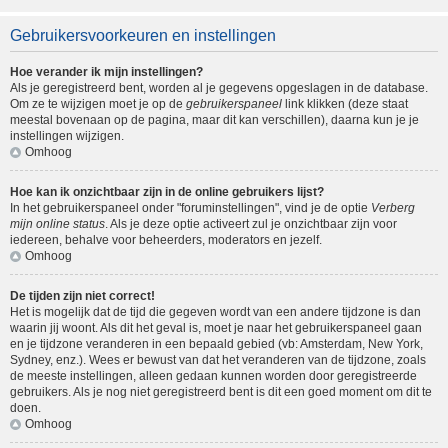
Gebruikersvoorkeuren en instellingen
Hoe verander ik mijn instellingen?
Als je geregistreerd bent, worden al je gegevens opgeslagen in de database.
Om ze te wijzigen moet je op de
gebruikerspaneel
link klikken (deze staat
meestal bovenaan op de pagina, maar dit kan verschillen), daarna kun je je
instellingen wijzigen.
Omhoog
Hoe kan ik onzichtbaar zijn in de online gebruikers lijst?
In het gebruikerspaneel onder "foruminstellingen", vind je de optie
Verberg
mijn online status
. Als je deze optie activeert zul je onzichtbaar zijn voor
iedereen, behalve voor beheerders, moderators en jezelf.
Omhoog
De tijden zijn niet correct!
Het is mogelijk dat de tijd die gegeven wordt van een andere tijdzone is dan
waarin jij woont. Als dit het geval is, moet je naar het gebruikerspaneel gaan
en je tijdzone veranderen in een bepaald gebied (vb: Amsterdam, New York,
Sydney, enz.). Wees er bewust van dat het veranderen van de tijdzone, zoals
de meeste instellingen, alleen gedaan kunnen worden door geregistreerde
gebruikers. Als je nog niet geregistreerd bent is dit een goed moment om dit te
doen.
Omhoog