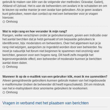
gebruik te maken van één van de volgende vier methodes: Gravatar, Galerij,
Afstand of Upload. Het is aan de beheerders om avatars in te schakelen en om
te kiezen op welke manier je een avatar kan gebruiken. Als je geen avatars
kunt gebruiken, neem dan contact op met een beheerder voor je vragen
hierover.
Omhoog
Wat is mijn rang en hoe verander ik mijn rang?
Rangen, welke verschijnen onder je gebruikersnaam, geven een indicatie over
het aantal berchten dat je hebt gemaakt of om bepaalde gebruikers te
identificeren, bijv. moderators en beheerders. Over het algemeen kun je je
rang niet wijzigen, aangezien ze ingesteld worden door een beheerder. Nu
moet je natuurlijk het forum niet beginnen te spammen met onzinnig veel
berichten, gewoon voor een hogere rang. Dit heeft zelfs mogelijk het
tegenovergestelde effect, een beheerder of moderator kunnen je berichten
aantal doen dalen.
Omhoog
Wanneer ik op de e-maillink van een gebruiker klik, moet ik me aanmelden?
Alleen geregistreerde gebruikers kunnen gebruik maken van het ingebouwde
e-mailformulier (indien de beheerder dit heeft ingeschakeld). Dit om misbruik
van het e-mailsysteem door anonieme gebruikers te voorkomen.
Omhoog
Vragen in verband met het plaatsen van berichten