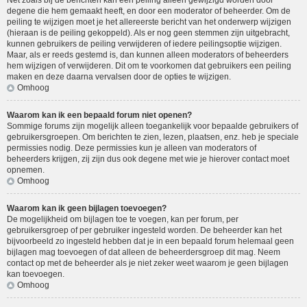
Net zoals bij de berichten kan een peiling alleen gewijzigd worden door
degene die hem gemaakt heeft, en door een moderator of beheerder. Om de
peiling te wijzigen moet je het allereerste bericht van het onderwerp wijzigen
(hieraan is de peiling gekoppeld). Als er nog geen stemmen zijn uitgebracht,
kunnen gebruikers de peiling verwijderen of iedere peilingsoptie wijzigen.
Maar, als er reeds gestemd is, dan kunnen alleen moderators of beheerders
hem wijzigen of verwijderen. Dit om te voorkomen dat gebruikers een peiling
maken en deze daarna vervalsen door de opties te wijzigen.
Omhoog
Waarom kan ik een bepaald forum niet openen?
Sommige forums zijn mogelijk alleen toegankelijk voor bepaalde gebruikers of
gebruikersgroepen. Om berichten te zien, lezen, plaatsen, enz. heb je speciale
permissies nodig. Deze permissies kun je alleen van moderators of
beheerders krijgen, zij zijn dus ook degene met wie je hierover contact moet
opnemen.
Omhoog
Waarom kan ik geen bijlagen toevoegen?
De mogelijkheid om bijlagen toe te voegen, kan per forum, per
gebruikersgroep of per gebruiker ingesteld worden. De beheerder kan het
bijvoorbeeld zo ingesteld hebben dat je in een bepaald forum helemaal geen
bijlagen mag toevoegen of dat alleen de beheerdersgroep dit mag. Neem
contact op met de beheerder als je niet zeker weet waarom je geen bijlagen
kan toevoegen.
Omhoog