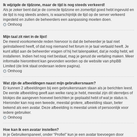
Ik wijzigde de tijdzone, maar de tijd is nog steeds verkeerd!
Als je zeker bent dat je de correcte tijdzone en zomertijd goed hebt ingevuld en
de tijd is nog steeds anders, is waarschijnlijk de tijd op de server verkeerd
ingesteld en zullen de beheerders een aanpassing moeten doen.
Omhoog
Mijn taal zit niet in de lijst!
De meest voorkomende reden hiervoor is dat de beheerder je taal niet
geïnstalleerd heeft, of dat nog niemand het forum in je taal vertaald heeft. Je
kunt altijd aan de beheerder vragen of hij het talenpakket, dat je nodig hebt, wil
installeren. Indien het nog niet bestaat, mag je gerust de vertaling maken. Meer
informatie hieromtrent kan gevonden worden op de website van phpBB
Limited (de link staat onderaan iedere pagina).
Omhoog
Wat zijn de afbeeldingen naast mijn gebruikersnaam?
Er kunnen 2 afbeeldingen bij een gebruikersnaam staan als je berichten leest.
De eerste afbeelding geeft aan welke rang je hebt, meestal zijn dit sterretjes of
blokjes die aangeven hoeveel berichten je geplaatst hebt of wat je status is.
Hieronder kan nog een tweede, meestal grotere, afbeelding staan, beter
bekend als een avatar. Deze afbeelding is meestal uniek of persoonlijk voor
iedere gebruiker.
Omhoog
Hoe kan ik een avatar instellen?
In je Gebruikerspaneel, onder “Profiel” kun je een avatar toevoegen door