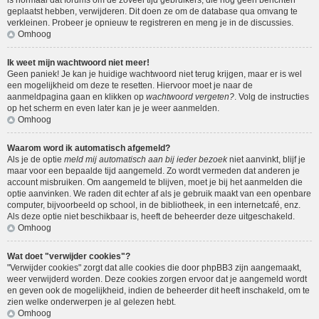
is normaal dat forums om de zoveel tijd gebruikers, die nog geen berichten
geplaatst hebben, verwijderen. Dit doen ze om de database qua omvang te
verkleinen. Probeer je opnieuw te registreren en meng je in de discussies.
Omhoog
Ik weet mijn wachtwoord niet meer!
Geen paniek! Je kan je huidige wachtwoord niet terug krijgen, maar er is wel
een mogelijkheid om deze te resetten. Hiervoor moet je naar de
aanmeldpagina gaan en klikken op
wachtwoord vergeten?
. Volg de instructies
op het scherm en even later kan je je weer aanmelden.
Omhoog
Waarom word ik automatisch afgemeld?
Als je de optie
meld mij automatisch aan bij ieder bezoek
niet aanvinkt, blijf je
maar voor een bepaalde tijd aangemeld. Zo wordt vermeden dat anderen je
account misbruiken. Om aangemeld te blijven, moet je bij het aanmelden die
optie aanvinken. We raden dit echter af als je gebruik maakt van een openbare
computer, bijvoorbeeld op school, in de bibliotheek, in een internetcafé, enz.
Als deze optie niet beschikbaar is, heeft de beheerder deze uitgeschakeld.
Omhoog
Wat doet "verwijder cookies"?
"Verwijder cookies" zorgt dat alle cookies die door phpBB3 zijn aangemaakt,
weer verwijderd worden. Deze cookies zorgen ervoor dat je aangemeld wordt
en geven ook de mogelijkheid, indien de beheerder dit heeft inschakeld, om te
zien welke onderwerpen je al gelezen hebt.
Omhoog