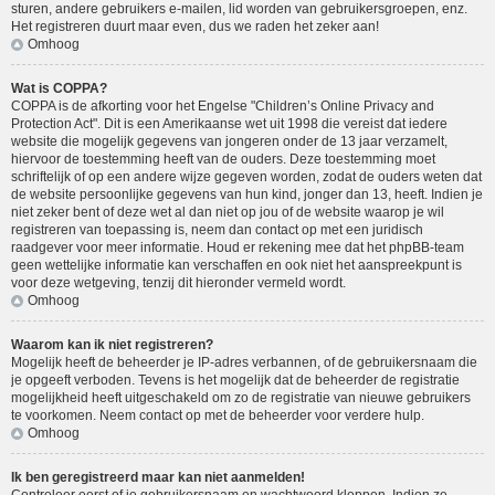
sturen, andere gebruikers e-mailen, lid worden van gebruikersgroepen, enz.
Het registreren duurt maar even, dus we raden het zeker aan!
Omhoog
Wat is COPPA?
COPPA is de afkorting voor het Engelse "Children’s Online Privacy and
Protection Act". Dit is een Amerikaanse wet uit 1998 die vereist dat iedere
website die mogelijk gegevens van jongeren onder de 13 jaar verzamelt,
hiervoor de toestemming heeft van de ouders. Deze toestemming moet
schriftelijk of op een andere wijze gegeven worden, zodat de ouders weten dat
de website persoonlijke gegevens van hun kind, jonger dan 13, heeft. Indien je
niet zeker bent of deze wet al dan niet op jou of de website waarop je wil
registreren van toepassing is, neem dan contact op met een juridisch
raadgever voor meer informatie. Houd er rekening mee dat het phpBB-team
geen wettelijke informatie kan verschaffen en ook niet het aanspreekpunt is
voor deze wetgeving, tenzij dit hieronder vermeld wordt.
Omhoog
Waarom kan ik niet registreren?
Mogelijk heeft de beheerder je IP-adres verbannen, of de gebruikersnaam die
je opgeeft verboden. Tevens is het mogelijk dat de beheerder de registratie
mogelijkheid heeft uitgeschakeld om zo de registratie van nieuwe gebruikers
te voorkomen. Neem contact op met de beheerder voor verdere hulp.
Omhoog
Ik ben geregistreerd maar kan niet aanmelden!