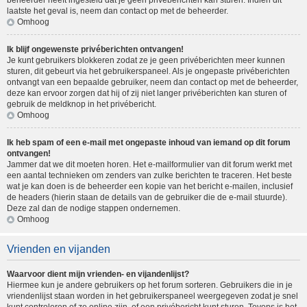
beheerder heeft ingesteld dat je geen privéberichten kan sturen. Indien dit
laatste het geval is, neem dan contact op met de beheerder.
Omhoog
Ik blijf ongewenste privéberichten ontvangen!
Je kunt gebruikers blokkeren zodat ze je geen privéberichten meer kunnen
sturen, dit gebeurt via het gebruikerspaneel. Als je ongepaste privéberichten
ontvangt van een bepaalde gebruiker, neem dan contact op met de beheerder,
deze kan ervoor zorgen dat hij of zij niet langer privéberichten kan sturen of
gebruik de meldknop in het privébericht.
Omhoog
Ik heb spam of een e-mail met ongepaste inhoud van iemand op dit forum
ontvangen!
Jammer dat we dit moeten horen. Het e-mailformulier van dit forum werkt met
een aantal technieken om zenders van zulke berichten te traceren. Het beste
wat je kan doen is de beheerder een kopie van het bericht e-mailen, inclusief
de headers (hierin staan de details van de gebruiker die de e-mail stuurde).
Deze zal dan de nodige stappen ondernemen.
Omhoog
Vrienden en vijanden
Waarvoor dient mijn vrienden- en vijandenlijst?
Hiermee kun je andere gebruikers op het forum sorteren. Gebruikers die in je
vriendenlijst staan worden in het gebruikerspaneel weergegeven zodat je snel