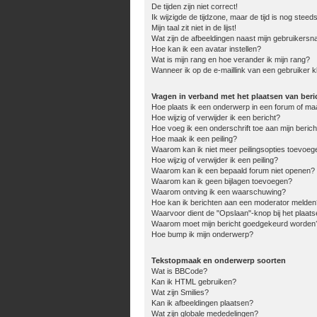
De tijden zijn niet correct!
Ik wijzigde de tijdzone, maar de tijd is nog steed
Mijn taal zit niet in de lijst!
Wat zijn de afbeeldingen naast mijn gebruikers
Hoe kan ik een avatar instellen?
Wat is mijn rang en hoe verander ik mijn rang?
Wanneer ik op de e-maillink van een gebruiker k
Vragen in verband met het plaatsen van beri
Hoe plaats ik een onderwerp in een forum of ma
Hoe wijzig of verwijder ik een bericht?
Hoe voeg ik een onderschrift toe aan mijn berich
Hoe maak ik een peiling?
Waarom kan ik niet meer peilingsopties toevoeg
Hoe wijzig of verwijder ik een peiling?
Waarom kan ik een bepaald forum niet openen?
Waarom kan ik geen bijlagen toevoegen?
Waarom ontving ik een waarschuwing?
Hoe kan ik berichten aan een moderator melden
Waarvoor dient de "Opslaan"-knop bij het plaats
Waarom moet mijn bericht goedgekeurd worden
Hoe bump ik mijn onderwerp?
Tekstopmaak en onderwerp soorten
Wat is BBCode?
Kan ik HTML gebruiken?
Wat zijn Smilies?
Kan ik afbeeldingen plaatsen?
Wat zijn globale mededelingen?