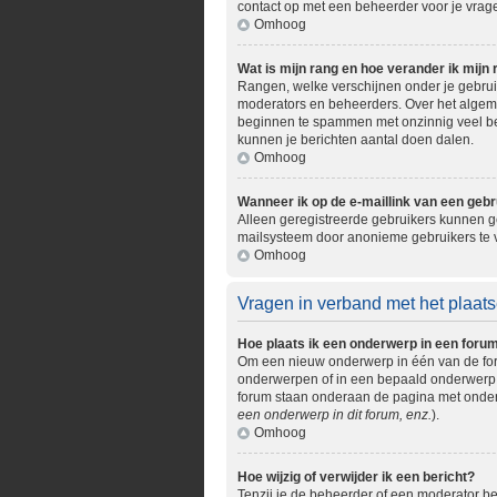
contact op met een beheerder voor je vrage
Omhoog
Wat is mijn rang en hoe verander ik mijn 
Rangen, welke verschijnen onder je gebruik
moderators en beheerders. Over het algemee
beginnen te spammen met onzinnig veel ber
kunnen je berichten aantal doen dalen.
Omhoog
Wanneer ik op de e-maillink van een gebr
Alleen geregistreerde gebruikers kunnen ge
mailsysteem door anonieme gebruikers te
Omhoog
Vragen in verband met het plaats
Hoe plaats ik een onderwerp in een foru
Om een nieuw onderwerp in één van de foru
onderwerpen of in een bepaald onderwerp. M
forum staan onderaan de pagina met onderw
een onderwerp in dit forum, enz.
).
Omhoog
Hoe wijzig of verwijder ik een bericht?
Tenzij je de beheerder of een moderator ben