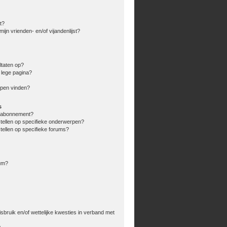
t?
ijn vrienden- en/of vijandenlijst?
ltaten op?
 lege pagina?
rpen vinden?
s
en abonnement?
stellen op specifieke onderwerpen?
tellen op specifieke forums?
rum?
bruik en/of wettelijke kwesties in verband met