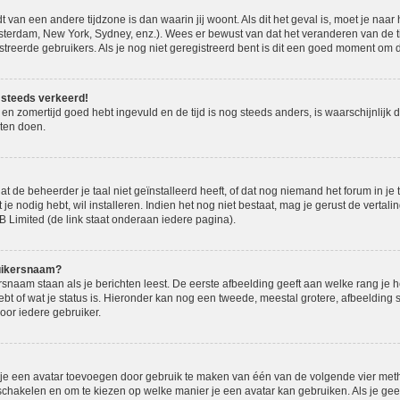
t van een andere tijdzone is dan waarin jij woont. Als dit het geval is, moet je naa
terdam, New York, Sydney, enz.). Wees er bewust van dat het veranderen van de ti
eerde gebruikers. Als je nog niet geregistreerd bent is dit een goed moment om di
og steeds verkeerd!
e en zomertijd goed hebt ingevuld en de tijd is nog steeds anders, is waarschijnlijk 
ten doen.
de beheerder je taal niet geïnstalleerd heeft, of dat nog niemand het forum in je ta
 je nodig hebt, wil installeren. Indien het nog niet bestaat, mag je gerust de verta
Limited (de link staat onderaan iedere pagina).
ruikersnaam?
naam staan als je berichten leest. De eerste afbeelding geeft aan welke rang je hebt
bt of wat je status is. Hieronder kan nog een tweede, meestal grotere, afbeelding 
voor iedere gebruiker.
n je een avatar toevoegen door gebruik te maken van één van de volgende vier metho
 schakelen en om te kiezen op welke manier je een avatar kan gebruiken. Als je ge