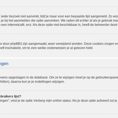
j ieder bezoek
niet aanvinkt, blijf je maar voor een bepaalde tijd aangemeld. Zo w
je bij het aanmelden die optie aanvinken. We raden dit echter af als je gebruik 
n een internetcafé, enz. Als deze optie niet beschikbaar is, heeft de beheerder deze
s die door phpBB3 zijn aangemaakt, weer verwijderd worden. Deze cookies zorgen 
eeft inschakeld, om te zien welke onderwerpen je al gelezen hebt.
ingen
gevens opgeslagen in de database. Om ze te wijzigen moet je op de
gebruikerspane
llen), daarna kun je je instellingen wijzigen.
bruikers lijst?
ingen", vind je de optie
Verberg mijn online status
. Als je deze optie activeert zul 