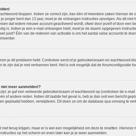
elden!
achtwoord kloppen. Indien ze correct zijn, kan één of meerdere zaken hiervan de o
t je jonger bent dan 13 jaar, moet je de ontvangen instructies opvolgen. Als dit niet 
en dat iedere nieuwe account geactiveerd wordt, ofwel door jezelf of door een be
dig is. Indien je een e-mail ontvangen hebt, moet je de daarin opgegeven instructie
l juist? Één van de redenen van activatie is om het aantal valse accounts te doen 
eheerder.
om je dit probleem hebt. Controleer eerst of je gebruikersnaam en wachtwoord klopp
e zijn dat je niet verbannen bent. Het is ook mogelijk dat de forumconfiguratie fou
u niet meer aanmelden!?
jn: je gaf een verkeerde gebruikersnaam of wachtwoord op (controleer de e-mail m
n of andere reden. Indien dit laatste het geval is, heb je dan ooit een bericht gep
hten geplaatst hebben, verwijderen. Dit doen ze om de database qua omvang te verk
 niet terug krijgen, maar er is wel een mogelijkheid om deze te resetten. Hiervoo
 instructies op het scherm en even later kan je je weer aanmelden.