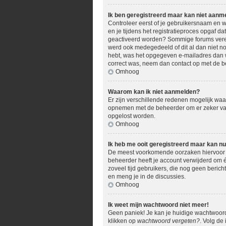
Ik ben geregistreerd maar kan niet aanm
Controleer eerst of je gebruikersnaam en w
en je tijdens het registratieproces opgaf da
geactiveerd worden? Sommige forums vereis
werd ook medegedeeld of dit al dan niet no
hebt, was het opgegeven e-mailadres dan we
correct was, neem dan contact op met de b
Omhoog
Waarom kan ik niet aanmelden?
Er zijn verschillende redenen mogelijk waar
opnemen met de beheerder om er zeker van t
opgelost worden.
Omhoog
Ik heb me ooit geregistreerd maar kan n
De meest voorkomende oorzaken hiervoor zi
beheerder heeft je account verwijderd om éé
zoveel tijd gebruikers, die nog geen beric
en meng je in de discussies.
Omhoog
Ik weet mijn wachtwoord niet meer!
Geen paniek! Je kan je huidige wachtwoord
klikken op
wachtwoord vergeten?
. Volg de