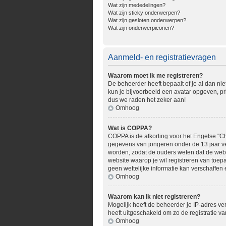
Wat zijn mededelingen?
Wat zijn sticky onderwerpen?
Wat zijn gesloten onderwerpen?
Wat zijn onderwerpiconen?
Aanmeld- en registratievragen
Waarom moet ik me registreren?
De beheerder heeft bepaalt of je al dan nie
kun je bijvoorbeeld een avatar opgeven, pr
dus we raden het zeker aan!
Omhoog
Wat is COPPA?
COPPA is de afkorting voor het Engelse "Chi
gegevens van jongeren onder de 13 jaar ve
worden, zodat de ouders weten dat de websit
website waarop je wil registreren van toe
geen wettelijke informatie kan verschaffen 
Omhoog
Waarom kan ik niet registreren?
Mogelijk heeft de beheerder je IP-adres ve
heeft uitgeschakeld om zo de registratie 
Omhoog