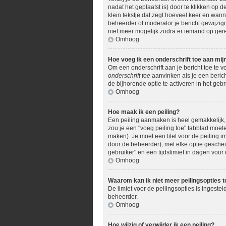
nadat het geplaatst is) door te klikken op d
klein tekstje dat zegt hoeveel keer en wann
beheerder of moderator je bericht gewijzig
niet meer mogelijk zodra er iemand op ger
Omhoog
Hoe voeg ik een onderschrift toe aan mij
Om een onderschrift aan je bericht toe te v
onderschrift toe
aanvinken als je een berich
de bijhorende optie te activeren in het gebru
Omhoog
Hoe maak ik een peiling?
Een peiling aanmaken is heel gemakkelijk, 
zou je een "voeg peiling toe" tabblad moete
maken). Je moet een titel voor de peiling in
door de beheerder), met elke optie geschei
gebruiker" en een tijdslimiet in dagen voor 
Omhoog
Waarom kan ik niet meer peilingsopties 
De limiet voor de peilingsopties is ingest
beheerder.
Omhoog
Hoe wijzig of verwijder ik een peiling?