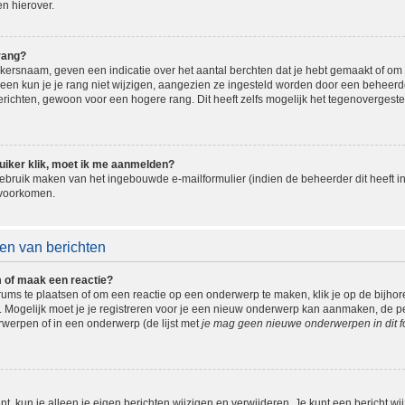
n hierover.
rang?
ersnaam, geven een indicatie over het aantal berchten dat je hebt gemaakt of om be
n kun je je rang niet wijzigen, aangezien ze ingesteld worden door een beheerder.
ichten, gewoon voor een hogere rang. Dit heeft zelfs mogelijk het tegenovergeste
uiker klik, moet ik me aanmelden?
bruik maken van het ingebouwde e-mailformulier (indien de beheerder dit heeft in
 voorkomen.
en van berichten
m of maak een reactie?
ms te plaatsen of om een reactie op een onderwerp te maken, klik je op de bijho
ogelijk moet je je registreren voor je een nieuw onderwerp kan aanmaken, de perm
erpen of in een onderwerp (de lijst met
je mag geen nieuwe onderwerpen in dit f
t, kun je alleen je eigen berichten wijzigen en verwijderen. Je kunt een bericht wi