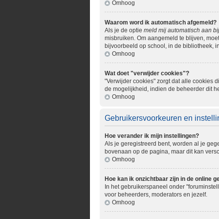
Omhoog
Waarom word ik automatisch afgemeld?
Als je de optie
meld mij automatisch aan bi
misbruiken. Om aangemeld te blijven, moet 
bijvoorbeeld op school, in de bibliotheek, i
Omhoog
Wat doet "verwijder cookies"?
"Verwijder cookies" zorgt dat alle cookie
de mogelijkheid, indien de beheerder dit h
Omhoog
Gebruikersvoorkeuren en instell
Hoe verander ik mijn instellingen?
Als je geregistreerd bent, worden al je ge
bovenaan op de pagina, maar dit kan verschi
Omhoog
Hoe kan ik onzichtbaar zijn in de online ge
In het gebruikerspaneel onder "foruminstell
voor beheerders, moderators en jezelf.
Omhoog