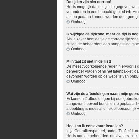
De tijden zijn niet correct!
Het is mogelijk dat de tijd die gegeven word
veranderen in een bepaald gebied (vb: Ams
alleen gedaan kunnen worden door geregistr
Omhoog
Ik wijzigde de tijdzone, maar de tijd is n
Als je zeker bent dat je de correcte tijdzon
zullen de beheerders een aanpassing moe
Omhoog
Mijn taal zit niet in de lijst!
De meest voorkomende reden hiervoor is dat 
beheerder vragen of hij het talenpakket, dat
gevonden worden op de website van phpBB 
Omhoog
Wat zijn de afbeeldingen naast mijn geb
Er kunnen 2 afbeeldingen bij een gebruikers
aangeven hoeveel berichten je geplaatst he
afbeelding is meestal uniek of persoonlijk 
Omhoog
Hoe kan ik een avatar instellen?
In je Gebruikerspaneel, onder “Profiel” ku
Het is aan de beheerders om avatars in te