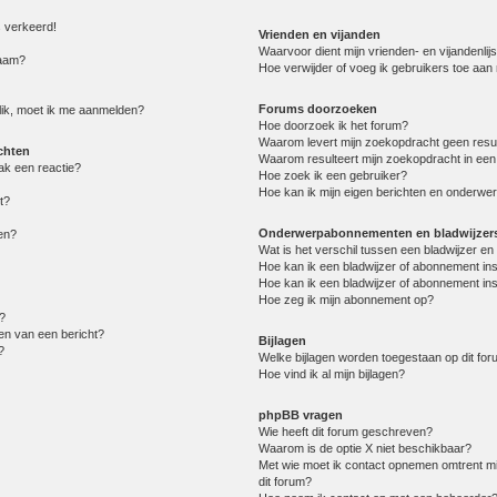
s verkeerd!
Vrienden en vijanden
Waarvoor dient mijn vrienden- en vijandenlijs
naam?
Hoe verwijder of voeg ik gebruikers toe aan m
Forums doorzoeken
lik, moet ik me aanmelden?
Hoe doorzoek ik het forum?
Waarom levert mijn zoekopdracht geen resu
chten
Waarom resulteert mijn zoekopdracht in een
ak een reactie?
Hoe zoek ik een gebruiker?
Hoe kan ik mijn eigen berichten en onderwe
t?
Onderwerpabonnementen en bladwijzer
en?
Wat is het verschil tussen een bladwijzer 
Hoe kan ik een bladwijzer of abonnement in
Hoe kan ik een bladwijzer of abonnement ins
Hoe zeg ik mijn abonnement op?
?
en van een bericht?
Bijlagen
?
Welke bijlagen worden toegestaan op dit fo
Hoe vind ik al mijn bijlagen?
phpBB vragen
Wie heeft dit forum geschreven?
Waarom is de optie X niet beschikbaar?
Met wie moet ik contact opnemen omtrent mis
dit forum?