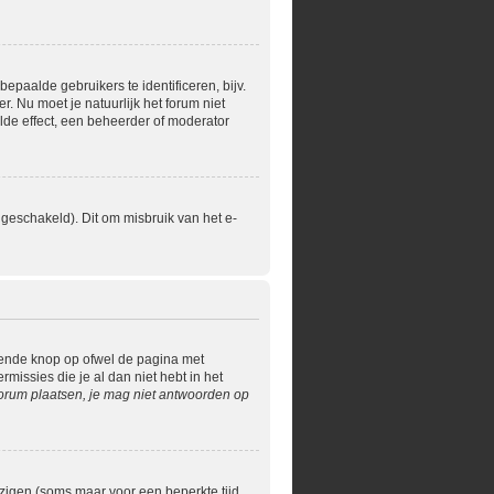
paalde gebruikers te identificeren, bijv.
 Nu moet je natuurlijk het forum niet
lde effect, een beheerder of moderator
geschakeld). Dit om misbruik van het e-
rende knop op ofwel de pagina met
issies die je al dan niet hebt in het
orum plaatsen, je mag niet antwoorden op
jzigen (soms maar voor een beperkte tijd