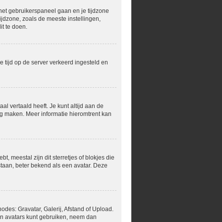
r het gebruikerspaneel gaan en je tijdzone
jdzone, zoals de meeste instellingen,
t te doen.
de tijd op de server verkeerd ingesteld en
al vertaald heeft. Je kunt altijd aan de
ling maken. Meer informatie hieromtrent kan
, meestal zijn dit sterretjes of blokjes die
staan, beter bekend als een avatar. Deze
des: Gravatar, Galerij, Afstand of Upload.
en avatars kunt gebruiken, neem dan