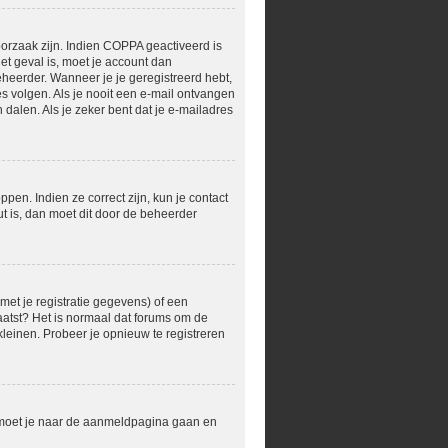
orzaak zijn. Indien COPPA geactiveerd is
het geval is, moet je account dan
heerder. Wanneer je je geregistreerd hebt,
s volgen. Als je nooit een e-mail ontvangen
dalen. Als je zeker bent dat je e-mailadres
en. Indien ze correct zijn, kun je contact
t is, dan moet dit door de beheerder
et je registratie gegevens) of een
laatst? Het is normaal dat forums om de
leinen. Probeer je opnieuw te registreren
r moet je naar de aanmeldpagina gaan en