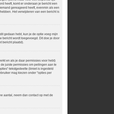
erd heeft, komt er onderaan je bericht een
og niemand gereageerd heeft, evenmin als een
hebben. Het verwijderen van een bericht is
 dit gedaan hebt, kun je de optie
voeg mijn
uw bericht wordt toegevoegd. Dit doe je door
 bericht plaatst).
rkt en als je daar permissies voor hebt)
t de juiste permissies om peilingen aan te
ties"-tekstgedeelte (limiet is ingesteld
ebruiker mag kiezen onder "opties per
ane aantal, neem dan contact op met de