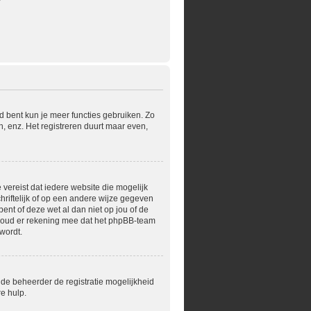
?
rd bent kun je meer functies gebruiken. Zo
, enz. Het registreren duurt maar even,
 vereist dat iedere website die mogelijk
riftelijk of op een andere wijze gegeven
ent of deze wet al dan niet op jou of de
 Houd er rekening mee dat het phpBB-team
wordt.
 de beheerder de registratie mogelijkheid
e hulp.