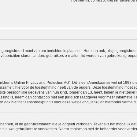
Hoe neem ik contact op met een beheerder
t geregistreerd moet zijn om berichten te plaatsen. Hoe dan ook, als je geregistree
ivéberichten sturen, andere gebruikers e-mailen, lid worden van gebruikersgroepen
ldren’s Online Privacy and Protection Act". Dit is een Amerikaanse wet uit 1998 die
rzamelt, hiervoor de toestemming heeft van de ouders. Deze toestemming moet sch
e persoonlijke gegevens van hun kind, jonger dan 13, heeft. Indien je niet zeker b
passing is, neem dan contact op met een juridisch raadgever voor meer informatie.
en ook niet het aanspreekpunt is voor deze wetgeving, tenzij dit hieronder vermeld 
rbannen, of de gebruikersnaam die je opgeeft verboden. Tevens is het mogelijk dat
van nieuwe gebruikers te voorkomen. Neem contact op met de beheerder voor verder