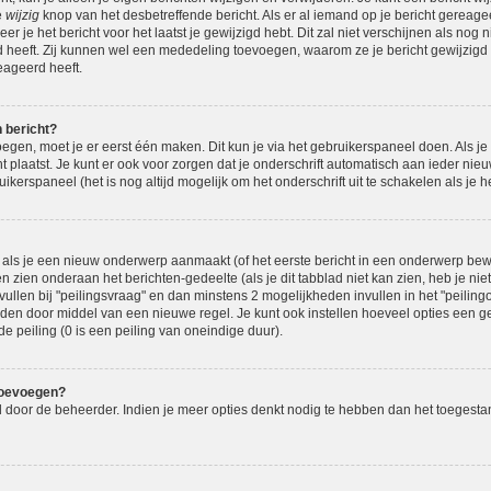
e
wijzig
knop van het desbetreffende bericht. Als er al iemand op je bericht gereage
eer je het bericht voor het laatst je gewijzigd hebt. Dit zal niet verschijnen als n
d heeft. Zij kunnen wel een mededeling toevoegen, waarom ze je bericht gewijzigd 
eageerd heeft.
n bericht?
oegen, moet je er eerst één maken. Dit kun je via het gebruikerspaneel doen. Als je
t plaatst. Je kunt er ook voor zorgen dat je onderschrift automatisch aan ieder nie
ikerspaneel (het is nog altijd mogelijk om het onderschrift uit te schakelen als je het
als je een nieuw onderwerp aanmaakt (of het eerste bericht in een onderwerp bewe
n zien onderaan het berichten-gedeelte (als je dit tabblad niet kan zien, heb je nie
vullen bij "peilingsvraag" en dan minstens 2 mogelijkheden invullen in het "peilingop
den door middel van een nieuwe regel. Je kunt ook instellen hoeveel opties een g
de peiling (0 is een peiling van oneindige duur).
toevoegen?
eld door de beheerder. Indien je meer opties denkt nodig te hebben dan het toegest