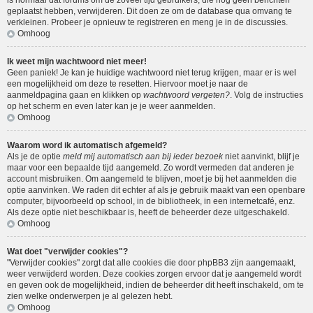
is normaal dat forums om de zoveel tijd gebruikers, die nog geen berichten
geplaatst hebben, verwijderen. Dit doen ze om de database qua omvang te
verkleinen. Probeer je opnieuw te registreren en meng je in de discussies.
Omhoog
Ik weet mijn wachtwoord niet meer!
Geen paniek! Je kan je huidige wachtwoord niet terug krijgen, maar er is wel
een mogelijkheid om deze te resetten. Hiervoor moet je naar de
aanmeldpagina gaan en klikken op
wachtwoord vergeten?
. Volg de instructies
op het scherm en even later kan je je weer aanmelden.
Omhoog
Waarom word ik automatisch afgemeld?
Als je de optie
meld mij automatisch aan bij ieder bezoek
niet aanvinkt, blijf je
maar voor een bepaalde tijd aangemeld. Zo wordt vermeden dat anderen je
account misbruiken. Om aangemeld te blijven, moet je bij het aanmelden die
optie aanvinken. We raden dit echter af als je gebruik maakt van een openbare
computer, bijvoorbeeld op school, in de bibliotheek, in een internetcafé, enz.
Als deze optie niet beschikbaar is, heeft de beheerder deze uitgeschakeld.
Omhoog
Wat doet "verwijder cookies"?
"Verwijder cookies" zorgt dat alle cookies die door phpBB3 zijn aangemaakt,
weer verwijderd worden. Deze cookies zorgen ervoor dat je aangemeld wordt
en geven ook de mogelijkheid, indien de beheerder dit heeft inschakeld, om te
zien welke onderwerpen je al gelezen hebt.
Omhoog