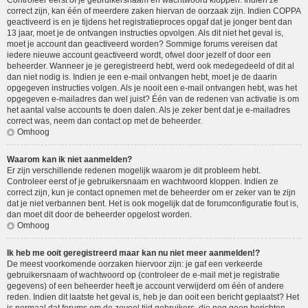
Controleer eerst of je gebruikersnaam en wachtwoord kloppen. Indien ze
correct zijn, kan één of meerdere zaken hiervan de oorzaak zijn. Indien COPPA
geactiveerd is en je tijdens het registratieproces opgaf dat je jonger bent dan
13 jaar, moet je de ontvangen instructies opvolgen. Als dit niet het geval is,
moet je account dan geactiveerd worden? Sommige forums vereisen dat
iedere nieuwe account geactiveerd wordt, ofwel door jezelf of door een
beheerder. Wanneer je je geregistreerd hebt, werd ook medegedeeld of dit al
dan niet nodig is. Indien je een e-mail ontvangen hebt, moet je de daarin
opgegeven instructies volgen. Als je nooit een e-mail ontvangen hebt, was het
opgegeven e-mailadres dan wel juist? Één van de redenen van activatie is om
het aantal valse accounts te doen dalen. Als je zeker bent dat je e-mailadres
correct was, neem dan contact op met de beheerder.
Omhoog
Waarom kan ik niet aanmelden?
Er zijn verschillende redenen mogelijk waarom je dit probleem hebt.
Controleer eerst of je gebruikersnaam en wachtwoord kloppen. Indien ze
correct zijn, kun je contact opnemen met de beheerder om er zeker van te zijn
dat je niet verbannen bent. Het is ook mogelijk dat de forumconfiguratie fout is,
dan moet dit door de beheerder opgelost worden.
Omhoog
Ik heb me ooit geregistreerd maar kan nu niet meer aanmelden!?
De meest voorkomende oorzaken hiervoor zijn: je gaf een verkeerde
gebruikersnaam of wachtwoord op (controleer de e-mail met je registratie
gegevens) of een beheerder heeft je account verwijderd om één of andere
reden. Indien dit laatste het geval is, heb je dan ooit een bericht geplaatst? Het