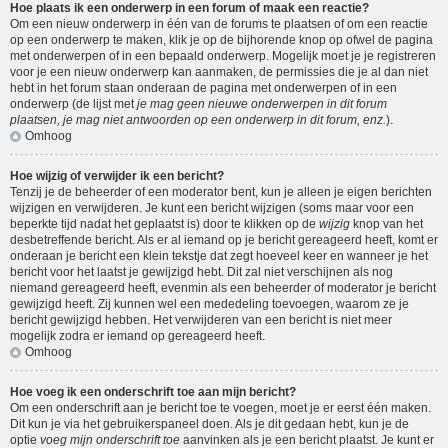
Hoe plaats ik een onderwerp in een forum of maak een reactie?
Om een nieuw onderwerp in één van de forums te plaatsen of om een reactie
op een onderwerp te maken, klik je op de bijhorende knop op ofwel de pagina
met onderwerpen of in een bepaald onderwerp. Mogelijk moet je je registreren
voor je een nieuw onderwerp kan aanmaken, de permissies die je al dan niet
hebt in het forum staan onderaan de pagina met onderwerpen of in een
onderwerp (de lijst met
je mag geen nieuwe onderwerpen in dit forum
plaatsen, je mag niet antwoorden op een onderwerp in dit forum, enz.
).
Omhoog
Hoe wijzig of verwijder ik een bericht?
Tenzij je de beheerder of een moderator bent, kun je alleen je eigen berichten
wijzigen en verwijderen. Je kunt een bericht wijzigen (soms maar voor een
beperkte tijd nadat het geplaatst is) door te klikken op de
wijzig
knop van het
desbetreffende bericht. Als er al iemand op je bericht gereageerd heeft, komt er
onderaan je bericht een klein tekstje dat zegt hoeveel keer en wanneer je het
bericht voor het laatst je gewijzigd hebt. Dit zal niet verschijnen als nog
niemand gereageerd heeft, evenmin als een beheerder of moderator je bericht
gewijzigd heeft. Zij kunnen wel een mededeling toevoegen, waarom ze je
bericht gewijzigd hebben. Het verwijderen van een bericht is niet meer
mogelijk zodra er iemand op gereageerd heeft.
Omhoog
Hoe voeg ik een onderschrift toe aan mijn bericht?
Om een onderschrift aan je bericht toe te voegen, moet je er eerst één maken.
Dit kun je via het gebruikerspaneel doen. Als je dit gedaan hebt, kun je de
optie
voeg mijn onderschrift toe
aanvinken als je een bericht plaatst. Je kunt er