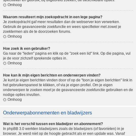
specifieker en gebruik, bij uitgebreid zoeken, de beschikbare opties.
Omhoog
Waarom resulteert mijn zoekopdracht in een lege pagina?
Je zoekopdracht gaf meer resultaten dan de webserver kon verwerken.
Gebruik de geavanceerde zoekfunctie en wees specifieker met zowel je
zoektermen als de te doorzoeken forums.
Omhoog
Hoe zoek ik een gebruiker?
Ga naar de "leden" pagina en klik op de "zoek een lid" link. Op die pagina, vul
je de voor zichzelf sprekende opties in.
Omhoog
Hoe kan ik mijn eigen berichten en onderwerpen vinden?
Je kunt je eigen berichten vinden door of op de "toon je eigen berichten" link in
het gebruikerspaneel te klikken, of via je eigen profiel. Om je eigen
onderwerpen te zoeken moet je de geavanceerde zoekfunctie gebruiken en de
nodige opties invullen.
Omhoog
Onderwerpabonnementen en bladwijzers
Wat is het verschil tussen een bladwijzer en abonnement?
In phpBB 3.0 werkten bladwijzers zoals de bladwijzers (of favorieten) in je
browser. Je werd niet op de hoogte gebracht als er een update was. Vanaf