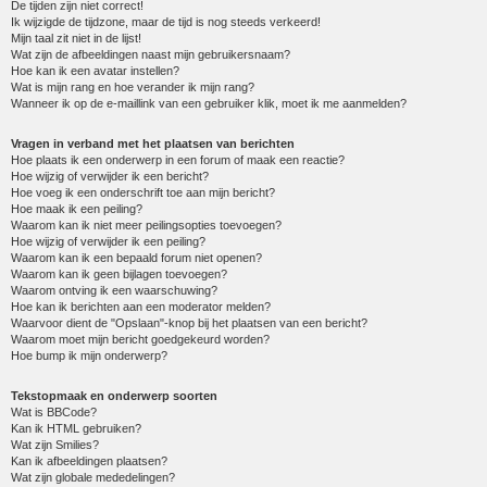
De tijden zijn niet correct!
Ik wijzigde de tijdzone, maar de tijd is nog steeds verkeerd!
Mijn taal zit niet in de lijst!
Wat zijn de afbeeldingen naast mijn gebruikersnaam?
Hoe kan ik een avatar instellen?
Wat is mijn rang en hoe verander ik mijn rang?
Wanneer ik op de e-maillink van een gebruiker klik, moet ik me aanmelden?
Vragen in verband met het plaatsen van berichten
Hoe plaats ik een onderwerp in een forum of maak een reactie?
Hoe wijzig of verwijder ik een bericht?
Hoe voeg ik een onderschrift toe aan mijn bericht?
Hoe maak ik een peiling?
Waarom kan ik niet meer peilingsopties toevoegen?
Hoe wijzig of verwijder ik een peiling?
Waarom kan ik een bepaald forum niet openen?
Waarom kan ik geen bijlagen toevoegen?
Waarom ontving ik een waarschuwing?
Hoe kan ik berichten aan een moderator melden?
Waarvoor dient de "Opslaan"-knop bij het plaatsen van een bericht?
Waarom moet mijn bericht goedgekeurd worden?
Hoe bump ik mijn onderwerp?
Tekstopmaak en onderwerp soorten
Wat is BBCode?
Kan ik HTML gebruiken?
Wat zijn Smilies?
Kan ik afbeeldingen plaatsen?
Wat zijn globale mededelingen?