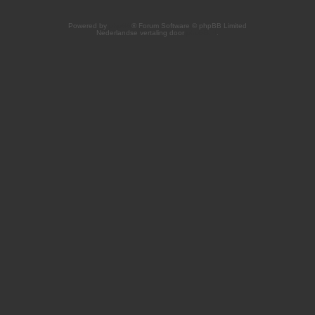
Powered by
phpBB
® Forum Software © phpBB Limited
Nederlandse vertaling door
phpBB.nl
.