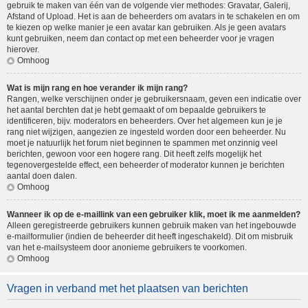
gebruik te maken van één van de volgende vier methodes: Gravatar, Galerij,
Afstand of Upload. Het is aan de beheerders om avatars in te schakelen en om
te kiezen op welke manier je een avatar kan gebruiken. Als je geen avatars
kunt gebruiken, neem dan contact op met een beheerder voor je vragen
hierover.
Omhoog
Wat is mijn rang en hoe verander ik mijn rang?
Rangen, welke verschijnen onder je gebruikersnaam, geven een indicatie over
het aantal berchten dat je hebt gemaakt of om bepaalde gebruikers te
identificeren, bijv. moderators en beheerders. Over het algemeen kun je je
rang niet wijzigen, aangezien ze ingesteld worden door een beheerder. Nu
moet je natuurlijk het forum niet beginnen te spammen met onzinnig veel
berichten, gewoon voor een hogere rang. Dit heeft zelfs mogelijk het
tegenovergestelde effect, een beheerder of moderator kunnen je berichten
aantal doen dalen.
Omhoog
Wanneer ik op de e-maillink van een gebruiker klik, moet ik me aanmelden?
Alleen geregistreerde gebruikers kunnen gebruik maken van het ingebouwde
e-mailformulier (indien de beheerder dit heeft ingeschakeld). Dit om misbruik
van het e-mailsysteem door anonieme gebruikers te voorkomen.
Omhoog
Vragen in verband met het plaatsen van berichten