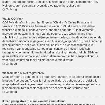
sturen, andere gebruikers e-mailen, lid worden van gebruikersgroepen, enz.
Het registreren duurt maar even, dus we raden het zeker aan!
Omhoog
Wat is COPPA?
COPPA is de afkorting voor het Engelse "Children’s Online Privacy and
Protection Act". Dit is een Amerikaanse wet uit 1998 die vereist dat iedere
website die mogelijk gegevens van jongeren onder de 13 jaar verzamelt,
hiervoor de toestemming heeft van de ouders. Deze toestemming moet
schriftelijk of op een andere wijze gegeven worden, zodat de ouders weten dat
de website persoonlijke gegevens van hun kind, jonger dan 13, heeft. Indien je
niet zeker bent of deze wet al dan niet op jou of de website waarop je wil
registreren van toepassing is, neem dan contact op met een juridisch
raadgever voor meer informatie. Houd er rekening mee dat het phpBB-team
geen wettelijke informatie kan verschaffen en ook niet het aanspreekpunt is
voor deze wetgeving, tenzij dit hieronder vermeld wordt.
Omhoog
Waarom kan ik niet registreren?
Mogelijk heeft de beheerder je IP-adres verbannen, of de gebruikersnaam die
je opgeeft verboden. Tevens is het mogelijk dat de beheerder de registratie
mogelijkheid heeft uitgeschakeld om zo de registratie van nieuwe gebruikers
te voorkomen. Neem contact op met de beheerder voor verdere hulp.
Omhoog
Ik ben geregistreerd maar kan niet aanmelden!