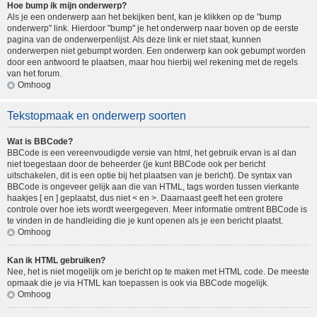
Hoe bump ik mijn onderwerp?
Als je een onderwerp aan het bekijken bent, kan je klikken op de "bump
onderwerp" link. Hierdoor "bump" je het onderwerp naar boven op de eerste
pagina van de onderwerpenlijst. Als deze link er niet staat, kunnen
onderwerpen niet gebumpt worden. Een onderwerp kan ook gebumpt worden
door een antwoord te plaatsen, maar hou hierbij wel rekening met de regels
van het forum.
Omhoog
Tekstopmaak en onderwerp soorten
Wat is BBCode?
BBCode is een vereenvoudigde versie van html, het gebruik ervan is al dan
niet toegestaan door de beheerder (je kunt BBCode ook per bericht
uitschakelen, dit is een optie bij het plaatsen van je bericht). De syntax van
BBCode is ongeveer gelijk aan die van HTML, tags worden tussen vierkante
haakjes [ en ] geplaatst, dus niet < en >. Daarnaast geeft het een grotere
controle over hoe iets wordt weergegeven. Meer informatie omtrent BBCode is
te vinden in de handleiding die je kunt openen als je een bericht plaatst.
Omhoog
Kan ik HTML gebruiken?
Nee, het is niet mogelijk om je bericht op te maken met HTML code. De meeste
opmaak die je via HTML kan toepassen is ook via BBCode mogelijk.
Omhoog