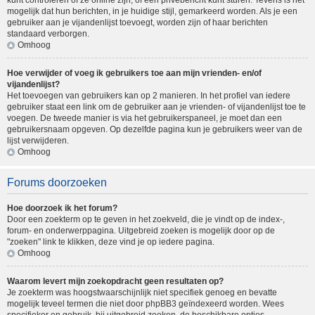
kunt controleren of ze online zijn, of een privébericht kunt sturen. Tevens is het
mogelijk dat hun berichten, in je huidige stijl, gemarkeerd worden. Als je een
gebruiker aan je vijandenlijst toevoegt, worden zijn of haar berichten
standaard verborgen.
Omhoog
Hoe verwijder of voeg ik gebruikers toe aan mijn vrienden- en/of
vijandenlijst?
Het toevoegen van gebruikers kan op 2 manieren. In het profiel van iedere
gebruiker staat een link om de gebruiker aan je vrienden- of vijandenlijst toe te
voegen. De tweede manier is via het gebruikerspaneel, je moet dan een
gebruikersnaam opgeven. Op dezelfde pagina kun je gebruikers weer van de
lijst verwijderen.
Omhoog
Forums doorzoeken
Hoe doorzoek ik het forum?
Door een zoekterm op te geven in het zoekveld, die je vindt op de index-,
forum- en onderwerppagina. Uitgebreid zoeken is mogelijk door op de
"zoeken" link te klikken, deze vind je op iedere pagina.
Omhoog
Waarom levert mijn zoekopdracht geen resultaten op?
Je zoekterm was hoogstwaarschijnlijk niet specifiek genoeg en bevatte
mogelijk teveel termen die niet door phpBB3 geïndexeerd worden. Wees