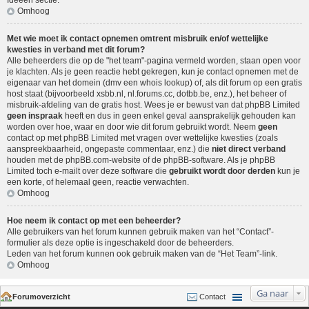
Ideeën sectie
.
Omhoog
Met wie moet ik contact opnemen omtrent misbruik en/of wettelijke
kwesties in verband met dit forum?
Alle beheerders die op de "het team"-pagina vermeld worden, staan open voor
je klachten. Als je geen reactie hebt gekregen, kun je contact opnemen met de
eigenaar van het domein (dmv een
whois lookup
) of, als dit forum op een gratis
host staat (bijvoorbeeld xsbb.nl, nl.forums.cc, dotbb.be, enz.), het beheer of
misbruik-afdeling van de gratis host. Wees je er bewust van dat phpBB Limited
geen inspraak
heeft en dus in geen enkel geval aansprakelijk gehouden kan
worden over hoe, waar en door wie dit forum gebruikt wordt. Neem
geen
contact op met phpBB Limited met vragen over wettelijke kwesties (zoals
aanspreekbaarheid, ongepaste commentaar, enz.) die
niet direct verband
houden met de phpBB.com-website of de phpBB-software. Als je phpBB
Limited toch e-mailt over deze software die
gebruikt wordt door derden
kun je
een korte, of helemaal geen, reactie verwachten.
Omhoog
Hoe neem ik contact op met een beheerder?
Alle gebruikers van het forum kunnen gebruik maken van het “Contact”-
formulier als deze optie is ingeschakeld door de beheerders.
Leden van het forum kunnen ook gebruik maken van de “Het Team”-link.
Omhoog
Ga naar
Forumoverzicht
Contact