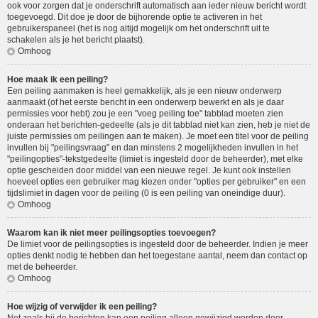
ook voor zorgen dat je onderschrift automatisch aan ieder nieuw bericht wordt
toegevoegd. Dit doe je door de bijhorende optie te activeren in het
gebruikerspaneel (het is nog altijd mogelijk om het onderschrift uit te
schakelen als je het bericht plaatst).
Omhoog
Hoe maak ik een peiling?
Een peiling aanmaken is heel gemakkelijk, als je een nieuw onderwerp
aanmaakt (of het eerste bericht in een onderwerp bewerkt en als je daar
permissies voor hebt) zou je een "voeg peiling toe" tabblad moeten zien
onderaan het berichten-gedeelte (als je dit tabblad niet kan zien, heb je niet de
juiste permissies om peilingen aan te maken). Je moet een titel voor de peiling
invullen bij "peilingsvraag" en dan minstens 2 mogelijkheden invullen in het
"peilingopties"-tekstgedeelte (limiet is ingesteld door de beheerder), met elke
optie gescheiden door middel van een nieuwe regel. Je kunt ook instellen
hoeveel opties een gebruiker mag kiezen onder "opties per gebruiker" en een
tijdslimiet in dagen voor de peiling (0 is een peiling van oneindige duur).
Omhoog
Waarom kan ik niet meer peilingsopties toevoegen?
De limiet voor de peilingsopties is ingesteld door de beheerder. Indien je meer
opties denkt nodig te hebben dan het toegestane aantal, neem dan contact op
met de beheerder.
Omhoog
Hoe wijzig of verwijder ik een peiling?