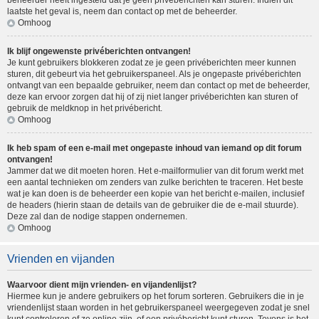
beheerder heeft ingesteld dat je geen privéberichten kan sturen. Indien dit
laatste het geval is, neem dan contact op met de beheerder.
Omhoog
Ik blijf ongewenste privéberichten ontvangen!
Je kunt gebruikers blokkeren zodat ze je geen privéberichten meer kunnen
sturen, dit gebeurt via het gebruikerspaneel. Als je ongepaste privéberichten
ontvangt van een bepaalde gebruiker, neem dan contact op met de beheerder,
deze kan ervoor zorgen dat hij of zij niet langer privéberichten kan sturen of
gebruik de meldknop in het privébericht.
Omhoog
Ik heb spam of een e-mail met ongepaste inhoud van iemand op dit forum
ontvangen!
Jammer dat we dit moeten horen. Het e-mailformulier van dit forum werkt met
een aantal technieken om zenders van zulke berichten te traceren. Het beste
wat je kan doen is de beheerder een kopie van het bericht e-mailen, inclusief
de headers (hierin staan de details van de gebruiker die de e-mail stuurde).
Deze zal dan de nodige stappen ondernemen.
Omhoog
Vrienden en vijanden
Waarvoor dient mijn vrienden- en vijandenlijst?
Hiermee kun je andere gebruikers op het forum sorteren. Gebruikers die in je
vriendenlijst staan worden in het gebruikerspaneel weergegeven zodat je snel