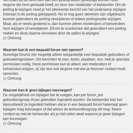
Net zoals bij de berichten kan een peiling alleen gewijzigd worden door
degene die hem gemaakt heeft, en door een moderator of beheerder. Om de
peiling te wijzigen moet je het allereerste bericht van het onderwerp wijzigen
(hieraan is de peiling gekoppeld). Als er nog geen stemmen zijn uitgebracht,
kunnen gebruikers de peiling verwijderen of iedere peilingsoptie wijzigen.
Maar, als er reeds gestemd is, dan kunnen alleen moderators of beheerders
hem wijzigen of verwijderen. Dit om te voorkomen dat gebruikers een peiling
maken en deze daarna vervalsen door de opties te wijzigen.
Omhoog
Waarom kan ik een bepaald forum niet openen?
Sommige forums zijn mogelijk alleen toegankelijk voor bepaalde gebruikers of
gebruikersgroepen. Om berichten te zien, lezen, plaatsen, enz. heb je speciale
permissies nodig. Deze permissies kun je alleen van moderators of
beheerders krijgen, zij zijn dus ook degene met wie je hierover contact moet
opnemen.
Omhoog
Waarom kan ik geen bijlagen toevoegen?
De mogelijkheid om bijlagen toe te voegen, kan per forum, per
gebruikersgroep of per gebruiker ingesteld worden. De beheerder kan het
bijvoorbeeld zo ingesteld hebben dat je in een bepaald forum helemaal geen
bijlagen mag toevoegen of dat alleen de beheerdersgroep dit mag. Neem
contact op met de beheerder als je niet zeker weet waarom je geen bijlagen
kan toevoegen.
Omhoog