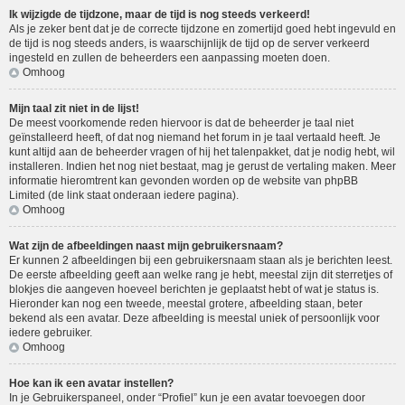
Ik wijzigde de tijdzone, maar de tijd is nog steeds verkeerd!
Als je zeker bent dat je de correcte tijdzone en zomertijd goed hebt ingevuld en
de tijd is nog steeds anders, is waarschijnlijk de tijd op de server verkeerd
ingesteld en zullen de beheerders een aanpassing moeten doen.
Omhoog
Mijn taal zit niet in de lijst!
De meest voorkomende reden hiervoor is dat de beheerder je taal niet
geïnstalleerd heeft, of dat nog niemand het forum in je taal vertaald heeft. Je
kunt altijd aan de beheerder vragen of hij het talenpakket, dat je nodig hebt, wil
installeren. Indien het nog niet bestaat, mag je gerust de vertaling maken. Meer
informatie hieromtrent kan gevonden worden op de website van phpBB
Limited (de link staat onderaan iedere pagina).
Omhoog
Wat zijn de afbeeldingen naast mijn gebruikersnaam?
Er kunnen 2 afbeeldingen bij een gebruikersnaam staan als je berichten leest.
De eerste afbeelding geeft aan welke rang je hebt, meestal zijn dit sterretjes of
blokjes die aangeven hoeveel berichten je geplaatst hebt of wat je status is.
Hieronder kan nog een tweede, meestal grotere, afbeelding staan, beter
bekend als een avatar. Deze afbeelding is meestal uniek of persoonlijk voor
iedere gebruiker.
Omhoog
Hoe kan ik een avatar instellen?
In je Gebruikerspaneel, onder “Profiel” kun je een avatar toevoegen door