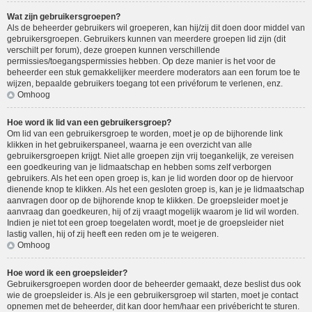
Wat zijn gebruikersgroepen?
Als de beheerder gebruikers wil groeperen, kan hij/zij dit doen door middel van
gebruikersgroepen. Gebruikers kunnen van meerdere groepen lid zijn (dit
verschilt per forum), deze groepen kunnen verschillende
permissies/toegangspermissies hebben. Op deze manier is het voor de
beheerder een stuk gemakkelijker meerdere moderators aan een forum toe te
wijzen, bepaalde gebruikers toegang tot een privéforum te verlenen, enz.
Omhoog
Hoe word ik lid van een gebruikersgroep?
Om lid van een gebruikersgroep te worden, moet je op de bijhorende link
klikken in het gebruikerspaneel, waarna je een overzicht van alle
gebruikersgroepen krijgt. Niet alle groepen zijn vrij toegankelijk, ze vereisen
een goedkeuring van je lidmaatschap en hebben soms zelf verborgen
gebruikers. Als het een open groep is, kan je lid worden door op de hiervoor
dienende knop te klikken. Als het een gesloten groep is, kan je je lidmaatschap
aanvragen door op de bijhorende knop te klikken. De groepsleider moet je
aanvraag dan goedkeuren, hij of zij vraagt mogelijk waarom je lid wil worden.
Indien je niet tot een groep toegelaten wordt, moet je de groepsleider niet
lastig vallen, hij of zij heeft een reden om je te weigeren.
Omhoog
Hoe word ik een groepsleider?
Gebruikersgroepen worden door de beheerder gemaakt, deze beslist dus ook
wie de groepsleider is. Als je een gebruikersgroep wil starten, moet je contact
opnemen met de beheerder, dit kan door hem/haar een privébericht te sturen.