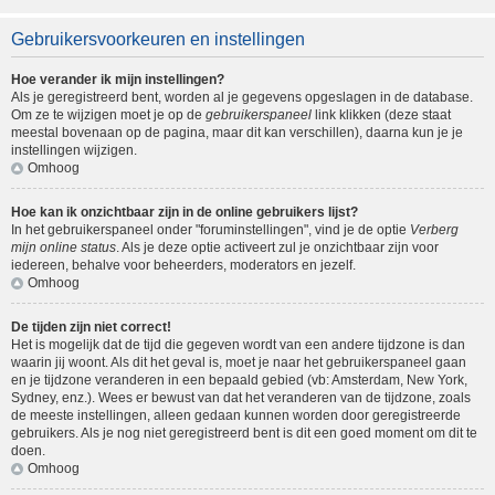
Gebruikersvoorkeuren en instellingen
Hoe verander ik mijn instellingen?
Als je geregistreerd bent, worden al je gegevens opgeslagen in de database.
Om ze te wijzigen moet je op de
gebruikerspaneel
link klikken (deze staat
meestal bovenaan op de pagina, maar dit kan verschillen), daarna kun je je
instellingen wijzigen.
Omhoog
Hoe kan ik onzichtbaar zijn in de online gebruikers lijst?
In het gebruikerspaneel onder "foruminstellingen", vind je de optie
Verberg
mijn online status
. Als je deze optie activeert zul je onzichtbaar zijn voor
iedereen, behalve voor beheerders, moderators en jezelf.
Omhoog
De tijden zijn niet correct!
Het is mogelijk dat de tijd die gegeven wordt van een andere tijdzone is dan
waarin jij woont. Als dit het geval is, moet je naar het gebruikerspaneel gaan
en je tijdzone veranderen in een bepaald gebied (vb: Amsterdam, New York,
Sydney, enz.). Wees er bewust van dat het veranderen van de tijdzone, zoals
de meeste instellingen, alleen gedaan kunnen worden door geregistreerde
gebruikers. Als je nog niet geregistreerd bent is dit een goed moment om dit te
doen.
Omhoog