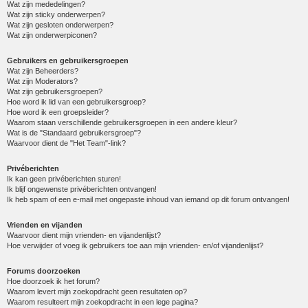
Wat zijn mededelingen?
Wat zijn sticky onderwerpen?
Wat zijn gesloten onderwerpen?
Wat zijn onderwerpiconen?
Gebruikers en gebruikersgroepen
Wat zijn Beheerders?
Wat zijn Moderators?
Wat zijn gebruikersgroepen?
Hoe word ik lid van een gebruikersgroep?
Hoe word ik een groepsleider?
Waarom staan verschillende gebruikersgroepen in een andere kleur?
Wat is de "Standaard gebruikersgroep"?
Waarvoor dient de "Het Team"-link?
Privéberichten
Ik kan geen privéberichten sturen!
Ik blijf ongewenste privéberichten ontvangen!
Ik heb spam of een e-mail met ongepaste inhoud van iemand op dit forum ontvangen!
Vrienden en vijanden
Waarvoor dient mijn vrienden- en vijandenlijst?
Hoe verwijder of voeg ik gebruikers toe aan mijn vrienden- en/of vijandenlijst?
Forums doorzoeken
Hoe doorzoek ik het forum?
Waarom levert mijn zoekopdracht geen resultaten op?
Waarom resulteert mijn zoekopdracht in een lege pagina?