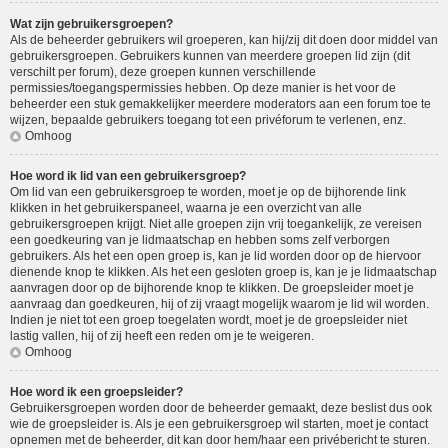
Wat zijn gebruikersgroepen?
Als de beheerder gebruikers wil groeperen, kan hij/zij dit doen door middel van
gebruikersgroepen. Gebruikers kunnen van meerdere groepen lid zijn (dit
verschilt per forum), deze groepen kunnen verschillende
permissies/toegangspermissies hebben. Op deze manier is het voor de
beheerder een stuk gemakkelijker meerdere moderators aan een forum toe te
wijzen, bepaalde gebruikers toegang tot een privéforum te verlenen, enz.
Omhoog
Hoe word ik lid van een gebruikersgroep?
Om lid van een gebruikersgroep te worden, moet je op de bijhorende link
klikken in het gebruikerspaneel, waarna je een overzicht van alle
gebruikersgroepen krijgt. Niet alle groepen zijn vrij toegankelijk, ze vereisen
een goedkeuring van je lidmaatschap en hebben soms zelf verborgen
gebruikers. Als het een open groep is, kan je lid worden door op de hiervoor
dienende knop te klikken. Als het een gesloten groep is, kan je je lidmaatschap
aanvragen door op de bijhorende knop te klikken. De groepsleider moet je
aanvraag dan goedkeuren, hij of zij vraagt mogelijk waarom je lid wil worden.
Indien je niet tot een groep toegelaten wordt, moet je de groepsleider niet
lastig vallen, hij of zij heeft een reden om je te weigeren.
Omhoog
Hoe word ik een groepsleider?
Gebruikersgroepen worden door de beheerder gemaakt, deze beslist dus ook
wie de groepsleider is. Als je een gebruikersgroep wil starten, moet je contact
opnemen met de beheerder, dit kan door hem/haar een privébericht te sturen.