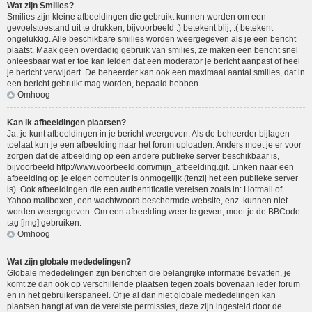
Wat zijn Smilies?
Smilies zijn kleine afbeeldingen die gebruikt kunnen worden om een
gevoelstoestand uit te drukken, bijvoorbeeld :) betekent blij, :( betekent
ongelukkig. Alle beschikbare smilies worden weergegeven als je een bericht
plaatst. Maak geen overdadig gebruik van smilies, ze maken een bericht snel
onleesbaar wat er toe kan leiden dat een moderator je bericht aanpast of heel
je bericht verwijdert. De beheerder kan ook een maximaal aantal smilies, dat in
een bericht gebruikt mag worden, bepaald hebben.
Omhoog
Kan ik afbeeldingen plaatsen?
Ja, je kunt afbeeldingen in je bericht weergeven. Als de beheerder bijlagen
toelaat kun je een afbeelding naar het forum uploaden. Anders moet je er voor
zorgen dat de afbeelding op een andere publieke server beschikbaar is,
bijvoorbeeld http://www.voorbeeld.com/mijn_afbeelding.gif. Linken naar een
afbeelding op je eigen computer is onmogelijk (tenzij het een publieke server
is). Ook afbeeldingen die een authentificatie vereisen zoals in: Hotmail of
Yahoo mailboxen, een wachtwoord beschermde website, enz. kunnen niet
worden weergegeven. Om een afbeelding weer te geven, moet je de BBCode
tag [img] gebruiken.
Omhoog
Wat zijn globale mededelingen?
Globale mededelingen zijn berichten die belangrijke informatie bevatten, je
komt ze dan ook op verschillende plaatsen tegen zoals bovenaan ieder forum
en in het gebruikerspaneel. Of je al dan niet globale mededelingen kan
plaatsen hangt af van de vereiste permissies, deze zijn ingesteld door de