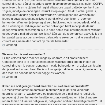
Controleer eerst of je gebruikersnaam en wachtwoord kloppen. Indien ze
correct zijn, kan één of meerdere zaken hiervan de oorzaak zijn. Indien COPPA
geactiveerd is en je tijdens het registratieproces opgaf dat je jonger bent dan
13 jaar, moet je de ontvangen instructies opvolgen. Als dit niet het geval is,
moet je account dan geactiveerd worden? Sommige forums vereisen dat
iedere nieuwe account geactiveerd wordt, ofwel door jezelf of door een
beheerder. Wanneer je je geregistreerd hebt, werd ook medegedeeld of dit al
dan niet nodig is. Indien je een e-mail ontvangen hebt, moet je de daarin
opgegeven instructies volgen. Als je nooit een e-mail ontvangen hebt, was het
opgegeven e-mailadres dan wel juist? Één van de redenen van activatie is om
het aantal valse accounts te doen dalen. Als je zeker bent dat je e-mailadres
correct was, neem dan contact op met de beheerder.
Omhoog
Waarom kan ik niet aanmelden?
Er zijn verschillende redenen mogelijk waarom je dit probleem hebt.
Controleer eerst of je gebruikersnaam en wachtwoord kloppen. Indien ze
correct zijn, kun je contact opnemen met de beheerder om er zeker van te zijn
dat je niet verbannen bent. Het is ook mogelijk dat de forumconfiguratie fout is,
dan moet dit door de beheerder opgelost worden.
Omhoog
Ik heb me ooit geregistreerd maar kan nu niet meer aanmelden!?
De meest voorkomende oorzaken hiervoor zijn: je gaf een verkeerde
gebruikersnaam of wachtwoord op (controleer de e-mail met je registratie
gegevens) of een beheerder heeft je account verwijderd om één of andere
reden. Indien dit laatste het geval is, heb je dan ooit een bericht geplaatst? Het