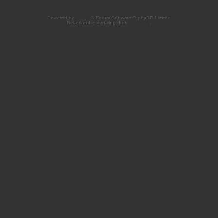
Powered by
phpBB
® Forum Software © phpBB Limited
Nederlandse vertaling door
phpBB.nl
.