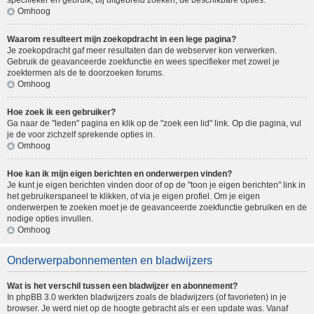
specifieker en gebruik, bij uitgebreid zoeken, de beschikbare opties.
Omhoog
Waarom resulteert mijn zoekopdracht in een lege pagina?
Je zoekopdracht gaf meer resultaten dan de webserver kon verwerken.
Gebruik de geavanceerde zoekfunctie en wees specifieker met zowel je
zoektermen als de te doorzoeken forums.
Omhoog
Hoe zoek ik een gebruiker?
Ga naar de "leden" pagina en klik op de "zoek een lid" link. Op die pagina, vul
je de voor zichzelf sprekende opties in.
Omhoog
Hoe kan ik mijn eigen berichten en onderwerpen vinden?
Je kunt je eigen berichten vinden door of op de "toon je eigen berichten" link in
het gebruikerspaneel te klikken, of via je eigen profiel. Om je eigen
onderwerpen te zoeken moet je de geavanceerde zoekfunctie gebruiken en de
nodige opties invullen.
Omhoog
Onderwerpabonnementen en bladwijzers
Wat is het verschil tussen een bladwijzer en abonnement?
In phpBB 3.0 werkten bladwijzers zoals de bladwijzers (of favorieten) in je
browser. Je werd niet op de hoogte gebracht als er een update was. Vanaf