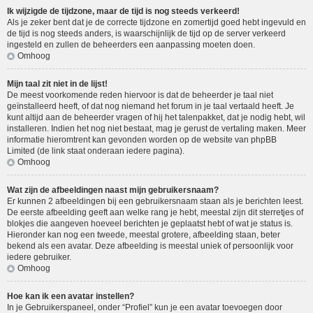
Ik wijzigde de tijdzone, maar de tijd is nog steeds verkeerd!
Als je zeker bent dat je de correcte tijdzone en zomertijd goed hebt ingevuld en
de tijd is nog steeds anders, is waarschijnlijk de tijd op de server verkeerd
ingesteld en zullen de beheerders een aanpassing moeten doen.
Omhoog
Mijn taal zit niet in de lijst!
De meest voorkomende reden hiervoor is dat de beheerder je taal niet
geïnstalleerd heeft, of dat nog niemand het forum in je taal vertaald heeft. Je
kunt altijd aan de beheerder vragen of hij het talenpakket, dat je nodig hebt, wil
installeren. Indien het nog niet bestaat, mag je gerust de vertaling maken. Meer
informatie hieromtrent kan gevonden worden op de website van phpBB
Limited (de link staat onderaan iedere pagina).
Omhoog
Wat zijn de afbeeldingen naast mijn gebruikersnaam?
Er kunnen 2 afbeeldingen bij een gebruikersnaam staan als je berichten leest.
De eerste afbeelding geeft aan welke rang je hebt, meestal zijn dit sterretjes of
blokjes die aangeven hoeveel berichten je geplaatst hebt of wat je status is.
Hieronder kan nog een tweede, meestal grotere, afbeelding staan, beter
bekend als een avatar. Deze afbeelding is meestal uniek of persoonlijk voor
iedere gebruiker.
Omhoog
Hoe kan ik een avatar instellen?
In je Gebruikerspaneel, onder “Profiel” kun je een avatar toevoegen door