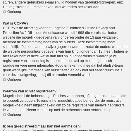
sturen, andere gebruikers e-mailen, lid worden van gebruikersgroepen, enz.
Het registreren duurt maar even, dus we raden het zeker aan!
Omhoog
Wat is COPPA?
COPPA is de afkorting voor het Engelse "Children’s Online Privacy and
Protection Act". Dit is een Amerikaanse wet uit 1998 die vereist dat iedere
website die mogelijk gegevens van jongeren onder de 13 jaar verzamelt,
hiervoor de toestemming heeft van de ouders. Deze toestemming moet
schriftelijk of op een andere wijze gegeven worden, zodat de ouders weten dat
de website persoonlijke gegevens van hun kind, jonger dan 13, heeft. Indien je
niet zeker bent of deze wet al dan niet op jou of de website waarop je wil
registreren van toepassing is, neem dan contact op met een juridisch
raadgever voor meer informatie. Houd er rekening mee dat het phpBB-team
geen wettelijke informatie kan verschaffen en ook niet het aanspreekpunt is
voor deze wetgeving, tenzij dit hieronder vermeld wordt.
Omhoog
Waarom kan ik niet registreren?
Mogelijk heeft de beheerder je IP-adres verbannen, of de gebruikersnaam die
je opgeeft verboden. Tevens is het mogelijk dat de beheerder de registratie
mogelijkheid heeft uitgeschakeld om zo de registratie van nieuwe gebruikers
te voorkomen. Neem contact op met de beheerder voor verdere hulp.
Omhoog
Ik ben geregistreerd maar kan niet aanmelden!