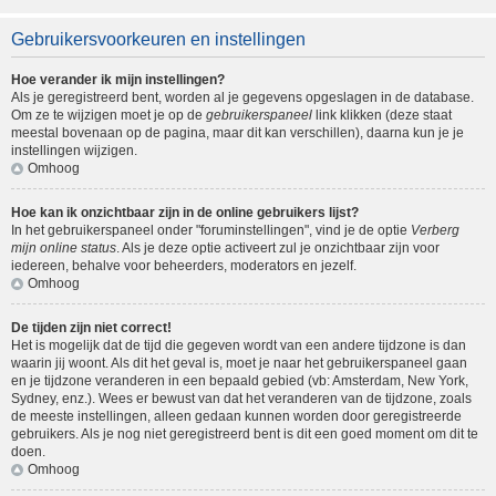
Gebruikersvoorkeuren en instellingen
Hoe verander ik mijn instellingen?
Als je geregistreerd bent, worden al je gegevens opgeslagen in de database.
Om ze te wijzigen moet je op de
gebruikerspaneel
link klikken (deze staat
meestal bovenaan op de pagina, maar dit kan verschillen), daarna kun je je
instellingen wijzigen.
Omhoog
Hoe kan ik onzichtbaar zijn in de online gebruikers lijst?
In het gebruikerspaneel onder "foruminstellingen", vind je de optie
Verberg
mijn online status
. Als je deze optie activeert zul je onzichtbaar zijn voor
iedereen, behalve voor beheerders, moderators en jezelf.
Omhoog
De tijden zijn niet correct!
Het is mogelijk dat de tijd die gegeven wordt van een andere tijdzone is dan
waarin jij woont. Als dit het geval is, moet je naar het gebruikerspaneel gaan
en je tijdzone veranderen in een bepaald gebied (vb: Amsterdam, New York,
Sydney, enz.). Wees er bewust van dat het veranderen van de tijdzone, zoals
de meeste instellingen, alleen gedaan kunnen worden door geregistreerde
gebruikers. Als je nog niet geregistreerd bent is dit een goed moment om dit te
doen.
Omhoog