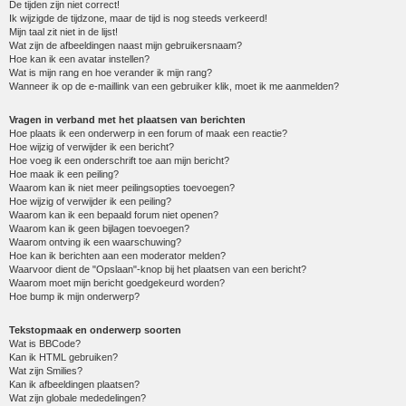
De tijden zijn niet correct!
Ik wijzigde de tijdzone, maar de tijd is nog steeds verkeerd!
Mijn taal zit niet in de lijst!
Wat zijn de afbeeldingen naast mijn gebruikersnaam?
Hoe kan ik een avatar instellen?
Wat is mijn rang en hoe verander ik mijn rang?
Wanneer ik op de e-maillink van een gebruiker klik, moet ik me aanmelden?
Vragen in verband met het plaatsen van berichten
Hoe plaats ik een onderwerp in een forum of maak een reactie?
Hoe wijzig of verwijder ik een bericht?
Hoe voeg ik een onderschrift toe aan mijn bericht?
Hoe maak ik een peiling?
Waarom kan ik niet meer peilingsopties toevoegen?
Hoe wijzig of verwijder ik een peiling?
Waarom kan ik een bepaald forum niet openen?
Waarom kan ik geen bijlagen toevoegen?
Waarom ontving ik een waarschuwing?
Hoe kan ik berichten aan een moderator melden?
Waarvoor dient de "Opslaan"-knop bij het plaatsen van een bericht?
Waarom moet mijn bericht goedgekeurd worden?
Hoe bump ik mijn onderwerp?
Tekstopmaak en onderwerp soorten
Wat is BBCode?
Kan ik HTML gebruiken?
Wat zijn Smilies?
Kan ik afbeeldingen plaatsen?
Wat zijn globale mededelingen?