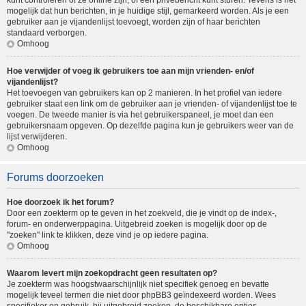
kunt controleren of ze online zijn, of een privébericht kunt sturen. Tevens is het
mogelijk dat hun berichten, in je huidige stijl, gemarkeerd worden. Als je een
gebruiker aan je vijandenlijst toevoegt, worden zijn of haar berichten
standaard verborgen.
Omhoog
Hoe verwijder of voeg ik gebruikers toe aan mijn vrienden- en/of
vijandenlijst?
Het toevoegen van gebruikers kan op 2 manieren. In het profiel van iedere
gebruiker staat een link om de gebruiker aan je vrienden- of vijandenlijst toe te
voegen. De tweede manier is via het gebruikerspaneel, je moet dan een
gebruikersnaam opgeven. Op dezelfde pagina kun je gebruikers weer van de
lijst verwijderen.
Omhoog
Forums doorzoeken
Hoe doorzoek ik het forum?
Door een zoekterm op te geven in het zoekveld, die je vindt op de index-,
forum- en onderwerppagina. Uitgebreid zoeken is mogelijk door op de
"zoeken" link te klikken, deze vind je op iedere pagina.
Omhoog
Waarom levert mijn zoekopdracht geen resultaten op?
Je zoekterm was hoogstwaarschijnlijk niet specifiek genoeg en bevatte
mogelijk teveel termen die niet door phpBB3 geïndexeerd worden. Wees