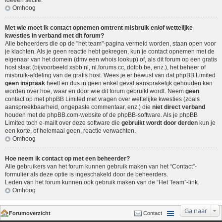
Ideeën sectie
.
Omhoog
Met wie moet ik contact opnemen omtrent misbruik en/of wettelijke
kwesties in verband met dit forum?
Alle beheerders die op de "het team"-pagina vermeld worden, staan open voor
je klachten. Als je geen reactie hebt gekregen, kun je contact opnemen met de
eigenaar van het domein (dmv een
whois lookup
) of, als dit forum op een gratis
host staat (bijvoorbeeld xsbb.nl, nl.forums.cc, dotbb.be, enz.), het beheer of
misbruik-afdeling van de gratis host. Wees je er bewust van dat phpBB Limited
geen inspraak
heeft en dus in geen enkel geval aansprakelijk gehouden kan
worden over hoe, waar en door wie dit forum gebruikt wordt. Neem
geen
contact op met phpBB Limited met vragen over wettelijke kwesties (zoals
aanspreekbaarheid, ongepaste commentaar, enz.) die
niet direct verband
houden met de phpBB.com-website of de phpBB-software. Als je phpBB
Limited toch e-mailt over deze software die
gebruikt wordt door derden
kun je
een korte, of helemaal geen, reactie verwachten.
Omhoog
Hoe neem ik contact op met een beheerder?
Alle gebruikers van het forum kunnen gebruik maken van het “Contact”-
formulier als deze optie is ingeschakeld door de beheerders.
Leden van het forum kunnen ook gebruik maken van de “Het Team”-link.
Omhoog
Ga naar
Forumoverzicht
Contact