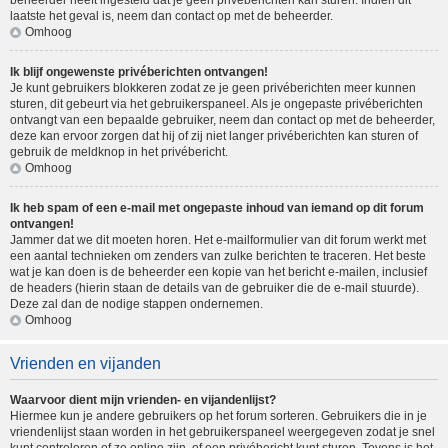
beheerder heeft ingesteld dat je geen privéberichten kan sturen. Indien dit
laatste het geval is, neem dan contact op met de beheerder.
Omhoog
Ik blijf ongewenste privéberichten ontvangen!
Je kunt gebruikers blokkeren zodat ze je geen privéberichten meer kunnen
sturen, dit gebeurt via het gebruikerspaneel. Als je ongepaste privéberichten
ontvangt van een bepaalde gebruiker, neem dan contact op met de beheerder,
deze kan ervoor zorgen dat hij of zij niet langer privéberichten kan sturen of
gebruik de meldknop in het privébericht.
Omhoog
Ik heb spam of een e-mail met ongepaste inhoud van iemand op dit forum
ontvangen!
Jammer dat we dit moeten horen. Het e-mailformulier van dit forum werkt met
een aantal technieken om zenders van zulke berichten te traceren. Het beste
wat je kan doen is de beheerder een kopie van het bericht e-mailen, inclusief
de headers (hierin staan de details van de gebruiker die de e-mail stuurde).
Deze zal dan de nodige stappen ondernemen.
Omhoog
Vrienden en vijanden
Waarvoor dient mijn vrienden- en vijandenlijst?
Hiermee kun je andere gebruikers op het forum sorteren. Gebruikers die in je
vriendenlijst staan worden in het gebruikerspaneel weergegeven zodat je snel