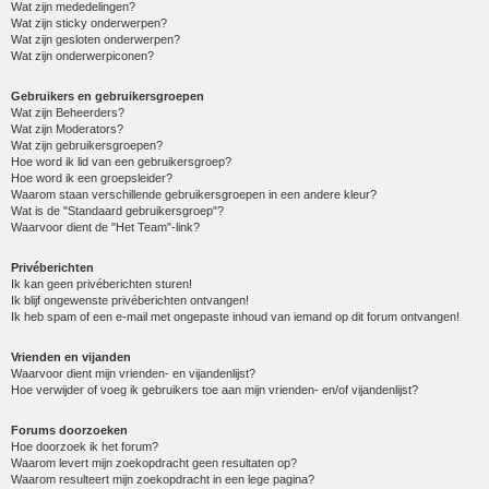
Wat zijn mededelingen?
Wat zijn sticky onderwerpen?
Wat zijn gesloten onderwerpen?
Wat zijn onderwerpiconen?
Gebruikers en gebruikersgroepen
Wat zijn Beheerders?
Wat zijn Moderators?
Wat zijn gebruikersgroepen?
Hoe word ik lid van een gebruikersgroep?
Hoe word ik een groepsleider?
Waarom staan verschillende gebruikersgroepen in een andere kleur?
Wat is de "Standaard gebruikersgroep"?
Waarvoor dient de "Het Team"-link?
Privéberichten
Ik kan geen privéberichten sturen!
Ik blijf ongewenste privéberichten ontvangen!
Ik heb spam of een e-mail met ongepaste inhoud van iemand op dit forum ontvangen!
Vrienden en vijanden
Waarvoor dient mijn vrienden- en vijandenlijst?
Hoe verwijder of voeg ik gebruikers toe aan mijn vrienden- en/of vijandenlijst?
Forums doorzoeken
Hoe doorzoek ik het forum?
Waarom levert mijn zoekopdracht geen resultaten op?
Waarom resulteert mijn zoekopdracht in een lege pagina?