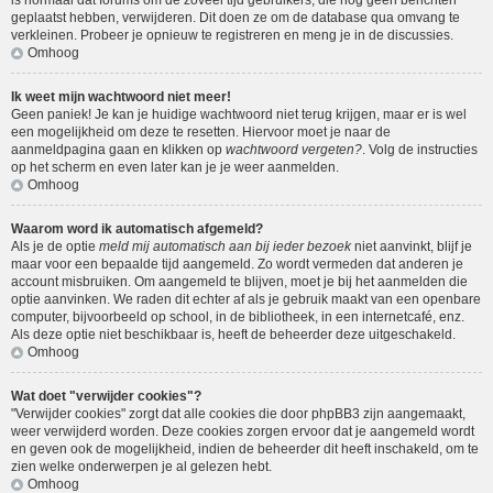
is normaal dat forums om de zoveel tijd gebruikers, die nog geen berichten
geplaatst hebben, verwijderen. Dit doen ze om de database qua omvang te
verkleinen. Probeer je opnieuw te registreren en meng je in de discussies.
Omhoog
Ik weet mijn wachtwoord niet meer!
Geen paniek! Je kan je huidige wachtwoord niet terug krijgen, maar er is wel
een mogelijkheid om deze te resetten. Hiervoor moet je naar de
aanmeldpagina gaan en klikken op
wachtwoord vergeten?
. Volg de instructies
op het scherm en even later kan je je weer aanmelden.
Omhoog
Waarom word ik automatisch afgemeld?
Als je de optie
meld mij automatisch aan bij ieder bezoek
niet aanvinkt, blijf je
maar voor een bepaalde tijd aangemeld. Zo wordt vermeden dat anderen je
account misbruiken. Om aangemeld te blijven, moet je bij het aanmelden die
optie aanvinken. We raden dit echter af als je gebruik maakt van een openbare
computer, bijvoorbeeld op school, in de bibliotheek, in een internetcafé, enz.
Als deze optie niet beschikbaar is, heeft de beheerder deze uitgeschakeld.
Omhoog
Wat doet "verwijder cookies"?
"Verwijder cookies" zorgt dat alle cookies die door phpBB3 zijn aangemaakt,
weer verwijderd worden. Deze cookies zorgen ervoor dat je aangemeld wordt
en geven ook de mogelijkheid, indien de beheerder dit heeft inschakeld, om te
zien welke onderwerpen je al gelezen hebt.
Omhoog