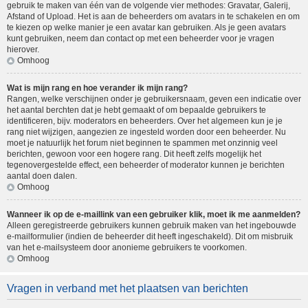
gebruik te maken van één van de volgende vier methodes: Gravatar, Galerij,
Afstand of Upload. Het is aan de beheerders om avatars in te schakelen en om
te kiezen op welke manier je een avatar kan gebruiken. Als je geen avatars
kunt gebruiken, neem dan contact op met een beheerder voor je vragen
hierover.
Omhoog
Wat is mijn rang en hoe verander ik mijn rang?
Rangen, welke verschijnen onder je gebruikersnaam, geven een indicatie over
het aantal berchten dat je hebt gemaakt of om bepaalde gebruikers te
identificeren, bijv. moderators en beheerders. Over het algemeen kun je je
rang niet wijzigen, aangezien ze ingesteld worden door een beheerder. Nu
moet je natuurlijk het forum niet beginnen te spammen met onzinnig veel
berichten, gewoon voor een hogere rang. Dit heeft zelfs mogelijk het
tegenovergestelde effect, een beheerder of moderator kunnen je berichten
aantal doen dalen.
Omhoog
Wanneer ik op de e-maillink van een gebruiker klik, moet ik me aanmelden?
Alleen geregistreerde gebruikers kunnen gebruik maken van het ingebouwde
e-mailformulier (indien de beheerder dit heeft ingeschakeld). Dit om misbruik
van het e-mailsysteem door anonieme gebruikers te voorkomen.
Omhoog
Vragen in verband met het plaatsen van berichten