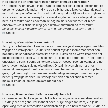
Hoe plaats ik een onderwerp in een forum of maak een reactie?
Om een nieuw onderwerp in één van de forums te plaatsen of om een reactie
op een onderwerp te maken, klik je op de bijhorende knop op ofwel de pagina
met onderwerpen of in een bepaald onderwerp. Mogelijk moet je je registreren
voor je een nieuw onderwerp kan aanmaken, de permissies die je al dan niet
hebt in het forum staan onderaan de pagina met onderwerpen of in een
onderwerp (de lijst met
je mag geen nieuwe onderwerpen in dit forum
plaatsen, je mag niet antwoorden op een onderwerp in dit forum, enz.
).
Omhoog
Hoe wijzig of verwijder ik een bericht?
Tenzij je de beheerder of een moderator bent, kun je alleen je eigen berichten
wijzigen en verwijderen. Je kunt een bericht wijzigen (soms maar voor een
beperkte tijd nadat het geplaatst is) door te klikken op de
wijzig
knop van het
desbetreffende bericht. Als er al iemand op je bericht gereageerd heeft, komt er
onderaan je bericht een klein tekstje dat zegt hoeveel keer en wanneer je het
bericht voor het laatst je gewijzigd hebt. Dit zal niet verschijnen als nog
niemand gereageerd heeft, evenmin als een beheerder of moderator je bericht
gewijzigd heeft. Zij kunnen wel een mededeling toevoegen, waarom ze je
bericht gewijzigd hebben. Het verwijderen van een bericht is niet meer
mogelijk zodra er iemand op gereageerd heeft.
Omhoog
Hoe voeg ik een onderschrift toe aan mijn bericht?
Om een onderschrift aan je bericht toe te voegen, moet je er eerst één maken.
Dit kun je via het gebruikerspaneel doen. Als je dit gedaan hebt, kun je de
optie
voeg mijn onderschrift toe
aanvinken als je een bericht plaatst. Je kunt er