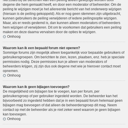
Net zoals bij de berichten kan een peiling alleen gewijzigd worden door
degene die hem gemaakt heeft, en door een moderator of beheerder. Om de
peiling te wijzigen moet je het allereerste bericht van het onderwerp wijzigen
(hieraan is de peiling gekoppeld). Als er nog geen stemmen zijn uitgebracht,
kunnen gebruikers de peiling verwijderen of iedere peilingsoptie wijzigen.
Maar, als er reeds gestemd is, dan kunnen alleen moderators of beheerders
hem wijzigen of verwijderen. Dit om te voorkomen dat gebruikers een peiling
maken en deze daarna vervalsen door de opties te wijzigen.
Omhoog
Waarom kan ik een bepaald forum niet openen?
Sommige forums zijn mogelijk alleen toegankelijk voor bepaalde gebruikers of
gebruikersgroepen. Om berichten te zien, lezen, plaatsen, enz. heb je speciale
permissies nodig. Deze permissies kun je alleen van moderators of
beheerders krijgen, zij zijn dus ook degene met wie je hierover contact moet
opnemen.
Omhoog
Waarom kan ik geen bijlagen toevoegen?
De mogelijkheid om bijlagen toe te voegen, kan per forum, per
gebruikersgroep of per gebruiker ingesteld worden. De beheerder kan het
bijvoorbeeld zo ingesteld hebben dat je in een bepaald forum helemaal geen
bijlagen mag toevoegen of dat alleen de beheerdersgroep dit mag. Neem
contact op met de beheerder als je niet zeker weet waarom je geen bijlagen
kan toevoegen.
Omhoog