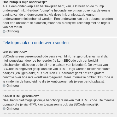
Hoe bump ik mijn onderwerp?
Als je een onderwerp aan het bekijken bent, kan je klikken op de "bump
onderwerp" link. Hierdoor "bump" je het onderwerp naar boven op de eerste
pagina van de onderwerpenlijst. Als deze link er niet staat, kunnen
onderwerpen niet gebumpt worden. Een onderwerp kan ook gebumpt worden
door een antwoord te plaatsen, maar hou hierbij wel rekening met de regels
van het forum.
Omhoog
Tekstopmaak en onderwerp soorten
Wat is BBCode?
BBCode is een vereenvoudigde versie van html, het gebruik ervan is al dan
niet toegestaan door de beheerder (je kunt BBCode ook per bericht
uitschakelen, dit is een optie bij het plaatsen van je bericht). De syntax van
BBCode is ongeveer gelijk aan die van HTML, tags worden tussen vierkante
haakjes [ en ] geplaatst, dus niet < en >. Daarnaast geeft het een grotere
controle over hoe iets wordt weergegeven. Meer informatie omtrent BBCode is
te vinden in de handleiding die je kunt openen als je een bericht plaatst.
Omhoog
Kan ik HTML gebruiken?
Nee, het is niet mogelijk om je bericht op te maken met HTML code. De meeste
opmaak die je via HTML kan toepassen is ook via BBCode mogelijk.
Omhoog