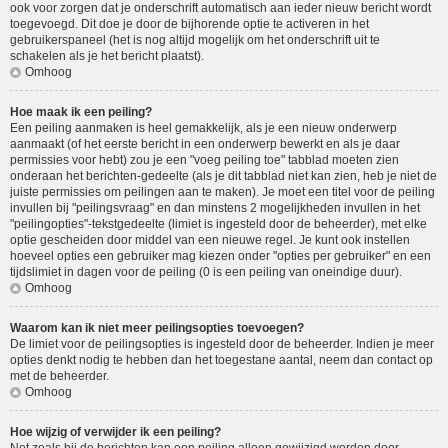
ook voor zorgen dat je onderschrift automatisch aan ieder nieuw bericht wordt
toegevoegd. Dit doe je door de bijhorende optie te activeren in het
gebruikerspaneel (het is nog altijd mogelijk om het onderschrift uit te
schakelen als je het bericht plaatst).
Omhoog
Hoe maak ik een peiling?
Een peiling aanmaken is heel gemakkelijk, als je een nieuw onderwerp
aanmaakt (of het eerste bericht in een onderwerp bewerkt en als je daar
permissies voor hebt) zou je een "voeg peiling toe" tabblad moeten zien
onderaan het berichten-gedeelte (als je dit tabblad niet kan zien, heb je niet de
juiste permissies om peilingen aan te maken). Je moet een titel voor de peiling
invullen bij "peilingsvraag" en dan minstens 2 mogelijkheden invullen in het
"peilingopties"-tekstgedeelte (limiet is ingesteld door de beheerder), met elke
optie gescheiden door middel van een nieuwe regel. Je kunt ook instellen
hoeveel opties een gebruiker mag kiezen onder "opties per gebruiker" en een
tijdslimiet in dagen voor de peiling (0 is een peiling van oneindige duur).
Omhoog
Waarom kan ik niet meer peilingsopties toevoegen?
De limiet voor de peilingsopties is ingesteld door de beheerder. Indien je meer
opties denkt nodig te hebben dan het toegestane aantal, neem dan contact op
met de beheerder.
Omhoog
Hoe wijzig of verwijder ik een peiling?