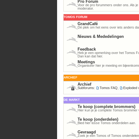
Pro Forum
Voor de pro forummers onder ons. Als je h
moderator.
TOMOS FORUM
GrandCafé
Dé plek om het eens over iets anders da
Nieuws & Mededelingen
Feedback
Heb je een opmerking over het Tomos For
Dan kan dat hier.
Meetings
Organiseer hier je meeting en bijeenkom
ARCHIEF
Archief
Subforums:
Tomos FAQ
,
Exploded 
DE MARKT
Te koop (complete brommers)
Hier kun je je complete Tomos brommer 
Te koop (onderdelen)
Bied hier losse Tomos onderdelen aan.
Gevraagd
Zoek je een Tomos of Tomos onderdelen? 