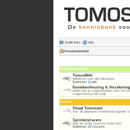
Snelle links
V&A
Forumoverzicht
TOMOSFORUM WIKI
TomosWiki
Wikiforum voor alle wikizaken.
Subforum:
wiki
Kenteken/keuring & Verzekerin
plaats hier je vragen/weetjes over het 
vragen kunt je hier kwijt
GALERIJ
Straat Tomossen
Voor de gepimpte of helemaal originele 
Sprinters/racers
Voor de echte coureurs onder ons!
Subforum:
Crossers