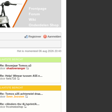
Frontpage
Forum
Wiki
Onderdelen Shop
Registreer
Aanmelden
Het is momenteel 06 aug 2026 20:43
LAATSTE BERICHT
Re: Bouwjaar Tomos a3
door
shadowranger
Bekijk
laatste
Re: Help! Wirwar tussen A55 e…
bericht
door
fons716
Bekijk
laatste
bericht
LAATSTE BERICHT
Re: Tomos a35 achterwiel draa…
door
Sven Joosten
Bekijk
laatste
Re: cilinders tbv 4L/sprint/A…
bericht
door
frcomotoshop
Bekijk
laatste