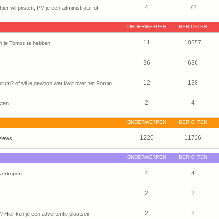
4
72
ier wil posten, PM je een administrator of
ONDERWERPEN
BERICHTEN
11
10557
n je Tomos te hebben.
36
636
12
138
um? of wil je gewoon wat kwijt over het Forum.
2
4
sten.
ONDERWERPEN
BERICHTEN
1220
11726
views
ONDERWERPEN
BERICHTEN
4
4
verkopen.
2
2
2
2
Hier kun je een advertentie plaatsen.