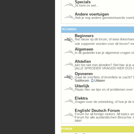
Specials
Je kent ze wel...
Andere voertuigen
Heb je nog andere gemotoriseerde voert
TECHNIEK
Beginners
Net nieuw op dit forum, of twee linkerhan
ook supporter worden voor dit forum? me
Algemeen
In dit gedeelte kan je algemene vragen st
Afstellen
lukt het niet met afstellen? Stel hier al 
[ALLE SPROEIER VRAGEN HIER DUS 
Opvoeren
Gaat de snorfiets of bromfiets te zacht? 
Subforum:
Uitlaten
Uiterlijk
Plaats hier uw tips en of problemen over 
Elektra
Vragen over de ontsteking, of hoe je de to
English/ Deutsch Forum
Forum for all foreign visitors. All topics 
Forum für alle ausländischen Besucher. 
bitte!
FORUM