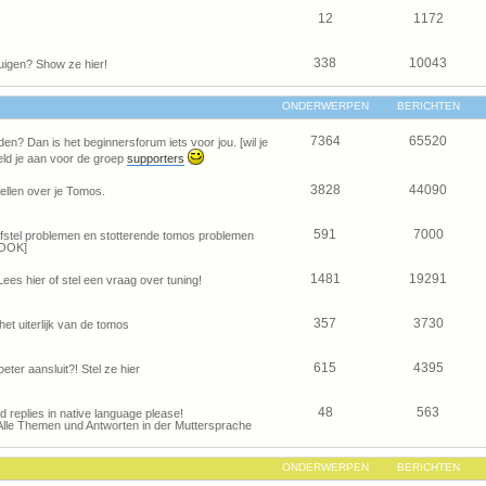
12
1172
338
10043
uigen? Show ze hier!
ONDERWERPEN
BERICHTEN
7364
65520
den? Dan is het beginnersforum iets voor jou. [wil je
ld je aan voor de groep
supporters
3828
44090
ellen over je Tomos.
591
7000
je afstel problemen en stotterende tomos problemen
OOK]
1481
19291
Lees hier of stel een vraag over tuning!
357
3730
het uiterlijk van de tomos
615
4395
eter aansluit?! Stel ze hier
48
563
and replies in native language please!
Alle Themen und Antworten in der Muttersprache
ONDERWERPEN
BERICHTEN