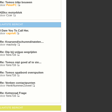
Re: Tomos trike bouwen
bericht
door
PeterFC
Bekijk
laatste
420cc motorblok
bericht
door
Ccer
Bekijk
laatste
bericht
LAATSTE BERICHT
I Dare You To Call Her.
door
capriv6
Bekijk
laatste
bericht
Re: Knarsend/schurend/ratelen…
door
macksly
Bekijk
laatste
Re: Dip bij volgas wegrijden
bericht
door
fons716
Bekijk
laatste
Re: Tomos niet goed af te ste…
bericht
door
fons716
Bekijk
laatste
Re: Tomos spatbord overspuiten
bericht
door
fons716
Bekijk
laatste
Re: Vonken contactpunten
bericht
door
HenkNummerZoveel
Bekijk
laatste
Re: Kettenrad Frage
bericht
door
fons716
Bekijk
laatste
bericht
LAATSTE BERICHT