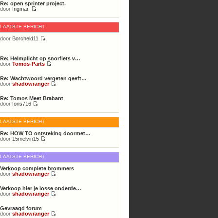
Re: open sprinter project.
door
Ingmar.
Bekijk
laatste
bericht
LAATSTE BERICHT
door
Borcheld11
Bekijk
laatste
bericht
Re: Helmplicht op snorfiets v…
door
Tomos-Parts
Bekijk
laatste
Re: Wachtwoord vergeten geeft…
bericht
door
shadowranger
Bekijk
laatste
Re: Tomos Meet Brabant
bericht
door
fons716
Bekijk
laatste
bericht
LAATSTE BERICHT
Re: HOW TO ontsteking doormet…
door
15melvin15
Bekijk
laatste
bericht
LAATSTE BERICHT
Verkoop complete brommers
door
shadowranger
Bekijk
laatste
Verkoop hier je losse onderde…
bericht
door
shadowranger
Bekijk
laatste
Gevraagd forum
bericht
door
shadowranger
Bekijk