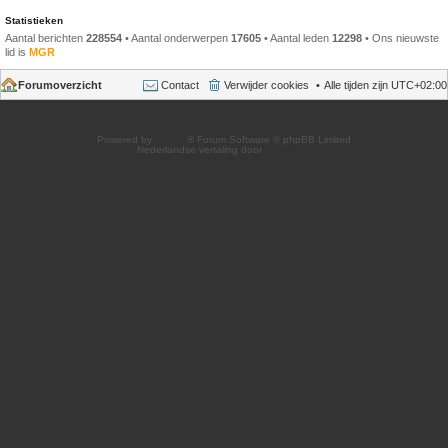
Statistieken
Aantal berichten
228554
• Aantal onderwerpen
17605
• Aantal leden
12298
• Ons nieuwste
lid is
MGR
Forumoverzicht
Contact
Verwijder cookies
Alle tijden zijn
UTC+02:00
Powered by
phpBB
® Forum Software © phpBB Limited
Nederlandse vertaling door
phpBB.nl
.