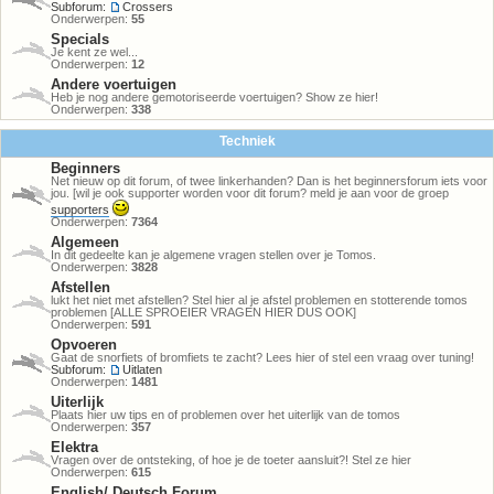
Subforum:
Crossers
Onderwerpen:
55
Specials
Je kent ze wel...
Onderwerpen:
12
Andere voertuigen
Heb je nog andere gemotoriseerde voertuigen? Show ze hier!
Onderwerpen:
338
Techniek
Beginners
Net nieuw op dit forum, of twee linkerhanden? Dan is het beginnersforum iets voor
jou. [wil je ook supporter worden voor dit forum? meld je aan voor de groep
supporters
Onderwerpen:
7364
Algemeen
In dit gedeelte kan je algemene vragen stellen over je Tomos.
Onderwerpen:
3828
Afstellen
lukt het niet met afstellen? Stel hier al je afstel problemen en stotterende tomos
problemen [ALLE SPROEIER VRAGEN HIER DUS OOK]
Onderwerpen:
591
Opvoeren
Gaat de snorfiets of bromfiets te zacht? Lees hier of stel een vraag over tuning!
Subforum:
Uitlaten
Onderwerpen:
1481
Uiterlijk
Plaats hier uw tips en of problemen over het uiterlijk van de tomos
Onderwerpen:
357
Elektra
Vragen over de ontsteking, of hoe je de toeter aansluit?! Stel ze hier
Onderwerpen:
615
English/ Deutsch Forum