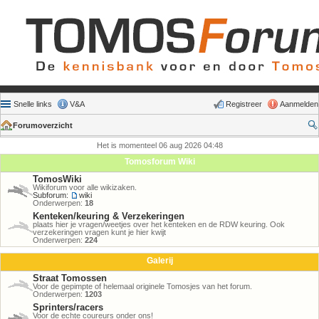
Snelle links
V&A
Registreer
Aanmelden
Forumoverzicht
Het is momenteel 06 aug 2026 04:48
Tomosforum Wiki
TomosWiki
Wikiforum voor alle wikizaken.
Subforum:
wiki
Onderwerpen:
18
Kenteken/keuring & Verzekeringen
plaats hier je vragen/weetjes over het kenteken en de RDW keuring. Ook
verzekeringen vragen kunt je hier kwijt
Onderwerpen:
224
Galerij
Straat Tomossen
Voor de gepimpte of helemaal originele Tomosjes van het forum.
Onderwerpen:
1203
Sprinters/racers
Voor de echte coureurs onder ons!