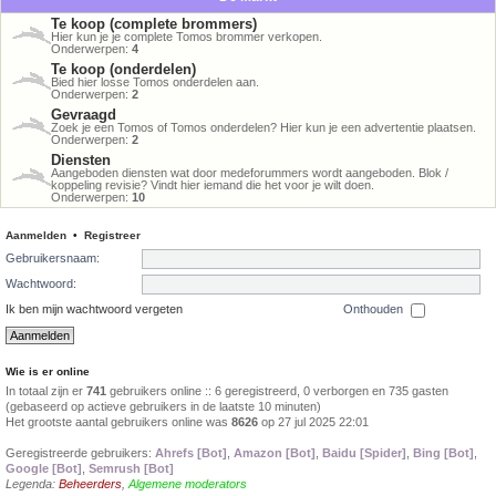
Te koop (complete brommers)
Hier kun je je complete Tomos brommer verkopen.
Onderwerpen:
4
Te koop (onderdelen)
Bied hier losse Tomos onderdelen aan.
Onderwerpen:
2
Gevraagd
Zoek je een Tomos of Tomos onderdelen? Hier kun je een advertentie plaatsen.
Onderwerpen:
2
Diensten
Aangeboden diensten wat door medeforummers wordt aangeboden. Blok /
koppeling revisie? Vindt hier iemand die het voor je wilt doen.
Onderwerpen:
10
Aanmelden
•
Registreer
Gebruikersnaam:
Wachtwoord:
Ik ben mijn wachtwoord vergeten
Onthouden
Wie is er online
In totaal zijn er
741
gebruikers online :: 6 geregistreerd, 0 verborgen en 735 gasten
(gebaseerd op actieve gebruikers in de laatste 10 minuten)
Het grootste aantal gebruikers online was
8626
op 27 jul 2025 22:01
Geregistreerde gebruikers:
Ahrefs [Bot]
,
Amazon [Bot]
,
Baidu [Spider]
,
Bing [Bot]
,
Google [Bot]
,
Semrush [Bot]
Legenda:
Beheerders
,
Algemene moderators