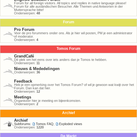
Forum for all foreign visitors. All topics and replies in native language please!
Forum für alle ausländischen Besucher. Alle Themen und Antworten in der
Muttersprache bitte!
Onderwerpen:
48
Forum
Pro Forum
Voor de pro forummers onder ons. Als je hier wil posten, PM je een administrator
of moderator.
Onderwerpen:
4
Tomos Forum
GrandCafé
Dé plek om het eens over iets anders dan je Tomos te hebben.
Onderwerpen:
11
Nieuws & Mededelingen
Onderwerpen:
36
Feedback
Heb je een opmerking over het Tomos Forum? of wil je gewoon wat kwijt over het
Forum. Dan kan dat hier.
Onderwerpen:
12
Meetings
Organiseer hier je meeting en bijeenkomsten.
Onderwerpen:
2
Archief
Archief
Subforums:
Tomos FAQ
,
Exploded views
Onderwerpen:
1220
De Markt