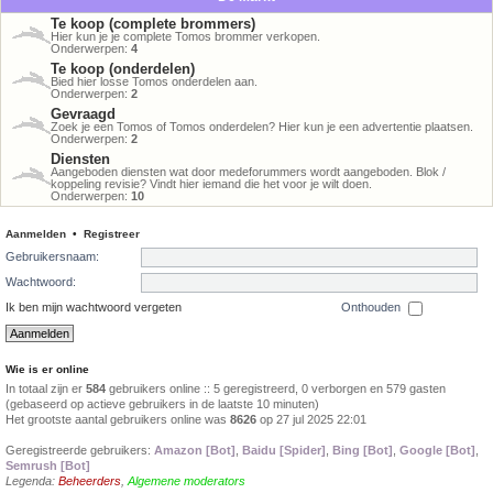
Te koop (complete brommers)
Hier kun je je complete Tomos brommer verkopen.
Onderwerpen:
4
Te koop (onderdelen)
Bied hier losse Tomos onderdelen aan.
Onderwerpen:
2
Gevraagd
Zoek je een Tomos of Tomos onderdelen? Hier kun je een advertentie plaatsen.
Onderwerpen:
2
Diensten
Aangeboden diensten wat door medeforummers wordt aangeboden. Blok /
koppeling revisie? Vindt hier iemand die het voor je wilt doen.
Onderwerpen:
10
Aanmelden
•
Registreer
Gebruikersnaam:
Wachtwoord:
Ik ben mijn wachtwoord vergeten
Onthouden
Wie is er online
In totaal zijn er
584
gebruikers online :: 5 geregistreerd, 0 verborgen en 579 gasten
(gebaseerd op actieve gebruikers in de laatste 10 minuten)
Het grootste aantal gebruikers online was
8626
op 27 jul 2025 22:01
Geregistreerde gebruikers:
Amazon [Bot]
,
Baidu [Spider]
,
Bing [Bot]
,
Google [Bot]
,
Semrush [Bot]
Legenda:
Beheerders
,
Algemene moderators