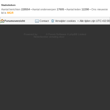
Statistieken
Aantal berichten
228554
• Aantal onderwerpen
17605
• Aantal leden
12298
• Ons nieuwste
lid is
MGR
Forumoverzicht
Contact
Verwijder cookies
Alle tijden zijn
UTC+02:00
Powered by
phpBB
® Forum Software © phpBB Limited
Nederlandse vertaling door
phpBB.nl
.