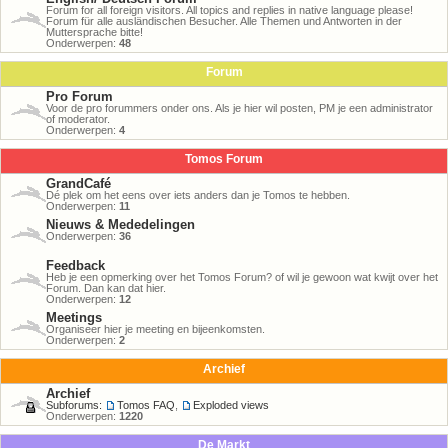
Forum for all foreign visitors. All topics and replies in native language please!
Forum für alle ausländischen Besucher. Alle Themen und Antworten in der
Muttersprache bitte!
Onderwerpen:
48
Forum
Pro Forum
Voor de pro forummers onder ons. Als je hier wil posten, PM je een administrator
of moderator.
Onderwerpen:
4
Tomos Forum
GrandCafé
Dé plek om het eens over iets anders dan je Tomos te hebben.
Onderwerpen:
11
Nieuws & Mededelingen
Onderwerpen:
36
Feedback
Heb je een opmerking over het Tomos Forum? of wil je gewoon wat kwijt over het
Forum. Dan kan dat hier.
Onderwerpen:
12
Meetings
Organiseer hier je meeting en bijeenkomsten.
Onderwerpen:
2
Archief
Archief
Subforums:
Tomos FAQ
,
Exploded views
Onderwerpen:
1220
De Markt