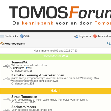
Snelle links
V&A
Registreer
Aanmelden
Forumoverzicht
Het is momenteel 09 aug 2026 07:23
Tomosforum Wiki
TomosWiki
Wikiforum voor alle wikizaken.
Subforum:
wiki
Onderwerpen:
18
Kenteken/keuring & Verzekeringen
plaats hier je vragen/weetjes over het kenteken en de RDW keuring. Ook
verzekeringen vragen kunt je hier kwijt
Onderwerpen:
224
Galerij
Straat Tomossen
Voor de gepimpte of helemaal originele Tomosjes van het forum.
Onderwerpen:
1203
Sprinters/racers
Voor de echte coureurs onder ons!