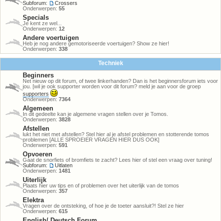
Subforum:
Crossers
Onderwerpen:
55
Specials
Je kent ze wel...
Onderwerpen:
12
Andere voertuigen
Heb je nog andere gemotoriseerde voertuigen? Show ze hier!
Onderwerpen:
338
Techniek
Beginners
Net nieuw op dit forum, of twee linkerhanden? Dan is het beginnersforum iets voor
jou. [wil je ook supporter worden voor dit forum? meld je aan voor de groep
supporters
Onderwerpen:
7364
Algemeen
In dit gedeelte kan je algemene vragen stellen over je Tomos.
Onderwerpen:
3828
Afstellen
lukt het niet met afstellen? Stel hier al je afstel problemen en stotterende tomos
problemen [ALLE SPROEIER VRAGEN HIER DUS OOK]
Onderwerpen:
591
Opvoeren
Gaat de snorfiets of bromfiets te zacht? Lees hier of stel een vraag over tuning!
Subforum:
Uitlaten
Onderwerpen:
1481
Uiterlijk
Plaats hier uw tips en of problemen over het uiterlijk van de tomos
Onderwerpen:
357
Elektra
Vragen over de ontsteking, of hoe je de toeter aansluit?! Stel ze hier
Onderwerpen:
615
English/ Deutsch Forum