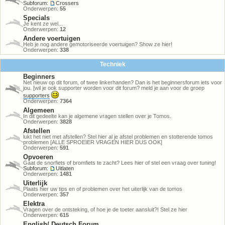
Subforum:
Crossers
Onderwerpen:
55
Specials
Je kent ze wel...
Onderwerpen:
12
Andere voertuigen
Heb je nog andere gemotoriseerde voertuigen? Show ze hier!
Onderwerpen:
338
Techniek
Beginners
Net nieuw op dit forum, of twee linkerhanden? Dan is het beginnersforum iets voor
jou. [wil je ook supporter worden voor dit forum? meld je aan voor de groep
supporters
Onderwerpen:
7364
Algemeen
In dit gedeelte kan je algemene vragen stellen over je Tomos.
Onderwerpen:
3828
Afstellen
lukt het niet met afstellen? Stel hier al je afstel problemen en stotterende tomos
problemen [ALLE SPROEIER VRAGEN HIER DUS OOK]
Onderwerpen:
591
Opvoeren
Gaat de snorfiets of bromfiets te zacht? Lees hier of stel een vraag over tuning!
Subforum:
Uitlaten
Onderwerpen:
1481
Uiterlijk
Plaats hier uw tips en of problemen over het uiterlijk van de tomos
Onderwerpen:
357
Elektra
Vragen over de ontsteking, of hoe je de toeter aansluit?! Stel ze hier
Onderwerpen:
615
English/ Deutsch Forum