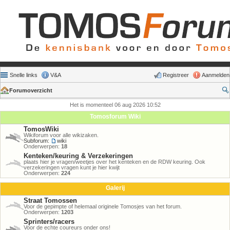
Snelle links
V&A
Registreer
Aanmelden
Forumoverzicht
Het is momenteel 06 aug 2026 10:52
Tomosforum Wiki
TomosWiki
Wikiforum voor alle wikizaken.
Subforum:
wiki
Onderwerpen:
18
Kenteken/keuring & Verzekeringen
plaats hier je vragen/weetjes over het kenteken en de RDW keuring. Ook
verzekeringen vragen kunt je hier kwijt
Onderwerpen:
224
Galerij
Straat Tomossen
Voor de gepimpte of helemaal originele Tomosjes van het forum.
Onderwerpen:
1203
Sprinters/racers
Voor de echte coureurs onder ons!