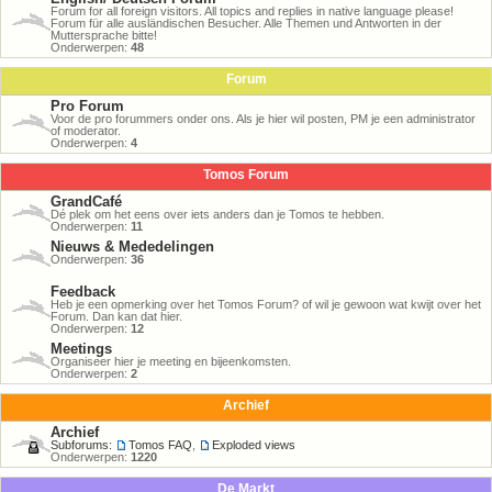
Forum for all foreign visitors. All topics and replies in native language please!
Forum für alle ausländischen Besucher. Alle Themen und Antworten in der
Muttersprache bitte!
Onderwerpen:
48
Forum
Pro Forum
Voor de pro forummers onder ons. Als je hier wil posten, PM je een administrator
of moderator.
Onderwerpen:
4
Tomos Forum
GrandCafé
Dé plek om het eens over iets anders dan je Tomos te hebben.
Onderwerpen:
11
Nieuws & Mededelingen
Onderwerpen:
36
Feedback
Heb je een opmerking over het Tomos Forum? of wil je gewoon wat kwijt over het
Forum. Dan kan dat hier.
Onderwerpen:
12
Meetings
Organiseer hier je meeting en bijeenkomsten.
Onderwerpen:
2
Archief
Archief
Subforums:
Tomos FAQ
,
Exploded views
Onderwerpen:
1220
De Markt