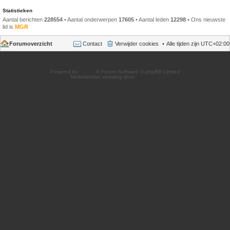
Statistieken
Aantal berichten
228554
• Aantal onderwerpen
17605
• Aantal leden
12298
• Ons nieuwste
lid is
MGR
Forumoverzicht
Contact
Verwijder cookies
Alle tijden zijn
UTC+02:00
Powered by
phpBB
® Forum Software © phpBB Limited
Nederlandse vertaling door
phpBB.nl
.