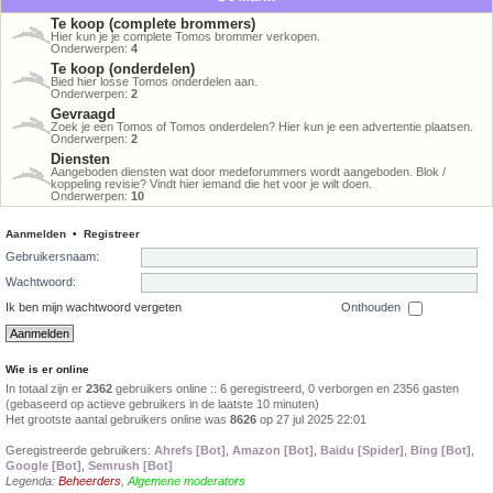
Te koop (complete brommers)
Hier kun je je complete Tomos brommer verkopen.
Onderwerpen:
4
Te koop (onderdelen)
Bied hier losse Tomos onderdelen aan.
Onderwerpen:
2
Gevraagd
Zoek je een Tomos of Tomos onderdelen? Hier kun je een advertentie plaatsen.
Onderwerpen:
2
Diensten
Aangeboden diensten wat door medeforummers wordt aangeboden. Blok /
koppeling revisie? Vindt hier iemand die het voor je wilt doen.
Onderwerpen:
10
Aanmelden
•
Registreer
Gebruikersnaam:
Wachtwoord:
Ik ben mijn wachtwoord vergeten
Onthouden
Wie is er online
In totaal zijn er
2362
gebruikers online :: 6 geregistreerd, 0 verborgen en 2356 gasten
(gebaseerd op actieve gebruikers in de laatste 10 minuten)
Het grootste aantal gebruikers online was
8626
op 27 jul 2025 22:01
Geregistreerde gebruikers:
Ahrefs [Bot]
,
Amazon [Bot]
,
Baidu [Spider]
,
Bing [Bot]
,
Google [Bot]
,
Semrush [Bot]
Legenda:
Beheerders
,
Algemene moderators