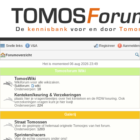
Snelle links
V&A
Registreer
Aanmelden
Forumoverzicht
Het is momenteel 06 aug 2026 23:49
Tomosforum Wiki
TomosWiki
Wikiforum voor alle wikizaken.
Subforum:
wiki
Onderwerpen:
18
Kenteken/keuring & Verzekeringen
plaats hier je vragen/weetjes over het kenteken en de RDW keuring. Ook
verzekeringen vragen kunt je hier kwijt
Onderwerpen:
224
Galerij
Straat Tomossen
Voor de gepimpte of helemaal originele Tomosjes van het forum.
Onderwerpen:
1203
Sprinters/racers
Voor de echte coureurs onder ons!