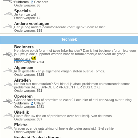
Subforum:
Crossers
Onderwerpen:
55
Specials
Je kent ze wel...
Onderwerpen:
12
Andere voertuigen
Heb je nog andere gemotoriseerde voertuigen? Show ze hier!
Onderwerpen:
338
Techniek
Beginners
Net nieuw op dit forum, of twee linkerhanden? Dan is het beginnersforum iets voor
jou. [wil je ook supporter worden voor dit forum? meld je aan voor de groep
supporters
Onderwerpen:
7364
Algemeen
In dit gedeelte kan je algemene vragen stellen over je Tomos.
Onderwerpen:
3828
Afstellen
lukt het niet met afstellen? Stel hier al je afstel problemen en stotterende tomos
problemen [ALLE SPROEIER VRAGEN HIER DUS OOK]
Onderwerpen:
591
Opvoeren
Gaat de snorfiets of bromfiets te zacht? Lees hier of stel een vraag over tuning!
Subforum:
Uitlaten
Onderwerpen:
1481
Uiterlijk
Plaats hier uw tips en of problemen over het uiterlijk van de tomos
Onderwerpen:
357
Elektra
Vragen over de ontsteking, of hoe je de toeter aansluit?! Stel ze hier
Onderwerpen:
615
English/ Deutsch Forum