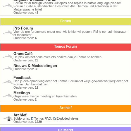
Forum for all foreign visitors. All topics and replies in native language please!
Forum für alle ausländischen Besucher. Alle Themen und Antworten in der
Muttersprache bitte!
Onderwerpen:
48
Forum
Pro Forum
Voor de pro forummers onder ons. Als je hier wil posten, PM je een administrator
of moderator.
Onderwerpen:
4
Tomos Forum
GrandCafé
Dé plek om het eens over iets anders dan je Tomos te hebben.
Onderwerpen:
11
Nieuws & Mededelingen
Onderwerpen:
36
Feedback
Heb je een opmerking over het Tomos Forum? of wil je gewoon wat kwijt over het
Forum. Dan kan dat hier.
Onderwerpen:
12
Meetings
Organiseer hier je meeting en bijeenkomsten.
Onderwerpen:
2
Archief
Archief
Subforums:
Tomos FAQ
,
Exploded views
Onderwerpen:
1220
De Markt