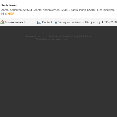
Statistieken
Aantal berichten
228554
• Aantal onderwerpen
17605
• Aantal leden
12298
• Ons nieuwste
lid is
MGR
Forumoverzicht
Contact
Verwijder cookies
Alle tijden zijn
UTC+02:00
Powered by
phpBB
® Forum Software © phpBB Limited
Nederlandse vertaling door
phpBB.nl
.