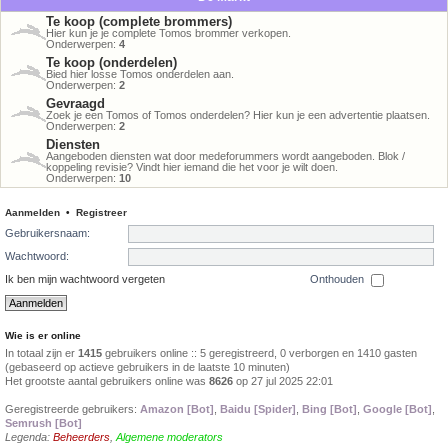
Te koop (complete brommers)
Hier kun je je complete Tomos brommer verkopen.
Onderwerpen:
4
Te koop (onderdelen)
Bied hier losse Tomos onderdelen aan.
Onderwerpen:
2
Gevraagd
Zoek je een Tomos of Tomos onderdelen? Hier kun je een advertentie plaatsen.
Onderwerpen:
2
Diensten
Aangeboden diensten wat door medeforummers wordt aangeboden. Blok /
koppeling revisie? Vindt hier iemand die het voor je wilt doen.
Onderwerpen:
10
Aanmelden
•
Registreer
Gebruikersnaam:
Wachtwoord:
Ik ben mijn wachtwoord vergeten
Onthouden
Wie is er online
In totaal zijn er
1415
gebruikers online :: 5 geregistreerd, 0 verborgen en 1410 gasten
(gebaseerd op actieve gebruikers in de laatste 10 minuten)
Het grootste aantal gebruikers online was
8626
op 27 jul 2025 22:01
Geregistreerde gebruikers:
Amazon [Bot]
,
Baidu [Spider]
,
Bing [Bot]
,
Google [Bot]
,
Semrush [Bot]
Legenda:
Beheerders
,
Algemene moderators